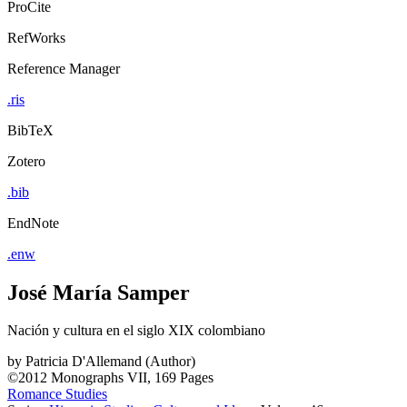
ProCite
RefWorks
Reference Manager
.ris
BibTeX
Zotero
.bib
EndNote
.enw
José María Samper
Nación y cultura en el siglo XIX colombiano
by
Patricia D'Allemand (Author)
©2012
Monographs
VII, 169 Pages
Romance Studies