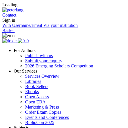
Loading...
Contact
Sign in
With Username/Email
Via your institution
Basket
en
de
fr
For Authors
Publish with us
Submit your enquiry
2026 Emerging Scholars Competition
Our Services
Services Overview
Libraries
Book Sellers
Ebooks
Open Access
Open EBA
Marketing & Press
Order Exam Copies
Events and Conferences
BiblioCon 2025
Subjects