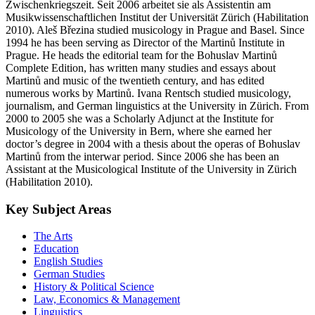
Zwischenkriegszeit. Seit 2006 arbeitet sie als Assistentin am
Musikwissenschaftlichen Institut der Universität Zürich (Habilitation
2010). Aleš Březina studied musicology in Prague and Basel. Since
1994 he has been serving as Director of the Martinů Institute in
Prague. He heads the editorial team for the Bohuslav Martinů
Complete Edition, has written many studies and essays about
Martinů and music of the twentieth century, and has edited
numerous works by Martinů. Ivana Rentsch studied musicology,
journalism, and German linguistics at the University in Zürich. From
2000 to 2005 she was a Scholarly Adjunct at the Institute for
Musicology of the University in Bern, where she earned her
doctor’s degree in 2004 with a thesis about the operas of Bohuslav
Martinů from the interwar period. Since 2006 she has been an
Assistant at the Musicological Institute of the University in Zürich
(Habilitation 2010).
Key Subject Areas
The Arts
Education
English Studies
German Studies
History & Political Science
Law, Economics & Management
Linguistics