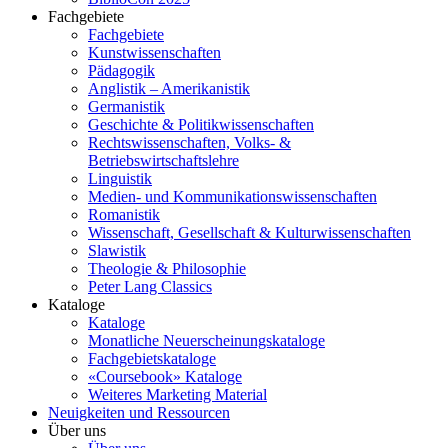
Fachgebiete
Fachgebiete
Kunstwissenschaften
Pädagogik
Anglistik – Amerikanistik
Germanistik
Geschichte & Politikwissenschaften
Rechtswissenschaften, Volks- &
Betriebswirtschaftslehre
Linguistik
Medien- und Kommunikationswissenschaften
Romanistik
Wissenschaft, Gesellschaft & Kulturwissenschaften
Slawistik
Theologie & Philosophie
Peter Lang Classics
Kataloge
Kataloge
Monatliche Neuerscheinungskataloge
Fachgebietskataloge
«Coursebook» Kataloge
Weiteres Marketing Material
Neuigkeiten und Ressourcen
Über uns