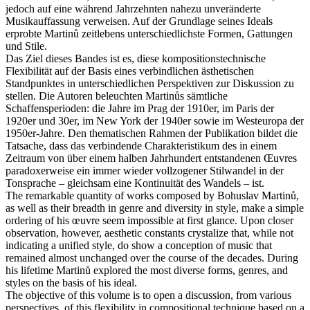
jedoch auf eine während Jahrzehnten nahezu unveränderte
Musikauffassung verweisen. Auf der Grundlage seines Ideals
erprobte Martinů zeitlebens unterschiedlichste Formen, Gattungen
und Stile.
Das Ziel dieses Bandes ist es, diese kompositionstechnische
Flexibilität auf der Basis eines verbindlichen ästhetischen
Standpunktes in unterschiedlichen Perspektiven zur Diskussion zu
stellen. Die Autoren beleuchten Martinůs sämtliche
Schaffensperioden: die Jahre im Prag der 1910er, im Paris der
1920er und 30er, im New York der 1940er sowie im Westeuropa der
1950er-Jahre. Den thematischen Rahmen der Publikation bildet die
Tatsache, dass das verbindende Charakteristikum des in einem
Zeitraum von über einem halben Jahrhundert entstandenen Œuvres
paradoxerweise ein immer wieder vollzogener Stilwandel in der
Tonsprache – gleichsam eine Kontinuität des Wandels – ist.
The remarkable quantity of works composed by Bohuslav Martinů,
as well as their breadth in genre and diversity in style, make a simple
ordering of his œuvre seem impossible at first glance. Upon closer
observation, however, aesthetic constants crystalize that, while not
indicating a unified style, do show a conception of music that
remained almost unchanged over the course of the decades. During
his lifetime Martinů explored the most diverse forms, genres, and
styles on the basis of his ideal.
The objective of this volume is to open a discussion, from various
perspectives, of this flexibility in compositional technique based on a