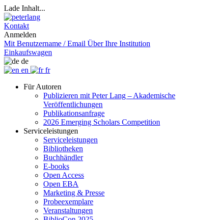
Lade Inhalt...
Kontakt
Anmelden
Mit Benutzername / Email
Über Ihre Institution
Einkaufswagen
de
en
fr
Für Autoren
Publizieren mit Peter Lang – Akademische
Veröffentlichungen
Publikationsanfrage
2026 Emerging Scholars Competition
Serviceleistungen
Serviceleistungen
Bibliotheken
Buchhändler
E-books
Open Access
Open EBA
Marketing & Presse
Probeexemplare
Veranstaltungen
BiblioCon 2025