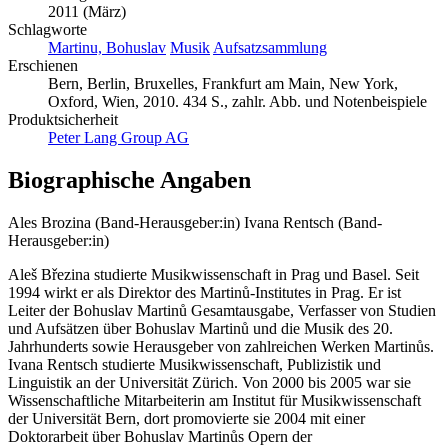
2011 (März)
Schlagworte
Martinu, Bohuslav
Musik
Aufsatzsammlung
Erschienen
Bern, Berlin, Bruxelles, Frankfurt am Main, New York,
Oxford, Wien, 2010. 434 S., zahlr. Abb. und Notenbeispiele
Produktsicherheit
Peter Lang Group AG
Biographische Angaben
Ales Brozina (Band-Herausgeber:in)
Ivana Rentsch (Band-
Herausgeber:in)
Aleš Březina studierte Musikwissenschaft in Prag und Basel. Seit
1994 wirkt er als Direktor des Martinů-Institutes in Prag. Er ist
Leiter der Bohuslav Martinů Gesamtausgabe, Verfasser von Studien
und Aufsätzen über Bohuslav Martinů und die Musik des 20.
Jahrhunderts sowie Herausgeber von zahlreichen Werken Martinůs.
Ivana Rentsch studierte Musikwissenschaft, Publizistik und
Linguistik an der Universität Zürich. Von 2000 bis 2005 war sie
Wissenschaftliche Mitarbeiterin am Institut für Musikwissenschaft
der Universität Bern, dort promovierte sie 2004 mit einer
Doktorarbeit über Bohuslav Martinůs Opern der