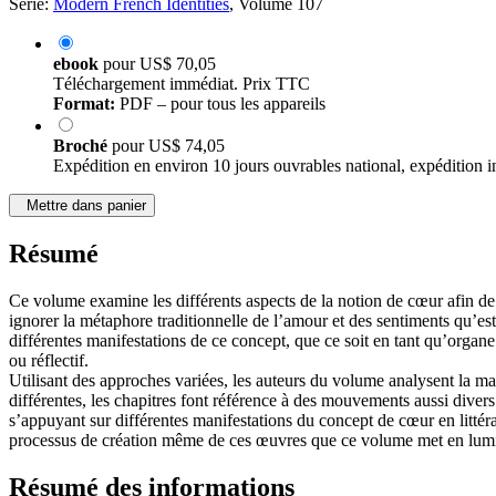
Série:
Modern French Identities
, Volume 107
ebook
pour
US$ 70,05
Téléchargement immédiat. Prix TTC
Format:
PDF – pour tous les appareils
Broché
pour
US$ 74,05
Expédition en environ 10 jours ouvrables national, expédition i
Mettre dans panier
Résumé
Ce volume examine les différents aspects de la notion de cœur afin de m
ignorer la métaphore traditionnelle de l’amour et des sentiments qu’es
différentes manifestations de ce concept, que ce soit en tant qu’organe
ou réflectif.
Utilisant des approches variées, les auteurs du volume analysent la man
différentes, les chapitres font référence à des mouvements aussi diver
s’appuyant sur différentes manifestations du concept de cœur en littératu
processus de création même de ces œuvres que ce volume met en lumiè
Résumé des informations