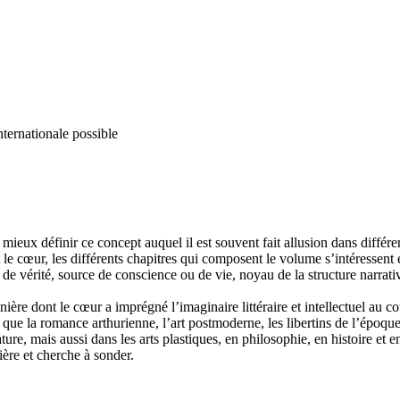
nternationale possible
ieux définir ce concept auquel il est souvent fait allusion dans différe
t le cœur, les différents chapitres qui composent le volume s’intéresse
 de vérité, source de conscience ou de vie, noyau de la structure narrati
ière dont le cœur a imprégné l’imaginaire littéraire et intellectuel au 
s que la romance arthurienne, l’art postmoderne, les libertins de l’épo
re, mais aussi dans les arts plastiques, en philosophie, en histoire et en
re et cherche à sonder.