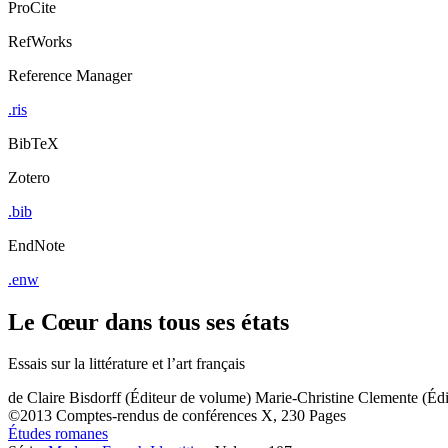
ProCite
RefWorks
Reference Manager
.ris
BibTeX
Zotero
.bib
EndNote
.enw
Le Cœur dans tous ses états
Essais sur la littérature et l’art français
de
Claire Bisdorff (Éditeur de volume)
Marie-Christine Clemente (Éd
©2013
Comptes-rendus de conférences
X, 230 Pages
Études romanes