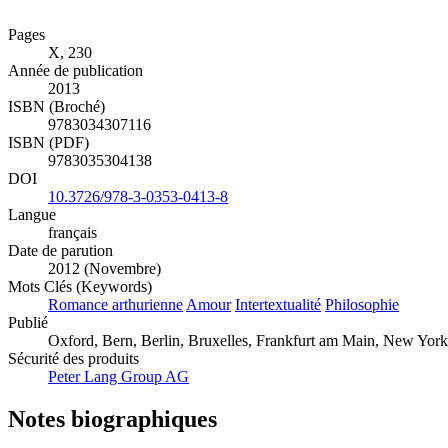
Pages
X, 230
Année de publication
2013
ISBN (Broché)
9783034307116
ISBN (PDF)
9783035304138
DOI
10.3726/978-3-0353-0413-8
Langue
français
Date de parution
2012 (Novembre)
Mots Clés (Keywords)
Romance arthurienne
Amour
Intertextualité
Philosophie
Publié
Oxford, Bern, Berlin, Bruxelles, Frankfurt am Main, New York,
Sécurité des produits
Peter Lang Group AG
Notes biographiques