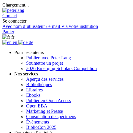
Chargement...
Contact
Se connecter
Avec nom d’utilisateur / e-mail
Via votre institution
Panier
fr
en
de
Pour les auteurs
Publier avec Peter Lang
Soumettre un projet
2026 Emerging Scholars Competition
Nos services
Aperçu des services
Bibliothèques
Libraires
Ebooks
Publier en Open Access
Open EBA
Marketing et Presse
Consultation de spécimens
Événements
BiblioCon 2025
Domaines d’activité