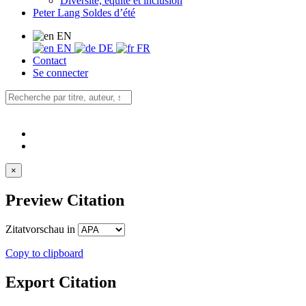
Diversité, équité et inclusion
Peter Lang Soldes d’été
EN
EN
DE
FR
Contact
Se connecter
×
Preview Citation
Zitatvorschau in
Copy to clipboard
Export Citation