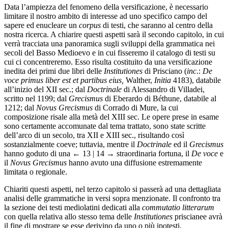
Data l’ampiezza del fenomeno della versificazione, è necessario
limitare il nostro ambito di interesse ad uno specifico campo del
sapere ed enucleare un
corpus
di testi, che saranno al centro della
nostra ricerca. A chiarire questi aspetti sarà il secondo capitolo, in cui
verrà tracciata una panoramica sugli sviluppi della grammatica nei
secoli del Basso Medioevo e in cui fisseremo il catalogo di testi su
cui ci concentreremo. Esso risulta costituito da una versificazione
inedita dei primi due libri delle
Institutiones
di Prisciano (
inc
.:
De
voce primus liber est et partibus eius,
Walther,
Initia
4183), databile
all’inizio del XII sec.; dal
Doctrinale
di Alessandro di Villadei,
scritto nel 1199; dal
Grecismus
di Eberardo di Béthune, databile al
1212; dal
Novus Grecismus
di Corrado di Mure, la cui
composizione risale alla metà del XIII sec. Le opere prese in esame
sono certamente accomunate dal tema trattato, sono state scritte
dell’arco di un secolo, tra XII e XIII sec., risultando così
sostanzialmente coeve; tuttavia, mentre il
Doctrinale
ed il
Grecismus
hanno goduto di una
← 13 | 14 →
straordinaria fortuna, il
De voce
e
il
Novus Grecismus
hanno avuto una diffusione estremamente
limitata o regionale.
Chiariti questi aspetti, nel terzo capitolo si passerà ad una dettagliata
analisi delle grammatiche in versi sopra menzionate. Il confronto tra
la sezione dei testi mediolatini dedicati alla
commutatio litterarum
con quella relativa allo stesso tema delle
Institutiones
priscianee avrà
il fine di mostrare se esse derivino da uno o più ipotesti.