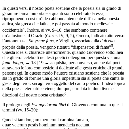
In questi versi il nostro poeta sostiene che la poesia sia in grado di
garantire fama immortale a quanti sono celebrati da essa,
riproponendo così un’idea abbondantemente diffusa nella poesia
antica, sia greca che latina, e poi passata al mondo medievale
4
occidentale
. Inoltre, ai vv. 9–10, che sembrano contenere
un’allusione ad Orazio (
Carm
. IV, 9, 5), Omero, indicato attraverso
l’antonomasia
Smyrnae fons
, e Virgilio, associato alla
dulcedo
5
propria della poesia, vengono ritenuti “dispensatori di fama”
.
Questa idea si chiarisce ulteriormente, quando Giovenco sottolinea
che gli eroi celebrati nei testi poetici ottengono per questa via una
fama longa
,
← 18 | 19 →
acquisita, per converso, anche dai poeti
attraverso le loro composizioni dedicate alle gesta eroiche di grandi
personaggi. In questo modo l’autore cristiano sostiene che la poesia
sia in grado di fornire una gloria imperitura sia al poeta che canta le
gesta degli eroi, sia agli eroi oggetto del canto poetico. L’idea topica
della poesia eternatrice viene, dunque, sfruttata in due diverse
6
direzioni dal nostro poeta cristiano
.
Il prologo degli
Evangeliorum libri
di Giovenco continua in questi
termini (vv. 15–20):
Quod si tam longam meruerunt carmina famam,
quae veterum gestis hominum mendacia nectunt,