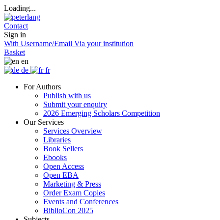
Loading...
Contact
Sign in
With Username/Email
Via your institution
Basket
en
de
fr
For Authors
Publish with us
Submit your enquiry
2026 Emerging Scholars Competition
Our Services
Services Overview
Libraries
Book Sellers
Ebooks
Open Access
Open EBA
Marketing & Press
Order Exam Copies
Events and Conferences
BiblioCon 2025
Subjects