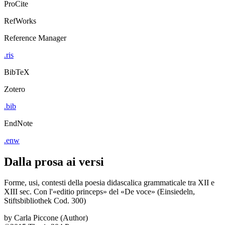
ProCite
RefWorks
Reference Manager
.ris
BibTeX
Zotero
.bib
EndNote
.enw
Dalla prosa ai versi
Forme, usi, contesti della poesia didascalica grammaticale tra XII e
XIII sec. Con l'«editio princeps» del «De voce» (Einsiedeln,
Stiftsbibliothek Cod. 300)
by
Carla Piccone (Author)