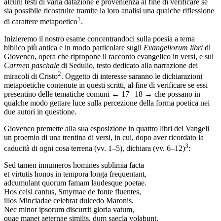
alcuni testi di varia datazione e provenienza al fine di verificare se
sia possibile ricostruire tramite la loro analisi una qualche riflessione
1
di carattere metapoetico
.
Inizieremo il nostro esame concentrandoci sulla poesia a tema
biblico più antica e in modo particolare sugli
Evangeliorum libri
di
Giovenco, opera che ripropone il racconto evangelico in versi, e sul
Carmen paschale
di Sedulio, testo dedicato alla narrazione dei
2
miracoli di Cristo
. Oggetto di interesse saranno le dichiarazioni
metapoetiche contenute in questi scritti, al fine di verificare se essi
presentino delle tematiche comuni
← 17 | 18 →
che possano in
qualche modo gettare luce sulla percezione della forma poetica nei
due autori in questione.
Giovenco premette alla sua esposizione in quattro libri dei Vangeli
un proemio di una trentina di versi, in cui, dopo aver ricordato la
3
caducità di ogni cosa terrena (vv. 1–5), dichiara (vv. 6–12)
:
Sed tamen innumeros homines sublimia facta
et virtutis honos in tempora longa frequentant,
adcumulant quorum famam laudesque poetae.
Hos celsi cantus, Smyrnae de fonte fluentes,
illos Minciadae celebrat dulcedo Maronis.
Nec minor ipsorum discurrit gloria vatum,
quae manet aeternae similis, dum saecla volabunt.