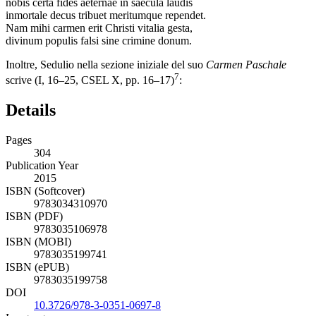
nobis certa fides aeternae in saecula laudis
inmortale decus tribuet meritumque rependet.
Nam mihi carmen erit Christi vitalia gesta,
divinum populis falsi sine crimine donum.
Inoltre, Sedulio nella sezione iniziale del suo
Carmen Paschale
7
scrive (I, 16–25, CSEL X, pp. 16–17)
:
Details
Pages
304
Publication Year
2015
ISBN (Softcover)
9783034310970
ISBN (PDF)
9783035106978
ISBN (MOBI)
9783035199741
ISBN (ePUB)
9783035199758
DOI
10.3726/978-3-0351-0697-8