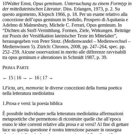
10
Walter Ernst,
Opus geminum. Untersuchung zu einem Formtyp in
der mittellateinischen Literatur
. Diss. Erlangen, 1973, p. 2. Su
questo argomento, Klopsch 1966, p. 18. Per un esame relativo alla
concezione dell’opus geminum in Sedulio, Prospero di Aquitania e
Adelmo di Malmesbury, Michele C. Ferrari, Opus geminum. In
“Dichten als Stoff-Vermittlung. Formen, Ziele, Wirkungen. Beiträge
zur Praxis der Versifikation lateinischer Texte im Mittelalter”,
herausgegeben von Peter Stotz. (Medienwandel – Medienwechsel –
Medienwissen 5). Zürich: Chronos, 2008, pp. 247–264, spec. pp.
252–259. Alcune osservazioni in merito alle differenze ravvisabili
tra opus geminum e alterationes in Schmidt 1987, p. 39.
P
P
RIMA
ARTE
← 15 | 16 →
← 16 | 17 →
I.
Ficta, ars, memoria
: le diverse concezioni della forma poetica
nella letteratura mediolatina
1.
Prosa e versi: la poesia biblica
È possibile individuare nella letteratura mediolatina affermazioni
metapoetiche che permettono di ricostruire quelle che all’epoca
erano le idee correnti relative alla prosa e ai versi? Al fine di gettare
luce su questa questione è nostra intenzione passare in rassegna