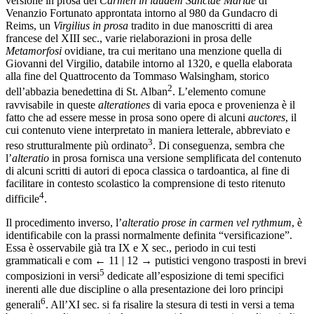
versione in prosa del
Carmen in laudem Sanctae Mariae
di
Venanzio Fortunato approntata intorno al 980 da Gundacro di
Reims, un
Virgilius in prosa
tradito in due manoscritti di area
francese del XIII sec., varie rielaborazioni in prosa delle
Metamorfosi
ovidiane, tra cui meritano una menzione quella di
Giovanni del Virgilio, databile intorno al 1320, e quella elaborata
alla fine del Quattrocento da Tommaso Walsingham, storico
2
dell’abbazia benedettina di St. Alban
. L’elemento comune
ravvisabile in queste
alterationes
di varia epoca e provenienza è il
fatto che ad essere messe in prosa sono opere di alcuni
auctores
, il
cui contenuto viene interpretato in maniera letterale, abbreviato e
3
reso strutturalmente più ordinato
. Di conseguenza, sembra che
l’
alteratio
in prosa fornisca una versione semplificata del contenuto
di alcuni scritti di autori di epoca classica o tardoantica, al fine di
facilitare in contesto scolastico la comprensione di testo ritenuto
4
difficile
.
Il procedimento inverso, l’
alteratio prose in carmen vel rythmum
, è
identificabile con la prassi normalmente definita “versificazione”.
Essa è osservabile già tra IX e X sec., periodo in cui testi
grammaticali e com
← 11 | 12 →
putistici vengono trasposti in brevi
5
composizioni in versi
dedicate all’esposizione di temi specifici
inerenti alle due discipline o alla presentazione dei loro principi
6
generali
. All’XI sec. si fa risalire la stesura di testi in versi a tema