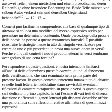
aus zwei Teilen, einem metrischen und einem prosodischen, deren
Reihenfolge ohne besondere Bedeutung ist. Beide Teile müssen von
selbem Autor verfasst sein und denselben Gegenstand
10
behandeln”
.
← 12 | 13 →
Come si può facilmente comprendere, alla base di qualunque tipo di
alteratio
si colloca una modifica del mezzo espressivo scelto per
presentare un determinato contenuto. Quale percezione della prosa e
della poesia ha portato a questo mutamento formale? È possibile
ricostruire le strategie messe in atto dal singolo versificatore per
creare da uno o più precedenti in prosa una nuova opera in versi?
Perché e in quali contesti i nuovi prodotti letterari in versi sembrano
aver goduto di una certa fortuna?
Per rispondere a queste questioni, è nostra intenzione limitarci
all’analisi delle
alterationes prose in carmen
, quindi al fenomeno
della versificazione, che sarà esaminato nella prima parte del
presente lavoro. In questo contesto tenteremo innanzitutto di chiarire
se nelle fonti letterarie mediolatine siano ravvisabili eventuali
riflessioni di carattere metapoetico su prosa e versi. A questo aspetto
sarà dedicato il primo capitolo, in cui l’esame di vari testi di diversa
datazione e afferenti ai generi letterari più disparati dovrebbe offrire
una panoramica sulle riflessioni relative alla natura di questi mezzi
espressivi.