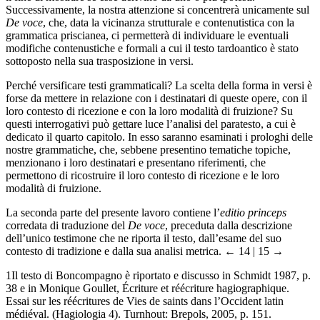
Successivamente, la nostra attenzione si concentrerà unicamente sul
De voce
, che, data la vicinanza strutturale e contenutistica con la
grammatica priscianea, ci permetterà di individuare le eventuali
modifiche contenustiche e formali a cui il testo tardoantico è stato
sottoposto nella sua trasposizione in versi.
Perché versificare testi grammaticali? La scelta della forma in versi è
forse da mettere in relazione con i destinatari di queste opere, con il
loro contesto di ricezione e con la loro modalità di fruizione? Su
questi interrogativi può gettare luce l’analisi del paratesto, a cui è
dedicato il quarto capitolo. In esso saranno esaminati i prologhi delle
nostre grammatiche, che, sebbene presentino tematiche topiche,
menzionano i loro destinatari e presentano riferimenti, che
permettono di ricostruire il loro contesto di ricezione e le loro
modalità di fruizione.
La seconda parte del presente lavoro contiene l’
editio princeps
corredata di traduzione del
De voce
, preceduta dalla descrizione
dell’unico testimone che ne riporta il testo, dall’esame del suo
contesto di tradizione e dalla sua analisi metrica.
← 14 | 15 →
1
Il testo di Boncompagno è riportato e discusso in Schmidt 1987, p.
38 e in Monique Goullet, Écriture et réécriture hagiographique.
Essai sur les réécritures de Vies de saints dans l’Occident latin
médiéval. (Hagiologia 4). Turnhout: Brepols, 2005, p. 151.