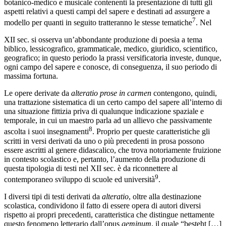
botanico-medico e musicale contenenti la presentazione di tutti gli
aspetti relativi a questi campi del sapere e destinati ad assurgere a
7
modello per quanti in seguito tratteranno le stesse tematiche
. Nel
XII sec. si osserva un’abbondante produzione di poesia a tema
biblico, lessicografico, grammaticale, medico, giuridico, scientifico,
geografico; in questo periodo la prassi versificatoria investe, dunque,
ogni campo del sapere e conosce, di conseguenza, il suo periodo di
massima fortuna.
Le opere derivate da
alteratio prose in carmen
contengono, quindi,
una trattazione sistematica di un certo campo del sapere all’interno di
una situazione fittizia priva di qualunque indicazione spaziale e
temporale, in cui un maestro parla ad un allievo che passivamente
8
ascolta i suoi insegnamenti
. Proprio per queste caratteristiche gli
scritti in versi derivati da uno o più precedenti in prosa possono
essere ascritti al genere didascalico, che trova notoriamente fruizione
in contesto scolastico e, pertanto, l’aumento della produzione di
questa tipologia di testi nel XII sec. è da riconnettere al
9
contemporaneo sviluppo di scuole ed università
.
I diversi tipi di testi derivati da
alteratio
, oltre alla destinazione
scolastica, condividono il fatto di essere opera di autori diversi
rispetto ai propri precedenti, caratteristica che distingue nettamente
questo fenomeno letterario dall’opus
geminum
, il quale “besteht […]