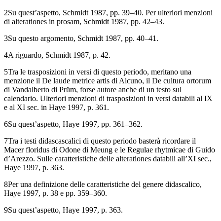
2
Su quest’aspetto, Schmidt 1987, pp. 39–40. Per ulteriori menzioni
di alterationes in prosam, Schmidt 1987, pp. 42–43.
3
Su questo argomento, Schmidt 1987, pp. 40–41.
4
A riguardo, Schmidt 1987, p. 42.
5
Tra le trasposizioni in versi di questo periodo, meritano una
menzione il De laude metrice artis di Alcuno, il De cultura ortorum
di Vandalberto di Prüm, forse autore anche di un testo sul
calendario. Ulteriori menzioni di trasposizioni in versi databili al IX
e al XI sec. in Haye 1997, p. 361.
6
Su quest’aspetto, Haye 1997, pp. 361–362.
7
Tra i testi didascascalici di questo periodo basterà ricordare il
Macer floridus di Odone di Meung e le Regulae rhytmicae di Guido
d’Arezzo. Sulle caratteristiche delle alterationes databili all’XI sec.,
Haye 1997, p. 363.
8
Per una definizione delle caratteristiche del genere didascalico,
Haye 1997, p. 38 e pp. 359–360.
9
Su quest’aspetto, Haye 1997, p. 363.