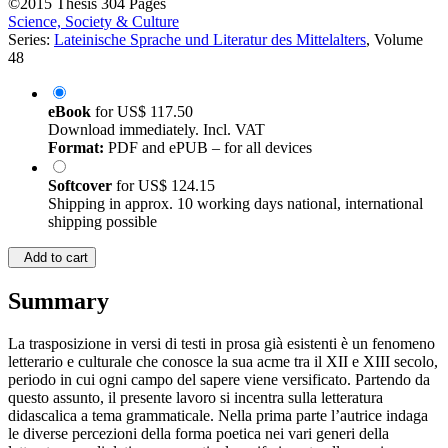
©2015
Thesis
304 Pages
Science, Society & Culture
Series:
Lateinische Sprache und Literatur des Mittelalters
, Volume
48
eBook
for
US$ 117.50
Download immediately. Incl. VAT
Format:
PDF and ePUB – for all devices
Softcover
for
US$ 124.15
Shipping in approx. 10 working days national, international
shipping possible
Add to cart
Summary
La trasposizione in versi di testi in prosa già esistenti è un fenomeno
letterario e culturale che conosce la sua acme tra il XII e XIII secolo,
periodo in cui ogni campo del sapere viene versificato. Partendo da
questo assunto, il presente lavoro si incentra sulla letteratura
didascalica a tema grammaticale. Nella prima parte l’autrice indaga
le diverse percezioni della forma poetica nei vari generi della