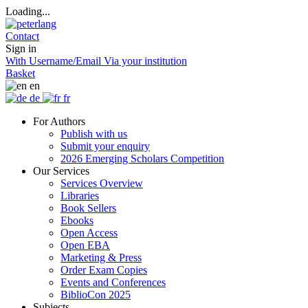
Loading...
Contact
Sign in
With Username/Email
Via your institution
Basket
en
de
fr
For Authors
Publish with us
Submit your enquiry
2026 Emerging Scholars Competition
Our Services
Services Overview
Libraries
Book Sellers
Ebooks
Open Access
Open EBA
Marketing & Press
Order Exam Copies
Events and Conferences
BiblioCon 2025
Subjects