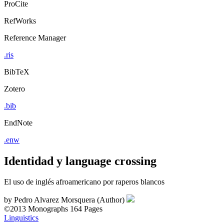
ProCite
RefWorks
Reference Manager
.ris
BibTeX
Zotero
.bib
EndNote
.enw
Identidad y language crossing
El uso de inglés afroamericano por raperos blancos
by
Pedro Alvarez Morsquera (Author)
©2013
Monographs
164 Pages
Linguistics