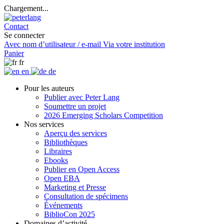
Chargement...
Contact
Se connecter
Avec nom d’utilisateur / e-mail
Via votre institution
Panier
fr
en
de
Pour les auteurs
Publier avec Peter Lang
Soumettre un projet
2026 Emerging Scholars Competition
Nos services
Aperçu des services
Bibliothèques
Libraires
Ebooks
Publier en Open Access
Open EBA
Marketing et Presse
Consultation de spécimens
Événements
BiblioCon 2025
Domaines d’activité