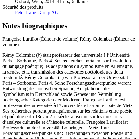
Oxford, Wien, 2013. 315 p., 6 ill. n/b
Sécurité des produits
Peter Lang Group AG
Notes biographiques
Françoise Lartillot (Éditeur de volume)
Rémy Colombat (Éditeur de
volume)
Rémy Colombat (†) était professeur des universités à l’Université
Paris – Sorbonne, Paris 4. Ses recherches portaient sur l’évolution
du langage poétique; les adaptations du symbolisme en Allemagne,
la genèse et la transmission des catégories poétologiques de la
modernité. Rémy Colombat (†) war Professor an der Universität
Paris – Sorbonne, Paris 4. Seine Forschungsschwerpunkte waren:
Entwicklung der poetischen Sprache, Adaptationen des
Symbolismus in Deutschland sowie Genese und Vermittlung
poetologischer Kategorien der Moderne. Françoise Lartillot est
professeur des universités à l’Université de Lorraine – site de Metz.
Ses recherches portent principalement sur les relations entre poésie
et poétologie du 18e au 21e siècle, ainsi que sur les questions
d’analyse culturelle et d’histoire culturelle. Françoise Lartillot ist
Professorin an der Universität Lothringen – Metz. Ihre
Forschungsschwerpunkte sind: Beziehungen zwischen Poesie und
Poetologie vom 18. bis zum 21. Jahrhundert sowie kulturanalytische