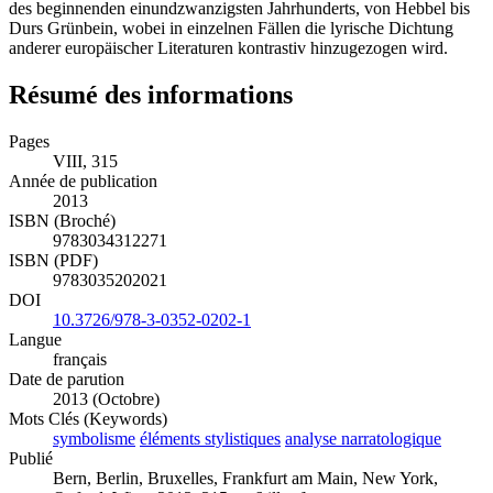
des beginnenden einundzwanzigsten Jahrhunderts, von Hebbel bis
Durs Grünbein, wobei in einzelnen Fällen die lyrische Dichtung
anderer europäischer Literaturen kontrastiv hinzugezogen wird.
Résumé des informations
Pages
VIII, 315
Année de publication
2013
ISBN (Broché)
9783034312271
ISBN (PDF)
9783035202021
DOI
10.3726/978-3-0352-0202-1
Langue
français
Date de parution
2013 (Octobre)
Mots Clés (Keywords)
symbolisme
éléments stylistiques
analyse narratologique
Publié
Bern, Berlin, Bruxelles, Frankfurt am Main, New York,