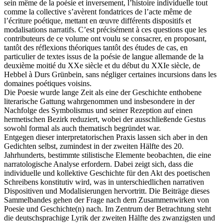
sein même de la poésie et inversement, l’histoire individuelle tout
comme la collective s’avèrent fondatrices de l’acte même de
l’écriture poétique, mettant en œuvre différents dispositifs et
modalisations narratifs. C’est précisément à ces questions que les
contributeurs de ce volume ont voulu se consacrer, en proposant,
tantôt des réflexions théoriques tantôt des études de cas, en
particulier de textes issus de la poésie de langue allemande de la
deuxième moitié du XXe siècle et du début du XXIe siècle, de
Hebbel à Durs Grünbein, sans négliger certaines incursions dans les
domaines poétiques voisins.
Die Poesie wurde lange Zeit als eine der Geschichte enthobene
literarische Gattung wahrgenommen und insbesondere in der
Nachfolge des Symbolismus und seiner Rezeption auf einen
hermetischen Bezirk reduziert, wobei der ausschließende Gestus
sowohl formal als auch thematisch begründet war.
Entgegen dieser interpretatorischen Praxis lassen sich aber in den
Gedichten selbst, zumindest in der zweiten Hälfte des 20.
Jahrhunderts, bestimmte stilistische Elemente beobachten, die eine
narratologische Analyse erfordern. Dabei zeigt sich, dass die
individuelle und kollektive Geschichte für den Akt des poetischen
Schreibens konstitutiv wird, was in unterschiedlichen narrativen
Dispositiven und Modalisierungen hervortritt. Die Beiträge dieses
Sammelbandes gehen der Frage nach dem Zusammenwirken von
Poesie und Geschichte(n) nach. Im Zentrum der Betrachtung steht
die deutschsprachige Lyrik der zweiten Hälfte des zwanzigsten und