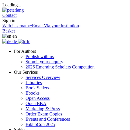
Loading...
Contact
Sign in
With Username/Email
Via your institution
Basket
en
de
fr
For Authors
Publish with us
Submit your enquiry
2026 Emerging Scholars Competition
Our Services
Services Overview
Libraries
Book Sellers
Ebooks
Open Access
Open EBA
Marketing & Press
Order Exam Copies
Events and Conferences
BiblioCon 2025
Subjects