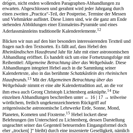
drögen, nicht enden wollenden Paragraphen-Abhandlungen zu
erwarten. Abgeschlossen und gerahmt wird jeder Jahrgang durch
einen zweiten „Practica“-Teil, der Postpreise, Termine der Messen
und Viehmärkte auflistet. Diese Listen sind, wie die ganz am Ende
stehenden Abbildungen einer Einmaleins-Pyramide und eines
12
Aderlassmännleins traditionelle Kalenderelemente.
Blicken wir nun auf den hier besonders interessierenden Textteil und
fragen nach den Textsorten. Es fällt auf, dass Hebel den
Rheinländischen Hausfreund
Jahr für Jahr mit einer astronomischen
Abhandlung eröffnet. Es handelt sich um eine Fortsetzungsfolge mit
Reihentitel:
Allgemeine Betrachtung über das Weltgebäude
. Diese
Abhandlungen integriert Hebel auch in die Sammlung seiner
Kalendertexte, also in das berühmte
Schatzkästlein des rheinischen
13
Hausfreunds
.
Mit der
Allgemeinen Betrachtung über das
Weltgebäude
nimmt er eine alte Kalendertradition auf, an die vor
14
ihm etwa auch Georg Christoph Lichtenberg anknüpfte.
Die
einzelnen Abhandlungen beschreiben unter
← 16 | 17 →
teilweise
wörtlichem, freilich ungekennzeichnetem Rückgriff auf
zeitgenössische astronomische Lehrwerke Erde, Sonne, Mond,
15
Planeten, Kometen und Fixsterne.
Hebel lockert diese
Belehrungen (im Unterschied zu Lichtenberg, dessen Darstellung
ungeachtet seiner das Gegenteil beteuernden Eingangsformel doch
eher „trocken[ ]“ bleibt) durch eine inszenierte Geselligkeit, nämlich