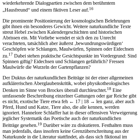
wiederkehrende Dialogpartien zwischen dem berühmtem
16
„Hausfreund“ und einem fiktiven Leser auf.
Die prominente Positionierung der kosmologischen Belehrungen
gibt ihnen ein besonderes Gewicht. Weitere naturkundliche Texte
streut Hebel zwischen Kalendergeschichten und historischen
Abrissen ein. Mit Vorliebe wendet er sich den zu Unrecht
verachteten, tatsächlich aber äußerst ‚bewundrungswürdigen‘
Geschöpfen wie Schlangen, Maulwürfen, Spinnen oder Eidechsen
17
zu.
Dabei stehen praktische Gesichtspunkte im Vordergrund: Sind
Spinnen giftig? Eidechsen und Schlangen gefährlich? Fressen
Maulwürfe die Wurzeln der Gartenpflanzen?
Der Duktus der naturkundlichen Beiträge ist der einer allgemeinen
aufklärerischen Aberglaubenskritik, wobei physikotheologisches
18
Denken im Sinne von Brockes überall durchleuchtet.
Eine
umfassende Beschreibung einzelner Gattungen oder gar Reiche gibt
es nicht, exotische Tiere etwa feh
← 17 | 18 →
len ganz, aber auch
Pferd, Hund und Katze, Tiere also, die alle kennen, werden
ignoriert. Hannelore Schlaffer hat in dieser offensiven Verweigerung
jeglicher Systematik das Poetische auch der naturkundlichen
19
Beiträge gesehen.
Darüber wäre zu diskutieren. Festhalten muss
man jedenfalls, dass insofern keine Grenzüberschreitung aus der
Naturkunde in die Literatur stattfindet, als dass sich fiktional im