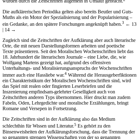
wurden durch die Zeitschriften allgemein in Umlauf gebracht.
Die aufklärerischen Periodika gelten also bereits Beutler und Guts-
Muths als ein Motor der Spezialisierung und der Popularisierung –
3
ein Gedanke, an den spätere Forschungen angeknüpft haben.
← 13
| 14 →
Zugleich sind die Zeitschriften der Aufklärung aber auch literarische
Orte, die mit neuen Darstellungsformen arbeiten und poetische
Texte präsentieren. Seit den Moralischen Wochenschriften liebt das
18. Jahrhundert die literarischen Journale – eine Liebe, die, wie
Wolfgang Martens gezeigt hat, aufgrund des offensiven
Unterhaltungs- und Moralisierungsanspruchs der Wochenschriften
4
immer auch eine Hassliebe war.
Während die Herausgeberfiktionen
ein Charakteristikum der Moralischen Wochenschriften sind, wird
das Spiel mit realen oder fingierten Leserbriefen und die
Inszenierung empfindsam-gelehrter Geselligkeit auch von
Zeitschriften anderen Typs übernommen. Hier druckt man zudem
Fabeln, Oden, Lehrgedichte und moralische Erzählungen, bringt
Romane und Versepen in Fortsetzung.
Die Zeitschriften sind in der Aufklärung also das Medium
5
schlechthin für Wissen und Literatur.
Es gehört zu den
Binsenweisheiten der Aufklärungsforschung, dass die Trennung der
so genannten strengen Wissenschaften von der so genannten