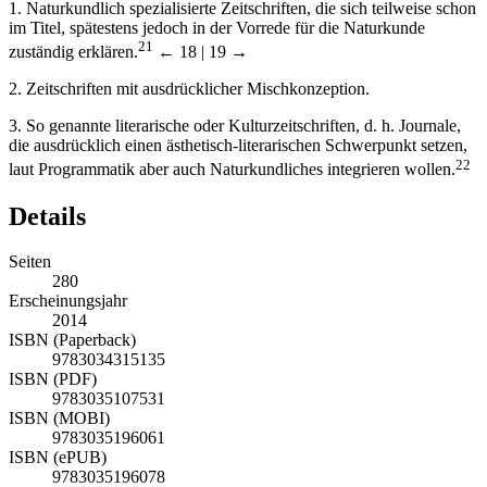
1.
Naturkundlich spezialisierte Zeitschriften, die sich teilweise schon
im Titel, spätestens jedoch in der Vorrede für die Naturkunde
21
zuständig erklären.
← 18 | 19 →
2.
Zeitschriften mit ausdrücklicher Mischkonzeption.
3.
So genannte literarische oder Kulturzeitschriften, d. h. Journale,
die ausdrücklich einen ästhetisch-literarischen Schwerpunkt setzen,
22
laut Programmatik aber auch Naturkundliches integrieren wollen.
Details
Seiten
280
Erscheinungsjahr
2014
ISBN (Paperback)
9783034315135
ISBN (PDF)
9783035107531
ISBN (MOBI)
9783035196061
ISBN (ePUB)
9783035196078