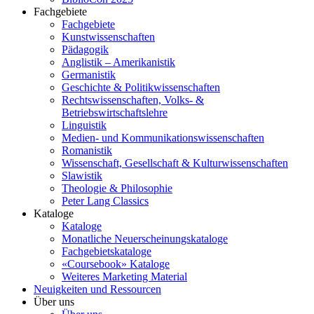
Fachgebiete
Fachgebiete
Kunstwissenschaften
Pädagogik
Anglistik – Amerikanistik
Germanistik
Geschichte & Politikwissenschaften
Rechtswissenschaften, Volks- &
Betriebswirtschaftslehre
Linguistik
Medien- und Kommunikationswissenschaften
Romanistik
Wissenschaft, Gesellschaft & Kulturwissenschaften
Slawistik
Theologie & Philosophie
Peter Lang Classics
Kataloge
Kataloge
Monatliche Neuerscheinungskataloge
Fachgebietskataloge
«Coursebook» Kataloge
Weiteres Marketing Material
Neuigkeiten und Ressourcen
Über uns