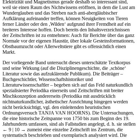
Elektrizität und Magnetismus gerade deshalb so interessant sind,
weil sie einen Raum des Nichtwissens eröffnen, in dem die Lust am
Wunderglauben und das Streben nach anti-abergläubischer
Aufklärung aufeinander treffen, können Neuigkeiten von Tieren
ferner Länder oder den ‚Wilden‘ aufgrund ihrer Fremdheit auf ein
breiteres Interesse hoffen. Doch bereits den Inhaltsverzeichnissen
der Zeitschriften ist zu entnehmen: Auch für Berichte über das ganz
Normale vor der eigenen Haustür, über lokale Gesteinsformationen,
Obstbaumzucht oder Allerweltstiere gibt es offensichtlich einen
Markt.
Der vorliegende Band untersucht dieses unterschätzte Textkorpus
und seine Wirkung (auf die Disziplinengeschichte, die ‚schöne‘
Literatur sowie das aufzuklärende Publikum). Die Beiträger –
Buchgeschichtler, Wissenschaftshistoriker und
Literaturwissenschaftler – begeben sich auf das Feld naturkundlich
spezialisierter Periodika einerseits und Zeitschriften mit breiter
Mischkonzeption andererseits (Periodika mit ausdrücklich
nichtnaturkundlicher, ästhetischer Ausrichtung hingegen werden
nicht berücksichtigt, vgl. den einleitenden heuristischen
Ordnungsversuch T
ANJA VAN
H
OORNS
). Die Untersuchungen,
die eine historische Zeitspanne von 1750 bis zum Beginn des 19.
Jahrhunderts umfassen, sind als Fallstudien angelegt, d. h. sie stellen
← 9 | 10 →
zumeist eine einzelne Zeitschrift ins Zentrum, die
systematisch beschrieben und exemplarisch analysiert wird. Die