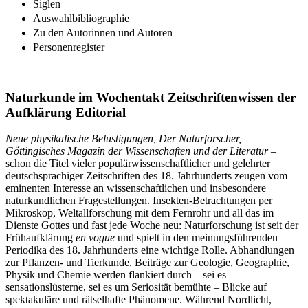
Siglen
Auswahlbibliographie
Zu den Autorinnen und Autoren
Personenregister
Naturkunde im Wochentakt Zeitschriftenwissen der
Aufklärung Editorial
Neue physikalische Belustigungen, Der Naturforscher,
Göttingisches Magazin der Wissenschaften und der Literatur
–
schon die Titel vieler populärwissenschaftlicher und gelehrter
deutschsprachiger Zeitschriften des 18. Jahrhunderts zeugen vom
eminenten Interesse an wissenschaftlichen und insbesondere
naturkundlichen Fragestellungen. Insekten-Betrachtungen per
Mikroskop, Weltallforschung mit dem Fernrohr und all das im
Dienste Gottes und fast jede Woche neu: Naturforschung ist seit der
Frühaufklärung
en vogue
und spielt in den meinungsführenden
Periodika des 18. Jahrhunderts eine wichtige Rolle. Abhandlungen
zur Pflanzen- und Tierkunde, Beiträge zur Geologie, Geographie,
Physik und Chemie werden flankiert durch – sei es
sensationslüsterne, sei es um Seriosität bemühte – Blicke auf
spektakuläre und rätselhafte Phänomene. Während Nordlicht,