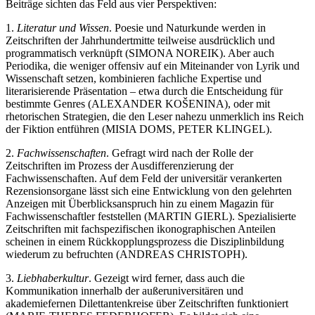
Beiträge sichten das Feld aus vier Perspektiven:
1.
Literatur und Wissen
. Poesie und Naturkunde werden in
Zeitschriften der Jahrhundertmitte teilweise ausdrücklich und
programmatisch verknüpft (S
IMONA
N
OREIK
). Aber auch
Periodika, die weniger offensiv auf ein Miteinander von Lyrik und
Wissenschaft setzen, kombinieren fachliche Expertise und
literarisierende Präsentation – etwa durch die Entscheidung für
bestimmte Genres (A
LEXANDER
K
OŠENINA
), oder mit
rhetorischen Strategien, die den Leser nahezu unmerklich ins Reich
der Fiktion entführen (M
ISIA
D
OMS
, P
ETER
K
LINGEL
).
2.
Fachwissenschaften
. Gefragt wird nach der Rolle der
Zeitschriften im Prozess der Ausdifferenzierung der
Fachwissenschaften. Auf dem Feld der universitär verankerten
Rezensionsorgane lässt sich eine Entwicklung von den gelehrten
Anzeigen mit Überblicksanspruch hin zu einem Magazin für
Fachwissenschaftler feststellen (M
ARTIN
G
IERL
). Spezialisierte
Zeitschriften mit fachspezifischen ikonographischen Anteilen
scheinen in einem Rückkopplungsprozess die Disziplinbildung
wiederum zu befruchten (A
NDREAS
C
HRISTOPH
).
3.
Liebhaberkultur
. Gezeigt wird ferner, dass auch die
Kommunikation innerhalb der außeruniversitären und
akademiefernen Dilettantenkreise über Zeitschriften funktioniert