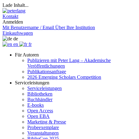
Lade Inhalt...
Kontakt
Anmelden
Mit Benutzername / Email
Über Ihre Institution
Einkaufswagen
de
en
fr
Für Autoren
Publizieren mit Peter Lang – Akademische
Veröffentlichungen
Publikationsanfrage
2026 Emerging Scholars Competition
Serviceleistungen
Serviceleistungen
Bibliotheken
Buchhändler
E-books
Open Access
Open EBA
Marketing & Presse
Probeexemplare
Veranstaltungen
BiblioCon 2025