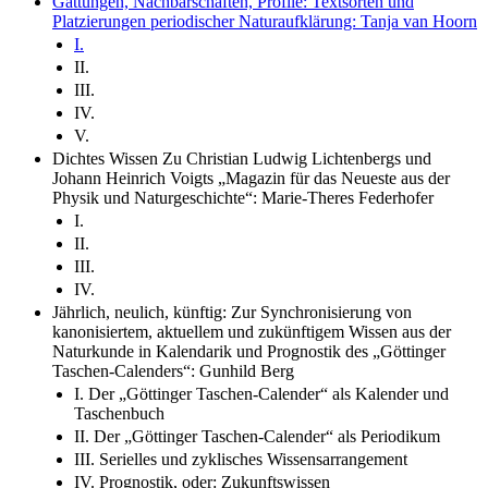
Gattungen, Nachbarschaften, Profile: Textsorten und
Platzierungen periodischer Naturaufklärung: Tanja van Hoorn
I.
II.
III.
IV.
V.
Dichtes Wissen Zu Christian Ludwig Lichtenbergs und
Johann Heinrich Voigts „Magazin für das Neueste aus der
Physik und Naturgeschichte“: Marie-Theres Federhofer
I.
II.
III.
IV.
Jährlich, neulich, künftig: Zur Synchronisierung von
kanonisiertem, aktuellem und zukünftigem Wissen aus der
Naturkunde in Kalendarik und Prognostik des „Göttinger
Taschen-Calenders“: Gunhild Berg
I. Der „Göttinger Taschen-Calender“ als Kalender und
Taschenbuch
II. Der „Göttinger Taschen-Calender“ als Periodikum
III. Serielles und zyklisches Wissensarrangement
IV. Prognostik, oder: Zukunftswissen