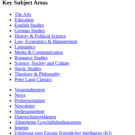
Key Subject Areas
The Arts
Education
English Studies
German Studies
History & Political Science
Law, Economics & Management
Linguistics
Media & Communication
Romance Studies
Science, Society and Culture
Slavic Studies
Theology & Philosophy
Peter Lang Classics
Veranstaltungen
News
Probeexemplare
Newsletter
Stellenangebote
Datenschutzerklärung
Allgemeine Geschäftsbedingungen
Imprint
Erklärung zum Einsatz Künstlicher Intelligenz (KI)