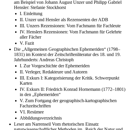
am Beispiel von Johann August Unzer und Philipp Gabriel
Hensler: Stefanie Stockhorst
I. Einleitung
II. Unzer und Hensler als Rezensenten der ADB
III. Unzers Rezensionen: Vom Fachmann für Fachleute
IV. Henslers Rezensionen: Vom Fachmann für Gelehrte
aller Fächer
V. Fazit
Die „Allgemeinen Geographischen Ephemeriden“ (1798–
1831) im Kontext der Zeitschriftenliteratur des 18. und 19.
Jahrhunderts: Andreas Christoph
I. Zur Vorgeschichte der Ephemeriden
II. Verleger, Redakteure und Autoren
III. Exkurs I: Kategorisierung der Kritik. Schwerpunkt
Karten
IV. Exkurs II: Friedrich Konrad Hornemann (1772–1801)
in den „Ephemeriden“
V. Zum Fortgang der geographisch-kartographischen
Fachzeitschriften
VI. Resümee
Abbildungsverzeichnis
Leser am Narrenseil Vom rhetorischen Einsatz
naturwissenschaftlicher Methoden im „Reich der Natur und