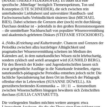
(M
ARIE
-T
HERES
F
EDERHOFER
). Es bildet sich eine
spezifische ‚Mittellage‘ bezüglich Themenspektrum, Ton und
Konzeption (U
TE
S
CHNEIDER
), die sich zwischen rein
unterhaltender Liebhaberei und universitärer Handbuch- und
Fachwissenschafts-Verbindlichkeit situieren lässt (M
ICHAEL
B
IES
). Dabei scheinen die Grenzen aber (noch) recht durchlässig:
Durchaus denkbar ist – jedenfalls in den großen Rezensionsorganen
– die unmittelbare Nachbarschaft von populärer Wissensvermittlung
und akademisch-gelehrtem Diskurs (S
TEFANIE
S
TOCKHORST
).
4.
(Volks-)Erziehung und Kulturtransfer
. Chancen und Grenzen der
Periodika zwischen allzu kurzlebiger Alltäglichkeit und
pragmatischer Wissensvermittlung scheinen im Medium des
Kalenders auf, in dem naturkundliches Wissen nicht lehrbuchartig,
sondern zyklisch und seriell arrangiert wird (G
UNHILD
B
ERG
).
Für den Bereich der Kinder- und Jugendzeitschriften lassen sich
zwar gelegentliche Ausflüge in die Naturkunde feststellen, eigens
naturkundlich-pädagogische Periodika entstehen jedoch nicht: Die
fachliche Spezialisierung hat ihren Ort im Bereich der Pädagogik
offenbar eher in Lehrwerken (S
USANNE
D
ÜWELL
). Als
grenzüberschreitendes Kommunika
← 10 | 11 →
tionsmedium
zwischen Wissenschaftlern hingegen bewähren sich Zeitschriften
durchaus (G
IULIA
C
ANTARUTTI
).
Die vorliegenden Studien möchten weitere anregen: etwa
Längsschnitt-Analysen, die die alte These einer Entwicklung von