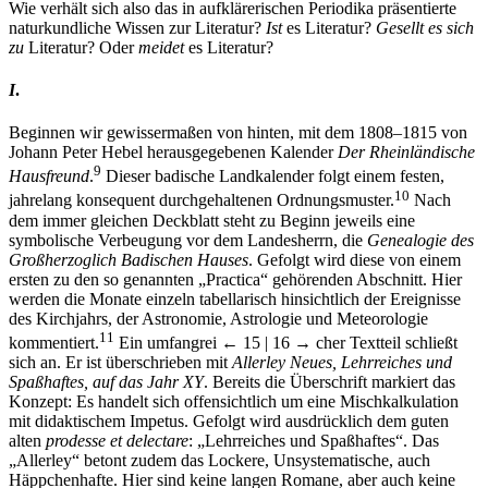
Wie verhält sich also das in aufklärerischen Periodika präsentierte
naturkundliche Wissen zur Literatur?
Ist
es Literatur?
Gesellt es sich
zu
Literatur? Oder
meidet
es Literatur?
I
.
Beginnen wir gewissermaßen von hinten, mit dem 1808–1815 von
Johann Peter Hebel herausgegebenen Kalender
Der Rheinländische
9
Hausfreund
.
Dieser badische Landkalender folgt einem festen,
10
jahrelang konsequent durchgehaltenen Ordnungsmuster.
Nach
dem immer gleichen Deckblatt steht zu Beginn jeweils eine
symbolische Verbeugung vor dem Landesherrn, die
Genealogie des
Großherzoglich Badischen Hauses
. Gefolgt wird diese von einem
ersten zu den so genannten „Practica“ gehörenden Abschnitt. Hier
werden die Monate einzeln tabellarisch hinsichtlich der Ereignisse
des Kirchjahrs, der Astronomie, Astrologie und Meteorologie
11
kommentiert.
Ein umfangrei
← 15 | 16 →
cher Textteil schließt
sich an. Er ist überschrieben mit
Allerley Neues, Lehrreiches und
Spaßhaftes, auf das Jahr XY
. Bereits die Überschrift markiert das
Konzept: Es handelt sich offensichtlich um eine Mischkalkulation
mit didaktischem Impetus. Gefolgt wird ausdrücklich dem guten
alten
prodesse et delectare
: „Lehrreiches und Spaßhaftes“. Das
„Allerley“ betont zudem das Lockere, Unsystematische, auch
Häppchenhafte. Hier sind keine langen Romane, aber auch keine