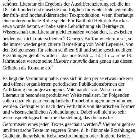
schönen Literatur ein Ergebnis der Ausdifferenzierung sei, die im
18. Jahrhundert erst einsetzte und folglich für weite Teile jedenfalls
der früh- und hochaufklärerischer Textproduktion, wenn überhaupt,
eine untergeordnete Rolle spiele. Für Barthold Heinrich Brockes
etwa wurde betont, er habe seine Lehrdichtung als Beiträge zu
Wissenschaft und Literatur gleichermaßen verstanden, ja zwischen
6
beiden gar nicht unterschieden.
Georges Buffon wiederum sei, so
die immer wieder gern zitierte Bemerkung von Wolf Lepenies, von
den Zeitgenossen für seinen schönen Stil und seine geschmeidigen
Erzählungen gelobt worden – das positivisti
← 14 | 15 →
sche 19.
Jahrhundert wertete seine
Histoire naturelle
dann genau aus diesen
7
Gründen als Romane ab.
Es liegt die Vermutung nahe, dass sich in den per se etwas lockerer
und offener organisierten periodischen Publikationsformen der
Aufklärung ein ungezwungenes Miteinander von Wissen und
Literatur in besonders produktiver Weise realisiert. Im Folgenden
sollen dazu ein paar exemplarische Probebohrungen unternommen
werden. Gefragt wird nach dem Verhältnis von literarischen Formen
und wissenschaftlichen Abhandlungen. Dabei soll nicht so sehr
wissenspoetologisch auf die Darstellung, das rhetorische
8
Geformtsein eines jeden Textes geschaut werden.
Vielmehr geht es
um literarische Texte im engeren Sinne, d. h. fiktionale Erzählungen,
Gedichte, literarisierte Reisebeschreibungen oder fingierte Briefe.