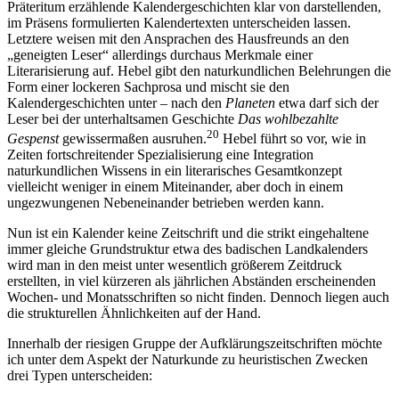
Präteritum erzählende Kalendergeschichten klar von darstellenden,
im Präsens formulierten Kalendertexten unterscheiden lassen.
Letztere weisen mit den Ansprachen des Hausfreunds an den
„geneigten Leser“ allerdings durchaus Merkmale einer
Literarisierung auf. Hebel gibt den naturkundlichen Belehrungen die
Form einer lockeren Sachprosa und mischt sie den
Kalendergeschichten unter – nach den
Planeten
etwa darf sich der
Leser bei der unterhaltsamen Geschichte
Das wohlbezahlte
20
Gespenst
gewissermaßen ausruhen.
Hebel führt so vor, wie in
Zeiten fortschreitender Spezialisierung eine Integration
naturkundlichen Wissens in ein literarisches Gesamtkonzept
vielleicht weniger in einem Miteinander, aber doch in einem
ungezwungenen Nebeneinander betrieben werden kann.
Nun ist ein Kalender keine Zeitschrift und die strikt eingehaltene
immer gleiche Grundstruktur etwa des badischen Landkalenders
wird man in den meist unter wesentlich größerem Zeitdruck
erstellten, in viel kürzeren als jährlichen Abständen erscheinenden
Wochen- und Monatsschriften so nicht finden. Dennoch liegen auch
die strukturellen Ähnlichkeiten auf der Hand.
Innerhalb der riesigen Gruppe der Aufklärungszeitschriften möchte
ich unter dem Aspekt der Naturkunde zu heuristischen Zwecken
drei Typen unterscheiden: