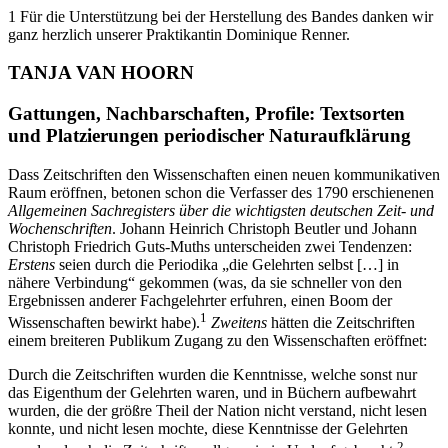
1
Für die Unterstützung bei der Herstellung des Bandes danken wir
ganz herzlich unserer Praktikantin Dominique Renner.
T
ANJA VAN
H
OORN
Gattungen, Nachbarschaften, Profile: Textsorten
und Platzierungen periodischer Naturaufklärung
Dass Zeitschriften den Wissenschaften einen neuen kommunikativen
Raum eröffnen, betonen schon die Verfasser des 1790 erschienenen
Allgemeinen Sachregisters über die wichtigsten deutschen Zeit- und
Wochenschriften
. Johann Heinrich Christoph Beutler und Johann
Christoph Friedrich Guts-Muths unterscheiden zwei Tendenzen:
Erstens
seien durch die Periodika „die Gelehrten selbst […] in
nähere Verbindung“ gekommen (was, da sie schneller von den
Ergebnissen anderer Fachgelehrter erfuhren, einen Boom der
1
Wissenschaften bewirkt habe).
Zweitens
hätten die Zeitschriften
einem breiteren Publikum Zugang zu den Wissenschaften eröffnet:
Durch die Zeitschriften wurden die Kenntnisse, welche sonst nur
das Eigenthum der Gelehrten waren, und in Büchern aufbewahrt
wurden, die der größre Theil der Nation nicht verstand, nicht lesen
konnte, und nicht lesen mochte, diese Kenntnisse der Gelehrten
2