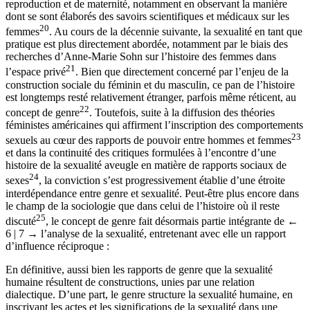
reproduction et de maternité, notamment en observant la manière
dont se sont élaborés des savoirs scientifiques et médicaux sur les
20
femmes
. Au cours de la décennie suivante, la sexualité en tant que
pratique est plus directement abordée, notamment par le biais des
recherches d’Anne-Marie Sohn sur l’histoire des femmes dans
21
l’espace privé
. Bien que directement concerné par l’enjeu de la
construction sociale du féminin et du masculin, ce pan de l’histoire
est longtemps resté relativement étranger, parfois même réticent, au
22
concept de genre
. Toutefois, suite à la diffusion des théories
féministes américaines qui affirment l’inscription des comportements
23
sexuels au cœur des rapports de pouvoir entre hommes et femmes
et dans la continuité des critiques formulées à l’encontre d’une
histoire de la sexualité aveugle en matière de rapports sociaux de
24
sexes
, la conviction s’est progressivement établie d’une étroite
interdépendance entre genre et sexualité. Peut-être plus encore dans
le champ de la sociologie que dans celui de l’histoire où il reste
25
discuté
, le concept de genre fait désormais partie intégrante de
←
6 | 7 →
l’analyse de la sexualité, entretenant avec elle un rapport
d’influence réciproque :
En définitive, aussi bien les rapports de genre que la sexualité
humaine résultent de constructions, unies par une relation
dialectique. D’une part, le genre structure la sexualité humaine, en
inscrivant les actes et les significations de la sexualité dans une