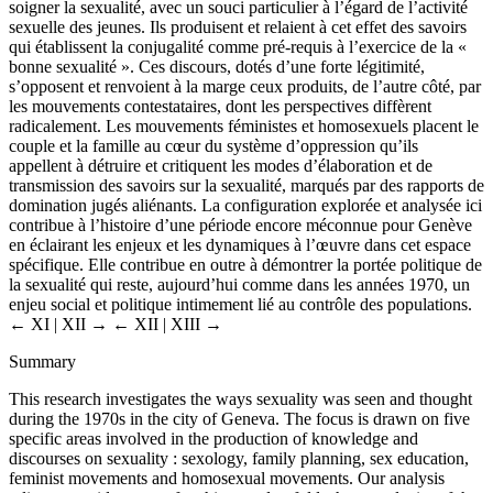
soigner la sexualité, avec un souci particulier à l’égard de l’activité
sexuelle des jeunes. Ils produisent et relaient à cet effet des savoirs
qui établissent la conjugalité comme pré-requis à l’exercice de la «
bonne sexualité ». Ces discours, dotés d’une forte légitimité,
s’opposent et renvoient à la marge ceux produits, de l’autre côté, par
les mouvements contestataires, dont les perspectives diffèrent
radicalement. Les mouvements féministes et homosexuels placent le
couple et la famille au cœur du système d’oppression qu’ils
appellent à détruire et critiquent les modes d’élaboration et de
transmission des savoirs sur la sexualité, marqués par des rapports de
domination jugés aliénants. La configuration explorée et analysée ici
contribue à l’histoire d’une période encore méconnue pour Genève
en éclairant les enjeux et les dynamiques à l’œuvre dans cet espace
spécifique. Elle contribue en outre à démontrer la portée politique de
la sexualité qui reste, aujourd’hui comme dans les années 1970, un
enjeu social et politique intimement lié au contrôle des populations.
← XI | XII →
← XII | XIII →
Summary
This research investigates the ways sexuality was seen and thought
during the 1970s in the city of Geneva. The focus is drawn on five
specific areas involved in the production of knowledge and
discourses on sexuality : sexology, family planning, sex education,
feminist movements and homosexual movements. Our analysis