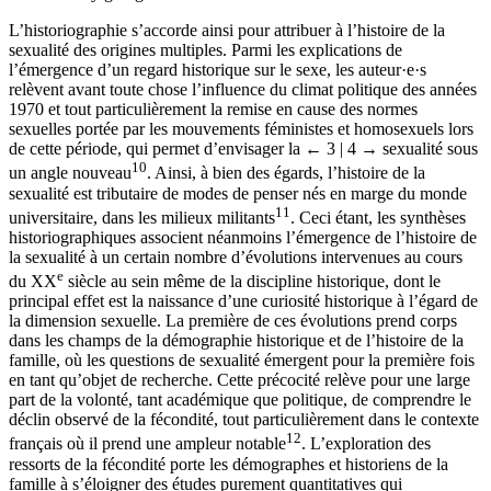
L’historiographie s’accorde ainsi pour attribuer à l’histoire de la
sexualité des origines multiples. Parmi les explications de
l’émergence d’un regard historique sur le sexe, les auteur·e·s
relèvent avant toute chose l’influence du climat politique des années
1970 et tout particulièrement la remise en cause des normes
sexuelles portée par les mouvements féministes et homosexuels lors
de cette période, qui permet d’envisager la
← 3 | 4 →
sexualité sous
10
un angle nouveau
. Ainsi, à bien des égards, l’histoire de la
sexualité est tributaire de modes de penser nés en marge du monde
11
universitaire, dans les milieux militants
. Ceci étant, les synthèses
historiographiques associent néanmoins l’émergence de l’histoire de
la sexualité à un certain nombre d’évolutions intervenues au cours
e
du XX
siècle au sein même de la discipline historique, dont le
principal effet est la naissance d’une curiosité historique à l’égard de
la dimension sexuelle. La première de ces évolutions prend corps
dans les champs de la démographie historique et de l’histoire de la
famille, où les questions de sexualité émergent pour la première fois
en tant qu’objet de recherche. Cette précocité relève pour une large
part de la volonté, tant académique que politique, de comprendre le
déclin observé de la fécondité, tout particulièrement dans le contexte
12
français où il prend une ampleur notable
. L’exploration des
ressorts de la fécondité porte les démographes et historiens de la
famille à s’éloigner des études purement quantitatives qui