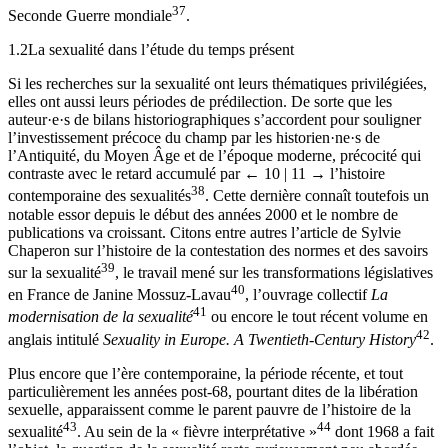
37
Seconde Guerre mondiale
.
1.2
La sexualité dans l’étude du temps présent
Si les recherches sur la sexualité ont leurs thématiques privilégiées,
elles ont aussi leurs périodes de prédilection. De sorte que les
auteur·e·s de bilans historiographiques s’accordent pour souligner
l’investissement précoce du champ par les historien·ne·s de
l’Antiquité, du Moyen Âge et de l’époque moderne, précocité qui
contraste avec le retard accumulé par
← 10 | 11 →
l’histoire
38
contemporaine des sexualités
. Cette dernière connaît toutefois un
notable essor depuis le début des années 2000 et le nombre de
publications va croissant. Citons entre autres l’article de Sylvie
Chaperon sur l’histoire de la contestation des normes et des savoirs
39
sur la sexualité
, le travail mené sur les transformations législatives
40
en France de Janine Mossuz-Lavau
, l’ouvrage collectif
La
41
modernisation de la sexualité
ou encore le tout récent volume en
42
anglais intitulé
Sexuality in Europe. A Twentieth-Century History
.
Plus encore que l’ère contemporaine, la période récente, et tout
particulièrement les années post-68, pourtant dites de la libération
sexuelle, apparaissent comme le parent pauvre de l’histoire de la
43
44
sexualité
. Au sein de la « fièvre interprétative »
dont 1968 a fait