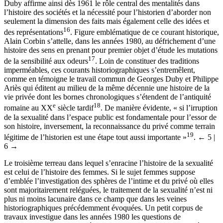
Duby affirme ainsi dès 1961 le rôle central des mentalités dans
l’histoire des sociétés et la nécessité pour l’historien d’aborder non
seulement la dimension des faits mais également celle des idées et
16
des représentations
. Figure emblématique de ce courant historique,
Alain Corbin s’attelle, dans les années 1980, au défrichement d’une
histoire des sens en prenant pour premier objet d’étude les mutations
17
de la sensibilité aux odeurs
. Loin de constituer des traditions
imperméables, ces courants historiographiques s’entremêlent,
comme en témoigne le travail commun de Georges Duby et Philippe
Ariès qui éditent au milieu de la même décennie une histoire de la
vie privée dont les bornes chronologiques s’étendent de l’antiquité
e
18
romaine au XX
siècle tardif
. De manière évidente, « si l’irruption
de la sexualité dans l’espace public est fondamentale pour l’essor de
son histoire, inversement, la reconnaissance du privé comme terrain
19
légitime de l’historien est une étape tout aussi importante »
.
← 5 |
6 →
Le troisième terreau dans lequel s’enracine l’histoire de la sexualité
est celui de l’histoire des femmes. Si le sujet femmes suppose
d’emblée l’investigation des sphères de l’intime et du privé où elles
sont majoritairement reléguées, le traitement de la sexualité n’est ni
plus ni moins lacunaire dans ce champ que dans les veines
historiographiques précédemment évoquées. Un petit corpus de
travaux investigue dans les années 1980 les questions de