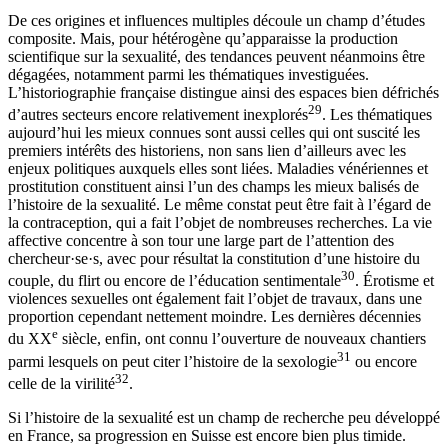
De ces origines et influences multiples découle un champ d’études
composite. Mais, pour hétérogène qu’apparaisse la production
scientifique sur la sexualité, des tendances peuvent néanmoins être
dégagées, notamment parmi les thématiques investiguées.
L’historiographie française distingue ainsi des espaces bien défrichés
29
d’autres secteurs encore relativement inexplorés
. Les thématiques
aujourd’hui les mieux connues sont aussi celles qui ont suscité les
premiers intérêts des historiens, non sans lien d’ailleurs avec les
enjeux politiques auxquels elles sont liées. Maladies vénériennes et
prostitution constituent ainsi l’un des champs les mieux balisés de
l’histoire de la sexualité. Le même constat peut être fait à l’égard de
la contraception, qui a fait l’objet de nombreuses recherches. La vie
affective concentre à son tour une large part de l’attention des
chercheur·se·s, avec pour résultat la constitution d’une histoire du
30
couple, du flirt ou encore de l’éducation sentimentale
. Érotisme et
violences sexuelles ont également fait l’objet de travaux, dans une
proportion cependant nettement moindre. Les dernières décennies
e
du XX
siècle, enfin, ont connu l’ouverture de nouveaux chantiers
31
parmi lesquels on peut citer l’histoire de la sexologie
ou encore
32
celle de la virilité
.
Si l’histoire de la sexualité est un champ de recherche peu développé
en France, sa progression en Suisse est encore bien plus timide.