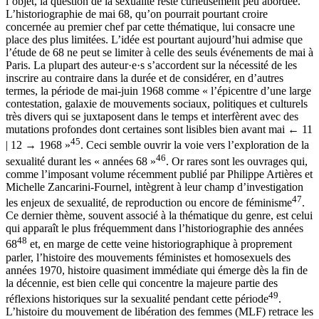
l’objet, la question de la sexualité reste curieusement peu abordée.
L’historiographie de mai 68, qu’on pourrait pourtant croire
concernée au premier chef par cette thématique, lui consacre une
place des plus limitées. L’idée est pourtant aujourd’hui admise que
l’étude de 68 ne peut se limiter à celle des seuls événements de mai à
Paris. La plupart des auteur·e·s s’accordent sur la nécessité de les
inscrire au contraire dans la durée et de considérer, en d’autres
termes, la période de mai-juin 1968 comme « l’épicentre d’une large
contestation, galaxie de mouvements sociaux, politiques et culturels
très divers qui se juxtaposent dans le temps et interfèrent avec des
mutations profondes dont certaines sont lisibles bien avant mai
← 11
45
| 12 →
1968 »
. Ceci semble ouvrir la voie vers l’exploration de la
46
sexualité durant les « années 68 »
. Or rares sont les ouvrages qui,
comme l’imposant volume récemment publié par Philippe Artières et
Michelle Zancarini-Fournel, intègrent à leur champ d’investigation
47
les enjeux de sexualité, de reproduction ou encore de féminisme
.
Ce dernier thème, souvent associé à la thématique du genre, est celui
qui apparaît le plus fréquemment dans l’historiographie des années
48
68
et, en marge de cette veine historiographique à proprement
parler, l’histoire des mouvements féministes et homosexuels des
années 1970, histoire quasiment immédiate qui émerge dès la fin de
la décennie, est bien celle qui concentre la majeure partie des
49
réflexions historiques sur la sexualité pendant cette période
.
L’histoire du mouvement de libération des femmes (MLF) retrace les