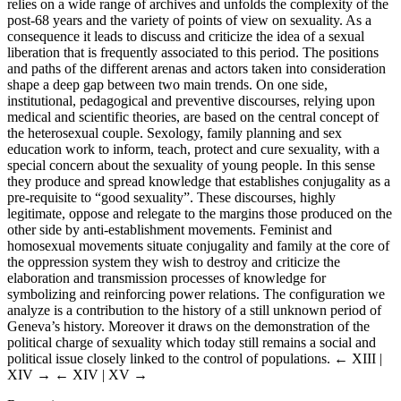
relies on a wide range of archives and unfolds the complexity of the
post-68 years and the variety of points of view on sexuality. As a
consequence it leads to discuss and criticize the idea of a sexual
liberation that is frequently associated to this period. The positions
and paths of the different arenas and actors taken into consideration
shape a deep gap between two main trends. On one side,
institutional, pedagogical and preventive discourses, relying upon
medical and scientific theories, are based on the central concept of
the heterosexual couple. Sexology, family planning and sex
education work to inform, teach, protect and cure sexuality, with a
special concern about the sexuality of young people. In this sense
they produce and spread knowledge that establishes conjugality as a
pre-requisite to “good sexuality”. These discourses, highly
legitimate, oppose and relegate to the margins those produced on the
other side by anti-establishment movements. Feminist and
homosexual movements situate conjugality and family at the core of
the oppression system they wish to destroy and criticize the
elaboration and transmission processes of knowledge for
symbolizing and reinforcing power relations. The configuration we
analyze is a contribution to the history of a still unknown period of
Geneva’s history. Moreover it draws on the demonstration of the
political charge of sexuality which today still remains a social and
political issue closely linked to the control of populations.
← XIII |
XIV →
← XIV | XV →