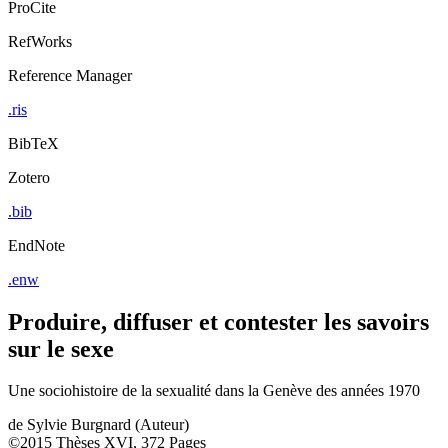
ProCite
RefWorks
Reference Manager
.ris
BibTeX
Zotero
.bib
EndNote
.enw
Produire, diffuser et contester les savoirs
sur le sexe
Une sociohistoire de la sexualité dans la Genève des années 1970
de
Sylvie Burgnard (Auteur)
©2015
Thèses
XVI, 372 Pages