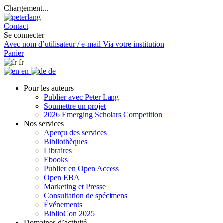
Chargement...
Contact
Se connecter
Avec nom d’utilisateur / e-mail
Via votre institution
Panier
fr
en
de
Pour les auteurs
Publier avec Peter Lang
Soumettre un projet
2026 Emerging Scholars Competition
Nos services
Aperçu des services
Bibliothèques
Libraires
Ebooks
Publier en Open Access
Open EBA
Marketing et Presse
Consultation de spécimens
Événements
BiblioCon 2025
Domaines d’activité