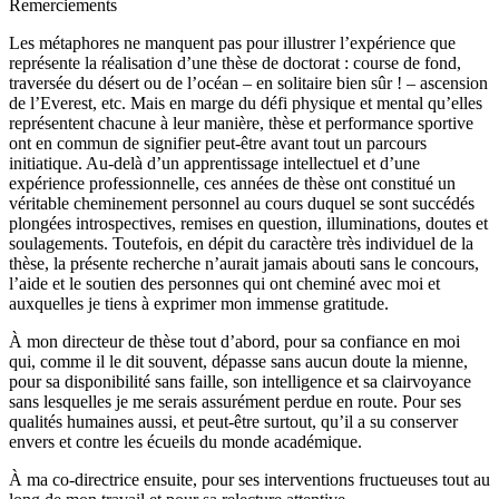
Remerciements
Les métaphores ne manquent pas pour illustrer l’expérience que
représente la réalisation d’une thèse de doctorat : course de fond,
traversée du désert ou de l’océan – en solitaire bien sûr ! – ascension
de l’Everest, etc. Mais en marge du défi physique et mental qu’elles
représentent chacune à leur manière, thèse et performance sportive
ont en commun de signifier peut-être avant tout un parcours
initiatique. Au-delà d’un apprentissage intellectuel et d’une
expérience professionnelle, ces années de thèse ont constitué un
véritable cheminement personnel au cours duquel se sont succédés
plongées introspectives, remises en question, illuminations, doutes et
soulagements. Toutefois, en dépit du caractère très individuel de la
thèse, la présente recherche n’aurait jamais abouti sans le concours,
l’aide et le soutien des personnes qui ont cheminé avec moi et
auxquelles je tiens à exprimer mon immense gratitude.
À mon directeur de thèse tout d’abord, pour sa confiance en moi
qui, comme il le dit souvent, dépasse sans aucun doute la mienne,
pour sa disponibilité sans faille, son intelligence et sa clairvoyance
sans lesquelles je me serais assurément perdue en route. Pour ses
qualités humaines aussi, et peut-être surtout, qu’il a su conserver
envers et contre les écueils du monde académique.
À ma co-directrice ensuite, pour ses interventions fructueuses tout au