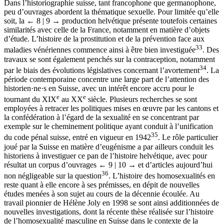
Dans l’historiographie suisse, tant francophone que germanophone,
peu d’ouvrages abordent la thématique sexuelle. Pour limitée qu’elle
soit, la
← 8 | 9 →
production helvétique présente toutefois certaines
similarités avec celle de la France, notamment en matière d’objets
d’étude. L’histoire de la prostitution et de la prévention face aux
33
maladies vénériennes commence ainsi à être bien investiguée
. Des
travaux se sont également penchés sur la contraception, notamment
34
par le biais des évolutions législatives concernant l’avortement
. La
période contemporaine concentre une large part de l’attention des
historien·ne·s en Suisse, avec un intérêt encore accru pour le
e
e
tournant du XIX
au XX
siècle. Plusieurs recherches se sont
employées à retracer les politiques mises en œuvre par les cantons et
la confédération à l’égard de la sexualité en se concentrant par
exemple sur le cheminement politique ayant conduit à l’unification
35
du code pénal suisse, entré en vigueur en 1942
. Le rôle particulier
joué par la Suisse en matière d’eugénisme a par ailleurs conduit les
historiens à investiguer ce pan de l’histoire helvétique, avec pour
résultat un corpus d’ouvrages
← 9 | 10 →
et d’articles aujourd’hui
36
non négligeable sur la question
. L’histoire des homosexualités en
reste quant à elle encore à ses prémisses, en dépit de nouvelles
études menées à son sujet au cours de la décennie écoulée. Au
travail pionnier de Hélène Joly en 1998 se sont ainsi additionnées de
nouvelles investigations, dont la récente thèse réalisée sur l’histoire
de l’homosexualité masculine en Suisse dans le contexte de la