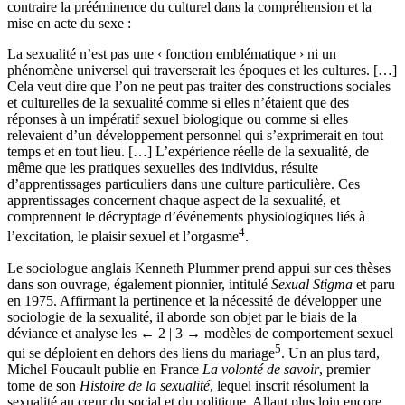
contraire la prééminence du culturel dans la compréhension et la
mise en acte du sexe :
La sexualité n’est pas une ‹ fonction emblématique › ni un
phénomène universel qui traverserait les époques et les cultures. […]
Cela veut dire que l’on ne peut pas traiter des constructions sociales
et culturelles de la sexualité comme si elles n’étaient que des
réponses à un impératif sexuel biologique ou comme si elles
relevaient d’un développement personnel qui s’exprimerait en tout
temps et en tout lieu. […] L’expérience réelle de la sexualité, de
même que les pratiques sexuelles des individus, résulte
d’apprentissages particuliers dans une culture particulière. Ces
apprentissages concernent chaque aspect de la sexualité, et
comprennent le décryptage d’événements physiologiques liés à
4
l’excitation, le plaisir sexuel et l’orgasme
.
Le sociologue anglais Kenneth Plummer prend appui sur ces thèses
dans son ouvrage, également pionnier, intitulé
Sexual Stigma
et paru
en 1975. Affirmant la pertinence et la nécessité de développer une
sociologie de la sexualité, il aborde son objet par le biais de la
déviance et analyse les
← 2 | 3 →
modèles de comportement sexuel
5
qui se déploient en dehors des liens du mariage
. Un an plus tard,
Michel Foucault publie en France
La volonté de savoir
, premier
tome de son
Histoire de la sexualité
, lequel inscrit résolument la
sexualité au cœur du social et du politique. Allant plus loin encore