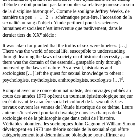
d’étude ne doit pourtant pas faire oublier sa relative jeunesse au sein
2
de la discipline historique
. Comme le souligne Jeffrey Weeks, de
manière un peu
← 1 | 2 →
schématique peut-être, l’accession de la
sexualité au rang d’objet d’étude pertinent pour les sciences
humaines et sociales n’est intervenue que tardivement, dans le
e
dernier tiers du XX
siècle :
It was taken for granted that the truths of sex were timeless. […]
There was the world of social life, susceptible to understanding
through learning the laws of society or of historical necessity ; and
there was the domain of the essential, graspable only through
uncovering the laws of nature. As a result, historians and
sociologists […] left the quest for sexual knowledge to others :
3
psychologists, mythologists, anthropologists, sexologists […]
.
Rompant avec une conception naturaliste, des ouvrages publiés au
cours des années 1970 opèrent un tournant épistémologique majeur
en établissant le caractère social et culturel de la sexualité. Ces
travaux ouvrent les vannes de l’étude historique de ce thème. Leurs
auteurs s’inscrivent pourtant davantage dans les champs de la
sociologie et de la philosophie que dans celui de l’histoire.
Véritables pionniers, les sociologues John Gagnon et William Simon
développent en 1973 une théorie sociale de la sexualité qui réfute
catégoriquement tout déterminisme biologique pour affirmer au