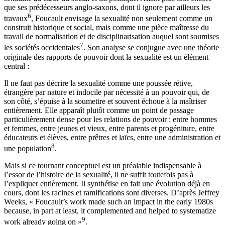
que ses prédécesseurs anglo-saxons, dont il ignore par ailleurs les
6
travaux
, Foucault envisage la sexualité non seulement comme un
construit historique et social, mais comme une pièce maîtresse du
travail de normalisation et de disciplinarisation auquel sont soumises
7
les sociétés occidentales
. Son analyse se conjugue avec une théorie
originale des rapports de pouvoir dont la sexualité est un élément
central :
Il ne faut pas décrire la sexualité comme une poussée rétive,
étrangère par nature et indocile par nécessité à un pouvoir qui, de
son côté, s’épuise à la soumettre et souvent échoue à la maîtriser
entièrement. Elle apparaît plutôt comme un point de passage
particulièrement dense pour les relations de pouvoir : entre hommes
et femmes, entre jeunes et vieux, entre parents et progéniture, entre
éducateurs et élèves, entre prêtres et laïcs, entre une administration et
8
une population
.
Mais si ce tournant conceptuel est un préalable indispensable à
l’essor de l’histoire de la sexualité, il ne suffit toutefois pas à
l’expliquer entièrement. Il synthétise en fait une évolution déjà en
cours, dont les racines et ramifications sont diverses. D’après Jeffrey
Weeks, « Foucault’s work made such an impact in the early 1980s
because, in part at least, it complemented and helped to systematize
9
work already going on »
.