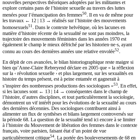
nouvelles perspectives théoriques adoptées par les militantes et
explore certains pans de l’histoire sexuelle au travers des luttes
50
menées pour l’émancipation des femmes
. Il en va de même pour
les travaux
← 12 | 13 →
réalisés sur l’histoire des mouvements
51
homosexuels
. Dans le contexte helvétique, où les lacunes en
matière d’histoire récente de la sexualité ne sont pas moindres, la
trajectoire des mouvements féministes dans les années 1970 est
également le champ le mieux défriché par les historien·ne·s, ayant
52
connu au cours des dernières années une relative envolée
.
En dépit de ces avancées, le bilan historiographique reste maigre si
bien qu’Anne-Claire Rebreyend déclare en 2005 que « la réflexion
sur la ‹ révolution sexuelle › et plus largement, sur les sexualités en
histoire du temps présent, est à peine entamée et gagnerait à
53
s’inspirer des nombreuses productions des sociologues »
. En effet,
si les lacunes sont
← 13 | 14 →
conséquentes dans le champ de
l’histoire, d’autres disciplines, et tout particulièrement la sociologie,
démontrent un vif intérêt pour les évolutions de la sexualité au cours
des dernières décennies. Des sociologues contribuent ainsi à
alimenter un flux de synthèses et bilans largement controversés sur
la période 68. La question de la sexualité tend ici encore à se limiter
à l’histoire du Mouvement de libération des femmes dans le contexte
français, voire parisien, faisant état d’un point de vue
54
particulièrement critique
. La portée des bouleversements de 68 en