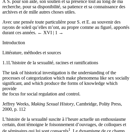
À S. pour son aide, son soutien et sa présence tout au long de ma
recherche, pour sa disponibilité, sa patience et sa connaissance des
archives et de mille autres choses utiles.
Avec une pensée toute particulière pour S. et E. au souvenir des
rayons de soleil qu’elles m’ont, au propre comme au figuré, apportés
durant ces années.
← XVI | 1 →
Introduction
Littérature, méthodes et sources
1.1
L’histoire de la sexualité, racines et ramifications
The task of historical investigation is the understanding of the
processes of categorization which make phenomena like sex socially
significant, and which produce the forms of knowledge which
provide
the focus for social regulation and control.
Jeffrey Weeks,
Making Sexual History
, Cambridge, Polity Press,
2000, p. 112
L’histoire de la sexualité suscite à l’heure actuelle un enthousiasme
certain, dont témoigne le foisonnement d’ouvrages, de colloques et
1
de séminaires qui lui sont consacrés
. Le dynamisme de ce champ