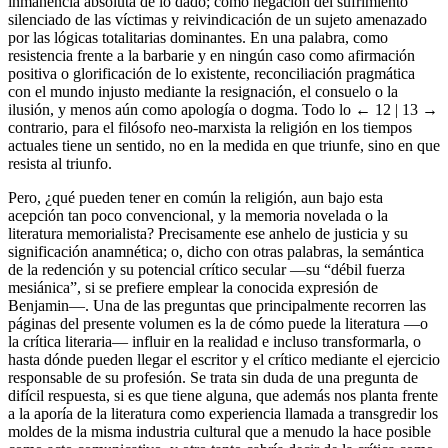
inmanencia absoluta de lo dado; como negación del sufrimiento
silenciado de las víctimas y reivindicación de un sujeto amenazado
por las lógicas totalitarias dominantes. En una palabra, como
resistencia frente a la barbarie y en ningún caso como afirmación
positiva o glorificación de lo existente, reconciliación pragmática
con el mundo injusto mediante la resignación, el consuelo o la
ilusión, y menos aún como apología o dogma. Todo lo
← 12 | 13 →
contrario, para el filósofo neo-marxista la religión en los tiempos
actuales tiene un sentido, no en la medida en que triunfe, sino en que
resista al triunfo.
Pero, ¿qué pueden tener en común la religión, aun bajo esta
acepción tan poco convencional, y la memoria novelada o la
literatura memorialista? Precisamente ese anhelo de justicia y su
significación anamnética; o, dicho con otras palabras, la semántica
de la redención y su potencial crítico secular —su “débil fuerza
mesiánica”, si se prefiere emplear la conocida expresión de
Benjamin—. Una de las preguntas que principalmente recorren las
páginas del presente volumen es la de cómo puede la literatura —o
la crítica literaria— influir en la realidad e incluso transformarla, o
hasta dónde pueden llegar el escritor y el crítico mediante el ejercicio
responsable de su profesión. Se trata sin duda de una pregunta de
difícil respuesta, si es que tiene alguna, que además nos planta frente
a la aporía de la literatura como experiencia llamada a transgredir los
moldes de la misma industria cultural que a menudo la hace posible