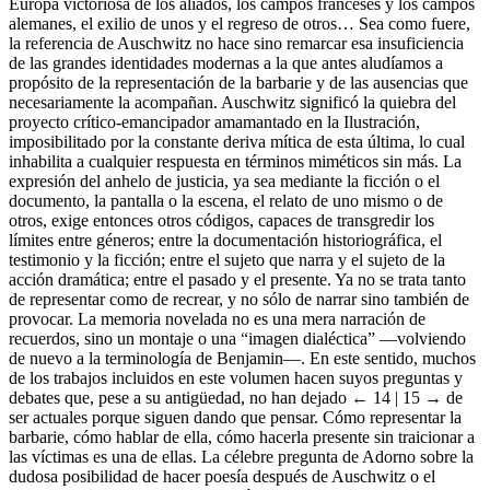
Europa victoriosa de los aliados, los campos franceses y los campos
alemanes, el exilio de unos y el regreso de otros… Sea como fuere,
la referencia de Auschwitz no hace sino remarcar esa insuficiencia
de las grandes identidades modernas a la que antes aludíamos a
propósito de la representación de la barbarie y de las ausencias que
necesariamente la acompañan. Auschwitz significó la quiebra del
proyecto crítico-emancipador amamantado en la Ilustración,
imposibilitado por la constante deriva mítica de esta última, lo cual
inhabilita a cualquier respuesta en términos miméticos sin más. La
expresión del anhelo de justicia, ya sea mediante la ficción o el
documento, la pantalla o la escena, el relato de uno mismo o de
otros, exige entonces otros códigos, capaces de transgredir los
límites entre géneros; entre la documentación historiográfica, el
testimonio y la ficción; entre el sujeto que narra y el sujeto de la
acción dramática; entre el pasado y el presente. Ya no se trata tanto
de representar como de recrear, y no sólo de narrar sino también de
provocar. La memoria novelada no es una mera narración de
recuerdos, sino un montaje o una “imagen dialéctica” —volviendo
de nuevo a la terminología de Benjamin—. En este sentido, muchos
de los trabajos incluidos en este volumen hacen suyos preguntas y
debates que, pese a su antigüedad, no han dejado
← 14 | 15 →
de
ser actuales porque siguen dando que pensar. Cómo representar la
barbarie, cómo hablar de ella, cómo hacerla presente sin traicionar a
las víctimas es una de ellas. La célebre pregunta de Adorno sobre la
dudosa posibilidad de hacer poesía después de Auschwitz o el