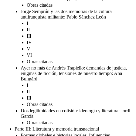
Obras citadas
Jorge Semprún y las dos memorias de la cultura
antifranquista militante: Pablo Sãnchez León
I
II
III
IV
V
VI
Obras citadas
Ayer no más de Andrés Trapiello: demandas de justicia,
enigmas de ficción, tensiones de nuestro tiempo: Ana
Bungård
I
II
III
Obras citadas
Dos legitimidades en colisión: ideología y literatura: Jordi
García
Obras citadas
Parte III: Literatura y memoria transnacional
Formas globales e historias locales. Influencias