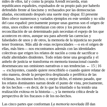
miles de ellos, tal y como la propia Arendt recuerda, eran
republicanos españoles, expulsados de su propio país por haberlo
defendido frente al fascismo y rechazados por las democracias
aliadas, encontrando después una suerte muy dispar. El presente
libro ofrece numerosos y variados ejemplos en este sentido y no sólo
del caso español: precisamente porque unas guerras son el origen de
otras, unos exilios se entrelazan con otros y los procesos de
reconciliación de un determinado país necesitan el espejo de los que
acontecen en otros, aunque sea para advertir las carencias y
falsedades de unos y de otros, la memoria de la injusticia no puede
tener fronteras. Más allá de estas reciprocidades —o en el origen de
ellas, más bien— nos encontramos además con las identidades
colectivas que erigen los relatos de nación a costa de sacrificar o
eludir alteridades disidentes. Todo relato tiene una geografía y el
anhelo de justicia se transforma en memoria trasnacional cuando
desenmascara sus omisiones narrativas o sus tendencias
← 15 | 16
→
excluyentes, cuando quiere reescribirlo o cuando quiere relatar de
otra manera, desde la perspectiva desplazada o periférica de las
víctimas, los mismos hechos; o mejor dicho, el mismo pasado, que
los relatos dominantes narran desde el punto de vista, precisamente,
de los hechos —es decir, de lo que ha triunfado o ha tenido una
realización exitosa en la historia—, y la memoria crítica desde la
perspectiva de los fracasos o de los no-hechos.
Las cinco partes que conforman
La memoria novelada III
dan