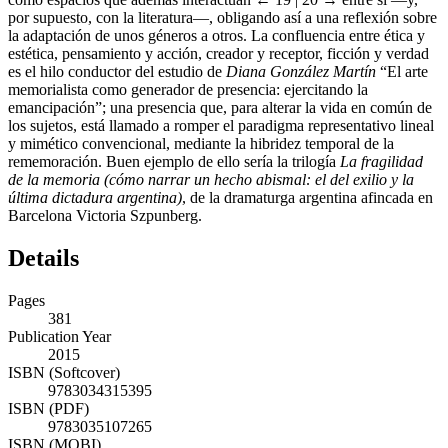
por supuesto, con la literatura—, obligando así a una reflexión sobre
la adaptación de unos géneros a otros. La confluencia entre ética y
estética, pensamiento y acción, creador y receptor, ficción y verdad
es el hilo conductor del estudio de
Diana González Martín
“El arte
memorialista como generador de presencia: ejercitando la
emancipación”; una presencia que, para alterar la vida en común de
los sujetos, está llamado a romper el paradigma representativo lineal
y mimético convencional, mediante la hibridez temporal de la
rememoración. Buen ejemplo de ello sería la trilogía
La fragilidad
de la memoria (cómo narrar un hecho abismal: el del exilio y la
última dictadura argentina)
, de la dramaturga argentina afincada en
Barcelona Victoria Szpunberg.
Details
Pages
381
Publication Year
2015
ISBN (Softcover)
9783034315395
ISBN (PDF)
9783035107265
ISBN (MOBI)