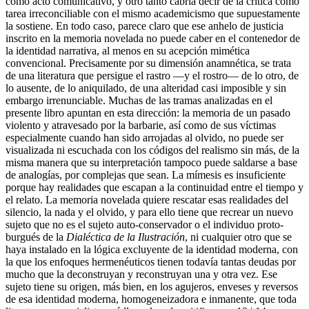
como acto comunicativo, y otro tanto cabría decir de la crítica como
tarea irreconciliable con el mismo academicismo que supuestamente
la sostiene. En todo caso, parece claro que ese anhelo de justicia
inscrito en la memoria novelada no puede caber en el contenedor de
la identidad narrativa, al menos en su acepción mimética
convencional. Precisamente por su dimensión anamnética, se trata
de una literatura que persigue el rastro —y el rostro— de lo otro, de
lo ausente, de lo aniquilado, de una alteridad casi imposible y sin
embargo irrenunciable. Muchas de las tramas analizadas en el
presente libro apuntan en esta dirección: la memoria de un pasado
violento y atravesado por la barbarie, así como de sus víctimas
especialmente cuando han sido arrojadas al olvido, no puede ser
visualizada ni escuchada con los códigos del realismo sin más, de la
misma manera que su interpretación tampoco puede saldarse a base
de analogías, por complejas que sean. La mímesis es insuficiente
porque hay realidades que escapan a la continuidad entre el tiempo y
el relato. La memoria novelada quiere rescatar esas realidades del
silencio, la nada y el olvido, y para ello tiene que recrear un nuevo
sujeto que no es el sujeto auto-conservador o el individuo proto-
burgués de la
Dialéctica de la Ilustración
, ni cualquier otro que se
haya instalado en la lógica excluyente de la identidad moderna, con
la que los enfoques hermenéuticos tienen todavía tantas deudas por
mucho que la deconstruyan y reconstruyan una y otra vez. Ese
sujeto tiene su origen, más bien, en los agujeros, enveses y reversos
de esa identidad moderna, homogeneizadora e inmanente, que toda