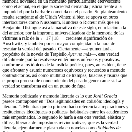
memoria novelada en un momento particularmente efervescente
como el actual, en el que la sociedad demanda justicia frente a la
impunidad por la barbarie cometida en el pasado. Su planteamiento
resulta semejante al de Ulrich Winter, si bien se apoya en otros
interlocutores como Nussbaum, Kundera o Ricœur más que en
Benjamin. Distingue así a la narrativa de este siglo, en relación a la
del anterior, por la impronta universalizadora de la memoria de las
víctimas a raíz de la
← 17 | 18 →
creciente significación de
Auschwitz; y también por su mayor complejidad a la hora de
rescatar la verdad del pasado. Ciertamente —argumentará a
propósito de la novela de Trapiello
Ayer no más
—, esta verdad
difícilmente podría resolverse en términos unívocos y positivos,
conforme a los tópicos de la justicia poética, pues, antes bien, tiene
que afrontar y asumir numerosos equívocos y recuerdos a menudo
contradictorios, así como multitud de trampas, falacias y fisuras que
el propio proceso de conocimiento del pasado genera ante sí. La
verdad se transforma así en un punto de fuga.
Memoria politizada y memoria literaria es lo que
Jordi Gracia
parece contraponer en “Dos legitimidades en colisión: ideología y
literatura”. Mientras que lo primero haría referencia a reparaciones y
restituciones ideológicas o políticas, habituales entre los académicos
más empecinados, lo segundo lo haría a esa otra verdad, elástica y
difusa, liberada de imposturas reivindicativas, que es la verdad
literaria, ejemplarmente plasmada en novelas como
Soldados de