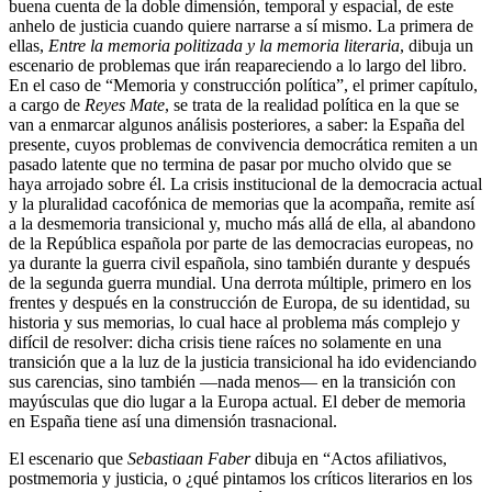
buena cuenta de la doble dimensión, temporal y espacial, de este
anhelo de justicia cuando quiere narrarse a sí mismo. La primera de
ellas,
Entre la memoria politizada y la memoria literaria
, dibuja un
escenario de problemas que irán reapareciendo a lo largo del libro.
En el caso de “Memoria y construcción política”, el primer capítulo,
a cargo de
Reyes Mate
, se trata de la realidad política en la que se
van a enmarcar algunos análisis posteriores, a saber: la España del
presente, cuyos problemas de convivencia democrática remiten a un
pasado latente que no termina de pasar por mucho olvido que se
haya arrojado sobre él. La crisis institucional de la democracia actual
y la pluralidad cacofónica de memorias que la acompaña, remite así
a la desmemoria transicional y, mucho más allá de ella, al abandono
de la República española por parte de las democracias europeas, no
ya durante la guerra civil española, sino también durante y después
de la segunda guerra mundial. Una derrota múltiple, primero en los
frentes y después en la construcción de Europa, de su identidad, su
historia y sus memorias, lo cual hace al problema más complejo y
difícil de resolver: dicha crisis tiene raíces no solamente en una
transición que a la luz de la justicia transicional ha ido evidenciando
sus carencias, sino también —nada menos— en la transición con
mayúsculas que dio lugar a la Europa actual. El deber de memoria
en España tiene así una dimensión trasnacional.
El escenario que
Sebastiaan Faber
dibuja en “Actos afiliativos,
postmemoria y justicia, o ¿qué pintamos los críticos literarios en los