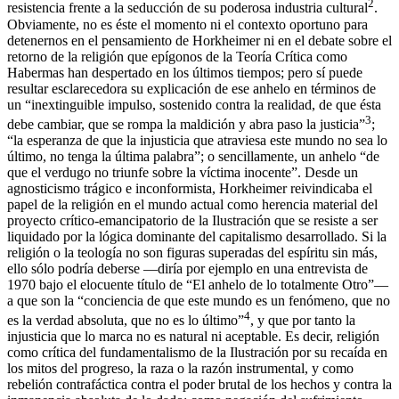
2
resistencia frente a la seducción de su poderosa industria cultural
.
Obviamente, no es éste el momento ni el contexto oportuno para
detenernos en el pensamiento de Horkheimer ni en el debate sobre el
retorno de la religión que epígonos de la Teoría Crítica como
Habermas han despertado en los últimos tiempos; pero sí puede
resultar esclarecedora su explicación de ese anhelo en términos de
un “inextinguible impulso, sostenido contra la realidad, de que ésta
3
debe cambiar, que se rompa la maldición y abra paso la justicia”
;
“la esperanza de que la injusticia que atraviesa este mundo no sea lo
último, no tenga la última palabra”; o sencillamente, un anhelo “de
que el verdugo no triunfe sobre la víctima inocente”. Desde un
agnosticismo trágico e inconformista, Horkheimer reivindicaba el
papel de la religión en el mundo actual como herencia material del
proyecto crítico-emancipatorio de la Ilustración que se resiste a ser
liquidado por la lógica dominante del capitalismo desarrollado. Si la
religión o la teología no son figuras superadas del espíritu sin más,
ello sólo podría deberse —diría por ejemplo en una entrevista de
1970 bajo el elocuente título de “El anhelo de lo totalmente Otro”—
a que son la “conciencia de que este mundo es un fenómeno, que no
4
es la verdad absoluta, que no es lo último”
, y que por tanto la
injusticia que lo marca no es natural ni aceptable. Es decir, religión
como crítica del fundamentalismo de la Ilustración por su recaída en
los mitos del progreso, la raza o la razón instrumental, y como
rebelión contrafáctica contra el poder brutal de los hechos y contra la