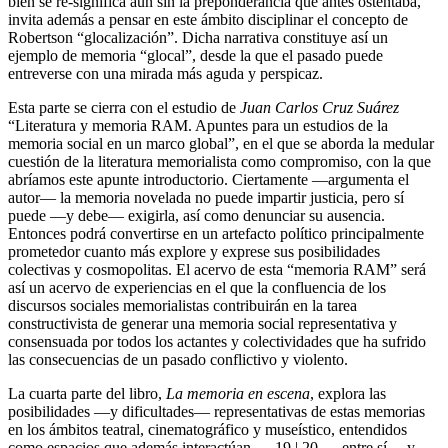
bien se re-significa aun sin la preponderancia que antes ostentaba,
invita además a pensar en este ámbito disciplinar el concepto de
Robertson “glocalización”. Dicha narrativa constituye así un
ejemplo de memoria “glocal”, desde la que el pasado puede
entreverse con una mirada más aguda y perspicaz.
Esta parte se cierra con el estudio de
Juan Carlos Cruz Suárez
“Literatura y memoria RAM. Apuntes para un estudios de la
memoria social en un marco global”, en el que se aborda la medular
cuestión de la literatura memorialista como compromiso, con la que
abríamos este apunte introductorio. Ciertamente —argumenta el
autor— la memoria novelada no puede impartir justicia, pero sí
puede —y debe— exigirla, así como denunciar su ausencia.
Entonces podrá convertirse en un artefacto político principalmente
prometedor cuanto más explore y exprese sus posibilidades
colectivas y cosmopolitas. El acervo de esta “memoria RAM” será
así un acervo de experiencias en el que la confluencia de los
discursos sociales memorialistas contribuirán en la tarea
constructivista de generar una memoria social representativa y
consensuada por todos los actantes y colectividades que ha sufrido
las consecuencias de un pasado conflictivo y violento.
La cuarta parte del libro,
La memoria en escena
, explora las
posibilidades —y dificultades— representativas de estas memorias
en los ámbitos teatral, cinematográfico y museístico, entendidos
como espacios que además interactúan
← 19 | 20 →
entre sí —y,