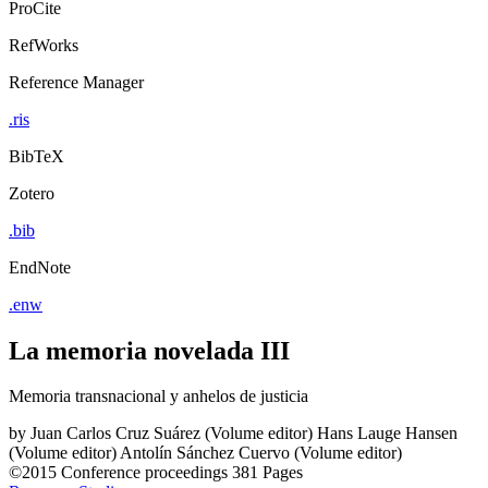
ProCite
RefWorks
Reference Manager
.ris
BibTeX
Zotero
.bib
EndNote
.enw
La memoria novelada III
Memoria transnacional y anhelos de justicia
by
Juan Carlos Cruz Suárez (Volume editor)
Hans Lauge Hansen
(Volume editor)
Antolín Sánchez Cuervo (Volume editor)
©2015
Conference proceedings
381 Pages