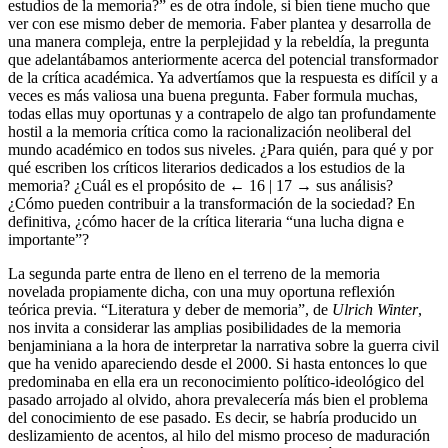
estudios de la memoria?” es de otra índole, si bien tiene mucho que
ver con ese mismo deber de memoria. Faber plantea y desarrolla de
una manera compleja, entre la perplejidad y la rebeldía, la pregunta
que adelantábamos anteriormente acerca del potencial transformador
de la crítica académica. Ya advertíamos que la respuesta es difícil y a
veces es más valiosa una buena pregunta. Faber formula muchas,
todas ellas muy oportunas y a contrapelo de algo tan profundamente
hostil a la memoria crítica como la racionalización neoliberal del
mundo académico en todos sus niveles. ¿Para quién, para qué y por
qué escriben los críticos literarios dedicados a los estudios de la
memoria? ¿Cuál es el propósito de
← 16 | 17 →
sus análisis?
¿Cómo pueden contribuir a la transformación de la sociedad? En
definitiva, ¿cómo hacer de la crítica literaria “una lucha digna e
importante”?
La segunda parte entra de lleno en el terreno de la memoria
novelada propiamente dicha, con una muy oportuna reflexión
teórica previa. “Literatura y deber de memoria”, de
Ulrich Winter
,
nos invita a considerar las amplias posibilidades de la memoria
benjaminiana a la hora de interpretar la narrativa sobre la guerra civil
que ha venido apareciendo desde el 2000. Si hasta entonces lo que
predominaba en ella era un reconocimiento político-ideológico del
pasado arrojado al olvido, ahora prevalecería más bien el problema
del conocimiento de ese pasado. Es decir, se habría producido un
deslizamiento de acentos, al hilo del mismo proceso de maduración