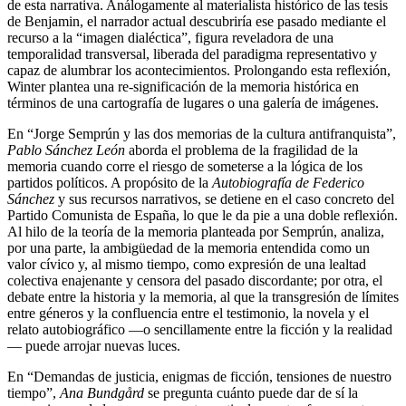
de esta narrativa. Análogamente al materialista histórico de las tesis
de Benjamin, el narrador actual descubriría ese pasado mediante el
recurso a la “imagen dialéctica”, figura reveladora de una
temporalidad transversal, liberada del paradigma representativo y
capaz de alumbrar los acontecimientos. Prolongando esta reflexión,
Winter plantea una re-significación de la memoria histórica en
términos de una cartografía de lugares o una galería de imágenes.
En “Jorge Semprún y las dos memorias de la cultura antifranquista”,
Pablo Sánchez León
aborda el problema de la fragilidad de la
memoria cuando corre el riesgo de someterse a la lógica de los
partidos políticos. A propósito de la
Autobiografía de Federico
Sánchez
y sus recursos narrativos, se detiene en el caso concreto del
Partido Comunista de España, lo que le da pie a una doble reflexión.
Al hilo de la teoría de la memoria planteada por Semprún, analiza,
por una parte, la ambigüedad de la memoria entendida como un
valor cívico y, al mismo tiempo, como expresión de una lealtad
colectiva enajenante y censora del pasado discordante; por otra, el
debate entre la historia y la memoria, al que la transgresión de límites
entre géneros y la confluencia entre el testimonio, la novela y el
relato autobiográfico —o sencillamente entre la ficción y la realidad
— puede arrojar nuevas luces.
En “Demandas de justicia, enigmas de ficción, tensiones de nuestro
tiempo”,
Ana Bundgård
se pregunta cuánto puede dar de sí la