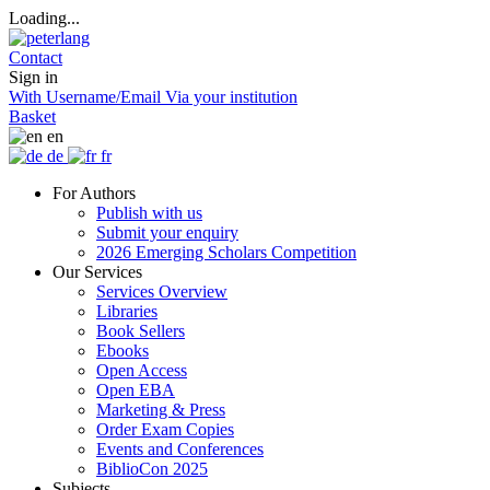
Loading...
Contact
Sign in
With Username/Email
Via your institution
Basket
en
de
fr
For Authors
Publish with us
Submit your enquiry
2026 Emerging Scholars Competition
Our Services
Services Overview
Libraries
Book Sellers
Ebooks
Open Access
Open EBA
Marketing & Press
Order Exam Copies
Events and Conferences
BiblioCon 2025
Subjects