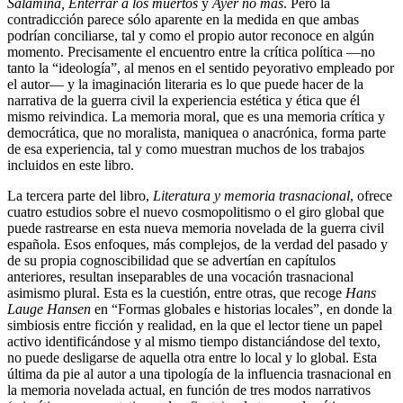
Salamina, Enterrar a los muertos
y
Ayer no más
. Pero la
contradicción parece sólo aparente en la medida en que ambas
podrían conciliarse, tal y como el propio autor reconoce en algún
momento. Precisamente el encuentro entre la crítica política —no
tanto la “ideología”, al menos en el sentido peyorativo empleado por
el autor— y la imaginación literaria es lo que puede hacer de la
narrativa de la guerra civil la experiencia estética y ética que él
mismo reivindica. La memoria moral, que es una memoria crítica y
democrática, que no moralista, maniquea o anacrónica, forma parte
de esa experiencia, tal y como muestran muchos de los trabajos
incluidos en este libro.
La tercera parte del libro,
Literatura y memoria trasnacional
, ofrece
cuatro estudios sobre el nuevo cosmopolitismo o el giro global que
puede rastrearse en esta nueva memoria novelada de la guerra civil
española. Esos enfoques, más complejos, de la verdad del pasado y
de su propia cognoscibilidad que se advertían en capítulos
anteriores, resultan inseparables de una vocación trasnacional
asimismo plural. Esta es la cuestión, entre otras, que recoge
Hans
Lauge Hansen
en “Formas globales e historias locales”, en donde la
simbiosis entre ficción y realidad, en la que el lector tiene un papel
activo identificándose y al mismo tiempo distanciándose del texto,
no puede desligarse de aquella otra entre lo local y lo global. Esta
última da pie al autor a una tipología de la influencia trasnacional en
la memoria novelada actual, en función de tres modos narrativos