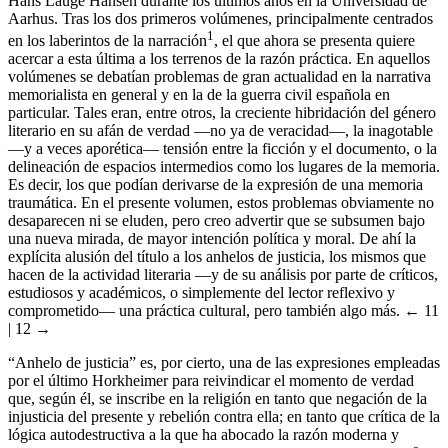
Hans Lauge Hansen durante los últimos años en la Universidad de
Aarhus. Tras los dos primeros volúmenes, principalmente centrados
1
en los laberintos de la narración
, el que ahora se presenta quiere
acercar a esta última a los terrenos de la razón práctica. En aquellos
volúmenes se debatían problemas de gran actualidad en la narrativa
memorialista en general y en la de la guerra civil española en
particular. Tales eran, entre otros, la creciente hibridación del género
literario en su afán de verdad —no ya de veracidad—, la inagotable
—y a veces aporética— tensión entre la ficción y el documento, o la
delineación de espacios intermedios como los lugares de la memoria.
Es decir, los que podían derivarse de la expresión de una memoria
traumática. En el presente volumen, estos problemas obviamente no
desaparecen ni se eluden, pero creo advertir que se subsumen bajo
una nueva mirada, de mayor intención política y moral. De ahí la
explícita alusión del título a los anhelos de justicia, los mismos que
hacen de la actividad literaria —y de su análisis por parte de críticos,
estudiosos y académicos, o simplemente del lector reflexivo y
comprometido— una práctica cultural, pero también algo más.
← 11
| 12 →
“Anhelo de justicia” es, por cierto, una de las expresiones empleadas
por el último Horkheimer para reivindicar el momento de verdad
que, según él, se inscribe en la religión en tanto que negación de la
injusticia del presente y rebelión contra ella; en tanto que crítica de la
lógica autodestructiva a la que ha abocado la razón moderna y