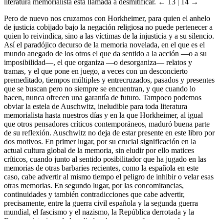
literatura memorialista está llamada a desmitificar.
← 13 | 14 →
Pero de nuevo nos cruzamos con Horkheimer, para quien el anhelo
de justicia cobijado bajo la negación religiosa no puede pertenecer a
quien lo reivindica, sino a las víctimas de la injusticia y a su silencio.
Así el paradójico decurso de la memoria novelada, en el que es el
mundo anegado de los otros el que da sentido a la acción —o a su
imposibilidad—, el que organiza —o desorganiza— relatos y
tramas, y el que pone en juego, a veces con un desconcierto
premeditado, tiempos múltiples y entrecruzados, pasados y presentes
que se buscan pero no siempre se encuentran, y que cuando lo
hacen, nunca ofrecen una garantía de futuro. Tampoco podemos
obviar la estela de Auschwitz, ineludible para toda literatura
memorialista hasta nuestros días y en la que Horkheimer, al igual
que otros pensadores críticos contemporáneos, maduró buena parte
de su reflexión. Auschwitz no deja de estar presente en este libro por
dos motivos. En primer lugar, por su crucial significación en la
actual cultura global de la memoria, sin eludir por ello matices
críticos, cuando junto al sentido posibilitador que ha jugado en las
memorias de otras barbaries recientes, como la española en este
caso, cabe advertir al mismo tiempo el peligro de inhibir o velar esas
otras memorias. En segundo lugar, por las concomitancias,
continuidades y también contradicciones que cabe advertir,
precisamente, entre la guerra civil española y la segunda guerra
mundial, el fascismo y el nazismo, la República derrotada y la