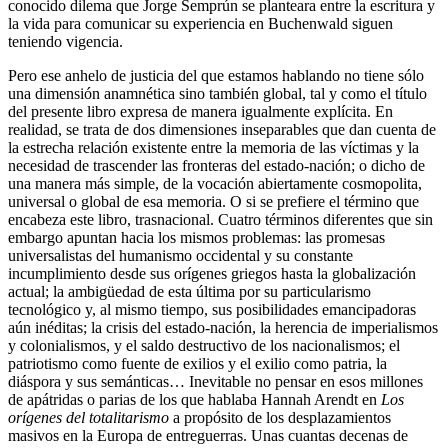
conocido dilema que Jorge Semprún se planteara entre la escritura y
la vida para comunicar su experiencia en Buchenwald siguen
teniendo vigencia.
Pero ese anhelo de justicia del que estamos hablando no tiene sólo
una dimensión anamnética sino también global, tal y como el título
del presente libro expresa de manera igualmente explícita. En
realidad, se trata de dos dimensiones inseparables que dan cuenta de
la estrecha relación existente entre la memoria de las víctimas y la
necesidad de trascender las fronteras del estado-nación; o dicho de
una manera más simple, de la vocación abiertamente cosmopolita,
universal o global de esa memoria. O si se prefiere el término que
encabeza este libro, trasnacional. Cuatro términos diferentes que sin
embargo apuntan hacia los mismos problemas: las promesas
universalistas del humanismo occidental y su constante
incumplimiento desde sus orígenes griegos hasta la globalización
actual; la ambigüedad de esta última por su particularismo
tecnológico y, al mismo tiempo, sus posibilidades emancipadoras
aún inéditas; la crisis del estado-nación, la herencia de imperialismos
y colonialismos, y el saldo destructivo de los nacionalismos; el
patriotismo como fuente de exilios y el exilio como patria, la
diáspora y sus semánticas… Inevitable no pensar en esos millones
de apátridas o parias de los que hablaba Hannah Arendt en
Los
orígenes del totalitarismo
a propósito de los desplazamientos
masivos en la Europa de entreguerras. Unas cuantas decenas de