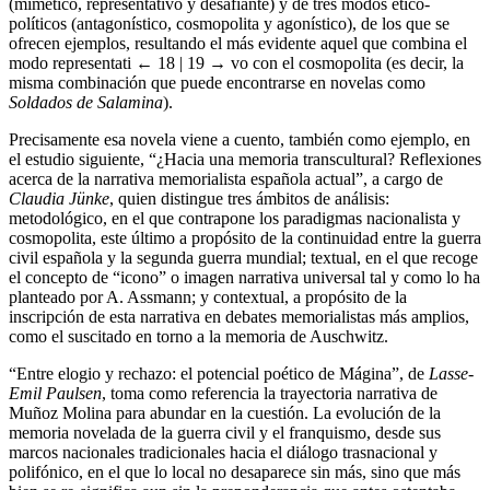
(mimético, representativo y desafiante) y de tres modos ético-
políticos (antagonístico, cosmopolita y agonístico), de los que se
ofrecen ejemplos, resultando el más evidente aquel que combina el
modo representati
← 18 | 19 →
vo con el cosmopolita (es decir, la
misma combinación que puede encontrarse en novelas como
Soldados de Salamina
).
Precisamente esa novela viene a cuento, también como ejemplo, en
el estudio siguiente, “¿Hacia una memoria transcultural? Reflexiones
acerca de la narrativa memorialista española actual”, a cargo de
Claudia Jünke
, quien distingue tres ámbitos de análisis:
metodológico, en el que contrapone los paradigmas nacionalista y
cosmopolita, este último a propósito de la continuidad entre la guerra
civil española y la segunda guerra mundial; textual, en el que recoge
el concepto de “icono” o imagen narrativa universal tal y como lo ha
planteado por A. Assmann; y contextual, a propósito de la
inscripción de esta narrativa en debates memorialistas más amplios,
como el suscitado en torno a la memoria de Auschwitz.
“Entre elogio y rechazo: el potencial poético de Mágina”, de
Lasse-
Emil Paulsen
, toma como referencia la trayectoria narrativa de
Muñoz Molina para abundar en la cuestión. La evolución de la
memoria novelada de la guerra civil y el franquismo, desde sus
marcos nacionales tradicionales hacia el diálogo trasnacional y
polifónico, en el que lo local no desaparece sin más, sino que más