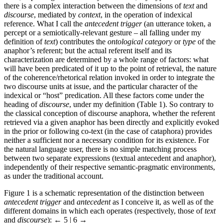
there is a complex interaction between the dimensions of
text
and
discourse
, mediated by
context
, in the operation of indexical
reference. What I call the
antecedent trigger
(an utterance token, a
percept or a semiotically-relevant gesture – all falling under my
definition of
text
) contributes the
ontological category
or
type
of the
anaphor’s referent; but the actual referent itself and its
characterization are determined by a whole range of factors: what
will have been predicated of it up to the point of retrieval, the nature
of the coherence/rhetorical relation invoked in order to integrate the
two discourse units at issue, and the particular character of the
indexical or “host” predication. All these factors come under the
heading of
discourse
, under my definition (Table 1). So contrary to
the classical conception of discourse anaphora, whether the referent
retrieved via a given anaphor has been directly and explicitly evoked
in the prior or following co-text (in the case of cataphora) provides
neither a sufficient nor a necessary condition for its existence. For
the natural language user, there is no simple matching process
between two separate expressions (textual antecedent and anaphor),
independently of their respective semantic-pragmatic environments,
as under the traditional account.
Figure 1 is a schematic representation of the distinction between
antecedent trigger
and
antecedent
as I conceive it, as well as of the
different domains in which each operates (respectively, those of
text
and
discourse
):
← 5 | 6 →