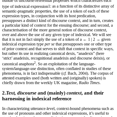
bundle of discourse-referential properties which characterizes each
type of indexical expression
1
: as a function of its distinctive array of
semantic-pragmatic properties, the use of a token of each of these
expression types, in conjunction with its host predication,
presupposes a distinct kind of discourse context, and in turn, creates
a particular kind of context for the ensuing discourse; and second, a
characterisation of the more general notion of discourse context,
over and above the use of any given type of indexical. We will see
that it is not in fact simply the use of a token of a
← 1 | 2 →
given
indexical expression type
per se
that presupposes one or other type
of prior context and that serves to shift that context in specific ways,
but rather its use in realizing canonical dexis, “anadexis” (here
‘strict’ anadeixis, recognitional anadeixis and discourse deixis), or
2
canonical anaphora
. So an exploitation of the language-
system/language-use distinction, often conflated in studies of these
phenomena, is in fact indispensable (
cf.
Bach, 2004). The corpus of
attested examples used (both written and (originally) spoken) is
chiefly drawn from the weekly UK magazine,
Radio Times
.
2.
Text, discourse
and (mainly)
context
, and their
harnessing in indexical reference
In characterizing utterance-level, context-bound phenomena such as
the use of pronouns and other indexical expressions, it’s useful to