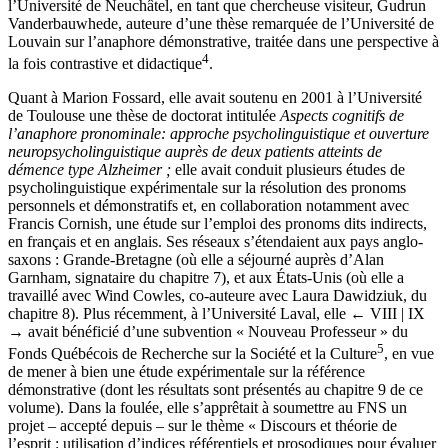
l’Université de Neuchâtel, en tant que chercheuse visiteur, Gudrun
Vanderbauwhede, auteure d’une thèse remarquée de l’Université de
Louvain sur l’anaphore démonstrative, traitée dans une perspective à
4
la fois contrastive et didactique
.
Quant à Marion Fossard, elle avait soutenu en 2001 à l’Université
de Toulouse une thèse de doctorat intitulée
Aspects cognitifs de
l’anaphore pronominale: approche psycholinguistique et ouverture
neuropsycholinguistique auprès de deux patients atteints de
démence type Alzheimer ;
elle avait conduit plusieurs études de
psycholinguistique expérimentale sur la résolution des pronoms
personnels et démonstratifs et, en collaboration notamment avec
Francis Cornish, une étude sur l’emploi des pronoms dits indirects,
en français et en anglais. Ses réseaux s’étendaient aux pays anglo-
saxons : Grande-Bretagne (où elle a séjourné auprès d’Alan
Garnham, signataire du chapitre 7), et aux États-Unis (où elle a
travaillé avec Wind Cowles, co-auteure avec Laura Dawidziuk, du
chapitre 8). Plus récemment, à l’Université Laval, elle
← VIII | IX
→
avait bénéficié d’une subvention « Nouveau Professeur » du
5
Fonds Québécois de Recherche sur la Société et la Culture
, en vue
de mener à bien une étude expérimentale sur la référence
démonstrative (dont les résultats sont présentés au chapitre 9 de ce
volume). Dans la foulée, elle s’apprêtait à soumettre au FNS un
projet – accepté depuis – sur le thème « Discours et théorie de
l’esprit : utilisation d’indices référentiels et prosodiques pour évaluer