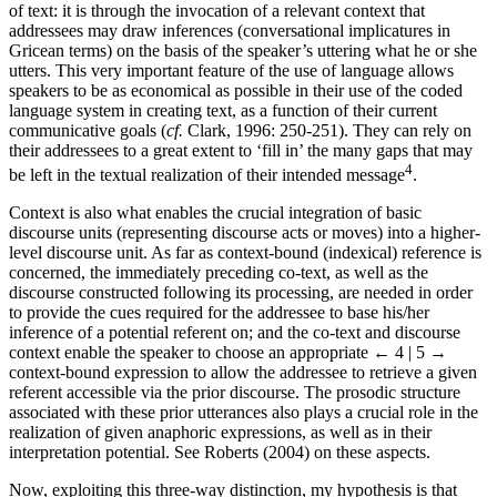
of text: it is through the invocation of a relevant context that
addressees may draw inferences (conversational implicatures in
Gricean terms) on the basis of the speaker’s uttering what he or she
utters. This very important feature of the use of language allows
speakers to be as economical as possible in their use of the coded
language system in creating text, as a function of their current
communicative goals (
cf.
Clark, 1996: 250-251). They can rely on
their addressees to a great extent to ‘fill in’ the many gaps that may
4
be left in the textual realization of their intended message
.
Context is also what enables the crucial integration of basic
discourse units (representing discourse acts or moves) into a higher-
level discourse unit. As far as context-bound (indexical) reference is
concerned, the immediately preceding co-text, as well as the
discourse constructed following its processing, are needed in order
to provide the cues required for the addressee to base his/her
inference of a potential referent on; and the co-text and discourse
context enable the speaker to choose an appropriate
← 4 | 5 →
context-bound expression to allow the addressee to retrieve a given
referent accessible via the prior discourse. The prosodic structure
associated with these prior utterances also plays a crucial role in the
realization of given anaphoric expressions, as well as in their
interpretation potential. See Roberts (2004) on these aspects.
Now, exploiting this three-way distinction, my hypothesis is that