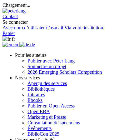
Chargement...
Contact
Se connecter
Avec nom d’utilisateur / e-mail
Via votre institution
Panier
fr
en
de
Pour les auteurs
Publier avec Peter Lang
Soumettre un projet
2026 Emerging Scholars Competition
Nos services
Aperçu des services
Bibliothèques
Libraires
Ebooks
Publier en Open Access
Open EBA
Marketing et Presse
Consultation de spécimens
Événements
BiblioCon 2025
Domaines d’activité