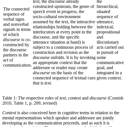
text, the discourse already
the
constructed upstream, the genre of
hierarchical,
The connected
speech event in progress, the
situated
sequence of
socio-cultural environment
sequence of
verbal signs
assumed by the text, the interactive
utterance,
and nonverbal
relationships holding between the
indexical,
signals in terms
interlocutors at every point in the
propositional
of which
discourse, and the specific
and
discourse
is co-
utterance situation at hand) is
illocutionary
constructed by
subject to a continuous process of
acts carried out
the discourse
construction and revision as the
in pursuit of
partners in the
discourse unfolds. It is by invoking
some
act of
an appropriate context that the
communicative
communication.
addressee or reader may create
goal, and
discourse
on the basis of the
integrated in a
connected sequence of textual cues
given context.
that is
text.
Table 1: The respective roles of
text
,
context
and
discourse
(Cornish
2010, Table 1, p. 209, revised)
Context
is also conceived here in cognitive terms in relation to the
mental representations which speaker and addressee are jointly
developing as the communication proceeds, and as such it is