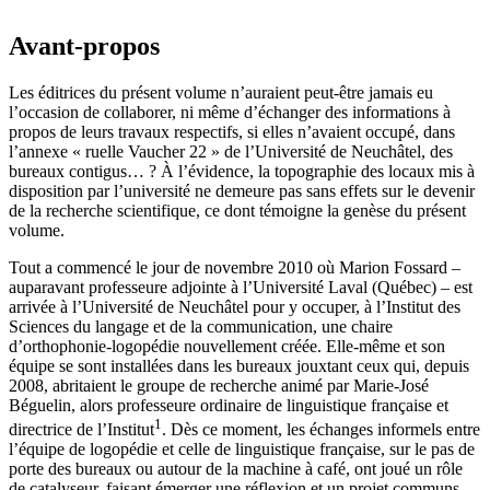
Avant-propos
Les éditrices du présent volume n’auraient peut-être jamais eu
l’occasion de collaborer, ni même d’échanger des informations à
propos de leurs travaux respectifs, si elles n’avaient occupé, dans
l’annexe « ruelle Vaucher 22 » de l’Université de Neuchâtel, des
bureaux contigus… ? À l’évidence, la topographie des locaux mis à
disposition par l’université ne demeure pas sans effets sur le devenir
de la recherche scientifique, ce dont témoigne la genèse du présent
volume.
Tout a commencé le jour de novembre 2010 où Marion Fossard –
auparavant professeure adjointe à l’Université Laval (Québec) – est
arrivée à l’Université de Neuchâtel pour y occuper, à l’Institut des
Sciences du langage et de la communication, une chaire
d’orthophonie-logopédie nouvellement créée. Elle-même et son
équipe se sont installées dans les bureaux jouxtant ceux qui, depuis
2008, abritaient le groupe de recherche animé par Marie-José
Béguelin, alors professeure ordinaire de linguistique française et
1
directrice de l’Institut
. Dès ce moment, les échanges informels entre
l’équipe de logopédie et celle de linguistique française, sur le pas de
porte des bureaux ou autour de la machine à café, ont joué un rôle
de catalyseur, faisant émerger une réflexion et un projet communs.