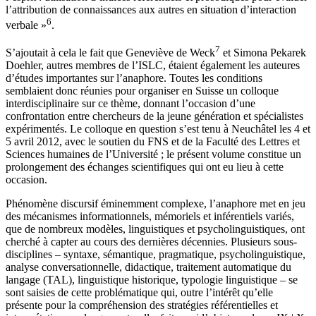
l’attribution de connaissances aux autres en situation d’interaction
6
verbale »
.
7
S’ajoutait à cela le fait que Geneviève de Weck
et Simona Pekarek
Doehler, autres membres de l’ISLC, étaient également les auteures
d’études importantes sur l’anaphore. Toutes les conditions
semblaient donc réunies pour organiser en Suisse un colloque
interdisciplinaire sur ce thème, donnant l’occasion d’une
confrontation entre chercheurs de la jeune génération et spécialistes
expérimentés. Le colloque en question s’est tenu à Neuchâtel les 4 et
5 avril 2012, avec le soutien du FNS et de la Faculté des Lettres et
Sciences humaines de l’Université ; le présent volume constitue un
prolongement des échanges scientifiques qui ont eu lieu à cette
occasion.
Phénomène discursif éminemment complexe, l’anaphore met en jeu
des mécanismes informationnels, mémoriels et inférentiels variés,
que de nombreux modèles, linguistiques et psycholinguistiques, ont
cherché à capter au cours des dernières décennies. Plusieurs sous-
disciplines – syntaxe, sémantique, pragmatique, psycholinguistique,
analyse conversationnelle, didactique, traitement automatique du
langage (TAL), linguistique historique, typologie linguistique – se
sont saisies de cette problématique qui, outre l’intérêt qu’elle
présente pour la compréhension des stratégies référentielles et