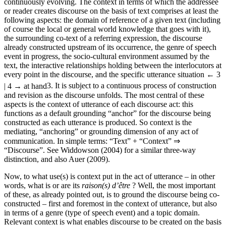
continuously evolving. The context in terms of which the addressee
or reader creates discourse on the basis of text comprises at least the
following aspects: the domain of reference of a given text (including
of course the local or general world knowledge that goes with it),
the surrounding co-text of a referring expression, the discourse
already constructed upstream of its occurrence, the genre of speech
event in progress, the socio-cultural environment assumed by the
text, the interactive relationships holding between the interlocutors at
every point in the discourse, and the specific utterance situation
← 3
| 4 →
at hand
3
. It is subject to a continuous process of construction
and revision as the discourse unfolds. The most central of these
aspects is the context of utterance of each discourse act: this
functions as a default grounding “anchor” for the discourse being
constructed as each utterance is produced. So context is the
mediating, “anchoring” or grounding dimension of any act of
communication. In simple terms: “Text” + “Context” ⇒
“Discourse”. See Widdowson (2004) for a similar three-way
distinction, and also Auer (2009).
Now, to what use(s) is context put in the act of utterance – in other
words, what is or are its
raison(s) d’être
? Well, the most important
of these, as already pointed out, is to ground the discourse being co-
constructed – first and foremost in the context of utterance, but also
in terms of a genre (type of speech event) and a topic domain.
Relevant context is what enables discourse to be created on the basis