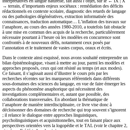
interprétatives en langue naturelle, fait aussi l’objet, sur le
← IX | X
→
terrain, d’importants enjeux sociétaux : remédiation des déficits
rédactionnels en contexte scolaire, diagnostic des retards de langage
ou des pathologies dégénératives, extraction informatisée des
connaissances, traduction automatique… L’inflation des travaux sur
l’anaphore, au cours des années 1980-2010, a toutefois fait obstacle
à une mise en commun des acquis de la recherche, particulièrement
nécessaire pourtant à l’heure où les modèles en concurrence sont
confrontés à de nouveaux défis, notamment ceux posés par
l’annotation et le traitement de vastes corpus, oraux et écrits.
Dans le contexte ainsi esquissé, nous avons souhaité entreprendre un
bilan épistémologique, visant à mettre au jour, parmi les modèles et
approches proposés, ceux qui ont résisté au temps (et aux modes).
Ce faisant, il s’agissait aussi d’illustrer le cours pris par les
recherches récentes sur les marqueurs référentiels dans différents
sous-domaines des sciences du langage, en vue de faire émerger les
aspects du phénomène anaphorique qui nécessitent des
investigations complémentaires et, autant que possible, des
collaborations transversales. En abordant la thématique de
l’anaphore de manière interdisciplinaire, ce livre vise donc à
décloisonner des domaines de recherche qui trop souvent s’ignorent
; il relance le dialogue entre approches linguistiques,
psycholinguistiques et acquisitionnelles, tout en faisant place aux
perspectives orientées vers la logopédie et le TAL (voir le chapitre 2,