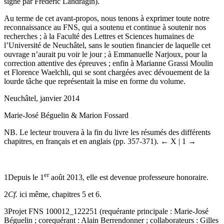
signé par Frédéric Landragin).
Au terme de cet avant-propos, nous tenons à exprimer toute notre
reconnaissance au FNS, qui a soutenu et continue à soutenir nos
recherches ; à la Faculté des Lettres et Sciences humaines de
l’Université de Neuchâtel, sans le soutien financier de laquelle cet
ouvrage n’aurait pu voir le jour ; à Emmanuelle Narjoux, pour la
correction attentive des épreuves ; enfin à Marianne Grassi Moulin
et Florence Waelchli, qui se sont chargées avec dévouement de la
lourde tâche que représentait la mise en forme du volume.
Neuchâtel, janvier 2014
Marie-José Béguelin & Marion Fossard
NB. Le lecteur trouvera à la fin du livre les résumés des différents
chapitres, en français et en anglais (pp. 357-371).
← X | 1 →
er
1
Depuis le 1
août 2013, elle est devenue professeure honoraire.
2
Cf.
ici même, chapitres 5 et 6.
3
Projet FNS 100012_122251 (requérante principale : Marie-José
Béguelin ; corequérant : Alain Berrendonner ; collaborateurs : Gilles