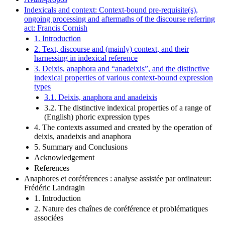
Indexicals and context: Context-bound pre-requisite(s),
ongoing processing and aftermaths of the discourse referring
act: Francis Cornish
1. Introduction
2. Text, discourse and (mainly) context, and their
harnessing in indexical reference
3. Deixis, anaphora and “anadeixis”, and the distinctive
indexical properties of various context-bound expression
types
3.1. Deixis, anaphora and anadeixis
3.2. The distinctive indexical properties of a range of
(English) phoric expression types
4. The contexts assumed and created by the operation of
deixis, anadeixis and anaphora
5. Summary and Conclusions
Acknowledgement
References
Anaphores et coréférences : analyse assistée par ordinateur:
Frédéric Landragin
1. Introduction
2. Nature des chaînes de coréférence et problématiques
associées