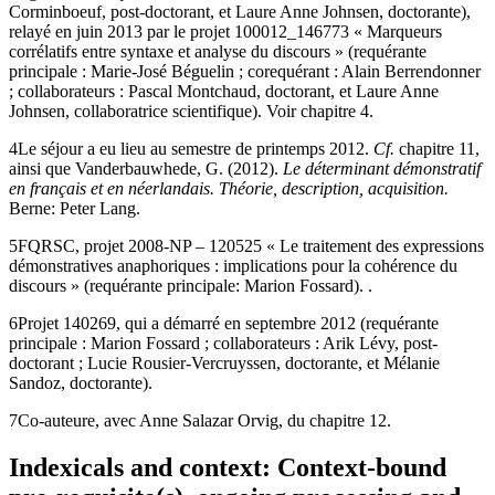
Corminboeuf, post-doctorant, et Laure Anne Johnsen, doctorante),
relayé en juin 2013 par le projet 100012_146773 « Marqueurs
corrélatifs entre syntaxe et analyse du discours » (requérante
principale : Marie-José Béguelin ; corequérant : Alain Berrendonner
; collaborateurs : Pascal Montchaud, doctorant, et Laure Anne
Johnsen, collaboratrice scientifique). Voir chapitre 4.
4
Le séjour a eu lieu au semestre de printemps 2012.
Cf.
chapitre 11,
ainsi que Vanderbauwhede, G. (2012).
Le déterminant démonstratif
en français et en néerlandais. Théorie, description, acquisition.
Berne: Peter Lang.
5
FQRSC, projet 2008-NP – 120525 « Le traitement des expressions
démonstratives anaphoriques : implications pour la cohérence du
discours » (requérante principale: Marion Fossard). .
6
Projet 140269, qui a démarré en septembre 2012 (requérante
principale : Marion Fossard ; collaborateurs : Arik Lévy, post-
doctorant ; Lucie Rousier-Vercruyssen, doctorante, et Mélanie
Sandoz, doctorante).
7
Co-auteure, avec Anne Salazar Orvig, du chapitre 12.
Indexicals and context: Context-bound