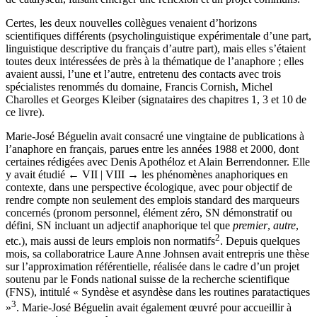
Certes, les deux nouvelles collègues venaient d’horizons
scientifiques différents (psycholinguistique expérimentale d’une part,
linguistique descriptive du français d’autre part), mais elles s’étaient
toutes deux intéressées de près à la thématique de l’anaphore ; elles
avaient aussi, l’une et l’autre, entretenu des contacts avec trois
spécialistes renommés du domaine, Francis Cornish, Michel
Charolles et Georges Kleiber (signataires des chapitres 1, 3 et 10 de
ce livre).
Marie-José Béguelin avait consacré une vingtaine de publications à
l’anaphore en français, parues entre les années 1988 et 2000, dont
certaines rédigées avec Denis Apothéloz et Alain Berrendonner. Elle
y avait étudié
← VII | VIII →
les phénomènes anaphoriques en
contexte, dans une perspective écologique, avec pour objectif de
rendre compte non seulement des emplois standard des marqueurs
concernés (pronom personnel, élément zéro, SN démonstratif ou
défini, SN incluant un adjectif anaphorique tel que
premier
,
autre
,
2
etc.), mais aussi de leurs emplois non normatifs
. Depuis quelques
mois, sa collaboratrice Laure Anne Johnsen avait entrepris une thèse
sur l’approximation référentielle, réalisée dans le cadre d’un projet
soutenu par le Fonds national suisse de la recherche scientifique
(FNS), intitulé « Syndèse et asyndèse dans les routines paratactiques
3
»
. Marie-José Béguelin avait également œuvré pour accueillir à