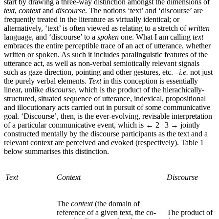
start by drawing a three-way distinction amongst the dimensions of
text
,
context
and
discourse
. The notions ‘text’ and ‘discourse’ are
frequently treated in the literature as virtually identical; or
alternatively, ‘text’ is often viewed as relating to a stretch of
written
language, and ‘discourse’ to a
spoken
one. What I am calling
text
embraces the entire perceptible trace of an act of utterance, whether
written or spoken. As such it includes paralinguistic features of the
utterance act, as well as non-verbal semiotically relevant signals
such as gaze direction, pointing and other gestures, etc. –
i.e.
not just
the purely verbal elements.
Text
in this conception is essentially
linear, unlike
discourse
, which is the product of the hierachically-
structured, situated sequence of utterance, indexical, propositional
and illocutionary acts carried out in pursuit of some communicative
goal. ‘Discourse’, then, is the ever-evolving, revisable interpretation
of a particular communicative event, which is
← 2 | 3 →
jointly
constructed mentally by the discourse participants as the text and a
relevant context are perceived and evoked (respectively). Table 1
below summarises this distinction.
Text
Context
Discourse
The
context
(the domain of
reference of a given text, the co-
The product of