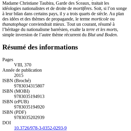
Madame Christiane Taubira, Garde des Sceaux, traitait les
idéologies nationalistes et de droite de
mortifères
. Soit, si l’on songe
à leur bilan dans certains pays, il y a trois quarts de siècle. Au plan
des idées et des thèmes de propagande, le terme
morticole
ou
thanatophage
conviendrait mieux. Tout un courant, résumé à
l’héritage du nationalisme barrésien, exalte la
terre et les morts
,
simple inversion de l’autre thème récurrent du
Blut und Boden
.
Résumé des informations
Pages
VIII, 370
Année de publication
2015
ISBN (Broché)
9783034315807
ISBN (MOBI)
9783035194913
ISBN (ePUB)
9783035194920
ISBN (PDF)
9783035202939
DOI
10.3726/978-3-0352-0293-9