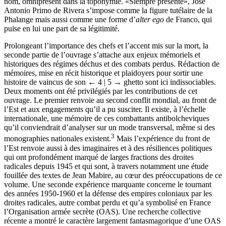
nom, omniprésent dans la toponymie. «Siempre presente», José
Antonio Primo de Rivera s’impose comme la figure tutélaire de la
Phalange mais aussi comme une forme d’
alter ego
de Franco, qui
puise en lui une part de sa légitimité.
Prolongeant l’importance des chefs et l’accent mis sur la mort, la
seconde partie de l’ouvrage s’attache aux enjeux mémoriels et
historiques des régimes déchus et des combats perdus. Rédaction de
mémoires, mise en récit historique et plaidoyers pour sortir une
histoire de vaincus de son
← 4 | 5 →
ghetto sont ici indissociables.
Deux moments ont été privilégiés par les contributions de cet
ouvrage. Le premier renvoie au second conflit mondial, au front de
l’Est et aux engagements qu’il a pu susciter. Il existe, à l’échelle
internationale, une mémoire de ces combattants antibolcheviques
qu’il conviendrait d’analyser sur un mode transversal, même si des
3
monographies nationales existent.
Mais l’expérience du front de
l’Est renvoie aussi à des imaginaires et à des résiliences politiques
qui ont profondément marqué de larges fractions des droites
radicales depuis 1945 et qui sont, à travers notamment une étude
fouillée des textes de Jean Mabire, au cœur des préoccupations de ce
volume. Une seconde expérience marquante concerne le tournant
des années 1950-1960 et la défense des empires coloniaux par les
droites radicales, autre combat perdu et qu’a symbolisé en France
l’Organisation armée secrète (OAS). Une recherche collective
récente a montré le caractère largement fantasmagorique d’une OAS