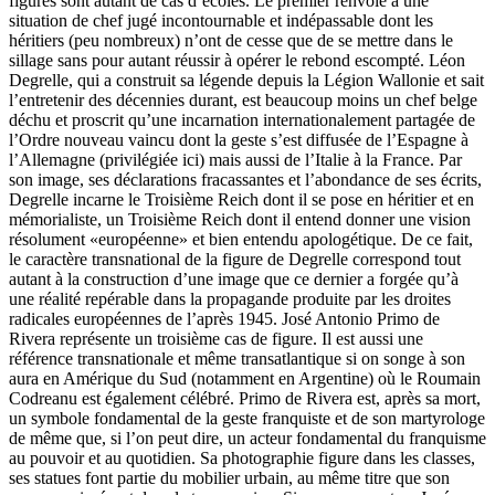
figures sont autant de cas d’écoles. Le premier renvoie à une
situation de chef jugé incontournable et indépassable dont les
héritiers (peu nombreux) n’ont de cesse que de se mettre dans le
sillage sans pour autant réussir à opérer le rebond escompté. Léon
Degrelle, qui a construit sa légende depuis la Légion Wallonie et sait
l’entretenir des décennies durant, est beaucoup moins un chef belge
déchu et proscrit qu’une incarnation internationalement partagée de
l’Ordre nouveau vaincu dont la geste s’est diffusée de l’Espagne à
l’Allemagne (privilégiée ici) mais aussi de l’Italie à la France. Par
son image, ses déclarations fracassantes et l’abondance de ses écrits,
Degrelle incarne le Troisième Reich dont il se pose en héritier et en
mémorialiste, un Troisième Reich dont il entend donner une vision
résolument «européenne» et bien entendu apologétique. De ce fait,
le caractère transnational de la figure de Degrelle correspond tout
autant à la construction d’une image que ce dernier a forgée qu’à
une réalité repérable dans la propagande produite par les droites
radicales européennes de l’après 1945. José Antonio Primo de
Rivera représente un troisième cas de figure. Il est aussi une
référence transnationale et même transatlantique si on songe à son
aura en Amérique du Sud (notamment en Argentine) où le Roumain
Codreanu est également célébré. Primo de Rivera est, après sa mort,
un symbole fondamental de la geste franquiste et de son martyrologe
de même que, si l’on peut dire, un acteur fondamental du franquisme
au pouvoir et au quotidien. Sa photographie figure dans les classes,
ses statues font partie du mobilier urbain, au même titre que son