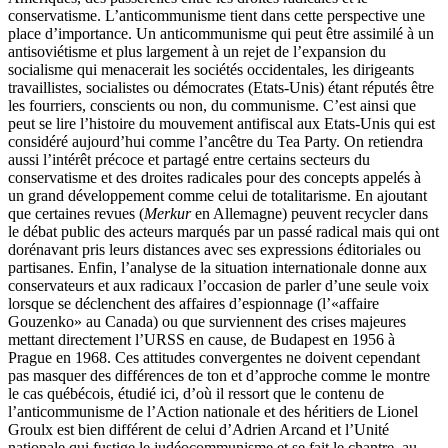
conservatisme. L’anticommunisme tient dans cette perspective une
place d’importance. Un anticommunisme qui peut être assimilé à un
antisoviétisme et plus largement à un rejet de l’expansion du
socialisme qui menacerait les sociétés occidentales, les dirigeants
travaillistes, socialistes ou démocrates (Etats-Unis) étant réputés être
les fourriers, conscients ou non, du communisme. C’est ainsi que
peut se lire l’histoire du mouvement antifiscal aux Etats-Unis qui est
considéré aujourd’hui comme l’ancêtre du Tea Party. On retiendra
aussi l’intérêt précoce et partagé entre certains secteurs du
conservatisme et des droites radicales pour des concepts appelés à
un grand développement comme celui de totalitarisme. En ajoutant
que certaines revues (
Merkur
en Allemagne) peuvent recycler dans
le débat public des acteurs marqués par un passé radical mais qui ont
dorénavant pris leurs distances avec ses expressions éditoriales ou
partisanes. Enfin, l’analyse de la situation internationale donne aux
conservateurs et aux radicaux l’occasion de parler d’une seule voix
lorsque se déclenchent des affaires d’espionnage (l’«affaire
Gouzenko» au Canada) ou que surviennent des crises majeures
mettant directement l’URSS en cause, de Budapest en 1956 à
Prague en 1968. Ces attitudes convergentes ne doivent cependant
pas masquer des différences de ton et d’approche comme le montre
le cas québécois, étudié ici, d’où il ressort que le contenu de
l’anticommunisme de l’Action nationale et des héritiers de Lionel
Groulx est bien différent de celui d’Adrien Arcand et l’Unité
nationale qui fustige le judéocommunisme et se fait le chantre, au