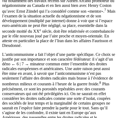
via
notamment des travaux récents sur Adrien Arcand promoteur du
négationnisme au Canada et en lien aussi bien avec Henry Coston
7
qu’avec Ernst Zündel qui l’a considéré comme son «mentor».
Mais
l’examen de la situation actuelle du négationnisme et de son
développement (multiplié par internet) donne à voir que si l’espace
euro-américain ne peut être négligé, sa place, essentielle dans la
e
seconde moitié du XX
siècle, doit être relativisée et contrebalancée
par le rôle nouveau joué par l’aire proche et moyen-orientale. En
atteste en particulier la place de l’Iran dans les affaires Faurisson et
Dieudonné.
L’anticommunisme a fait l’objet d’une partie spécifique. Ce choix se
justifie par son importance et son caractère fédérateur: il s’agit d’un
déno
← 6 | 7 →
minateur commun entre l’ensemble des droites
radicales européennes et américaines. Une autre raison peut aussi
être mise en avant, à savoir que l’anticommunisme n’est pas
seulement l’affaire des droites radicales mais brasse à l’évidence de
8
nombreux milieux et courants à l’heure de la guerre froide.
Plus
précisément, ce sont les porosités repérables avec des courants
conservateurs qui ont été privilégiées ici. On ne saurait en effet
considérer les droites radicales comme une sorte d’isolat, coupées
des sociétés de leur temps et la marginalité de certains groupes ne
saurait en l’espèce faire prendre la partie pour le tout. Sans qu’il
s’agisse de les confondre, il existe tant en Europe qu’aux
Amériques, des passerelles entre les droites radicales et le