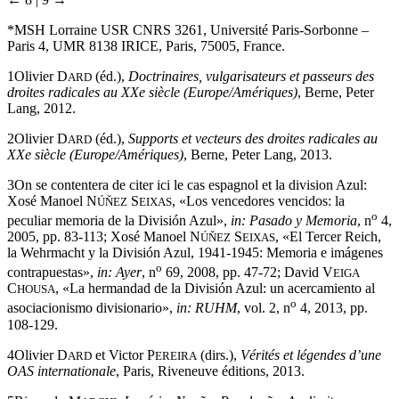
*
MSH Lorraine USR CNRS 3261, Université Paris-Sorbonne –
Paris 4, UMR 8138 IRICE, Paris, 75005, France.
1
Olivier D
(éd.),
Doctrinaires, vulgarisateurs et passeurs des
ARD
droites radicales au XXe siècle (Europe/Amériques)
, Berne, Peter
Lang, 2012.
2
Olivier D
(éd.),
Supports et vecteurs des droites radicales au
ARD
XXe siècle (Europe/Amériques)
, Berne, Peter Lang, 2013.
3
On se contentera de citer ici le cas espagnol et la division Azul:
Xosé Manoel N
S
, «Los vencedores vencidos: la
ÚŇEZ
EIXAS
o
peculiar memoria de la División Azul»,
in: Pasado y Memoria
, n
4,
2005, pp. 83-113; Xosé Manoel N
S
, «El Tercer Reich,
ÚŇEZ
EIXAS
la Wehrmacht y la División Azul, 1941-1945: Memoria e imágenes
o
contrapuestas»,
in: Ayer
, n
69, 2008, pp. 47-72; David V
EIGA
C
, «La hermandad de la División Azul: un acercamiento al
HOUSA
o
asociacionismo divisionario»,
in: RUHM
, vol. 2, n
4, 2013, pp.
108-129.
4
Olivier D
et Victor P
(dirs.),
Vérités et légendes d’une
ARD
EREIRA
OAS internationale
, Paris, Riveneuve éditions, 2013.