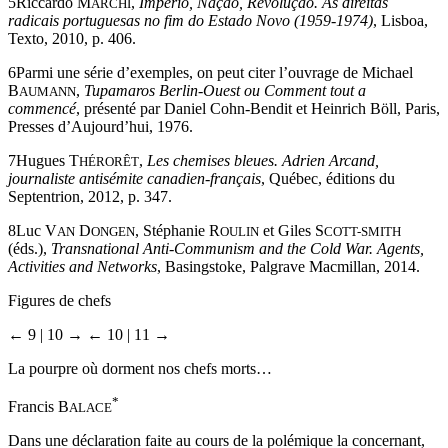
5
Riccardo M
,
Império, Nação, Revolução. As direitas
ARCHI
radicais portuguesas no fim do Estado Novo (1959-1974)
, Lisboa,
Texto, 2010, p. 406.
6
Parmi une série d’exemples, on peut citer l’ouvrage de Michael
B
,
Tupamaros Berlin-Ouest ou Comment tout a
AUMANN
commencé
, présenté par Daniel Cohn-Bendit et Heinrich Böll, Paris,
Presses d’Aujourd’hui, 1976.
7
Hugues T
,
Les chemises bleues. Adrien Arcand,
HÉRORÊT
journaliste antisémite canadien-français
, Québec, éditions du
Septentrion, 2012, p. 347.
8
Luc V
D
, Stéphanie R
et Giles S
AN
ONGEN
OULIN
COTT-SMITH
(éds.),
Transnational Anti-Communism and the Cold War. Agents,
Activities and Networks
, Basingstoke, Palgrave Macmillan, 2014.
Figures de chefs
← 9 | 10 →
← 10 | 11 →
La pourpre où dorment nos chefs morts…
*
Francis B
ALACE
Dans une déclaration faite au cours de la polémique la concernant,