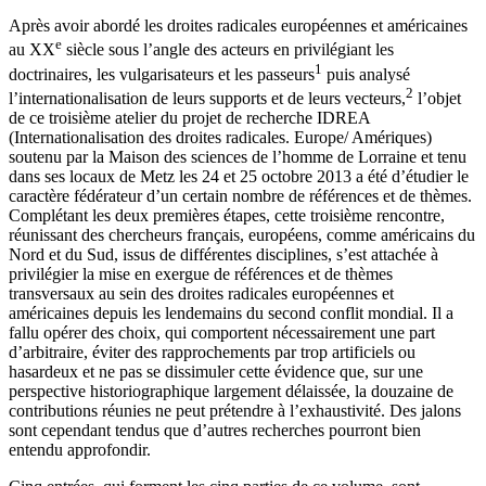
Après avoir abordé les droites radicales européennes et américaines
e
au XX
siècle sous l’angle des acteurs en privilégiant les
1
doctrinaires, les vulgarisateurs et les passeurs
puis analysé
2
l’internationalisation de leurs supports et de leurs vecteurs,
l’objet
de ce troisième atelier du projet de recherche IDREA
(Internationalisation des droites radicales. Europe/ Amériques)
soutenu par la Maison des sciences de l’homme de Lorraine et tenu
dans ses locaux de Metz les 24 et 25 octobre 2013 a été d’étudier le
caractère fédérateur d’un certain nombre de références et de thèmes.
Complétant les deux premières étapes, cette troisième rencontre,
réunissant des chercheurs français, européens, comme américains du
Nord et du Sud, issus de différentes disciplines, s’est attachée à
privilégier la mise en exergue de références et de thèmes
transversaux au sein des droites radicales européennes et
américaines depuis les lendemains du second conflit mondial. Il a
fallu opérer des choix, qui comportent nécessairement une part
d’arbitraire, éviter des rapprochements par trop artificiels ou
hasardeux et ne pas se dissimuler cette évidence que, sur une
perspective historiographique largement délaissée, la douzaine de
contributions réunies ne peut prétendre à l’exhaustivité. Des jalons
sont cependant tendus que d’autres recherches pourront bien
entendu approfondir.