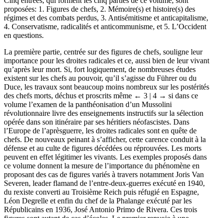
Cinq entrées, qui forment les cinq parties de ce volume, sont
proposées: 1. Figures de chefs, 2. Mémoire(s) et histoire(s) des
régimes et des combats perdus, 3. Antisémitisme et anticapitalisme,
4. Conservatisme, radicalités et anticommunisme, et 5. L’Occident
en questions.
La première partie, centrée sur des figures de chefs, souligne leur
importance pour les droites radicales et ce, aussi bien de leur vivant
qu’après leur mort. Si, fort logiquement, de nombreuses études
existent sur les chefs au pouvoir, qu’il s’agisse du Führer ou du
Duce, les travaux sont beaucoup moins nombreux sur les postérités
des chefs morts, déchus et proscrits même
← 3 | 4 →
si dans ce
volume l’examen de la panthéonisation d’un Mussolini
révolutionnaire livre des enseignements instructifs sur la sélection
opérée dans son itinéraire par ses héritiers néofascistes. Dans
l’Europe de l’aprèsguerre, les droites radicales sont en quête de
chefs. De nouveaux peinant à s’afficher, cette carence conduit à la
défense et au culte de figures décédées ou réprouvées. Les morts
peuvent en effet légitimer les vivants. Les exemples proposés dans
ce volume donnent la mesure de l’importance du phénomène en
proposant des cas de figures variés à travers notamment Joris Van
Severen, leader flamand de l’entre-deux-guerres exécuté en 1940,
du rexiste converti au Troisième Reich puis réfugié en Espagne,
Léon Degrelle et enfin du chef de la Phalange exécuté par les
Républicains en 1936, José Antonio Primo de Rivera. Ces trois