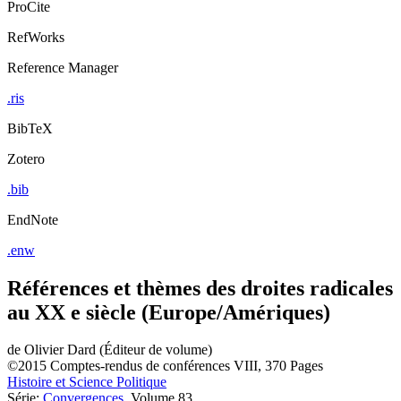
ProCite
RefWorks
Reference Manager
.ris
BibTeX
Zotero
.bib
EndNote
.enw
Références et thèmes des droites radicales
au XX e siècle (Europe/Amériques)
de
Olivier Dard (Éditeur de volume)
©2015
Comptes-rendus de conférences
VIII, 370 Pages
Histoire et Science Politique
Série:
Convergences
, Volume 83