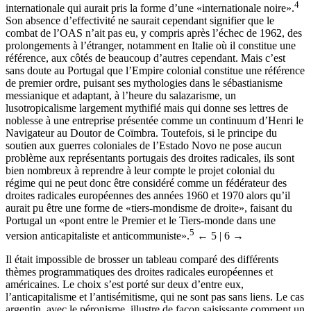
4
internationale qui aurait pris la forme d’une «internationale noire».
Son absence d’effectivité ne saurait cependant signifier que le
combat de l’OAS n’ait pas eu, y compris après l’échec de 1962, des
prolongements à l’étranger, notamment en Italie où il constitue une
référence, aux côtés de beaucoup d’autres cependant. Mais c’est
sans doute au Portugal que l’Empire colonial constitue une référence
de premier ordre, puisant ses mythologies dans le sébastianisme
messianique et adaptant, à l’heure du salazarisme, un
lusotropicalisme largement mythifié mais qui donne ses lettres de
noblesse à une entreprise présentée comme un continuum d’Henri le
Navigateur au Doutor de Coïmbra. Toutefois, si le principe du
soutien aux guerres coloniales de l’Estado Novo ne pose aucun
problème aux représentants portugais des droites radicales, ils sont
bien nombreux à reprendre à leur compte le projet colonial du
régime qui ne peut donc être considéré comme un fédérateur des
droites radicales européennes des années 1960 et 1970 alors qu’il
aurait pu être une forme de «tiers-mondisme de droite», faisant du
Portugal un «pont entre le Premier et le Tiers-monde dans une
5
version anticapitaliste et anticommuniste».
← 5 | 6 →
Il était impossible de brosser un tableau comparé des différents
thèmes programmatiques des droites radicales européennes et
américaines. Le choix s’est porté sur deux d’entre eux,
l’anticapitalisme et l’antisémitisme, qui ne sont pas sans liens. Le cas
argentin, avec le péronisme, illustre de façon saisissante comment un