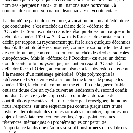
nom des «peuples blancs», d’un «nationalisme horizontal», à
comprendre comme «un nationalisme racial» et «continental».
La cinquième partie de ce volume, à vocation tout autant fédératrice
que conclusive, s’est attachée au thème de la «défense de
l’Occident». Son inscription dans le débat public est un marqueur du
début des années 1920
← 7 | 8 →
mais force est de constater son
déclin par rapport au rayonnement qui fut le sien quelques décennies
plus tôt. Il doit plutôt être considéré, comme le souligne le titre d’une
des contributions, comme la «dernière tranchée des droites radicales
européennes». Mais la «défense de l’Occident» est aussi un thème
dont le contenu fut polysémique, mettant en regard l’Occident à
défendre face à l’Orient, au communisme, à la subversion ou encore
à la menace d’un métissage généralisé. Objet polymorphe la
«défense de l’Occident» est aussi un thème bien daté puisque les
années 1980, la chute du communisme et la fin de la guerre froide
ont sans doute clos un cycle ouvert au lendemain du second conflit
mondial. C’est ce cycle-là qui est au cœur de la douzaine de
contributions présentées ici. Leur lecture peut renseigner, du moins
nous l’espérons, sur une séquence peu connue jusqu’alors d’une
histoire internationale des droites radicales et montrer, rapportés aux
enjeux immédiatement contemporains, à quel point certaines
références, thématiques ou problématiques ont perdu de
l’importance tandis que d’autres se sont transformées et revitalisées.
← 8 | 9 →