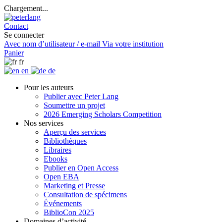
Chargement...
Contact
Se connecter
Avec nom d’utilisateur / e-mail
Via votre institution
Panier
fr
en
de
Pour les auteurs
Publier avec Peter Lang
Soumettre un projet
2026 Emerging Scholars Competition
Nos services
Aperçu des services
Bibliothèques
Libraires
Ebooks
Publier en Open Access
Open EBA
Marketing et Presse
Consultation de spécimens
Événements
BiblioCon 2025
Domaines d’activité