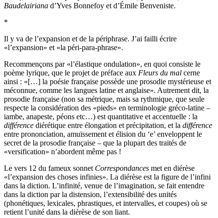
Baudelairiana
d’Yves Bonnefoy et d’Émile Benveniste.
*
Il y va de l’expansion et de la périphrase. J’ai failli écrire
«l’expansion» et «la péri-para-phrase».
Recommençons par «l’élastique ondulation», en quoi consiste le
poème lyrique, que le projet de préface aux
Fleurs du mal
cerne
ainsi : «[…] la poésie française possède une prosodie mystérieuse et
méconnue, comme les langues latine et anglaise». Autrement dit, la
prosodie française (non sa métrique, mais sa rythmique, que seule
respecte la considération des «pieds» en terminologie gréco-latine –
iambe, anapeste, péons etc…) est quantitative et accentuelle : la
différence
diérétique entre élongation et précipitation, et la
différence
entre prononciation, amuïssement et élision du ‘e’ enveloppent le
secret de la prosodie française – que la plupart des traités de
«versification» n’abordent même pas !
Le vers 12 du fameux sonnet
Correspondances
met en diérèse
«l’expansion des choses infinies». La diérèse est la figure de l’infini
dans la diction. L’infinité, venue de l’imagination, se fait entendre
dans la diction par la distension, l’extensibilité des unités
(phonétiques, lexicales, phrastiques, et intervalles, et coupes) où se
retient l’unité dans la diérèse de son liant.