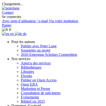
Chargement...
Contact
Se connecter
Avec nom d’utilisateur / e-mail
Via votre institution
Panier
fr
en
de
Pour les auteurs
Publier avec Peter Lang
Soumettre un projet
2026 Emerging Scholars Competition
Nos services
Aperçu des services
Bibliothèques
Libraires
Ebooks
Publier en Open Access
Open EBA
Marketing et Presse
Consultation de spécimens
Événements
BiblioCon 2025
Domaines d’activité