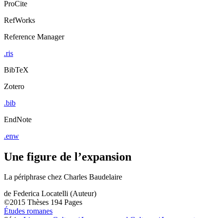
ProCite
RefWorks
Reference Manager
.ris
BibTeX
Zotero
.bib
EndNote
.enw
Une figure de l’expansion
La périphrase chez Charles Baudelaire
de
Federica Locatelli (Auteur)
©2015
Thèses
194 Pages
Études romanes