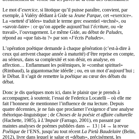
Le mot d’
exercice
, si litotique qu’il puisse paraître, convient, par
exemple, à Valéry dédiant à Gide sa
Jeune Parque
, cet «exercice».
La «netteté d’idées» traduit le terme grec essentiel «technè», ou
«savoir-faire» : ce qu’on appelle aujourd’hui l’
écriture
, ou «le
travail», l’ouvragement. Le même Gide, au début de
Paludes
,
répond au «que fais-tu ?» par son «J’écris
Paludes
».
L’opération poétique demande à chaque génération (c’est-à-dire à
ceux qui arrivent chaque année à maturité) d’être reprise en compte,
au sérieux, dans sa complexité et son désir, en analyse, en
affection… Enflammant les polémiques, le «combat spirituel»
(Rimbaud), la gigantomachie idéelle ; ou, en un mot d’aujourd’hui ;
le Débat. Il s’agit de remettre la
poétique
au cœur des débats du
débat.
Donc je dis quelques mots ici, dans le plaisir que je prends à
accompagner, à soutenir, l’essai de Federica Locatelli – où elle me
fait l’honneur de mentionner l’influence de ma lecture. Depuis
quatre décennies, je ne fais que proclamer l’exigence d’une analyse
rhétorique-linguistique ; de
Choses de la poésie et affaire culturelle
(Hachette, 1985), à
L’Impair
(Farrago, 2001), en passant par
maintes analyses de poèmes publiées dans
← 13 | 14 →
la revue
Poétique
de l’ENS, jusqu’au tout récent
La Pietà Baudelaire
(Belin,
2012), livre dans lequel je salue et «débats», précisément, les