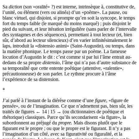
Sa
diction
(son «oralité» ?) est interne, intrinsèque à, constitutive de,
l’unité, ou élément (vers ou alinéa) d’un «poème». La pause, ou
blanc virtuel, qui disjoint, si prompte qu’en soit la syncope, le temps
fort du temps faible (le marqué du moins marqué) ; puis disjoint le
pied du suivant, et leur itération irrégulière (sans parler de l’intervalle
des syntagmes et des séquences), permettant à tout lecteur (et, bien
sûr, d’abord au lecteur silencieux) d’en varier infinitésimalement le
laps, introduit la «distensio animi» (Saint-Augustin), ou temps, dans
la matière phonique. Le temps passe par un poème. La fameuse
locution d’Augustin le dit : c’est comme si par lui l’âme entrait au-
dedans de sa propre
distensio
, l’âme qui n’a pas d’autre substance de
sa temporalité que cette entente poétique (attentive, «ralentie»,
précautionneuse) de son parler. Le rythme procure à l’âme
l’expérience de sa distension.
*
J’ai parlé à l’instant de la diérèse comme d’une
figure
, «figure de
pensée», ou de l’imagination. Ce que n’admettent pas, bien sûr, les
traités de figures
← 14 | 15 →
(ou dictionnaires de poétique et
rhétorique) classiques. Parce qu’ils secondarisent «la figure», la
subordonnent au préjugé du
propre.
Mais disons plutôt que le
figurant est le propre ; ou que le propre est le figurant. Il n’y a pas
l’imagination d’un côté, avec sa figurativité ou figuralité, et la