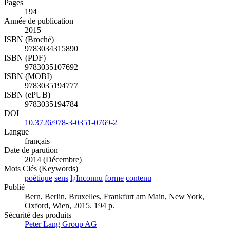
Pages
194
Année de publication
2015
ISBN (Broché)
9783034315890
ISBN (PDF)
9783035107692
ISBN (MOBI)
9783035194777
ISBN (ePUB)
9783035194784
DOI
10.3726/978-3-0351-0769-2
Langue
français
Date de parution
2014 (Décembre)
Mots Clés (Keywords)
poétique
sens
l¿Inconnu
forme
contenu
Publié
Bern, Berlin, Bruxelles, Frankfurt am Main, New York,
Oxford, Wien, 2015. 194 p.
Sécurité des produits
Peter Lang Group AG