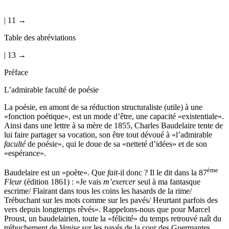
| 11 →
Table des abréviations
| 13 →
Préface
L’admirable faculté de poésie
La poésie, en amont de sa réduction structuraliste (utile) à une
«fonction poétique», est un mode d’être, une capacité «existentiale».
Ainsi dans une lettre à sa mère de 1855, Charles Baudelaire tente de
lui faire partager sa vocation, son être tout dévoué à «l’admirable
faculté
de poésie», qui le doue de sa «netteté d’idées» et de son
«espérance».
ème
Baudelaire est un «poète». Que
fait
-il donc ? Il le dit dans la 87
Fleur
(édition 1861) : «Je vais
m’exercer
seul à ma fantasque
escrime/ Flairant dans tous les coins les hasards de la rime/
Trébuchant sur les mots comme sur les pavés/ Heurtant parfois des
vers depuis longtemps rêvés». Rappelons-nous que pour Marcel
Proust, un baudelairien, toute la «félicité» du temps retrouvé naît du
trébuchement de
Venise
sur les pavés de la cour des Guermantes.