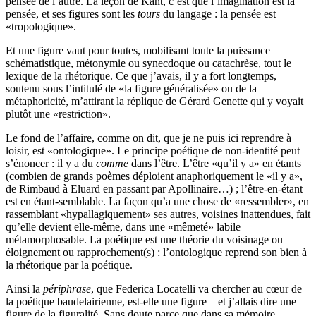
pensée de l’autre. La leçon de Kant, c’est que l’imagination est la
pensée, et ses figures sont les
tours
du langage : la pensée est
«tropologique».
Et une figure vaut pour toutes, mobilisant toute la puissance
schématistique, métonymie ou synecdoque ou catachrèse, tout le
lexique de la rhétorique. Ce que j’avais, il y a fort longtemps,
soutenu sous l’intitulé de «la figure généralisée» ou de la
métaphoricité, m’attirant la réplique de Gérard Genette qui y voyait
plutôt une «restriction».
Le fond de l’affaire, comme on dit, que je ne puis ici reprendre à
loisir, est «ontologique». Le principe poétique de non-identité peut
s’énoncer : il y a du
comme
dans l’être. L’être «qu’il y a» en étants
(combien de grands poèmes déploient anaphoriquement le «il y a»,
de Rimbaud à Eluard en passant par Apollinaire…) ; l’être-en-étant
est en étant-semblable. La façon qu’a une chose de «ressembler», en
rassemblant «hypallagiquement» ses autres, voisines inattendues, fait
qu’elle devient elle-même, dans une «mêmeté» labile
métamorphosable. La poétique est une théorie du voisinage ou
éloignement ou rapprochement(s) : l’ontologique reprend son bien à
la rhétorique par la poétique.
Ainsi la
périphrase
, que Federica Locatelli va chercher au cœur de
la poétique baudelairienne, est-elle une figure – et j’allais dire une
figure de la figuralité. Sans doute parce que dans sa mémoire