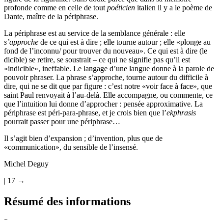
profonde comme en celle de tout
poéticien
italien il y a le poème de
Dante, maître de la périphrase.
La périphrase est au service de la semblance générale : elle
s’approche
de ce qui est à dire ; elle tourne autour ; elle «plonge au
fond de l’inconnu/ pour trouver du nouveau». Ce qui est à dire (le
dicible) se retire, se soustrait – ce qui ne signifie pas qu’il est
«indicible», ineffable. Le langage d’une langue donne à la parole de
pouvoir phraser. La phrase s’approche, tourne autour du difficile à
dire, qui ne se dit que par figure : c’est notre «voir face à face», que
saint Paul renvoyait à l’au-delà. Elle accompagne, ou commente, ce
que l’intuition lui donne d’approcher : pensée approximative. La
périphrase est péri-para-phrase, et je crois bien que l’
ekphrasis
pourrait passer pour une périphrase…
Il s’agit bien d’expansion ; d’invention, plus que de
«communication», du sensible de l’insensé.
Michel Deguy
| 17 →
Résumé des informations