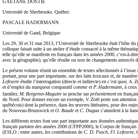
G
AÉTANE
D
OSTIE
Université de Sherbrooke, Québec
P
ASCALE
H
ADERMANN
Université de Gand, Belgique
Les 29, 30 et 31 mai 2013, l’Université de Sherbrooke était l’hôte du
colloque faisait suite à un atelier d’étude consacré à la même thématiqu
telle qu’elle se manifeste en français dans les années 2000, c’est-à-dire
avec la géographie), qu’elle résulte ou non de changements amorcés d
Le présent volume réunit un ensemble de textes sélectionnés à l’issue 
portant, pour une part importante, sur des faits lexicaux et, de mani
Lefeuvre
étudie l’interrogation (directe et indirecte) en
c’est quoi
,
A. Z
et d’emploi du marqueur comparatif
comme
et
P. Hadermann
, à ceu
familier,
M. Bergeron-Maguire
se penche sur
présentement
en françai
du Nord. Pour donner encore un exemple,
V. Zotti
porte son attention
québécois) dont la présence, dans les œuvres littéraires, pose des enje
du Nouveau-Brunswick et
O. Baude
et
C. Dugua
s’attardent à la liai
Les différents textes font une part importante aux données authentique
français parisien des années 2000 (CFPP2000), le Corpus de français
(ESLO ; entre autres, les contributions de
C. D. Pusch
,
Fl. Lefeuvre
,