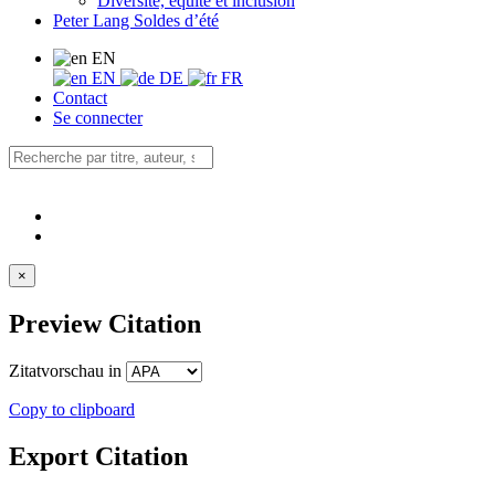
Diversité, équité et inclusion
Peter Lang Soldes d’été
EN
EN
DE
FR
Contact
Se connecter
×
Preview Citation
Zitatvorschau in
Copy to clipboard
Export Citation