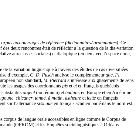
 corpus aux ouvrages de référence (dictionnaires/ grammaires)
. Ce
 des deux rencontres était de réfléchir à la question de la dia-variation
elative aux classes sociales) et diatopique (en lien avec l’espace donc,
e la variation linguistique à travers des études de cas diversifiées
guise d’exemple,
C. D. Pusch
analyse le complémenteur
que
,
Fl.
européen non standard,
M. Pierrard
s’intéresse aux glissements de sens
ute les usages des coordonnants
pis
et
et
en français québécois
 substantifs
argent
(au féminin) et
batture
, en Europe et en Amérique
ugoune
,
chicaner
,
tanné
,
à matin
,
astheure
et
icitte
en français
ent sur l’alternance
si/si que
en français acadien parlé dans le nord-est
 des corpus de langue orale accessibles en ligne comme le Corpus de
Romande (OFROM) et les Enquêtes sociolinguistiques à Orléans