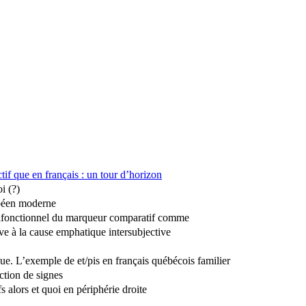
if que en français : un tour d’horizon
i (?)
opéen moderne
lurifonctionnel du marqueur comparatif comme
ive à la cause emphatique intersubjective
que. L’exemple de et/pis en français québécois familier
uction de signes
 alors et quoi en périphérie droite