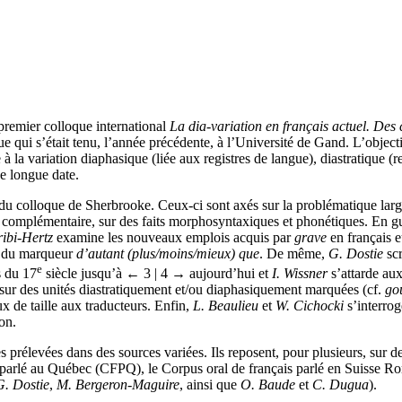
 premier colloque international
La dia-variation en français actuel. Des
e qui s’était tenu, l’année précédente, à l’Université de Gand. L’objectif
 à la variation diaphasique (liée aux registres de langue), diastratique (r
e longue date.
du colloque de Sherbrooke. Ceux-ci sont axés sur la problématique large d
ère complémentaire, sur des faits morphosyntaxiques et phonétiques. En 
ribi-Hertz
examine les nouveaux emplois acquis par
grave
en français 
x du marqueur
d’autant (plus/moins/mieux) que
. De même,
G. Dostie
scr
e
s du 17
siècle jusqu’à
← 3 | 4 →
aujourd’hui et
I. Wissner
s’attarde aux
 sur des unités diastratiquement et/ou diaphasiquement marquées (cf.
go
ux de taille aux traducteurs. Enfin,
L. Beaulieu
et
W. Cichocki
s’interrog
son.
s prélevées dans des sources variées. Ils reposent, pour plusieurs, sur
 parlé au Québec (CFPQ), le Corpus oral de français parlé en Suisse 
G. Dostie
,
M. Bergeron-Maguire
, ainsi que
O. Baude
et
C. Dugua
).