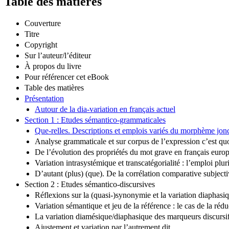
Table des matières
Couverture
Titre
Copyright
Sur l’auteur/l’éditeur
À propos du livre
Pour référencer cet eBook
Table des matières
Présentation
Autour de la dia-variation en français actuel
Section 1 : Etudes sémantico-grammaticales
Que-relles. Descriptions et emplois variés du morphème jonct
Analyse grammaticale et sur corpus de l’expression c’est quo
De l’évolution des propriétés du mot grave en français eur
Variation intrasystémique et transcatégorialité : l’emploi p
D’autant (plus) (que). De la corrélation comparative subject
Section 2 : Etudes sémantico-discursives
Réflexions sur la (quasi-)synonymie et la variation diaphasi
Variation sémantique et jeu de la référence : le cas de la réd
La variation diamésique/diaphasique des marqueurs discursifs
Ajustement et variation par l’autrement dit