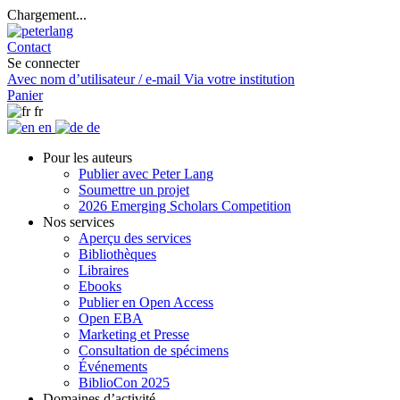
Chargement...
Contact
Se connecter
Avec nom d’utilisateur / e-mail
Via votre institution
Panier
fr
en
de
Pour les auteurs
Publier avec Peter Lang
Soumettre un projet
2026 Emerging Scholars Competition
Nos services
Aperçu des services
Bibliothèques
Libraires
Ebooks
Publier en Open Access
Open EBA
Marketing et Presse
Consultation de spécimens
Événements
BiblioCon 2025
Domaines d’activité