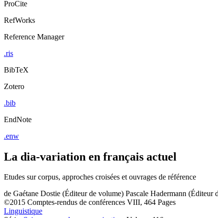
ProCite
RefWorks
Reference Manager
.ris
BibTeX
Zotero
.bib
EndNote
.enw
La dia-variation en français actuel
Etudes sur corpus, approches croisées et ouvrages de référence
de
Gaétane Dostie (Éditeur de volume)
Pascale Hadermann (Éditeur 
©2015
Comptes-rendus de conférences
VIII, 464 Pages
Linguistique