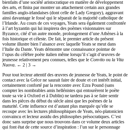
Quattrocento et les nobles mécènes de Florence, Yeats prônera les
bienfaits d’une société aristocratique en matière de développement
des arts, et finira par montrer un attachement certain aux grandes
familles anglo-irlandaises (dont celle de Lady Gregory), aggravant
ainsi davantage le fossé qui le séparait de la majorité catholique de
l’Irlande. Au cours de ces voyages, Yeats sera également confrontée
à l’art byzantin qui lui inspirera des poèmes visionnaires sur
Byzance, cité d’un autre monde, prolongement d’une Athènes à la
fois historique et céleste. De fait, le premier article du présent
volume illustre bien l’aisance avec laquelle Yeats se meut dans
l’Italie du Dante. Yeats démontre une connaissance pointue de
l’opus du célèbre poète italien même lorsqu’il s’agit d’œuvres de
jeunesse relativement peu connues, telles que le
Convito
ou
la Vita
Nuova
.
← 2 | 3 →
Pour tout lecteur attentif des œuvres de jeunesse de Yeats, le point de
contact avec la Grèce ne saurait faire de doute et cet intérêt initial,
certainement conforté par la rencontre avec Ezra Pound (sans
compter les nombrables amis hellénistes qui entourèrent le poète
toute sa vie à Oxford et à Dublin) ne tardera pas à se faire sentir
dans les pièces du début du siècle ainsi que les poèmes de la
maturité. Cette influence est d’autant plus marquée qu’elle se
recoupe avec les lectures philosophiques de Yeats, néo-platonicien
convaincu et lecteur assidu des philosophes présocratiques. C’est
donc sans surprise que nous trouvons dans ce volume deux articles