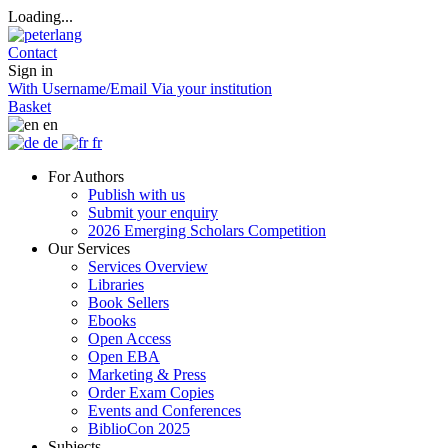
Loading...
Contact
Sign in
With Username/Email
Via your institution
Basket
en
de
fr
For Authors
Publish with us
Submit your enquiry
2026 Emerging Scholars Competition
Our Services
Services Overview
Libraries
Book Sellers
Ebooks
Open Access
Open EBA
Marketing & Press
Order Exam Copies
Events and Conferences
BiblioCon 2025
Subjects