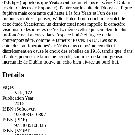
qui font état de cette source d’inspiration : l’un sur le personnage
d’Œdipe (rappelons que Yeats avait traduit et mis en scène à Dublin
les deux pièces de Sophocle), l’autre sur le culte de Dionysos, figure
fugitive mais constante qui hante à la fois Yeats et l’un de ses
premiers maîtres à penser, Walter Pater. Pour conclure le volet de
cette étude Yeatsienne, un dernier essai nous rappelle le caractère
visionnaire des œuvres de Yeats, même celles qui semblent le plus
profondément ancrées dans l’espace limité et fugace de la
contemporanéité, comme le fameux ‘Easter, 1916’. Les sous-
entendus ‘anti-héroïques’ de Yeats dans ce poème remettent
discrètement en cause le choix des rebelles de 1916, tandis que, dans
d’autres poèmes de la même période, son rejet de la bourgeoisie
mercantile de Dublin trouve un écho bien vivace aujourd’hui.
Details
Pages
VIII, 172
Publication Year
2016
ISBN (Softcover)
9783034316897
ISBN (PDF)
9783035108835