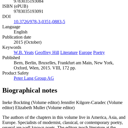
ISBN (MOBI)
9783035193084
ISBN (ePUB)
9783035193091
DOI
10.3726/978-3-0351-0883-5
Language
English
Publication date
2015 (October)
Keywords
W.B. Yeats
Geoffrey Hill
Literature
Europe
Poetry
Published
Bern, Berlin, Bruxelles, Frankfurt am Main, New York,
Oxford, Wien, 2015. VIII, 172 pp.
Product Safety
Peter Lang Group AG
Biographical notes
Ineke Bockting (Volume editor)
Jennifer Kilgore-Caradec (Volume
editor)
Elizabeth Muller (Volume editor)
The authors of the chapters in this volume live in America, Asia, and
Europe. Specialists of modernist, classical, or contemporary poetry,