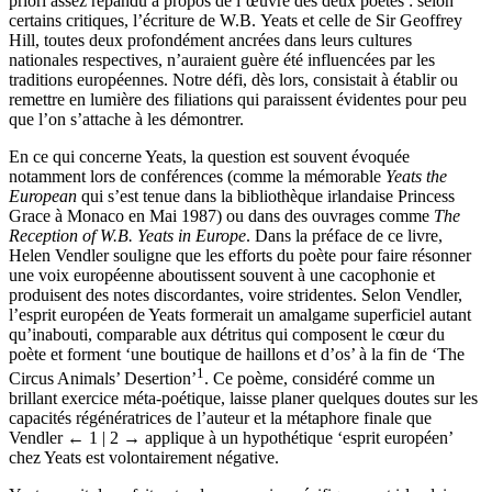
cette date. La conférence avait pour but de remettre en question un a
priori assez répandu à propos de l’œuvre des deux poètes : selon
certains critiques, l’écriture de W.B. Yeats et celle de Sir Geoffrey
Hill, toutes deux profondément ancrées dans leurs cultures
nationales respectives, n’auraient guère été influencées par les
traditions européennes. Notre défi, dès lors, consistait à établir ou
remettre en lumière des filiations qui paraissent évidentes pour peu
que l’on s’attache à les démontrer.
En ce qui concerne Yeats, la question est souvent évoquée
notamment lors de conférences (comme la mémorable
Yeats the
European
qui s’est tenue dans la bibliothèque irlandaise Princess
Grace à Monaco en Mai 1987) ou dans des ouvrages comme
The
Reception of W.B. Yeats in Europe
. Dans la préface de ce livre,
Helen Vendler souligne que les efforts du poète pour faire résonner
une voix européenne aboutissent souvent à une cacophonie et
produisent des notes discordantes, voire stridentes. Selon Vendler,
l’esprit européen de Yeats formerait un amalgame superficiel autant
qu’inabouti, comparable aux détritus qui composent le cœur du
poète et forment ‘une boutique de haillons et d’os’ à la fin de ‘The
1
Circus Animals’ Desertion’
. Ce poème, considéré comme un
brillant exercice méta-poétique, laisse planer quelques doutes sur les
capacités régénératrices de l’auteur et la métaphore finale que
Vendler
← 1 | 2 →
applique à un hypothétique ‘esprit européen’
chez Yeats est volontairement négative.