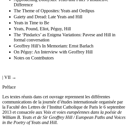
Approaching Dionysus: Yeats and Pater’s Instinctive
Difference
The Theme of Opposites: Yeats and Oedipus
Gaiety and Dread: Late Yeats and Hill
Yeats in Time to Be
Yeats, Pound, Eliot, Péguy, Hill
The ‘Pindarics’ as Enigma Variations: Pavese and Hill in
formal conversation
Geoffrey Hill’s In Memoriam: Ernst Barlach
On Péguy: An Interview with Geoffrey Hill
Notes on Contributors
| VII →
Préface
Les textes réunis dans cet ouvrage reprennent les différentes
communications de la journée d’études internationale organisée par
la Faculté des Lettres de l’Institut Catholique de Paris le 6 septembre
2013 et consacrée aux
Voix et voies européennes dans la poésie de
William B. Yeats et de Sir Geoffrey Hill / European Paths and Voices
in the Poetry of Yeats and Hill
.