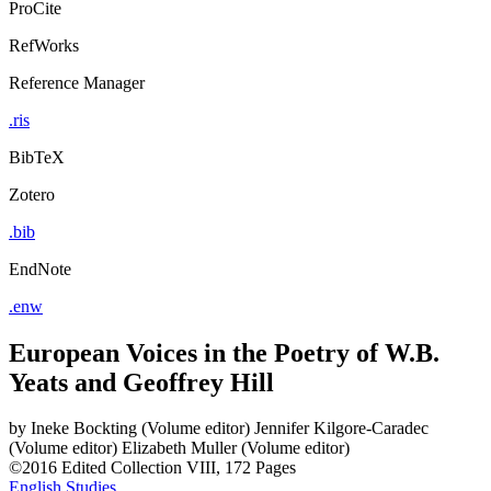
ProCite
RefWorks
Reference Manager
.ris
BibTeX
Zotero
.bib
EndNote
.enw
European Voices in the Poetry of W.B.
Yeats and Geoffrey Hill
by
Ineke Bockting (Volume editor)
Jennifer Kilgore-Caradec
(Volume editor)
Elizabeth Muller (Volume editor)
©2016
Edited Collection
VIII, 172 Pages