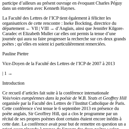
reconnaissant et mesure l’honneur qui lui a été fait. Sir Geoffrey Hill
participe d’ailleurs au présent ouvrage en évoquant Charles Péguy
dans un entretien avec Kenneth Haynes.
La Faculté des Lettres de l’ICP tient également à féliciter les
organisatrices de cette rencontre : Ineke Bockting, directrice du
département
← VII | VIII →
d’Anglais, ainsi que Jennifer Kilgore-
Caradec et Elizabeth Muller car elles ont permis la tenue d’une
journée qui aura su faire progresser la recherche sur ces deux grands
poètes ; qu’elles en soient ici particulièrement remerciées.
Pauline Piettre
Vice-Doyen de la Faculté des Lettres de l’ICP de 2007 à 2013
| 1 →
Introduction
Ce recueil d’articles fait suite à la conférence internationale
Voix/voies européennes dans la poésie de W.B. Yeats et Geoffrey Hill
organisée par la Faculté des Lettres de l’Institut Catholique de Paris.
Cette conférence s’est tenue le 6 septembre 2013 en présence du
poète anglais, Sir Geoffrey Hill, qui a clos le programme par un
récital de ses propres poèmes dont certains étaient encore inédits à