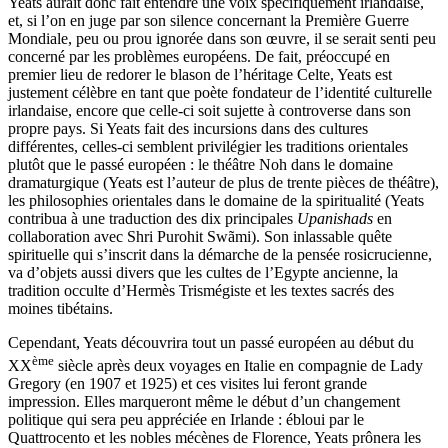
Yeats aurait donc fait entendre une voix spécifiquement irlandaise,
et, si l’on en juge par son silence concernant la Première Guerre
Mondiale, peu ou prou ignorée dans son œuvre, il se serait senti peu
concerné par les problèmes européens. De fait, préoccupé en
premier lieu de redorer le blason de l’héritage Celte, Yeats est
justement célèbre en tant que poète fondateur de l’identité culturelle
irlandaise, encore que celle-ci soit sujette à controverse dans son
propre pays. Si Yeats fait des incursions dans des cultures
différentes, celles-ci semblent privilégier les traditions orientales
plutôt que le passé européen : le théâtre Noh dans le domaine
dramaturgique (Yeats est l’auteur de plus de trente pièces de théâtre),
les philosophies orientales dans le domaine de la spiritualité (Yeats
contribua à une traduction des dix principales
Upanishads
en
collaboration avec Shri Purohit Swãmi). Son inlassable quête
spirituelle qui s’inscrit dans la démarche de la pensée rosicrucienne,
va d’objets aussi divers que les cultes de l’Egypte ancienne, la
tradition occulte d’Hermès Trismégiste et les textes sacrés des
moines tibétains.
Cependant, Yeats découvrira tout un passé européen au début du
ème
XX
siècle après deux voyages en Italie en compagnie de Lady
Gregory (en 1907 et 1925) et ces visites lui feront grande
impression. Elles marqueront même le début d’un changement
politique qui sera peu appréciée en Irlande : ébloui par le