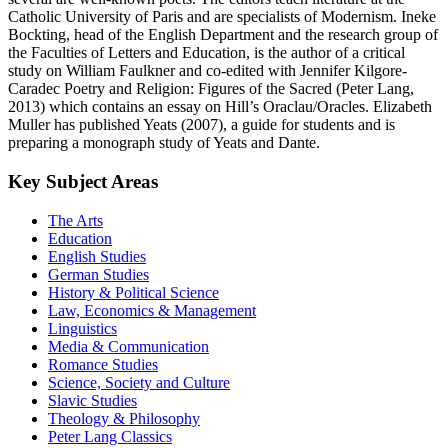
several are well-known poets. The editors teach literature at the
Catholic University of Paris and are specialists of Modernism. Ineke
Bockting, head of the English Department and the research group of
the Faculties of Letters and Education, is the author of a critical
study on William Faulkner and co-edited with Jennifer Kilgore-
Caradec Poetry and Religion: Figures of the Sacred (Peter Lang,
2013) which contains an essay on Hill’s Oraclau/Oracles. Elizabeth
Muller has published Yeats (2007), a guide for students and is
preparing a monograph study of Yeats and Dante.
Key Subject Areas
The Arts
Education
English Studies
German Studies
History & Political Science
Law, Economics & Management
Linguistics
Media & Communication
Romance Studies
Science, Society and Culture
Slavic Studies
Theology & Philosophy