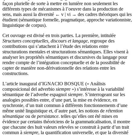
façon plurielle de sorte à mettre en lumière non seulement les
différents types de mécanismes à l’oeuvre dans la production de
sens, mais aussi la diversité
← v | vi →
des cadres théoriques qui les
étudient (sémantique formelle, pragmatique, approche variationniste,
linguistique de corpus).
Cet ouvrage est divisé en trois parties. La première, intitulée
Structures conceptuelles, discours et langage
, regroupe des
contributions qui s’attachent à l’étude des relations entre
structurations mentales et structurations sémantiques. Elles visent à
analyser les propriétés sémantiques et discursives du langage pour
rendre compte de l’intégration conceptuelle et de la possibilité de
capter de manière non-dérivationnelle des relations entre les
constructions.
L’article inaugural d’I
GNACIO
B
OSQUE
(« Análisis
composicional del adverbio
siempre
») s’intéresse à la variabilité
sémantique de l’adverbe espagnol
siempre
. S’interrogeant sur les
analogies possibles entre, d’une part, la mise en évidence, en
synchronie, d’un trait commun à différents fonctionnements d’une
même unité linguistique et, d’autre part, les notions de
rétention
sémantique
ou de
persistance
. telles qu’elles ont été mises en
évidence par certains théoriciens de la grammaticalisation, il montre
que chacune des huit valeurs relevées se construit à partir d’un trait
commun à
siempre
, la quantification universelle, et que la diversité