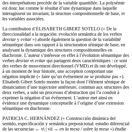
des interprétations procède de la variable quantifiée. La polysémie
est donc lue comme le résultat d’une dynamique dans laquelle
interagissent un invariant, la structure compositionnelle de base, et
les variables associées.
La contribution d’E
LISABETH
G
IBERT
S
OTELO
(« De la
direccionalidad a la negación: evolución semántica de los verbos
desviar
y
evitar
») aborde également la question de la variabilité
sémantique dans son rapport à la structuration sémique de base, en
analysant la dynamique des structures compositionnelles en
diachronie. L’auteur s’intéresse en effet à l’évolution sémantique des
verbes
desviar
et
evitar
qui partagent deux caractéristiques : ce sont
des verbes de mouvement directionnel (VMD) et ils ont développé,
à un moment de leur histoire, une acception comportant une
négation implicite (« faire qu’un événement ne se produise pas »).
Elisabeth Gibert Sotelo montre la façon dont l’élément sémique de
distanciation d’une trajectoire antérieure, commun aux structures des
deux verbes, a subi un processus d’abstraction qui l’a conduit à
exprimer la négation d’un événement. L’auteur met ainsi en
évidence une dynamique conceptuelle à l’origine d’une extension
sémantique en diachronie.
P
ATRICIA
C. H
ERNÁNDEZ
(« Construcción dinámica del
sentido, especificación y semántica preposicional: estudio diferencial
de las secuencias
← vi | vii →
en la mesa
/
sobre la mesa
») étudie