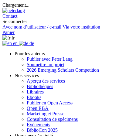
Chargement...
Contact
Se connecter
Avec nom d’utilisateur / e-mail
Via votre institution
Panier
fr
en
de
Pour les auteurs
Publier avec Peter Lang
Soumettre un projet
2026 Emerging Scholars Competition
Nos services
Aperçu des services
Bibliothèques
Libraires
Ebooks
Publier en Open Access
Open EBA
Marketing et Presse
Consultation de spécimens
Événements
BiblioCon 2025
Domaines d’activité