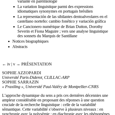
variante en parémiologie
La variation linguistique parmi des expressions
idiomatiques synonymes en portugais brésilien
La representación de las sibilantes dentoalveolares en el
castellano norteño: cambio fonético y variación gráfica
Le Cancionero numérique de Brian Dutton, Dorothy
Severin et Fiona Maguire ; vers une analyse linguistique
des sonnets du Marquis de Santillane
Notices biographiques
Abstracts
← iv | v →
P
RÉSENTATION
S
OPHIE
A
ZZOPARDI
Université Paris-Diderot, CLILLAC-ARP
S
OPHIE
S
ARRAZIN
« Praxiling », Université Paul-Valéry de Montpellier-CNRS
L’approche dynamique du sens a pris ces dernières décennies une
ampleur considérable en proposant des réponses à une question
cruciale de la recherche linguistique : celle de la variabilité
sémantique. Cette variabilité s’observe à plusieurs niveaux : en
synchronie avec la polysémie ; en diachronie avec les phénomènes