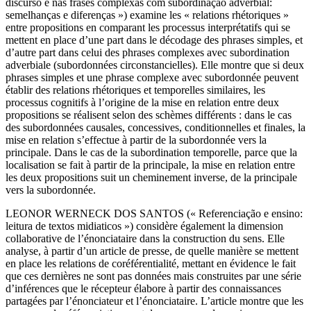
discurso e nas frases complexas com subordinação adverbial:
semelhanças e diferenças ») examine les « relations rhétoriques »
entre propositions en comparant les processus interprétatifs qui se
mettent en place d’une part dans le décodage des phrases simples, et
d’autre part dans celui des phrases complexes avec subordination
adverbiale (subordonnées circonstancielles). Elle montre que si deux
phrases simples et une phrase complexe avec subordonnée peuvent
établir des relations rhétoriques et temporelles similaires, les
processus cognitifs à l’origine de la mise en relation entre deux
propositions se réalisent selon des schèmes différents : dans le cas
des subordonnées causales, concessives, conditionnelles et finales, la
mise en relation s’effectue à partir de la subordonnée vers la
principale. Dans le cas de la subordination temporelle, parce que la
localisation se fait à partir de la principale, la mise en relation entre
les deux propositions suit un cheminement inverse, de la principale
vers la subordonnée.
L
EONOR
W
ERNECK DOS
S
ANTOS
(« Referenciação e ensino:
leitura de textos midiaticos ») considère également la dimension
collaborative de l’énonciataire dans la construction du sens. Elle
analyse, à partir d’un article de presse, de quelle manière se mettent
en place les relations de coréférentialité, mettant en évidence le fait
que ces dernières ne sont pas données mais construites par une série
d’inférences que le récepteur élabore à partir des connaissances
partagées par l’énonciateur et l’énonciataire. L’article montre que les