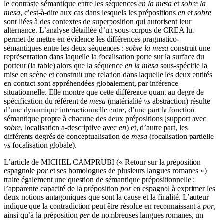
le contraste sémantique entre les séquences
en la mesa
et
sobre la
mesa
, c’est-à-dire aux cas dans lesquels les prépositions
en
et
sobre
sont liées à des contextes de superposition qui autorisent leur
alternance. L’analyse détaillée d’un sous-corpus de CREA lui
permet de mettre en évidence les différences pragmatico-
sémantiques entre les deux séquences :
sobre la mesa
construit une
représentation dans laquelle la focalisation porte sur la surface du
porteur (la table) alors que la séquence
en la mesa
sous-spécifie la
mise en scène et construit une relation dans laquelle les deux entités
en contact sont appréhendées globalement, par inférence
situationnelle. Elle montre que cette différence quant au degré de
spécification du référent de
mesa
(matérialité
vs
abstraction) résulte
d’une dynamique interactionnelle entre, d’une part la fonction
sémantique propre à chacune des deux prépositions (support avec
sobre
, localisation a-descriptive avec
en
) et, d’autre part, les
différents degrés de conceptualisation de
mesa
(focalisation partielle
vs
focalisation globale).
L’article de M
ICHEL
C
AMPRUBI
(« Retour sur la préposition
espagnole
por
et ses homologues de plusieurs langues romanes »)
traite également une question de sémantique prépositionnelle :
l’apparente capacité de la préposition
por
en espagnol à exprimer les
deux notions antagoniques que sont la cause et la finalité. L’auteur
indique que la contradiction peut être résolue en reconnaissant à
por
,
ainsi qu’à la préposition
per
de nombreuses langues romanes, un