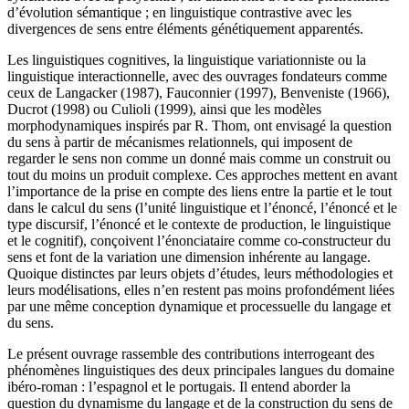
d’évolution sémantique ; en linguistique contrastive avec les
divergences de sens entre éléments génétiquement apparentés.
Les linguistiques cognitives, la linguistique variationniste ou la
linguistique interactionnelle, avec des ouvrages fondateurs comme
ceux de Langacker (1987), Fauconnier (1997), Benveniste (1966),
Ducrot (1998) ou Culioli (1999), ainsi que les modèles
morphodynamiques inspirés par R. Thom, ont envisagé la question
du sens à partir de mécanismes relationnels, qui imposent de
regarder le sens non comme un donné mais comme un construit ou
tout du moins un produit complexe. Ces approches mettent en avant
l’importance de la prise en compte des liens entre la partie et le tout
dans le calcul du sens (l’unité linguistique et l’énoncé, l’énoncé et le
type discursif, l’énoncé et le contexte de production, le linguistique
et le cognitif), conçoivent l’énonciataire comme co-constructeur du
sens et font de la variation une dimension inhérente au langage.
Quoique distinctes par leurs objets d’études, leurs méthodologies et
leurs modélisations, elles n’en restent pas moins profondément liées
par une même conception dynamique et processuelle du langage et
du sens.
Le présent ouvrage rassemble des contributions interrogeant des
phénomènes linguistiques des deux principales langues du domaine
ibéro-roman : l’espagnol et le portugais. Il entend aborder la
question du dynamisme du langage et de la construction du sens de