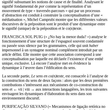
signifié subsumant les notions de cause et de finalité. Analysant le
signifié fondamental de
por
comme la représentation d’un
mouvement de type « traversée-parcours » qui par un processus
d’abstraction est conduit à construire la conceptualisation d’une «
médiatisation », Michel Camprubi montre que les différentes valeurs
discursives de la préposition sont le produit d’une dynamique entre
le signifié (unique) de la préposition et le co(n)texte.
F
RANCISCA
S
OL
P
UIG
(« ¿No hay la menor duda? ») analyse le
fonctionnement d’une structure de l’espagnol souvent condamnée
ou passée sous silence par les grammaires, celle qui unit
haber
impersonnel à un syntagme nominal complément introduit par un
article défini. Elle montre que cette association correspond à une
conceptualisation par laquelle est déclarée l’existence d’une entité
unique, exclusive. Là encore l’analyse met en évidence la
dynamique à l’œuvre dans l’édification du sens.
La seconde partie,
Le sens en co(n)texte,
est consacrée à l’analyse de
la construction du sens de deux façons : alors que les deux premières
contributions s’intéressent aux mécanismes de co-construction du
sens et
← vii | viii →
aux interactions langagières, les trois suivantes
envisagent les dynamiques d’élaboration du sens dans son
environnement discursif.
P
URIFICAÇÃO
S
ILVANO
(« Mecanismos de ligação retórica no