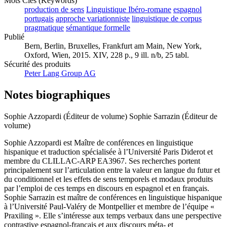
Mots Clés (Keywords)
production de sens
Linguistique Ibéro-romane
espagnol
portugais
approche variationniste
linguistique de corpus
pragmatique
sémantique formelle
Publié
Bern, Berlin, Bruxelles, Frankfurt am Main, New York,
Oxford, Wien, 2015. XIV, 228 p., 9 ill. n/b, 25 tabl.
Sécurité des produits
Peter Lang Group AG
Notes biographiques
Sophie Azzopardi (Éditeur de volume)
Sophie Sarrazin (Éditeur de
volume)
Sophie Azzopardi est Maître de conférences en linguistique
hispanique et traduction spécialisée à l’Université Paris Diderot et
membre du CLILLAC-ARP EA3967. Ses recherches portent
principalement sur l’articulation entre la valeur en langue du futur et
du conditionnel et les effets de sens temporels et modaux produits
par l’emploi de ces temps en discours en espagnol et en français.
Sophie Sarrazin est maître de conférences en linguistique hispanique
à l’Université Paul-Valéry de Montpellier et membre de l’équipe «
Praxiling ». Elle s’intéresse aux temps verbaux dans une perspective
contrastive espagnol-français et aux discours méta- et