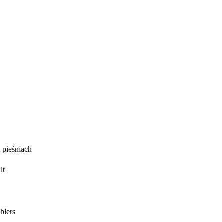
 pieśniach
lt
hlers