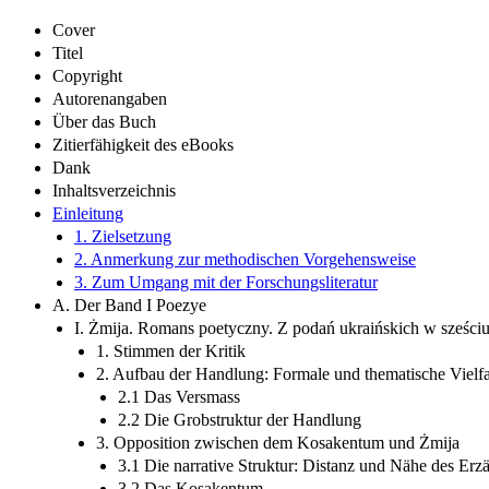
Cover
Titel
Copyright
Autorenangaben
Über das Buch
Zitierfähigkeit des eBooks
Dank
Inhaltsverzeichnis
Einleitung
1. Zielsetzung
2. Anmerkung zur methodischen Vorgehensweise
3. Zum Umgang mit der Forschungsliteratur
A. Der Band I Poezye
I. Żmija. Romans poetyczny. Z podań ukraińskich w sześciu
1. Stimmen der Kritik
2. Aufbau der Handlung: Formale und thematische Vielfa
2.1 Das Versmass
2.2 Die Grobstruktur der Handlung
3. Opposition zwischen dem Kosakentum und Żmija
3.1 Die narrative Struktur: Distanz und Nähe des Erzä
3.2 Das Kosakentum