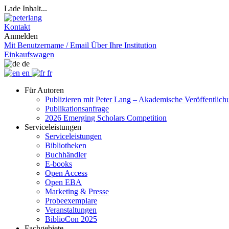
Lade Inhalt...
Kontakt
Anmelden
Mit Benutzername / Email
Über Ihre Institution
Einkaufswagen
de
en
fr
Für Autoren
Publizieren mit Peter Lang – Akademische Veröffentlic
Publikationsanfrage
2026 Emerging Scholars Competition
Serviceleistungen
Serviceleistungen
Bibliotheken
Buchhändler
E-books
Open Access
Open EBA
Marketing & Presse
Probeexemplare
Veranstaltungen
BiblioCon 2025
Fachgebiete