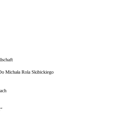
lschaft
Do Michała Rola Skibickiego
iach
n“