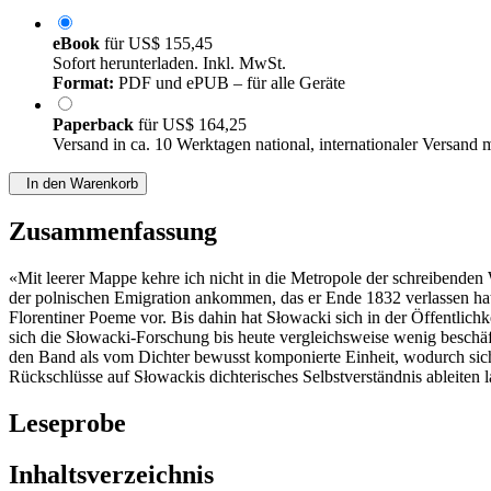
eBook
für
US$ 155,45
Sofort herunterladen. Inkl. MwSt.
Format:
PDF und ePUB – für alle Geräte
Paperback
für
US$ 164,25
Versand in ca. 10 Werktagen national, internationaler Versand 
In den Warenkorb
Zusammenfassung
«Mit leerer Mappe kehre ich nicht in die Metropole der schreibenden 
der polnischen Emigration ankommen, das er Ende 1832 verlassen hat.
Florentiner Poeme vor. Bis dahin hat Słowacki sich in der Öffentlic
sich die Słowacki-Forschung bis heute vergleichsweise wenig beschäfti
den Band als vom Dichter bewusst komponierte Einheit, wodurch sich 
Rückschlüsse auf Słowackis dichterisches Selbstverständnis ableiten la
Leseprobe
Inhaltsverzeichnis