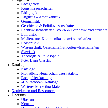
Fachgebiete
Kunstwissenschaften
Pädagogik
Anglistik – Amerikanistik
Germanistik
Geschichte & Politikwissenschaften
Rechtswissenschaften, Volks- & Betriebswirtschaftslehre
Linguistik
Medien- und Kommunikationswissenschaften
Romanistik
Wissenschaft, Gesellschaft & Kulturwissenschaften
Slawistik
Theologie & Philosophie
Peter Lang Classics
Kataloge
Kataloge
Monatliche Neuerscheinungskataloge
Fachgebietskataloge
«Coursebook» Kataloge
Weiteres Marketing Material
Neuigkeiten und Ressourcen
Über uns
Über uns
Kontakt