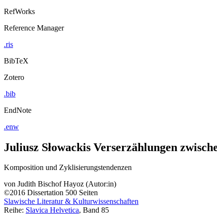
RefWorks
Reference Manager
.ris
BibTeX
Zotero
.bib
EndNote
.enw
Juliusz Słowackis Verserzählungen zwisch
Komposition und Zyklisierungstendenzen
von
Judith Bischof Hayoz (Autor:in)
©2016
Dissertation
500 Seiten
Slawische Literatur & Kulturwissenschaften
Reihe:
Slavica Helvetica
, Band 85