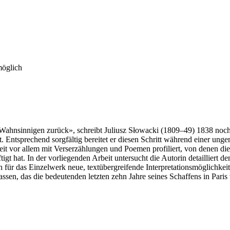
möglich
Wahnsinnigen zurück», schreibt Juliusz Słowacki (1809–49) 1838 noch a
 Entsprechend sorgfältig bereitet er diesen Schritt während einer unge
hkeit vor allem mit Verserzählungen und Poemen profiliert, von denen 
gt hat. In der vorliegenden Arbeit untersucht die Autorin detailliert 
für das Einzelwerk neue, textübergreifende Interpretationsmöglichkei
ssen, das die bedeutenden letzten zehn Jahre seines Schaffens in Paris 