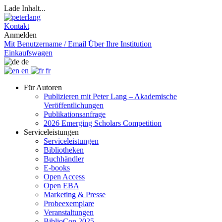
Lade Inhalt...
Kontakt
Anmelden
Mit Benutzername / Email
Über Ihre Institution
Einkaufswagen
de
en
fr
Für Autoren
Publizieren mit Peter Lang – Akademische
Veröffentlichungen
Publikationsanfrage
2026 Emerging Scholars Competition
Serviceleistungen
Serviceleistungen
Bibliotheken
Buchhändler
E-books
Open Access
Open EBA
Marketing & Presse
Probeexemplare
Veranstaltungen
BiblioCon 2025