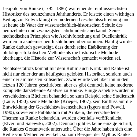
Leopold von Ranke (1795–1886) war einer der einflussreichsten
Historiker des neunzehnten Jahrhunderts. Er leistete einen wichtigen
Beitrag zur Entwicklung der modernen Geschichtsschreibung und
ist heute als Vater der wissenschaftlich-historischen Schule des
neunzehnten und zwanzigsten Jahrhunderts anerkannt. Seine
methodischen Prinzipien wie Archivforschung und Quellenkritik
wurden in akademischen Institutionen übernommen. Häufig wurde
Ranke dadurch gewürdigt, dass durch seine Etablierung der
philologisch-kritischen Methode als die historische Methode
überhaupt, die Historie zur Wissenschaft gemacht worden sei.
Nichtsdestotrotz kommt mit dem Ruhm auch Kritik und Ranke ist
nicht nur einer der am häufigsten gelobten Historiker, sondern auch
einer der am meisten kritisierten. Zwar wurde viel über ihn in den
letzten 120 Jahren geschrieben, aber es gibt dennoch keine moderne
komplette darstellende Analyse zu Ranke. Einige Aspekte wurden in
verschiedenen Büchern behandelt, so zum Beispiel seine Studienzeit
(Laue, 1950), seine Methodik (Krieger, 1967), sein Einfluss auf die
Entwicklung der Geschichtswissenschaften (Iggers und Powell,
1990), sowie eine Publikation mit Artikeln, die verschiedene
Themen zu Ranke behandeln, wurden ebenfalls veröffentlicht
(Elvert und Salewski, 2002). Dennoch gibt es keine einzige Schrift,
die Rankes Gesamtwerk untersucht. Über die Jahre haben sich eine
Reihe von Mythen entwickelt, so zum Beispiel der Mythos Ranke