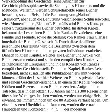
Werkschöpfung der Geschichte, seine Ansichten zur
Geschichtsphilosophie sowie die Stellung des Historikers und die
Methodik. Weiterhin werden Schlüsselaspekte seiner Bücher
betrachtet, so zum Beispiel die Bedeutung von „Nation“ und
„Religion“, aber auch die Benutzung verschiedener Schlüsselwörter,
wie „Moment“ oder „Element“. Ebenfalls wird Rankes Konzept
seiner Strukturierung der Bücher betrachtet. Im dritten Kapitel
bekommt der Leser einen Einblick in Rankes Privatleben, seine
Familie und Freunde, sowie die Stellung von Rankes Frau Clarissa
innerhalb der Berliner Gesellschaft. Durch diese detaillierte
persönliche Darstellung wird die Beziehung zwischen dem
öffentlichen Historiker und dem privaten Individuum erarbeitet.
Danach folgt ein Kapitel, welches alle Bücher und Artikel von
Ranke zusammenfasst und sie in den europäischen Kontext von
zeitgenössischen Ereignissen und in das Konzept von Rankes
europäischer Geschichte stellt. Da in dem Kapitel, Rankes Leben
betreffend, nicht zusätzlich alle Publikationen erwähnt werden
können, erfährt der Leser hier Weiteres zu Rankes privatem Leben
und seinem Geschichtsverständnis. In einem der Kapitel werden
Kritiken und Rezensionen zu Ranke rezensiert. Aufgrund der
Tatsache, dass in den letzten 130 Jahren mehr als 300 Rezensionen
über seine Werke geschrieben wurden, werden nur einige Beispiele
erwähnt, die immerhin noch um die 80 Autoren verfasst haben. Um
einen besseren Überblick zu bekommen, wurden diese nach
Hauptideen und Konzepten
← 4 | 5 →
der modernen