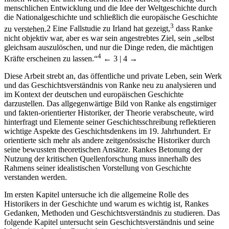
menschlichen Entwicklung und die Idee der Weltgeschichte durch
die Nationalgeschichte und schließlich die europäische Geschichte
3
zu verstehen.
2
Eine Fallstudie zu Irland hat gezeigt,
dass Ranke
nicht objektiv war, aber es war sein angestrebtes Ziel, sein „selbst
gleichsam auszulöschen, und nur die Dinge reden, die mächtigen
4
Kräfte erscheinen zu lassen.“
← 3 | 4 →
Diese Arbeit strebt an, das öffentliche und private Leben, sein Werk
und das Geschichtsverständnis von Ranke neu zu analysieren und
im Kontext der deutschen und europäischen Geschichte
darzustellen. Das allgegenwärtige Bild von Ranke als engstirniger
und fakten-orientierter Historiker, der Theorie verabscheute, wird
hinterfragt und Elemente seiner Geschichtsschreibung reflektieren
wichtige Aspekte des Geschichtsdenkens im 19. Jahrhundert. Er
orientierte sich mehr als andere zeitgenössische Historiker durch
seine bewussten theoretischen Ansätze. Rankes Betonung der
Nutzung der kritischen Quellenforschung muss innerhalb des
Rahmens seiner idealistischen Vorstellung von Geschichte
verstanden werden.
Im ersten Kapitel untersuche ich die allgemeine Rolle des
Historikers in der Geschichte und warum es wichtig ist, Rankes
Gedanken, Methoden und Geschichtsverständnis zu studieren. Das
folgende Kapitel untersucht sein Geschichtsverständnis und seine