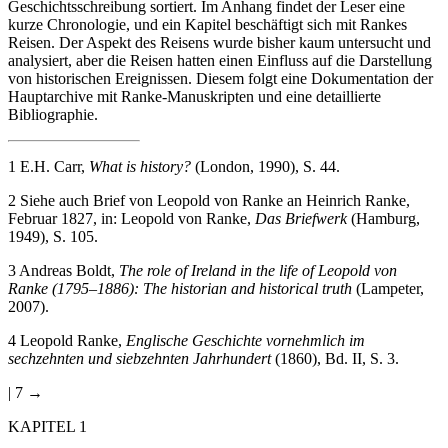
Geschichtsschreibung sortiert. Im Anhang findet der Leser eine
kurze Chronologie, und ein Kapitel beschäftigt sich mit Rankes
Reisen. Der Aspekt des Reisens wurde bisher kaum untersucht und
analysiert, aber die Reisen hatten einen Einfluss auf die Darstellung
von historischen Ereignissen. Diesem folgt eine Dokumentation der
Hauptarchive mit Ranke-Manuskripten und eine detaillierte
Bibliographie.
1
E.H. Carr,
What is history?
(London, 1990), S. 44.
2
Siehe auch Brief von Leopold von Ranke an Heinrich Ranke,
Februar 1827, in: Leopold von Ranke,
Das Briefwerk
(Hamburg,
1949), S. 105.
3
Andreas Boldt,
The role of Ireland in the life of Leopold von
Ranke (1795–1886): The historian and historical truth
(Lampeter,
2007).
4
Leopold Ranke,
Englische Geschichte vornehmlich im
sechzehnten und siebzehnten Jahrhundert
(1860), Bd. II, S. 3.
| 7 →
KAPITEL
1