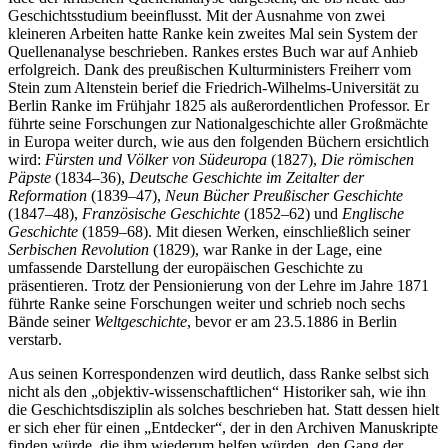
Geschichtsstudium beeinflusst. Mit der Ausnahme von zwei
kleineren Arbeiten hatte Ranke kein zweites Mal sein System der
Quellenanalyse beschrieben. Rankes erstes Buch war auf Anhieb
erfolgreich. Dank des preußischen Kulturministers Freiherr vom
Stein zum Altenstein berief die Friedrich-Wilhelms-Universität zu
Berlin Ranke im Frühjahr 1825 als außerordentlichen Professor. Er
führte seine Forschungen zur Nationalgeschichte aller Großmächte
in Europa weiter durch, wie aus den folgenden Büchern ersichtlich
wird:
Fürsten und Völker von Südeuropa
(1827),
Die römischen
Päpste
(1834–36),
Deutsche Geschichte im Zeitalter der
Reformation
(1839–47),
Neun Bücher Preußischer Geschichte
(1847–48),
Französische Geschichte
(1852–62) und
Englische
Geschichte
(1859–68). Mit diesen Werken, einschließlich seiner
Serbischen Revolution
(1829), war Ranke in der Lage, eine
umfassende Darstellung der europäischen Geschichte zu
präsentieren. Trotz der Pensionierung von der Lehre im Jahre 1871
führte Ranke seine Forschungen weiter und schrieb noch sechs
Bände seiner
Weltgeschichte
, bevor er am 23.5.1886 in Berlin
verstarb.
Aus seinen Korrespondenzen wird deutlich, dass Ranke selbst sich
nicht als den „objektiv-wissenschaftlichen“ Historiker sah, wie ihn
die Geschichtsdisziplin als solches beschrieben hat. Statt dessen hielt
er sich eher für einen „Entdecker“, der in den Archiven Manuskripte
finden würde, die ihm wiederum helfen würden, den Gang der