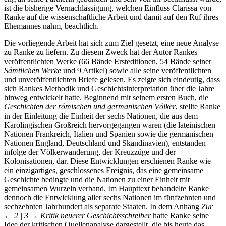
ist die bisherige Vernachlässigung, welchen Einfluss Clarissa von
Ranke auf die wissenschaftliche Arbeit und damit auf den Ruf ihres
Ehemannes nahm, beachtlich.
Die vorliegende Arbeit hat sich zum Ziel gesetzt, eine neue Analyse
zu Ranke zu liefern. Zu diesem Zweck hat der Autor Rankes
veröffentlichten Werke (66 Bände Ersteditionen, 54 Bände seiner
Sämtlichen Werke
und 9 Artikel) sowie alle seine veröffentlichten
und unveröffentlichten Briefe gelesen. Es zeigte sich eindeutig, dass
sich Rankes Methodik und Geschichtsinterpretation über die Jahre
hinweg entwickelt hatte. Beginnend mit seinem ersten Buch, die
Geschichten der römischen und germanischen Völker
, stellte Ranke
in der Einleitung die Einheit der sechs Nationen, die aus dem
Karolingischen Großreich hervorgegangen waren (die lateinischen
Nationen Frankreich, Italien und Spanien sowie die germanischen
Nationen England, Deutschland und Skandinavien), entstanden
infolge der Völkerwanderung, der Kreuzzüge und der
Kolonisationen, dar. Diese Entwicklungen erschienen Ranke wie
ein einzigartiges, geschlossenes Ereignis, das eine gemeinsame
Geschichte bedingte und die Nationen zu einer Einheit mit
gemeinsamen Wurzeln verband. Im Haupttext behandelte Ranke
dennoch die Entwicklung aller sechs Nationen im fünfzehnten und
sechzehnten Jahrhundert als separate Staaten. In dem Anhang
Zur
← 2 | 3 →
Kritik neuerer Geschichtsschreiber
hatte Ranke seine
Idee der kritischen Quellenanalyse dargestellt, die bis heute das