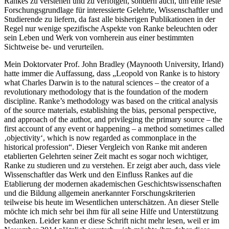
Rankes zu verstehen und zu verfolgen, sondern auch, um eine feste
Forschungsgrundlage für interessierte Gelehrte, Wissenschaftler und
Studierende zu liefern, da fast alle bisherigen Publikationen in der
Regel nur wenige spezifische Aspekte von Ranke beleuchten oder
sein Leben und Werk von vornherein aus einer bestimmten
Sichtweise be- und verurteilen.
Mein Doktorvater Prof. John Bradley (Maynooth University, Irland)
hatte immer die Auffassung, dass „Leopold von Ranke is to history
what Charles Darwin is to the natural sciences – the creator of a
revolutionary methodology that is the foundation of the modern
discipline. Ranke’s methodology was based on the critical analysis
of the source materials, establishing the bias, personal perspective,
and approach of the author, and privileging the primary source – the
first account of any event or happening – a method sometimes called
‚objectivity‘, which is now regarded as commonplace in the
historical profession“. Dieser Vergleich von Ranke mit anderen
etablierten Gelehrten seiner Zeit macht es sogar noch wichtiger,
Ranke zu studieren und zu verstehen. Er zeigt aber auch, dass viele
Wissenschaftler das Werk und den Einfluss Rankes auf die
Etablierung der modernen akademischen Geschichtswissenschaften
und die Bildung allgemein anerkannter Forschungskriterien
teilweise bis heute im Wesentlichen unterschätzen. An dieser Stelle
möchte ich mich sehr bei ihm für all seine Hilfe und Unterstützung
bedanken. Leider kann er diese Schrift nicht mehr lesen, weil er im