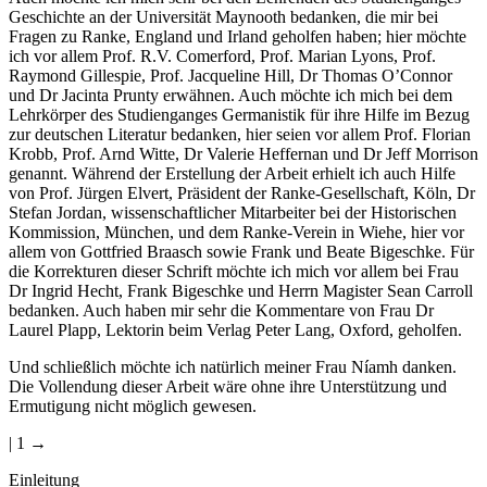
Geschichte an der Universität Maynooth bedanken, die mir bei
Fragen zu Ranke, England und Irland geholfen haben; hier möchte
ich vor allem Prof. R.V. Comerford, Prof. Marian Lyons, Prof.
Raymond Gillespie, Prof. Jacqueline Hill, Dr Thomas O’Connor
und Dr Jacinta Prunty erwähnen. Auch möchte ich mich bei dem
Lehrkörper des Studienganges Germanistik für ihre Hilfe im Bezug
zur deutschen Literatur bedanken, hier seien vor allem Prof. Florian
Krobb, Prof. Arnd Witte, Dr Valerie Heffernan und Dr Jeff Morrison
genannt. Während der Erstellung der Arbeit erhielt ich auch Hilfe
von Prof. Jürgen Elvert, Präsident der Ranke-Gesellschaft, Köln, Dr
Stefan Jordan, wissenschaftlicher Mitarbeiter bei der Historischen
Kommission, München, und dem Ranke-Verein in Wiehe, hier vor
allem von Gottfried Braasch sowie Frank und Beate Bigeschke. Für
die Korrekturen dieser Schrift möchte ich mich vor allem bei Frau
Dr Ingrid Hecht, Frank Bigeschke und Herrn Magister Sean Carroll
bedanken. Auch haben mir sehr die Kommentare von Frau Dr
Laurel Plapp, Lektorin beim Verlag Peter Lang, Oxford, geholfen.
Und schließlich möchte ich natürlich meiner Frau Níamh danken.
Die Vollendung dieser Arbeit wäre ohne ihre Unterstützung und
Ermutigung nicht möglich gewesen.
| 1 →
Einleitung