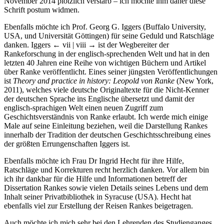
November 2014 plötzlich verstarb – ich möchte ihm daher diese
Schrift postum widmen.
Ebenfalls möchte ich Prof. Georg G. Iggers (Buffalo University,
USA, und Universität Göttingen) für seine Geduld und Ratschläge
danken. Iggers
← vii | viii →
ist der Wegbereiter der
Rankeforschung in der englisch-sprechenden Welt und hat in den
letzten 40 Jahren eine Reihe von wichtigen Büchern und Artikel
über Ranke veröffentlicht. Eines seiner jüngsten Veröffentlichungen
ist
Theory and practice in history: Leopold von Ranke
(New York,
2011), welches viele deutsche Originaltexte für die Nicht-Kenner
der deutschen Sprache ins Englische übersetzt und damit der
englisch-sprachigen Welt einen neuen Zugriff zum
Geschichtsverständnis von Ranke erlaubt. Ich werde mich einige
Male auf seine Einleitung beziehen, weil die Darstellung Rankes
innerhalb der Tradition der deutschen Geschichtsschreibung eines
der größten Errungenschaften Iggers ist.
Ebenfalls möchte ich Frau Dr Ingrid Hecht für ihre Hilfe,
Ratschläge und Korrekturen recht herzlich danken. Vor allem bin
ich ihr dankbar für die Hilfe und Informationen betreff der
Dissertation Rankes sowie vielen Details seines Lebens und dem
Inhalt seiner Privatbibliothek in Syracuse (USA). Hecht hat
ebenfalls viel zur Erstellung der Reisen Rankes beigetragen.
Auch möchte ich mich sehr bei den Lehrenden des Studienganges