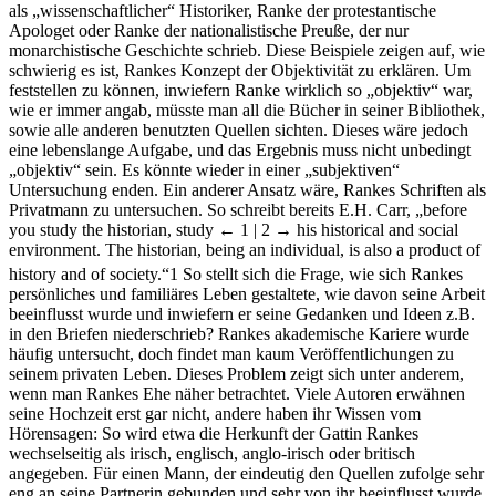
als „wissenschaftlicher“ Historiker, Ranke der protestantische
Apologet oder Ranke der nationalistische Preuße, der nur
monarchistische Geschichte schrieb. Diese Beispiele zeigen auf, wie
schwierig es ist, Rankes Konzept der Objektivität zu erklären. Um
feststellen zu können, inwiefern Ranke wirklich so „objektiv“ war,
wie er immer angab, müsste man all die Bücher in seiner Bibliothek,
sowie alle anderen benutzten Quellen sichten. Dieses wäre jedoch
eine lebenslange Aufgabe, und das Ergebnis muss nicht unbedingt
„objektiv“ sein. Es könnte wieder in einer „subjektiven“
Untersuchung enden. Ein anderer Ansatz wäre, Rankes Schriften als
Privatmann zu untersuchen. So schreibt bereits E.H. Carr, „before
you study the historian, study
← 1 | 2 →
his historical and social
environment. The historian, being an individual, is also a product of
history and of society.“
1
So stellt sich die Frage, wie sich Rankes
persönliches und familiäres Leben gestaltete, wie davon seine Arbeit
beeinflusst wurde und inwiefern er seine Gedanken und Ideen z.B.
in den Briefen niederschrieb? Rankes akademische Kariere wurde
häufig untersucht, doch findet man kaum Veröffentlichungen zu
seinem privaten Leben. Dieses Problem zeigt sich unter anderem,
wenn man Rankes Ehe näher betrachtet. Viele Autoren erwähnen
seine Hochzeit erst gar nicht, andere haben ihr Wissen vom
Hörensagen: So wird etwa die Herkunft der Gattin Rankes
wechselseitig als irisch, englisch, anglo-irisch oder britisch
angegeben. Für einen Mann, der eindeutig den Quellen zufolge sehr
eng an seine Partnerin gebunden und sehr von ihr beeinflusst wurde,