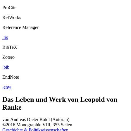
ProCite
RefWorks
Reference Manager
.ris
BibTeX
Zotero
.bib
EndNote
.enw
Das Leben und Werk von Leopold von
Ranke
von
Andreas Dieter Boldt (Autor:in)
©2016
Monographie
VIII, 355 Seiten
Geschichte & Politikwissenschaften