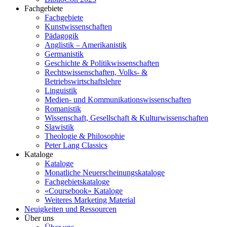
Fachgebiete
Fachgebiete
Kunstwissenschaften
Pädagogik
Anglistik – Amerikanistik
Germanistik
Geschichte & Politikwissenschaften
Rechtswissenschaften, Volks- &
Betriebswirtschaftslehre
Linguistik
Medien- und Kommunikationswissenschaften
Romanistik
Wissenschaft, Gesellschaft & Kulturwissenschaften
Slawistik
Theologie & Philosophie
Peter Lang Classics
Kataloge
Kataloge
Monatliche Neuerscheinungskataloge
Fachgebietskataloge
«Coursebook» Kataloge
Weiteres Marketing Material
Neuigkeiten und Ressourcen
Über uns