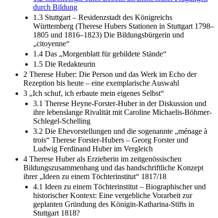
1.2 Chronologie eines Lebens im Licht seiner Prägungen
durch Bildung
1.3 Stuttgart – Residenzstadt des Königreichs
Württemberg (Therese Hubers Stationen in Stuttgart 1798–
1805 und 1816–1823) Die Bildungsbürgerin und
„citoyenne“
1.4 Das „Morgenblatt für gebildete Stände“
1.5 Die Redakteurin
2 Therese Huber: Die Person und das Werk im Echo der
Rezeption bis heute – eine exemplarische Auswahl
3 „Ich schuf, ich erbaute mein eigenes Selbst“
3.1 Therese Heyne-Forster-Huber in der Diskussion und
ihre lebenslange Rivalität mit Caroline Michaelis-Böhmer-
Schlegel-Schelling
3.2 Die Ehevorstellungen und die sogenannte „ménage à
trois“ Therese Forster-Hubers – Georg Forster und
Ludwig Ferdinand Huber im Vergleich
4 Therese Huber als Erzieherin im zeitgenössischen
Bildungszusammenhang und das handschriftliche Konzept
ihrer „Ideen zu einem Töchterinstitut“ 1817/18
4.1 Ideen zu einem Töchterinstitut – Biographischer und
historischer Kontext: Eine vergebliche Vorarbeit zur
geplanten Gründung des Königin-Katharina-Stifts in