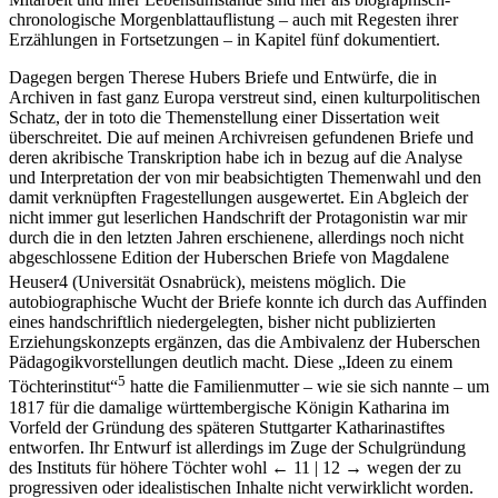
Mitarbeit und ihrer Lebensumstände sind hier als biographisch-
chronologische Morgenblattauflistung – auch mit Regesten ihrer
Erzählungen in Fortsetzungen – in Kapitel fünf dokumentiert.
Dagegen bergen Therese Hubers Briefe und Entwürfe, die in
Archiven in fast ganz Europa verstreut sind, einen kulturpolitischen
Schatz, der in toto die Themenstellung einer Dissertation weit
überschreitet. Die auf meinen Archivreisen gefundenen Briefe und
deren akribische Transkription habe ich in bezug auf die Analyse
und Interpretation der von mir beabsichtigten Themenwahl und den
damit verknüpften Fragestellungen ausgewertet. Ein Abgleich der
nicht immer gut leserlichen Handschrift der Protagonistin war mir
durch die in den letzten Jahren erschienene, allerdings noch nicht
abgeschlossene Edition der Huberschen Briefe von Magdalene
Heuser
4
(Universität Osnabrück), meistens möglich. Die
autobiographische Wucht der Briefe konnte ich durch das Auffinden
eines handschriftlich niedergelegten, bisher nicht publizierten
Erziehungskonzepts ergänzen, das die Ambivalenz der Huberschen
Pädagogikvorstellungen deutlich macht. Diese „Ideen zu einem
5
Töchterinstitut“
hatte die Familienmutter – wie sie sich nannte – um
1817 für die damalige württembergische Königin Katharina im
Vorfeld der Gründung des späteren Stuttgarter Katharinastiftes
entworfen. Ihr Entwurf ist allerdings im Zuge der Schulgründung
des Instituts für höhere Töchter wohl
← 11 |
12 →
wegen der zu