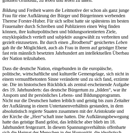
1
goldnen Grundsaz, zu leben und leben zu laßen.“
Bildung
und Freiheit waren die Leitmotive der schon als ganz junge
Frau für eine Aufklärung der Bürger und Bürgerinnen werbenden
Therese Forster-Huber. Für sich selbst hatte sie spätestens im besten
Frauenalter durch Schreiben und Publizieren einen Weg finden
können, ihre kulturpolitischen und bildungsorientierten Ziele,
enzyklopädisch vertieft und subjektiv ausgewählt zu verbreiten und
gezielt einzusetzen. Ihr durch einen „Brodberuf“ gesichertes
Leben
gab ihr die Möglichkeit, auch als Frau in ihrem auf geistiger Ebene
fast rein männlich besetzten Jahrhundert am intellektuellen Überbau
der Nation teilzuhaben.
Dass die deutsche Nation, eingebunden in die europäische,
politische, wirtschaftliche und kulturelle Gemengelage, sich nicht in
einem vernunftbetonten Sinne veränderte und zu sich fand, erzürnte
sie. Die im historischen Rückblick als zentral erscheinende Aufgabe
des 19. Jahrhunderts: das deutsche Bürgertum zu „bilden“, war ihr
Ansporn und ihr persönliches Lebens- und Bildungsprogramm.
Nicht nur die Deutschen hatten leiblich und geistig bis zum Zeitalter
der Aufklärung in einem Untertanenverhältnis gestanden, in dem
absolutistisch regierte Staaten zusammen mit der Aristokratie und
der Kirche die „Herr“schaft inne hatten. Die Aufklärungsbewegung
hatte das geistige Band gelöst, das leibliche aber blieb im 18.
Jahrhundert festgezurrt. In diesem Spannungsverhältnis offenbarte