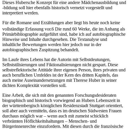
progressiven oder idealistischen Inhalte nicht verwirklicht worden.
Dieses Hubersche Konzept für eine andere Mädchenausbildung und
-bildung soll hier ebenfalls historisch vernetzt vorgestellt und
interpretiert werden.
Für die Romane und Erzählungen aber liegt bis heute noch keine
vollständige Erfassung vor.
6
Die rund 60 Werke, die im Anhang als
Primärbibliographie aufgeführt sind, habe ich auf autobiographische
Hinweise und Inhalte durchgesehen. Die Textanalyse und
inhaltliche Bewertungen werden hier jedoch nur in der
autobiographischen Zuspitzung behandelt.
Im Laufe ihres Lebens hat die Autorin mit Selbstdeutungen,
Selbststilisierungen und Fiktionalisierungen nicht gespart. Diese
selbstreflektorische Attitüde ihrer eigenen Person, ihres privaten und
auch beruflichen Umfeldes ist der Kern des dritten Kapitels, das
auch meine Auseinandersetzungen mit Therese Huber in seiner
dichten Komplexität vorstellen soll.
Eine Arbeit, die sich mit den genannten Forschungsdesideraten
biographisch und historisch vorwiegend an Hubers Lebenszeit in
der württembergisch königlichen Residenzstadt Stuttgart orientiert,
soll aber auch vermitteln, dass es im deutschen Südwesten Frauen
durchaus möglich war – wenn auch mit zumeist schicklich
verbrämten Höflichkeitshaltungen – Menschen- und