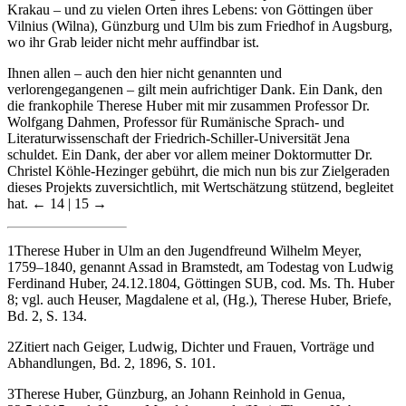
denen Hubersche Quellen lagern – zum Beispiel auch bis nach
Krakau – und zu vielen Orten ihres Lebens: von Göttingen über
Vilnius (Wilna), Günzburg und Ulm bis zum Friedhof in Augsburg,
wo ihr Grab leider nicht mehr auffindbar ist.
Ihnen allen – auch den hier nicht genannten und
verlorengegangenen – gilt mein aufrichtiger Dank. Ein Dank, den
die frankophile Therese Huber mit mir zusammen Professor Dr.
Wolfgang Dahmen, Professor für Rumänische Sprach- und
Literaturwissenschaft der Friedrich-Schiller-Universität Jena
schuldet. Ein Dank, der aber vor allem meiner Doktormutter Dr.
Christel Köhle-Hezinger gebührt, die mich nun bis zur Zielgeraden
dieses Projekts zuversichtlich, mit Wertschätzung stützend, begleitet
hat.
← 14 | 15 →
1
Therese Huber in Ulm an den Jugendfreund Wilhelm Meyer,
1759–1840, genannt Assad in Bramstedt, am Todestag von Ludwig
Ferdinand Huber, 24.12.1804, Göttingen SUB, cod. Ms. Th. Huber
8; vgl. auch Heuser, Magdalene et al, (Hg.), Therese Huber, Briefe,
Bd. 2, S. 134.
2
Zitiert nach Geiger, Ludwig, Dichter und Frauen, Vorträge und
Abhandlungen, Bd. 2, 1896, S. 101.