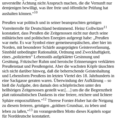
alsdann erregen sie gerechten Verdacht wider sich und können auf
unverstellte Achtung nicht Anspruch machen, die die Vernunft nur
demjenigen bewilligt, was ihre freie und öffentliche Prüfung hat
10
aushalten können.“
Preußen war politisch und in seiner beanspruchten geistigen
11
Vorreiterrolle für Deutschland bestimmend. Heinz Gollwitzer
konstatiert, dass Preußen die Zeitgenossen nicht nur durch seine
militärischen und politischen Energien aufgeregt habe: „Preußen
war mehr. Es war Symbol einer gemeineuropäischen, aber hier im
Norden, mit besonderer Schärfe ausgeprägten Geistesverfassung,
Sinnbild unbedingter Rationalität, Ordnung und Zweckhaftigkeit,
eines „polizierten“ Lebensstils aufgeklärter Gesinnung und
Gesittung. Fritzischer Ruhm und heroische Erinnerungen verklärten
Preußenstaat und Preußengeist. Aber die wachsten Köpfe täuschten
sich nicht darüber hinweg, daß die beherrschende Geisteshaltung
und Lebensform Preußens im letzten Viertel des 18. Jahrhunderts in
eine Sackgasse geraten waren. Überwindung der Aufklärung – so
hieß die Aufgabe, den damals den schöpferischen unter den
hellhörigen Zeitgenossen gestellt war.[…] um die die Begrenztheit
platt rationalistischen Dankens in eine freiere, reichere und lichtere
12
Sphäre emporzuführen.“
Therese Forster-Huber hat die Neigung
zu diesem freieren, geistigen „goldnen Grundsaz, zu leben und
13
leben zu laßen,“
im vorangestellten Motto dieses Kapitels sogar