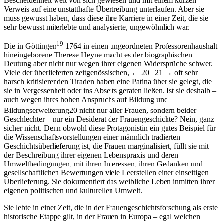
Göttingerin, mit einer sehr gut erlernten schwäbischen
Bescheidenheit weit von sich gewiesen und mit einem kurzen
Verweis auf eine unstatthafte Übertreibung unterlaufen. Aber sie
muss gewusst haben, dass diese ihre Karriere in einer Zeit, die sie
sehr bewusst miterlebte und analysierte, ungewöhnlich war.
19
Die in Göttingen
1764 in einen ungeordneten Professorenhaushalt
hineingeborene Therese Heyne macht es der biographischen
Deutung aber nicht nur wegen ihrer eigenen Widersprüche schwer.
Viele der überlieferten zeitgenössischen,
← 20 |
21 →
oft sehr
harsch kritisierenden Tiraden haben eine Patina über sie gelegt, die
sie in Vergessenheit oder ins Abseits geraten ließen. Ist sie deshalb –
auch wegen ihres hohen Anspruchs auf Bildung und
Bildungserweiterung
20
nicht nur aller Frauen, sondern beider
Geschlechter – nur ein Desiderat der Frauengeschichte? Nein, ganz
sicher nicht. Denn obwohl diese Protagonistin ein gutes Beispiel für
die Wissenschaftsvorstellungen einer männlich tradierten
Geschichtsüberlieferung ist, die Frauen marginalisiert, füllt sie mit
der Beschreibung ihrer eigenen Lebenspraxis und deren
Umweltbedingungen, mit ihren Interessen, ihren Gedanken und
gesellschaftlichen Bewertungen viele Leerstellen einer einseitigen
Überlieferung. Sie dokumentiert das weibliche Leben inmitten ihrer
eigenen politischen und kulturellen Umwelt.
Sie lebte in einer Zeit, die in der Frauengeschichtsforschung als erste