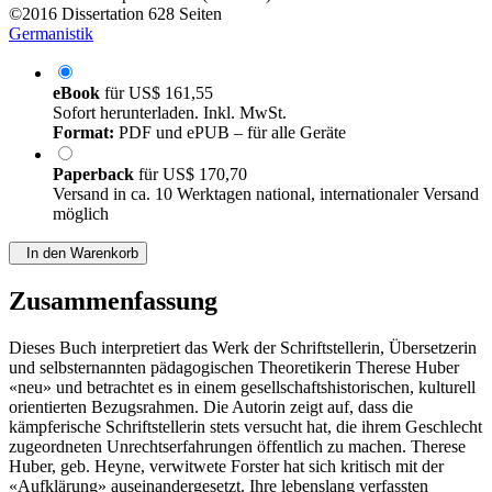
von
Mascha Riepl-Schmidt (Autor:in)
©2016
Dissertation
628 Seiten
Germanistik
eBook
für
US$ 161,55
Sofort herunterladen. Inkl. MwSt.
Format:
PDF und ePUB – für alle Geräte
Paperback
für
US$ 170,70
Versand in ca. 10 Werktagen national, internationaler Versand
möglich
In den Warenkorb
Zusammenfassung
Dieses Buch interpretiert das Werk der Schriftstellerin, Übersetzerin
und selbsternannten pädagogischen Theoretikerin Therese Huber
«neu» und betrachtet es in einem gesellschaftshistorischen, kulturell
orientierten Bezugsrahmen. Die Autorin zeigt auf, dass die
kämpferische Schriftstellerin stets versucht hat, die ihrem Geschlecht
zugeordneten Unrechtserfahrungen öffentlich zu machen. Therese
Huber, geb. Heyne, verwitwete Forster hat sich kritisch mit der