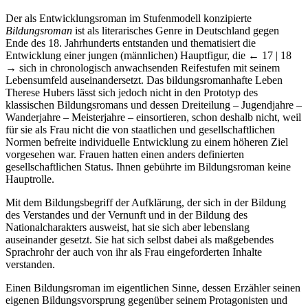
für Norddeutsche konstatiert.
Der als Entwicklungsroman im Stufenmodell konzipierte
Bildungsroman
ist als literarisches Genre in Deutschland gegen
Ende des 18. Jahrhunderts entstanden und thematisiert die
Entwicklung einer jungen (männlichen) Hauptfigur, die
← 17 |
18
→
sich in chronologisch anwachsenden Reifestufen mit seinem
Lebensumfeld auseinandersetzt. Das bildungsromanhafte Leben
Therese Hubers lässt sich jedoch nicht in den Prototyp des
klassischen Bildungsromans und dessen Dreiteilung – Jugendjahre –
Wanderjahre – Meisterjahre – einsortieren, schon deshalb nicht, weil
für sie als Frau nicht die von staatlichen und gesellschaftlichen
Normen befreite individuelle Entwicklung zu einem höheren Ziel
vorgesehen war. Frauen hatten einen anders definierten
gesellschaftlichen Status. Ihnen gebührte im Bildungsroman keine
Hauptrolle.
Mit dem Bildungsbegriff der Aufklärung, der sich in der Bildung
des Verstandes und der Vernunft und in der Bildung des
Nationalcharakters ausweist, hat sie sich aber lebenslang
auseinander gesetzt. Sie hat sich selbst dabei als maßgebendes
Sprachrohr der auch von ihr als Frau eingeforderten Inhalte
verstanden.
Einen Bildungsroman im eigentlichen Sinne, dessen Erzähler seinen