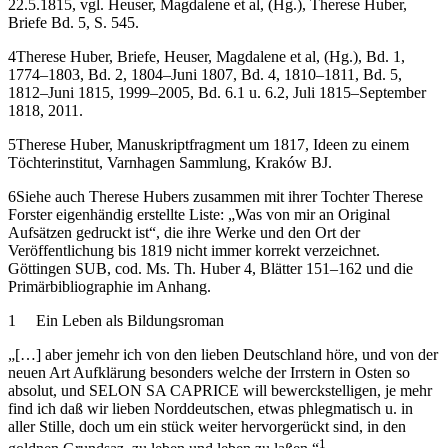
3
Therese Huber, Günzburg, an Johann Reinhold in Genua,
22.5.1815, vgl. Heuser, Magdalene et al, (Hg.), Therese Huber,
Briefe Bd. 5, S. 545.
4
Therese Huber, Briefe, Heuser, Magdalene et al, (Hg.), Bd. 1,
1774–1803, Bd. 2, 1804–Juni 1807, Bd. 4, 1810–1811, Bd. 5,
1812–Juni 1815, 1999–2005, Bd. 6.1 u. 6.2, Juli 1815–September
1818, 2011.
5
Therese Huber, Manuskriptfragment um 1817, Ideen zu einem
Töchterinstitut, Varnhagen Sammlung, Kraków BJ.
6
Siehe auch Therese Hubers zusammen mit ihrer Tochter Therese
Forster eigenhändig erstellte Liste: „Was von mir an Original
Aufsätzen gedruckt ist“, die ihre Werke und den Ort der
Veröffentlichung bis 1819 nicht immer korrekt verzeichnet.
Göttingen SUB, cod. Ms. Th. Huber 4, Blätter 151–162 und die
Primärbibliographie im Anhang.
1
Ein Leben als Bildungsroman
„[…] aber jemehr ich von den lieben Deutschland höre, und von der
neuen Art Aufklärung besonders welche der Irrstern in Osten so
absolut, und SELON SA CAPRICE will bewerckstelligen, je mehr
find ich daß wir lieben Norddeutschen, etwas phlegmatisch u. in
aller Stille, doch um ein stück weiter hervorgerückt sind, in den