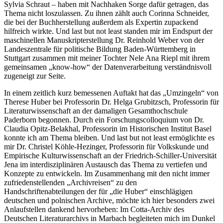
Lang, Dr. Sybille Oßwald-Bargende, Dr. Sylvia Paletschek und Dr.
Sylvia Schraut – haben mit Nachhaken Sorge dafür getragen, das
Thema nicht loszulassen. Zu ihnen zählt auch Corinna Schneider,
die bei der Buchherstellung außerdem als Expertin zupackend
hilfreich wirkte. Und last but not least standen mir im Endspurt der
maschinellen Manuskripterstellung Dr. Reinhold Weber von der
Landeszentrale für politische Bildung Baden-Württemberg in
Stuttgart zusammen mit meiner Tochter Nele Ana Riepl mit ihrem
gemeinsamen „know-how“ der Datenverarbeitung verständnisvoll
zugeneigt zur Seite.
In einem zeitlich kurz bemessenen Auftakt hat das „Umzingeln“ von
Therese Huber bei Professorin Dr. Helga Grubitzsch, Professorin für
Literaturwissenschaft an der damaligen Gesamthochschule
Paderborn begonnen. Durch ein Forschungscolloquium von Dr.
Claudia Opitz-Belakhal, Professorin im Historischen Institut Basel
konnte ich am Thema bleiben. Und last but not least ermöglichte es
mir Dr. Christel Köhle-Hezinger, Professorin für Volkskunde und
Empirische Kulturwissenschaft an der Friedrich-Schiller-Universität
Jena im interdisziplinären Austausch das Thema zu vertiefen und
Konzepte zu entwickeln. Im Zusammenhang mit den nicht immer
zufriedenstellenden „Archivreisen“ zu den
Handschriftenabteilungen der für „die Huber“ einschlägigen
deutschen und polnischen Archive, möchte ich hier besonders zwei
Anlaufstellen dankend hervorheben: Im Cotta-Archiv des