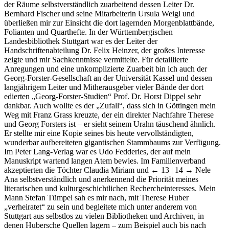
Deutschen Literaturarchivs in Marbach begleiteten mich im Dunkel
der Räume selbstverständlich zuarbeitend dessen Leiter Dr.
Bernhard Fischer und seine Mitarbeiterin Ursula Weigl und
überließen mir zur Einsicht die dort lagernden Morgenblattbände,
Folianten und Quarthefte. In der Württembergischen
Landesbibliothek Stuttgart war es der Leiter der
Handschriftenabteilung Dr. Felix Heinzer, der großes Interesse
zeigte und mir Sachkenntnisse vermittelte. Für detaillierte
Anregungen und eine unkomplizierte Zuarbeit bin ich auch der
Georg-Forster-Gesellschaft an der Universität Kassel und dessen
langjährigem Leiter und Mitherausgeber vieler Bände der dort
edierten „Georg-Forster-Studien“ Prof. Dr. Horst Dippel sehr
dankbar. Auch wollte es der „Zufall“, dass sich in Göttingen mein
Weg mit Franz Grass kreuzte, der ein direkter Nachfahre Therese
und Georg Forsters ist – er sieht seinem Urahn täuschend ähnlich.
Er stellte mir eine Kopie seines bis heute vervollständigten,
wunderbar aufbereiteten gigantischen Stammbaums zur Verfügung.
Im Peter Lang-Verlag war es Udo Fedderies, der auf mein
Manuskript wartend langen Atem bewies. Im Familienverband
akzeptierten die Töchter Claudia Miriam und
← 13 |
14 → Nele
Ana selbstverständlich und anerkennend die Priorität meines
literarischen und kulturgeschichtlichen Rechercheinteresses. Mein
Mann Stefan Tümpel sah es mir nach, mit Therese Huber
„verheiratet“ zu sein und begleitete mich unter anderem von
Stuttgart aus selbstlos zu vielen Bibliotheken und Archiven, in