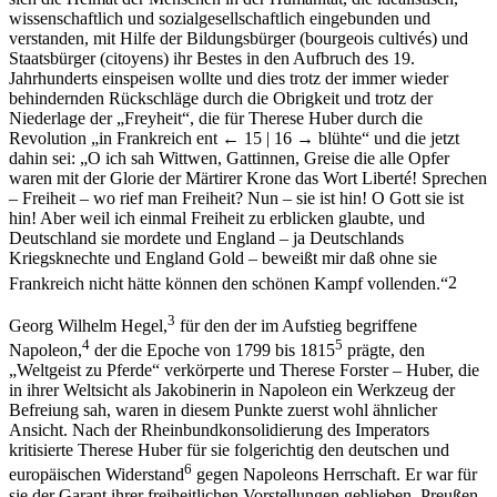
sich die Heimat der Menschen in der Humanität, die idealistisch,
wissenschaftlich und sozialgesellschaftlich eingebunden und
verstanden, mit Hilfe der Bildungsbürger (bourgeois cultivés) und
Staatsbürger (citoyens) ihr Bestes in den Aufbruch des 19.
Jahrhunderts einspeisen wollte und dies trotz der immer wieder
behindernden Rückschläge durch die Obrigkeit und trotz der
Niederlage der „Freyheit“, die für Therese Huber durch die
Revolution „in Frankreich ent
← 15 |
16 →
blühte“ und die jetzt
dahin sei: „O ich sah Wittwen, Gattinnen, Greise die alle Opfer
waren mit der Glorie der Märtirer Krone das Wort Liberté! Sprechen
– Freiheit – wo rief man Freiheit? Nun – sie ist hin! O Gott sie ist
hin! Aber weil ich einmal Freiheit zu erblicken glaubte, und
Deutschland sie mordete und England – ja Deutschlands
Kriegsknechte und England Gold – beweißt mir daß ohne sie
Frankreich nicht hätte können den schönen Kampf vollenden.“
2
3
Georg Wilhelm Hegel,
für den der im Aufstieg begriffene
4
5
Napoleon,
der die Epoche von 1799 bis 1815
prägte, den
„Weltgeist zu Pferde“ verkörperte und Therese Forster – Huber, die
in ihrer Weltsicht als Jakobinerin in Napoleon ein Werkzeug der
Befreiung sah, waren in diesem Punkte zuerst wohl ähnlicher
Ansicht. Nach der Rheinbundkonsolidierung des Imperators
kritisierte Therese Huber für sie folgerichtig den deutschen und
6
europäischen Widerstand
gegen Napoleons Herrschaft. Er war für