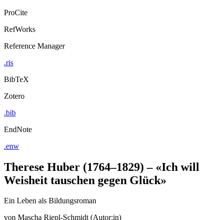
Export Citation
ProCite
RefWorks
Reference Manager
.ris
BibTeX
Zotero
.bib
EndNote
.enw
Therese Huber (1764–1829) – «Ich will
Weisheit tauschen gegen Glück»
Ein Leben als Bildungsroman