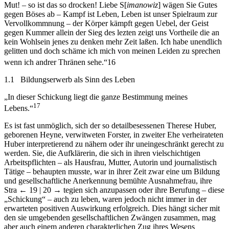
Vervollkomnung“ in sich trägt: „Wenn ich Ihnen sage: Behalten Sie
Mut! – so ist das so drocken! Liebe S[
imanowiz
] wägen Sie Gutes
gegen Böses ab – Kampf ist Leben, Leben ist unser Spielraum zur
Vervollkommnung – der Körper kämpft gegen Uebel, der Geist
gegen Kummer allein der Sieg des lezten zeigt uns Vortheile die an
kein Wohlsein jenes zu denken mehr Zeit laßen. Ich habe unendlich
gelitten und doch schäme ich mich von meinen Leiden zu sprechen
wenn ich andrer Thränen sehe.“
16
1.1
Bildungserwerb als Sinn des Leben
„In dieser Schickung liegt die ganze Bestimmung meines
17
Lebens.“
Es ist fast unmöglich, sich der so detailbesessenen Therese Huber,
geborenen Heyne, verwitweten Forster, in zweiter Ehe verheirateten
Huber interpretierend zu nähern oder ihr uneingeschränkt gerecht zu
werden. Sie, die Aufklärerin, die sich in ihren vielschichtigen
Arbeitspflichten – als Hausfrau, Mutter, Autorin und journalistisch
Tätige – behaupten musste, war in ihrer Zeit zwar eine um Bildung
und gesellschaftliche Anerkennung bemühte Ausnahmefrau, ihre
Stra
← 19 |
20 →
tegien sich anzupassen oder ihre Berufung – diese
„Schickung“ – auch zu leben, waren jedoch nicht immer in der
erwarteten positiven Auswirkung erfolgreich. Dies hängt sicher mit
den sie umgebenden gesellschaftlichen Zwängen zusammen, mag