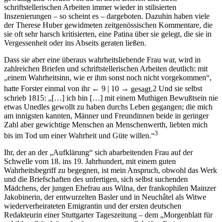
gewaltig und werden von ihr in ihren Briefen und ihren
schriftstellerischen Arbeiten immer wieder in stilisierten
Inszenierungen – so scheint es – dargeboten. Dazuhin haben viele
der Therese Huber gewidmeten zeitgenössischen Kommentare, die
sie oft sehr harsch kritisierten, eine Patina über sie gelegt, die sie in
Vergessenheit oder ins Abseits geraten ließen.
Dass sie aber eine überaus wahrheitsliebende Frau war, wird in
zahlreichen Briefen und schriftstellerischen Arbeiten deutlich: mit
„einem Wahrheitsinn, wie er ihm sonst noch nicht vorgekommen“,
hatte Forster einmal von ihr
← 9 |
10 →
gesagt.
2
Und sie selbst
schrieb 1815: „[…] ich bin […] mit einem Muthigen Bewußtsein nie
etwas Unedles gewollt zu haben durchs Leben gegangen; die mich
am innigsten kannten, Männer und Freundinnen beide in geringer
Zahl aber gewichtige Menschen an Menschenwerth, liebten mich
3
bis im Tod um einer Wahrheit und Güte willen.“
Ihr, der an der „Aufklärung“ sich abarbeitenden Frau auf der
Schwelle vom 18. ins 19. Jahrhundert, mit einem guten
Wahrheitsbegriff zu begegnen, ist mein Anspruch, obwohl das Werk
und die Briefschaften des unfertigen, sich selbst suchenden
Mädchens, der jungen Ehefrau aus Wilna, der frankophilen Mainzer
Jakobinerin, der entwurzelten Basler und in Neuchâtel als Witwe
wiederverheirateten Emigrantin und der ersten deutschen