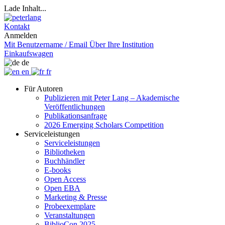
Lade Inhalt...
Kontakt
Anmelden
Mit Benutzername / Email
Über Ihre Institution
Einkaufswagen
de
en
fr
Für Autoren
Publizieren mit Peter Lang – Akademische
Veröffentlichungen
Publikationsanfrage
2026 Emerging Scholars Competition
Serviceleistungen
Serviceleistungen
Bibliotheken
Buchhändler
E-books
Open Access
Open EBA
Marketing & Presse
Probeexemplare
Veranstaltungen
BiblioCon 2025