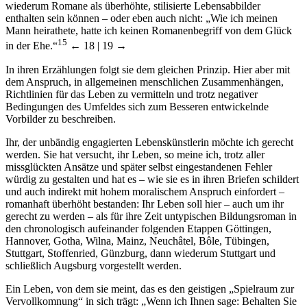
Briefen zeichnet sie das Lebensbild ihres Alltags, in dem aber
wiederum Romane als überhöhte, stilisierte Lebensabbilder
enthalten sein können – oder eben auch nicht: „Wie ich meinen
Mann heirathete, hatte ich keinen Romanenbegriff von dem Glück
15
in der Ehe.“
← 18 |
19 →
In ihren Erzählungen folgt sie dem gleichen Prinzip. Hier aber mit
dem Anspruch, in allgemeinen menschlichen Zusammenhängen,
Richtlinien für das Leben zu vermitteln und trotz negativer
Bedingungen des Umfeldes sich zum Besseren entwickelnde
Vorbilder zu beschreiben.
Ihr, der unbändig engagierten Lebenskünstlerin möchte ich gerecht
werden. Sie hat versucht, ihr Leben, so meine ich, trotz aller
missglückten Ansätze und später selbst eingestandenen Fehler
würdig zu gestalten und hat es – wie sie es in ihren Briefen schildert
und auch indirekt mit hohem moralischem Anspruch einfordert –
romanhaft überhöht bestanden: Ihr Leben soll hier – auch um ihr
gerecht zu werden – als für ihre Zeit untypischen Bildungsroman in
den chronologisch aufeinander folgenden Etappen Göttingen,
Hannover, Gotha, Wilna, Mainz, Neuchâtel, Bôle, Tübingen,
Stuttgart, Stoffenried, Günzburg, dann wiederum Stuttgart und
schließlich Augsburg vorgestellt werden.
Ein Leben, von dem sie meint, das es den geistigen „Spielraum zur