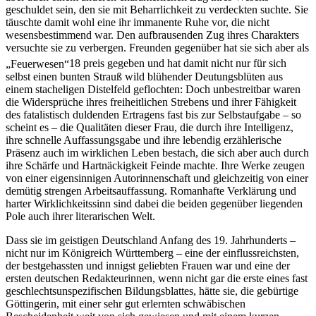
aber auch einem anderen charakterlichen Zug ihres Wesens
geschuldet sein, den sie mit Beharrlichkeit zu verdeckten suchte. Sie
täuschte damit wohl eine ihr immanente Ruhe vor, die nicht
wesensbestimmend war. Den aufbrausenden Zug ihres Charakters
versuchte sie zu verbergen. Freunden gegenüber hat sie sich aber als
„Feuerwesen“
18
preis gegeben und hat damit nicht nur für sich
selbst einen bunten Strauß wild blühender Deutungsblüten aus
einem stacheligen Distelfeld geflochten: Doch unbestreitbar waren
die Widersprüche ihres freiheitlichen Strebens und ihrer Fähigkeit
des fatalistisch duldenden Ertragens fast bis zur Selbstaufgabe – so
scheint es – die Qualitäten dieser Frau, die durch ihre Intelligenz,
ihre schnelle Auffassungsgabe und ihre lebendig erzählerische
Präsenz auch im wirklichen Leben bestach, die sich aber auch durch
ihre Schärfe und Hartnäckigkeit Feinde machte. Ihre Werke zeugen
von einer eigensinnigen Autorinnenschaft und gleichzeitig von einer
demütig strengen Arbeitsauffassung. Romanhafte Verklärung und
harter Wirklichkeitssinn sind dabei die beiden gegenüber liegenden
Pole auch ihrer literarischen Welt.
Dass sie im geistigen Deutschland Anfang des 19. Jahrhunderts –
nicht nur im Königreich Württemberg – eine der einflussreichsten,
der bestgehassten und innigst geliebten Frauen war und eine der
ersten deutschen Redakteurinnen, wenn nicht gar die erste eines fast
geschlechtsunspezifischen Bildungsblattes, hätte sie, die gebürtige