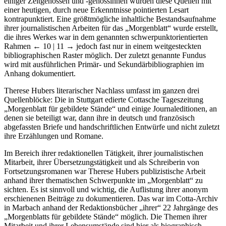
erforscht. Im Durchleuchten ihrer eigenen Sichtweise und der
einiger Zeitgenossen und -genossinnen wurden diese Quellen mit
einer heutigen, durch neue Erkenntnisse pointierten Lesart
kontrapunktiert. Eine größtmögliche inhaltliche Bestandsaufnahme
ihrer journalistischen Arbeiten für das „Morgenblatt“ wurde erstellt,
die ihres Werkes war in dem genannten schwerpunktorientierten
Rahmen
← 10 |
11 →
jedoch fast nur in einem weitgesteckten
bibliographischen Raster möglich. Der zuletzt genannte Fundus
wird mit ausführlichen Primär- und Sekundärbibliographien im
Anhang dokumentiert.
Therese Hubers literarischer Nachlass umfasst im ganzen drei
Quellenblöcke: Die in Stuttgart edierte Cottasche Tageszeitung
„Morgenblatt für gebildete Stände“ und einige Journaleditionen, an
denen sie beteiligt war, dann ihre in deutsch und französisch
abgefassten Briefe und handschriftlichen Entwürfe und nicht zuletzt
ihre Erzählungen und Romane.
Im Bereich ihrer redaktionellen Tätigkeit, ihrer journalistischen
Mitarbeit, ihrer Übersetzungstätigkeit und als Schreiberin von
Fortsetzungsromanen war Therese Hubers publizistische Arbeit
anhand ihrer thematischen Schwerpunkte im „Morgenblatt“ zu
sichten. Es ist sinnvoll und wichtig, die Auflistung ihrer anonym
erschienenen Beiträge zu dokumentieren. Das war im Cotta-Archiv
in Marbach anhand der Redaktionsbücher „ihrer“ 22 Jahrgänge des
„Morgenblatts für gebildete Stände“ möglich. Die Themen ihrer