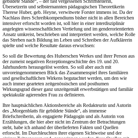
Redakteurin einer Stuttgarter Tageszeitung – dem „Morgenblatt für
gebildete Stände“, – der fast vergessenen Schriftstellerin,
Übersetzerin und selbsternannten pädagogischen Theoretikerin
Therese Huber, geb. Heyne, verwitwete Forster immens ist. Da der
Nachlass ihres Schreibkompendiums bisher nicht in allen Bereichen
intensiver erforscht worden ist, soll hier in einer interdisziplinär
angelegten wissenschaftlichen Vertiefung und im genderorientierten
Ansatz umkreist, beschrieben und interpretiert werden, welche Rolle
das Streben nach Bildung im Leben und Schreiben der Aufklärerin
spielte und welche Resultate daraus erwuchsen:
So soll die Bewertung des Huberschen Werkes und ihrer Person aus
der zumeist negativen Rezeptionsgeschichte des 19. und 20.
Jahrhunderts herausgelöst werden. So soll aber auch mit
unvoreingenommenen Blick das Zusammenspiel ihres familiären
und gesellschaftlichen Wirkens begutachtet werden, um den wie
auch immer gearteten zeitgenössischen und posthumen
Wirkungsgrad dieser ganz unzeitgemäß erwerbstätigen und familiär
spektakulär agierenden Frau zu definieren.
Ihre hauptsächlichen Aktionsbereiche als Redakteurin und Autorin
des „Morgenblatts für gebildete Stände“, als immense
Briefschreiberin, als engagierte Pädagogin und als Autorin von
Erzählungen, die hier aber nicht im Zentrum der Betrachtungen
steht, habe ich anhand der überlieferten Fakten und Quellen