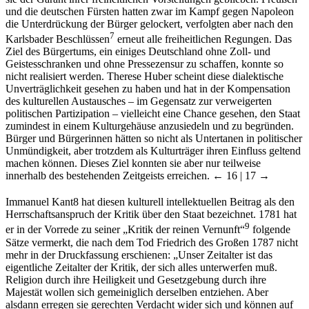
sie der Garant ihrer freiheitlichen Vorstellungen geblieben. Preußen
und die deutschen Fürsten hatten zwar im Kampf gegen Napoleon
die Unterdrückung der Bürger gelockert, verfolgten aber nach den
7
Karlsbader Beschlüssen
erneut alle freiheitlichen Regungen. Das
Ziel des Bürgertums, ein einiges Deutschland ohne Zoll- und
Geistesschranken und ohne Pressezensur zu schaffen, konnte so
nicht realisiert werden. Therese Huber scheint diese dialektische
Unverträglichkeit gesehen zu haben und hat in der Kompensation
des kulturellen Austausches – im Gegensatz zur verweigerten
politischen Partizipation – vielleicht eine Chance gesehen, den Staat
zumindest in einem Kulturgehäuse anzusiedeln und zu begründen.
Bürger und Bürgerinnen hätten so nicht als Untertanen in politischer
Unmündigkeit, aber trotzdem als Kulturträger ihren Einfluss geltend
machen können. Dieses Ziel konnten sie aber nur teilweise
innerhalb des bestehenden Zeitgeists erreichen.
← 16 |
17 →
Immanuel Kant
8
hat diesen kulturell intellektuellen Beitrag als den
Herrschaftsanspruch der Kritik über den Staat bezeichnet. 1781 hat
9
er in der Vorrede zu seiner „Kritik der reinen Vernunft“
folgende
Sätze vermerkt, die nach dem Tod Friedrich des Großen 1787 nicht
mehr in der Druckfassung erschienen: „Unser Zeitalter ist das
eigentliche Zeitalter der Kritik, der sich alles unterwerfen muß.
Religion durch ihre Heiligkeit und Gesetzgebung durch ihre
Majestät wollen sich gemeiniglich derselben entziehen. Aber