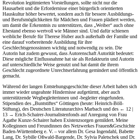
Bürgerinnenrechte einzufordern. Mit diesen durch die französische
Revolution legitimierten Vorstellungen, sollte nicht nur die
Hausarbeit und die Erfordernisse einer bürgerlich orientierten
Hauskultur höher bewertet, sondern auch für bessere Ausbildungs-
und Berufsmöglichkeiten für Mädchen und Frauen plädiert werden,
um damit die Erkenntnis zu unterstützen, dass „Weiber“ auch ohne
Ehestand ebenso wertvoll wie Männer sind. Und dafür schienen
weibliche Berufe für Therese Huber auch außerhalb der Familie und
eine darauf vorbereitende Ausbildung für ihre
Geschlechtsgenossinnen wichtig und notwendig zu sein. Die
Autorin hat zudem gewusst, dass Autorenschaft Autorität bedeutet:
Diese mögliche Einflussnahme hat sie als Redakteurin und Autorin
auf unterschiedliche Weise genutzt und hat damit die ihrem
Geschlecht zugeordnete Unrechtserfahrung gemindert und öffentlich
gemacht.
Während der langen Entstehungsgeschichte dieser Arbeit haben sich
immer wieder ungeahnte Hindernisse aufgetürmt, aber auch
unterstützende Wegbegleiterinnen und -begleiter eingefunden.
Stipendien des „Buntstiftes“ Göttingen (heute: Heinrich-Böll-
Stiftung), des Deutschen Literaturarchivs Marbach und des
← 12 |
13 →
Erich-Schairer-Journalistenfonds auf Anregung von Frau
Agathe Kunze-Schairer haben Existenzsorgen gemildert. Meine
Kolleginnen und Freundinnen des Netzwerkes Frauen&Geschichte
Baden-Württemberg e. V. – vor allem Dr. Gesa Ingendahl, Babette