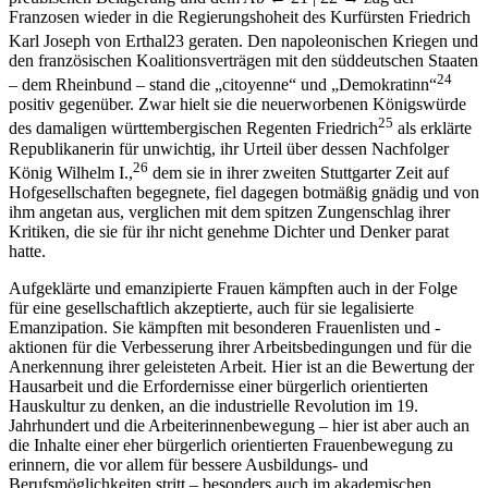
preußischen Belagerung und dem Ab
← 21 |
22 →
zug der
Franzosen wieder in die Regierungshoheit des Kurfürsten Friedrich
Karl Joseph von Erthal
23
geraten. Den napoleonischen Kriegen und
den französischen Koalitionsverträgen mit den süddeutschen Staaten
24
– dem Rheinbund – stand die „citoyenne“ und „Demokratinn“
positiv gegenüber. Zwar hielt sie die neuerworbenen Königswürde
25
des damaligen württembergischen Regenten Friedrich
als erklärte
Republikanerin für unwichtig, ihr Urteil über dessen Nachfolger
26
König Wilhelm I.,
dem sie in ihrer zweiten Stuttgarter Zeit auf
Hofgesellschaften begegnete, fiel dagegen botmäßig gnädig und von
ihm angetan aus, verglichen mit dem spitzen Zungenschlag ihrer
Kritiken, die sie für ihr nicht genehme Dichter und Denker parat
hatte.
Aufgeklärte und emanzipierte Frauen kämpften auch in der Folge
für eine gesellschaftlich akzeptierte, auch für sie legalisierte
Emanzipation. Sie kämpften mit besonderen Frauenlisten und -
aktionen für die Verbesserung ihrer Arbeitsbedingungen und für die
Anerkennung ihrer geleisteten Arbeit. Hier ist an die Bewertung der
Hausarbeit und die Erfordernisse einer bürgerlich orientierten
Hauskultur zu denken, an die industrielle Revolution im 19.
Jahrhundert und die Arbeiterinnenbewegung – hier ist aber auch an
die Inhalte einer eher bürgerlich orientierten Frauenbewegung zu
erinnern, die vor allem für bessere Ausbildungs- und