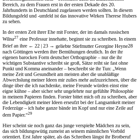
Berufsmöglichkeiten stritt – besonders auch im akademischen
Bereich, zu dem Frauen erst in der ersten Dekade des 20.
Jahrhunderts in Deutschland zugelassen werden sollten. In diesem
Bildungsfeld und -umfeld ist das innovative Wirken Therese Hubers
zu sehen.
In der ersten Zeit ihrer Ehe mit Forster, der im damals russischen
27
Wilna
eine Professur innehatte, beginnt sie zu schreiben. In einem
Brief an ihre
← 22 |
23 →
geliebte Stiefmutter Georgine Heyne
28
nach Göttingen werden ihre Bemühungen deutlich. In der ihr
eigenen barocken Form deutscher Orthographie – nur die ihr
wichtigen Substantive schreibt sie groß, Sätze reiht sie fast ohne
Punkt und Komma aneinander – beschreibt sie ihr Tun: „Wenn
meine Zeit und Gesundheit am meisten aber die unabläßige
Abwechslung meiner Ideen mir zulies mehr aufzuzeichnen, über die
dinge über die ich nachdenke, meine Freunde würden einst eine
eigne kühne – aber sicher sehr ungelehrte nur gefühlte Philosophie
in meinem Papieren finden. Forster bittet mich oft zu schreiben, aber
die Lebendigkeit meiner Ideen erseufzt bei der Langsamkeit meiner
Federzüge – ich habe ganze bände im Kopf und nur eine Zeile auf
29
dem Papier.“
Hier scheint sie noch ganz das junge verspielte Mädchen zu sein,
das sich bildungswütig zumeist an seinem männlichen Vorbild