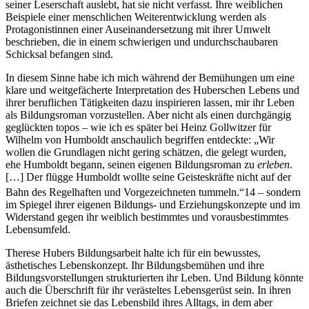
eigenen Bildungsvorsprung gegenüber seinem Protagonisten und
seiner Leserschaft auslebt, hat sie nicht verfasst. Ihre weiblichen
Beispiele einer menschlichen Weiterentwicklung werden als
Protagonistinnen einer Auseinandersetzung mit ihrer Umwelt
beschrieben, die in einem schwierigen und undurchschaubaren
Schicksal befangen sind.
In diesem Sinne habe ich mich während der Bemühungen um eine
klare und weitgefächerte Interpretation des Huberschen Lebens und
ihrer beruflichen Tätigkeiten dazu inspirieren lassen, mir ihr Leben
als Bildungsroman vorzustellen. Aber nicht als einen durchgängig
geglückten topos – wie ich es später bei Heinz Gollwitzer für
Wilhelm von Humboldt anschaulich begriffen entdeckte: „Wir
wollen die Grundlagen nicht gering schätzen, die gelegt wurden,
ehe Humboldt begann, seinen eigenen Bildungsroman zu
erleben
.
[…] Der flügge Humboldt wollte seine Geisteskräfte nicht auf der
Bahn des Regelhaften und Vorgezeichneten tummeln.“
14
– sondern
im Spiegel ihrer eigenen Bildungs- und Erziehungskonzepte und im
Widerstand gegen ihr weiblich bestimmtes und vorausbestimmtes
Lebensumfeld.
Therese Hubers Bildungsarbeit halte ich für ein bewusstes,
ästhetisches Lebenskonzept. Ihr Bildungsbemühen und ihre
Bildungsvorstellungen strukturierten ihr Leben. Und Bildung könnte
auch die Überschrift für ihr verästeltes Lebensgerüst sein. In ihren