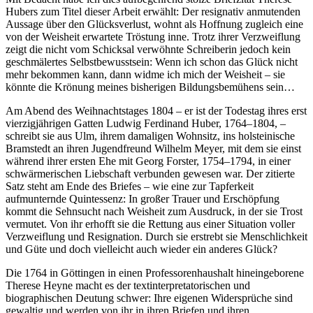
Mit Bedacht habe ich dies aufbegehrend stolze Briefzitat Therese
Hubers zum Titel dieser Arbeit erwählt: Der resignativ anmutenden
Aussage über den Glücksverlust, wohnt als Hoffnung zugleich eine
von der Weisheit erwartete Tröstung inne. Trotz ihrer Verzweiflung
zeigt die nicht vom Schicksal verwöhnte Schreiberin jedoch kein
geschmälertes Selbstbewusstsein: Wenn ich schon das Glück nicht
mehr bekommen kann, dann widme ich mich der Weisheit – sie
könnte die Krönung meines bisherigen Bildungsbemühens sein…
Am Abend des Weihnachtstages 1804 – er ist der Todestag ihres erst
vierzigjährigen Gatten Ludwig Ferdinand Huber, 1764–1804, –
schreibt sie aus Ulm, ihrem damaligen Wohnsitz, ins holsteinische
Bramstedt an ihren Jugendfreund Wilhelm Meyer, mit dem sie einst
während ihrer ersten Ehe mit Georg Forster, 1754–1794, in einer
schwärmerischen Liebschaft verbunden gewesen war. Der zitierte
Satz steht am Ende des Briefes – wie eine zur Tapferkeit
aufmunternde Quintessenz: In großer Trauer und Erschöpfung
kommt die Sehnsucht nach Weisheit zum Ausdruck, in der sie Trost
vermutet. Von ihr erhofft sie die Rettung aus einer Situation voller
Verzweiflung und Resignation. Durch sie erstrebt sie Menschlichkeit
und Güte und doch vielleicht auch wieder ein anderes Glück?
Die 1764 in Göttingen in einen Professorenhaushalt hineingeborene
Therese Heyne macht es der textinterpretatorischen und
biographischen Deutung schwer: Ihre eigenen Widersprüche sind