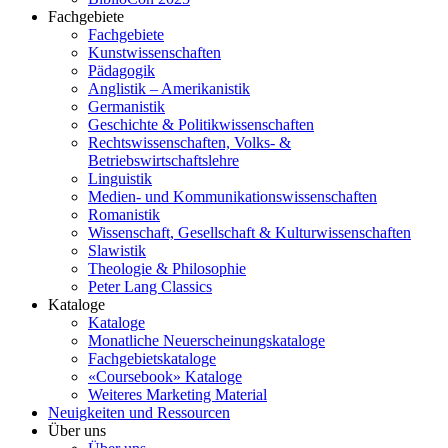
Fachgebiete
Fachgebiete
Kunstwissenschaften
Pädagogik
Anglistik – Amerikanistik
Germanistik
Geschichte & Politikwissenschaften
Rechtswissenschaften, Volks- &
Betriebswirtschaftslehre
Linguistik
Medien- und Kommunikationswissenschaften
Romanistik
Wissenschaft, Gesellschaft & Kulturwissenschaften
Slawistik
Theologie & Philosophie
Peter Lang Classics
Kataloge
Kataloge
Monatliche Neuerscheinungskataloge
Fachgebietskataloge
«Coursebook» Kataloge
Weiteres Marketing Material
Neuigkeiten und Ressourcen
Über uns