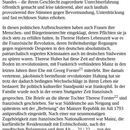
historische Etappe gilt, in der Frauen in Europa – egal welchen
Standes – die ihrem Geschlecht zugeordnete Unrechtserfahrung
öffentlich gemacht und leise taktierend, aber auch lauthals
provozierend ihre Stimmen gegen Bevormundung, Unterdrückung
und fast rechtlosen Status erhoben.
In diesen politischen Aufbruchszeiten haben auch Frauen ihre
Menschen- und Bürgerinnenrechte eingeklagt, deren Pflichten sie ja
doch stets zu erfüllen hatten. In Therese Hubers Lebenszeit war es
die Französische Revolution, deren freiheitsdurstige Regungen
gegen regierende Despoten in den deutschen absolutistisch,
patriarchalisch regierten Kleinstaaten auch im deutschen Südwesten
zu spüren waren. Therese Huber hat diese Zeit auf deutschem
Boden im revolutionären, mit Frankreich verbündeten Mainz in den
21
letzten Jahren ihrer Ehe mit Georg Forster
miterlebt. Ihre damals
vertretene, jakobinisch beeinflusste revolutionäre Haltung hat sie
trotz der dadurch bedingten Wechselschläge in ihrem Leben nie
bedauert: Ihr politisch kultureller Standpunkt war frankophil. In der
Familie wurde noch in der ersten Stuttgarter Zeit französisch
22
gesprochen. Die Briefe an die älteste Tochter Therese Forster
sind
französisch geschrieben. Sie war Süddeutsche aus Neigung und
spätestens seit der „Befreiung“ der Mainzer Republik im Juli 1793
antipreußisch eingestellt. Nach einer nur neunmonatigen
Zugehörigkeit zum französischen Nationalkonvent war Mainz, die
kurfürstliche Residenzstadt mit Erzbischofssitz, nach der