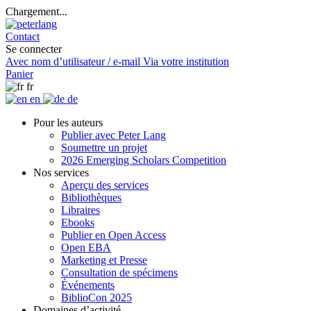
Chargement...
Contact
Se connecter
Avec nom d’utilisateur / e-mail
Via votre institution
Panier
fr
en
de
Pour les auteurs
Publier avec Peter Lang
Soumettre un projet
2026 Emerging Scholars Competition
Nos services
Aperçu des services
Bibliothèques
Libraires
Ebooks
Publier en Open Access
Open EBA
Marketing et Presse
Consultation de spécimens
Événements
BiblioCon 2025
Domaines d’activité