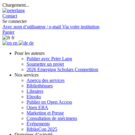
Chargement...
Contact
Se connecter
Avec nom d’utilisateur / e-mail
Via votre institution
Panier
fr
en
de
Pour les auteurs
Publier avec Peter Lang
Soumettre un projet
2026 Emerging Scholars Competition
Nos services
Aperçu des services
Bibliothèques
Libraires
Ebooks
Publier en Open Access
Open EBA
Marketing et Presse
Consultation de spécimens
Événements
BiblioCon 2025
Domaines d’activité