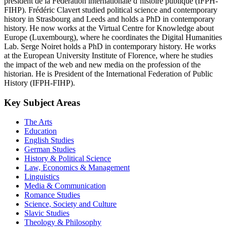
président de la Fédération internationale d’histoire publique (IFPH-
FIHP). Frédéric Clavert studied political science and contemporary
history in Strasbourg and Leeds and holds a PhD in contemporary
history. He now works at the Virtual Centre for Knowledge about
Europe (Luxembourg), where he coordinates the Digital Humanities
Lab. Serge Noiret holds a PhD in contemporary history. He works
at the European University Institute of Florence, where he studies
the impact of the web and new media on the profession of the
historian. He is President of the International Federation of Public
History (IFPH-FIHP).
Key Subject Areas
The Arts
Education
English Studies
German Studies
History & Political Science
Law, Economics & Management
Linguistics
Media & Communication
Romance Studies
Science, Society and Culture
Slavic Studies
Theology & Philosophy