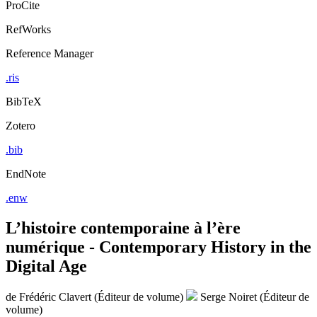
ProCite
RefWorks
Reference Manager
.ris
BibTeX
Zotero
.bib
EndNote
.enw
L’histoire contemporaine à l’ère
numérique - Contemporary History in the
Digital Age
de
Frédéric Clavert (Éditeur de volume)
Serge Noiret (Éditeur de
volume)