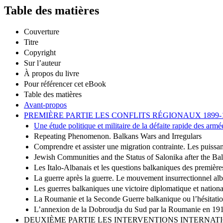
Table des matières
Couverture
Titre
Copyright
Sur l’auteur
À propos du livre
Pour référencer cet eBook
Table des matières
Avant-propos
PREMIÈRE PARTIE LES CONFLITS RÉGIONAUX 1899-
Une étude politique et militaire de la défaite rapide des ar
Repeating Phenomenon. Balkans Wars and Irregulars
Comprendre et assister une migration contrainte. Les puissan
Jewish Communities and the Status of Salonika after the B
Les Italo-Albanais et les questions balkaniques des premiè
La guerre après la guerre. Le mouvement insurrectionnel a
Les guerres balkaniques une victoire diplomatique et nationa
La Roumanie et la Seconde Guerre balkanique ou l’hésitation
L’annexion de la Dobroudja du Sud par la Roumanie en 1913 
DEUXIÈME PARTIE LES INTERVENTIONS INTERNAT