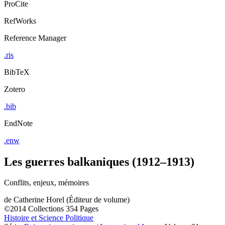
ProCite
RefWorks
Reference Manager
.ris
BibTeX
Zotero
.bib
EndNote
.enw
Les guerres balkaniques (1912–1913)
Conflits, enjeux, mémoires
de
Catherine Horel (Éditeur de volume)
©2014
Collections
354 Pages
Histoire et Science Politique