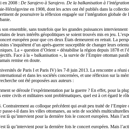
i en 2008 :
De Sarajevo à Sarajevo. De la balkanisation à l’intégrati
nie-Hérzégovine en 1908, dont les actes ont été publiés dans la collecti
tinent de poursuivre la réflexion engagée sur l’intégration globale de l
banie.
son ensemble, sans toutefois que les grandes puissances interviennent d
ertains de leurs intérêts géopolitiques se soient trouvés mis en jeu. L’ex
cert européen pour que ces deux États demeurent en retrait. La perspect
isins s’inquiètent d’un après-guerre susceptible de changer leurs orienta
iques. La « question d’Orient » déstabilise la région depuis 1878 et l’ét
jectifs. Face à la « balkanisation », la survie de l’Empire ottoman paraî
 jamais remise en doute.
iversités de Paris I et Paris IV) les 7-8 juin 2013. La rencontre a réuni
international et dans les sociétés concernées, et une réflexion sur la mémo
e recherche ont été proposées aux auteurs :
ment se déroule l’expérimentation par la guerre ? En effet, pour la plup
ns entre civils et militaires sont problématiques, quel est à cet égard le 
Contrairement au colloque précédent qui avait peu traité de l’Empire ot
 passe-t-il dans les villes ottomanes, au sein de sociétés multiculturell
est là qu’intervient pour la dernière fois le concert européen. Mais l’act
est là qu’intervient pour la dernière fois le concert européen. Mais l’act