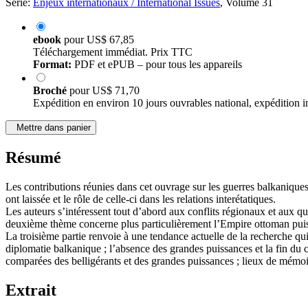
Série:
Enjeux internationaux / International Issues
, Volume 31
ebook
pour
US$ 67,85
Téléchargement immédiat. Prix TTC
Format:
PDF et ePUB – pour tous les appareils
Broché
pour
US$ 71,70
Expédition en environ 10 jours ouvrables national, expédition i
Mettre dans panier
Résumé
Les contributions réunies dans cet ouvrage sur les guerres balkaniques
ont laissée et le rôle de celle-ci dans les relations interétatiques.
Les auteurs s’intéressent tout d’abord aux conflits régionaux et aux ques
deuxième thème concerne plus particulièrement l’Empire ottoman puis l
La troisième partie renvoie à une tendance actuelle de la recherche qui e
diplomatie balkanique ; l’absence des grandes puissances et la fin du 
comparées des belligérants et des grandes puissances ; lieux de mémoir
Extrait