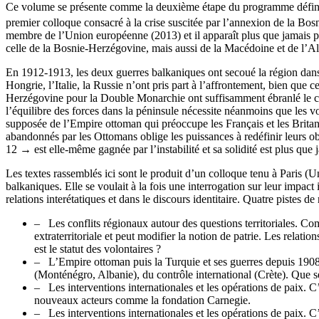
Ce volume se présente comme la deuxième étape du programme défin
premier colloque consacré à la crise suscitée par l’annexion de la Bos
membre de l’Union européenne (2013) et il apparaît plus que jamais per
celle de la Bosnie-Herzégovine, mais aussi de la Macédoine et de l’Al
En 1912-1913, les deux guerres balkaniques ont secoué la région dans 
Hongrie, l’Italie, la Russie n’ont pris part à l’affrontement, bien que c
Herzégovine pour la Double Monarchie ont suffisamment ébranlé le con
l’équilibre des forces dans la péninsule nécessite néanmoins que les vo
supposée de l’Empire ottoman qui préoccupe les Français et les Britann
abandonnés par les Ottomans oblige les puissances à redéfinir leurs ob
12 →
est elle-même gagnée par l’instabilité et sa solidité est plus que
Les textes rassemblés ici sont le produit d’un colloque tenu à Paris (Un
balkaniques. Elle se voulait à la fois une interrogation sur leur impact 
relations interétatiques et dans le discours identitaire. Quatre pistes d
– Les conflits régionaux autour des questions territoriales. Com
extraterritoriale et peut modifier la notion de patrie. Les relatio
est le statut des volontaires ?
– L’Empire ottoman puis la Turquie et ses guerres depuis 1908. 
(Monténégro, Albanie), du contrôle international (Crète). Que se
– Les interventions internationales et les opérations de paix. C’
nouveaux acteurs comme la fondation Carnegie.
– Les interventions internationales et les opérations de paix. C’