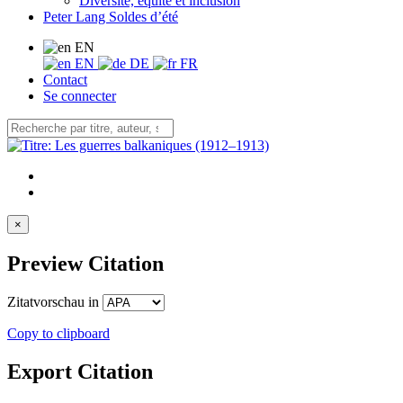
Diversité, équité et inclusion
Peter Lang Soldes d’été
EN
EN
DE
FR
Contact
Se connecter
×
Preview Citation
Zitatvorschau in
Copy to clipboard
Export Citation