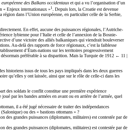
on européenne des Balkans occidentaux
et qui a vu l’organisation d’un
1
on « Enjeux internationaux »
. Depuis lors, la Croatie est devenue
a région dans l’Union européenne, en particulier celle de la Serbie,
irectement. En effet, aucune des puissances régionales, l’Autriche-
périence lybienne pour l’Italie et celle de l’annexion de la Bosnie-
ive d’une victoire des alliés balkaniques qui viendrait bouleverser
tions. Au-delà des rapports de force régionaux, c’est la faiblesse
ablissement d’États-nations sur les territoires progressivement
t désormais préférable à sa disparition. Mais la Turquie de 1912
← 11 |
 des historiens issus de tous les pays impliqués dans les deux guerres
ire qu’elles y ont laissée, ainsi que sur le rôle de celle-ci dans les
art des soldats le conflit constitue une première expérience
rôle joué par les bandes armées en avant ou en arrière de l’armée, quel
toman, il a été jugé nécessaire de traiter des indépendances
es (Salonique) ou des « bastions ottomans » ?
ion des grandes puissances (diplomates, militaires) est contestée par de
ion des grandes puissances (diplomates, militaires) est contestée par de