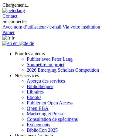
Chargement...
Contact
Se connecter
Avec nom d’utilisateur / e-mail
Via votre institution
Panier
fr
en
de
Pour les auteurs
Publier avec Peter Lang
Soumettre un projet
2026 Emerging Scholars Competition
Nos services
Aperçu des services
Bibliothèques
Libraires
Ebooks
Publier en Open Access
Open EBA
Marketing et Presse
Consultation de spécimens
Événements
BiblioCon 2025
Domaines d’activité