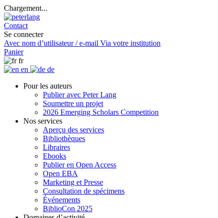
Chargement...
Contact
Se connecter
Avec nom d’utilisateur / e-mail
Via votre institution
Panier
fr
en
de
Pour les auteurs
Publier avec Peter Lang
Soumettre un projet
2026 Emerging Scholars Competition
Nos services
Aperçu des services
Bibliothèques
Libraires
Ebooks
Publier en Open Access
Open EBA
Marketing et Presse
Consultation de spécimens
Événements
BiblioCon 2025
Domaines d’activité