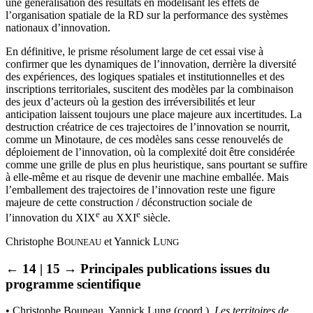
une généralisation des résultats en modélisant les effets de
l’organisation spatiale de la RD sur la performance des systèmes
nationaux d’innovation.
En définitive, le prisme résolument large de cet essai vise à
confirmer que les dynamiques de l’innovation, derrière la diversité
des expériences, des logiques spatiales et institutionnelles et des
inscriptions territoriales, suscitent des modèles par la combinaison
des jeux d’acteurs où la gestion des irréversibilités et leur
anticipation laissent toujours une place majeure aux incertitudes. La
destruction créatrice de ces trajectoires de l’innovation se nourrit,
comme un Minotaure, de ces modèles sans cesse renouvelés de
déploiement de l’innovation, où la complexité doit être considérée
comme une grille de plus en plus heuristique, sans pourtant se suffire
à elle-même et au risque de devenir une machine emballée. Mais
l’emballement des trajectoires de l’innovation reste une figure
majeure de cette construction / déconstruction sociale de
e
e
l’innovation du XIX
au XXI
siècle.
Christophe B
et Yannick L
OUNEAU
UNG
← 14 | 15 →
Principales publications issues du
programme scientifique
•
Christophe Bouneau, Yannick Lung (coord.),
Les territoires de