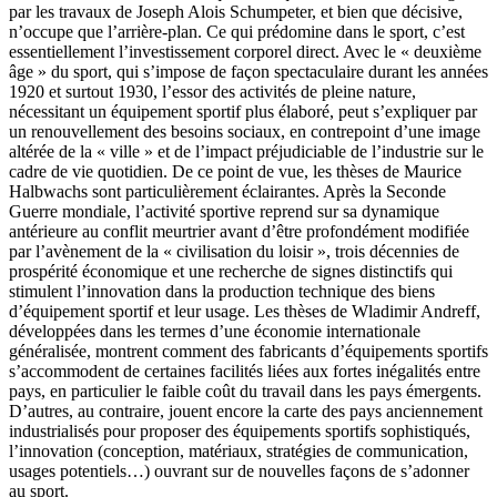
par les travaux de Joseph Alois Schumpeter, et bien que décisive,
n’occupe que l’arrière-plan. Ce qui prédomine dans le sport, c’est
essentiellement l’investissement corporel direct. Avec le « deuxième
âge » du sport, qui s’impose de façon spectaculaire durant les années
1920 et surtout 1930, l’essor des activités de pleine nature,
nécessitant un équipement sportif plus élaboré, peut s’expliquer par
un renouvellement des besoins sociaux, en contrepoint d’une image
altérée de la « ville » et de l’impact préjudiciable de l’industrie sur le
cadre de vie quotidien. De ce point de vue, les thèses de Maurice
Halbwachs sont particulièrement éclairantes. Après la Seconde
Guerre mondiale, l’activité sportive reprend sur sa dynamique
antérieure au conflit meurtrier avant d’être profondément modifiée
par l’avènement de la « civilisation du loisir », trois décennies de
prospérité économique et une recherche de signes distinctifs qui
stimulent l’innovation dans la production technique des biens
d’équipement sportif et leur usage. Les thèses de Wladimir Andreff,
développées dans les termes d’une économie internationale
généralisée, montrent comment des fabricants d’équipements sportifs
s’accommodent de certaines facilités liées aux fortes inégalités entre
pays, en particulier le faible coût du travail dans les pays émergents.
D’autres, au contraire, jouent encore la carte des pays anciennement
industrialisés pour proposer des équipements sportifs sophistiqués,
l’innovation (conception, matériaux, stratégies de communication,
usages potentiels…) ouvrant sur de nouvelles façons de s’adonner
au sport.