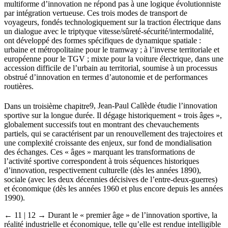
multiforme d’innovation ne répond pas à une logique évolutionniste
par intégration vertueuse. Ces trois modes de transport de
voyageurs, fondés technologiquement sur la traction électrique dans
un dialogue avec le triptyque vitesse/sûreté-sécurité/intermodalité,
ont développé des formes spécifiques de dynamique spatiale :
urbaine et métropolitaine pour le tramway ; à l’inverse territoriale et
européenne pour le TGV ; mixte pour la voiture électrique, dans une
accession difficile de l’urbain au territorial, soumise à un processus
obstrué d’innovation en termes d’autonomie et de performances
routières.
Dans un troisième chapitre
9
, Jean-Paul Callède étudie l’innovation
sportive sur la longue durée. Il dégage historiquement « trois âges »,
globalement successifs tout en montrant des chevauchements
partiels, qui se caractérisent par un renouvellement des trajectoires et
une complexité croissante des enjeux, sur fond de mondialisation
des échanges. Ces « âges » marquant les transformations de
l’activité sportive correspondent à trois séquences historiques
d’innovation, respectivement culturelle (dès les années 1890),
sociale (avec les deux décennies décisives de l’entre-deux-guerres)
et économique (dès les années 1960 et plus encore depuis les années
1990).
← 11 | 12 →
Durant le « premier âge » de l’innovation sportive, la
réalité industrielle et économique, telle qu’elle est rendue intelligible