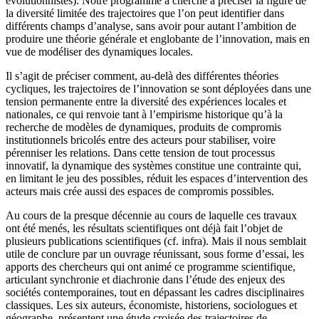
évolutionnistes). Notre programme a cherché à préciser la figure de
la diversité limitée des trajectoires que l’on peut identifier dans
différents champs d’analyse, sans avoir pour autant l’ambition de
produire une théorie générale et englobante de l’innovation, mais en
vue de modéliser des dynamiques locales.
Il s’agit de préciser comment, au-delà des différentes théories
cycliques, les trajectoires de l’innovation se sont déployées dans une
tension permanente entre la diversité des expériences locales et
nationales, ce qui renvoie tant à l’empirisme historique qu’à la
recherche de modèles de dynamiques, produits de compromis
institutionnels bricolés entre des acteurs pour stabiliser, voire
pérenniser les relations. Dans cette tension de tout processus
innovatif, la dynamique des systèmes constitue une contrainte qui,
en limitant le jeu des possibles, réduit les espaces d’intervention des
acteurs mais crée aussi des espaces de compromis possibles.
Au cours de la presque décennie au cours de laquelle ces travaux
ont été menés, les résultats scientifiques ont déjà fait l’objet de
plusieurs publications scientifiques (cf. infra). Mais il nous semblait
utile de conclure par un ouvrage réunissant, sous forme d’essai, les
apports des chercheurs qui ont animé ce programme scientifique,
articulant synchronie et diachronie dans l’étude des enjeux des
sociétés contemporaines, tout en dépassant les cadres disciplinaires
classiques. Les six auteurs, économiste, historiens, sociologues et
géographe, présentent une étude croisée des trajectoires de