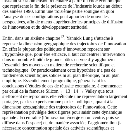
insistant sur la dimension réticulaire à partir du choc économique
que représente la fin de la présence de l’industrie lourde au début
des années 1990. Enfin une troisième partie souligne en quoi
l’analyse de ces configurations peut apporter de nouvelles
perspectives, afin de mieux appréhender les principes de diffusion
de l’innovation et du développement territorial.
12
Enfin, dans un sixième chapitre
, Yannick Lung s’attache à
repenser la dimension géographique des trajectoires de l’innovation.
En effet la plupart des politiques d’innovation reposent sur
l’hypothèse que, pour être efficace, il faut concentrer l’intervention
dans un nombre limité de grands pôles en vue d’y agglomérer
l’essentiel des moyens en matière de recherche scientifique et
technologique. Or paradoxalement cette hypothèse n’a pas de
fondements scientifiques solides ni au plan théorique, ni au plan
empirique. Essentiellement pragmatique, généralisant les
conclusions d’études de cas de réussite exemplaire, à commencer
par celui de la fameuse Silicon
← 13 | 14 →
Valley que tous
s’efforcent de reproduire, elle véhicule une représentation largement
partagée, par les experts comme par les politiques, quant à la
dimension géographique des trajectoires de l’innovation. Cette
représentation privilégie deux figures pour saisir cette dynamique
spatiale : la centralité (l’innovation émerge en un centre, puis se
diffuse dans l’espace) et, de manière associée, l’agglomération (la
nécessaire concentration spatiale des activités scientifiques et