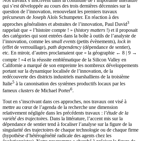
Nos travaux s’inscrivent dans la continuité de l’importante littérature
qui s’est développée au cours des trois dernières décennies sur la
question de l’innovation, renouvelant les premiers travaux
précurseurs de Joseph Aloïs Schumpeter. En réaction à des
3
approches généralistes et abstraites de l’innovation, Paul David
rappelait que « l’histoire compte ! » (
history matters
!) et il proposait
des catégories qui sont entrées dans la boîte à outils de l’analyste de
l’innovation, comme les
small events
(petits évènements),
lock in
(effet de verrouillage),
path dependency
(dépendance de sentier),
etc. En miroir, d’autres proclamaient que « la géographie
← 8 | 9 →
compte ! »
4
et la réussite emblématique de la Silicon Valley en
Californie a marqué de son empreinte les nombreux développements
portant sur la dynamique localisée de l’innovation, de la
redécouverte des districts industriels marshalliens de la troisième
5
Italie
à la canonisation des systèmes productifs locaux par les
6
fameux
clusters
de Michael Porter
.
Tout en s’inscrivant dans ces approches, nos travaux ont visé à
mettre au cœur de l’agenda de la recherche une dimension
relativement négligée dans les précédents travaux :
l’étude de la
variété des trajectoires
. Dans la littérature, l’accent mis sur la
dépendance de sentier tend à focaliser l’analyse sur la figure de la
singularité des trajectoires de chaque technologie ou de chaque firme
(hypothèse d’hétérogénéité radicale des agents chez les