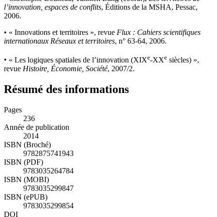
l’innovation, espaces de conflits
, Éditions de la MSHA, Pessac,
2006.
•
« Innovations et territoires », revue
Flux : Cahiers scientifiques
internationaux Réseaux et territoires
, n° 63-64, 2006.
e
e
•
« Les logiques spatiales de l’innovation (XIX
-XX
siècles) »,
revue
Histoire, Économie, Société
, 2007/2.
Résumé des informations
Pages
236
Année de publication
2014
ISBN (Broché)
9782875741943
ISBN (PDF)
9783035264784
ISBN (MOBI)
9783035299847
ISBN (ePUB)
9783035299854
DOI