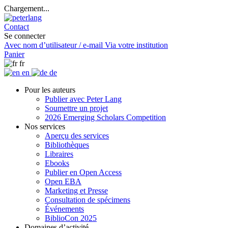
Chargement...
Contact
Se connecter
Avec nom d’utilisateur / e-mail
Via votre institution
Panier
fr
en
de
Pour les auteurs
Publier avec Peter Lang
Soumettre un projet
2026 Emerging Scholars Competition
Nos services
Aperçu des services
Bibliothèques
Libraires
Ebooks
Publier en Open Access
Open EBA
Marketing et Presse
Consultation de spécimens
Événements
BiblioCon 2025
Domaines d’activité