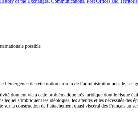
 History of the Exchanges, Communications, Post Offices and Territorie
nternationale possible
e l’émergence de cette notion au sein de l’administration postale, ses gr
ctivité donnent vie à cette problématique très juridique dont le risque éta
s lequel s’imbriquent les idéologies, les attentes et les nécessités des é
ante sur la construction de l’attachement quasi viscéral des Français au se