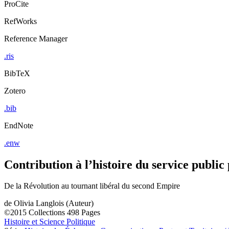
ProCite
RefWorks
Reference Manager
.ris
BibTeX
Zotero
.bib
EndNote
.enw
Contribution à l’histoire du service public
De la Révolution au tournant libéral du second Empire
de
Olivia Langlois (Auteur)
©2015
Collections
498 Pages
Histoire et Science Politique