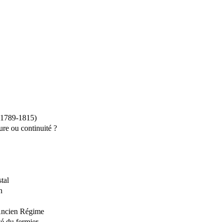
789-1815)
re ou continuité ?
tal
n
’Ancien Régime
té du fermier