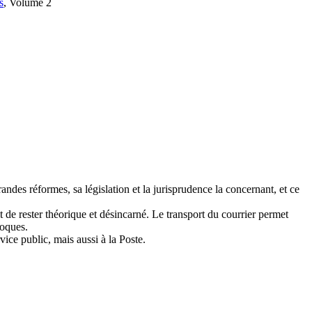
s
, Volume 2
andes réformes, sa législation et la jurisprudence la concernant, et ce
it de rester théorique et désincarné. Le transport du courrier permet
poques.
rvice public, mais aussi à la Poste.