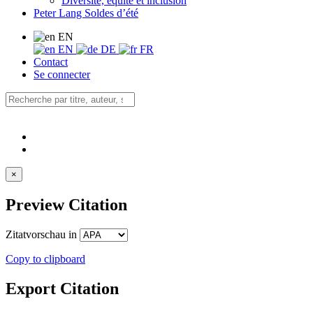
Diversité, équité et inclusion
Peter Lang Soldes d’été
EN
EN
DE
FR
Contact
Se connecter
×
Preview Citation
Zitatvorschau in
Copy to clipboard
Export Citation