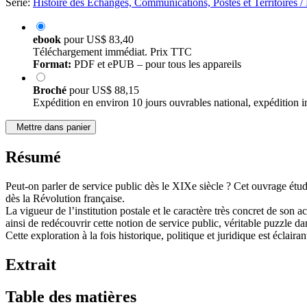
Série:
Histoire des Échanges, Communications, Postes et Territoires /
ebook
pour
US$ 83,40
Téléchargement immédiat. Prix TTC
Format:
PDF et ePUB – pour tous les appareils
Broché
pour
US$ 88,15
Expédition en environ 10 jours ouvrables national, expédition i
Mettre dans panier
Résumé
Peut-on parler de service public dès le XIXe siècle ? Cet ouvrage étudi
dès la Révolution française.
La vigueur de l’institution postale et le caractère très concret de son a
ainsi de redécouvrir cette notion de service public, véritable puzzle dan
Cette exploration à la fois historique, politique et juridique est éclair
Extrait
Table des matières