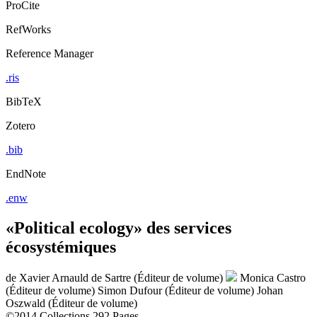
ProCite
RefWorks
Reference Manager
.ris
BibTeX
Zotero
.bib
EndNote
.enw
«Political ecology» des services
écosystémiques
de
Xavier Arnauld de Sartre (Éditeur de volume)
Monica Castro
(Éditeur de volume)
Simon Dufour (Éditeur de volume)
Johan
Oszwald (Éditeur de volume)
©2014
Collections
292 Pages