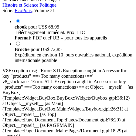
Histoire et Science Politique
Série:
EcoPolis
, Volume 21
ebook
pour
US$ 68,95
Téléchargement immédiat. Prix TTC
Format:
PDF et ePUB – pour tous les appareils
Broché
pour
US$ 72,85
Expédition en environ 10 jours ouvrables national, expédition
internationale possible
V8Exception msg='Error: STL Exception caught in Accessor for
key "products" ==>Too many connections<=='
v8_stacktrace='Error: STL Exception caught in Accessor for key
"products" ==>Too many connections<== at Object.__myself__ [as
BuyBox]
(Template::Widget.BuyBox.BuyBox::Widgets/Buybox.gtpl:36:12)
at Object.__myself__ [as Main]
(Template::Widget.BuyBox.Main::Widgets/Buybox.gtpl:26:31) at
Object.__myself__ [as Top]
(Template::Page.Document.Top::Pages/Document.gtpl:76:29) at
Object.__myself__ [as PAGEMAIN]
(Template::Page.Document.Main::Pages/Document.gtpl:18:29) at