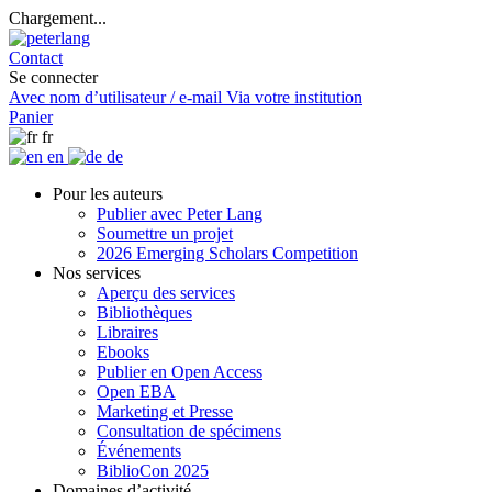
Chargement...
Contact
Se connecter
Avec nom d’utilisateur / e-mail
Via votre institution
Panier
fr
en
de
Pour les auteurs
Publier avec Peter Lang
Soumettre un projet
2026 Emerging Scholars Competition
Nos services
Aperçu des services
Bibliothèques
Libraires
Ebooks
Publier en Open Access
Open EBA
Marketing et Presse
Consultation de spécimens
Événements
BiblioCon 2025
Domaines d’activité