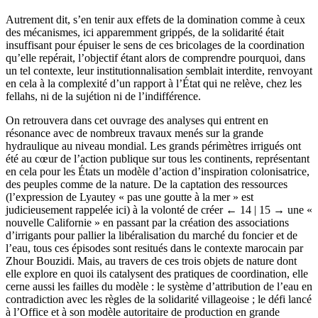
Autrement dit, s’en tenir aux effets de la domination comme à ceux
des mécanismes, ici apparemment grippés, de la solidarité était
insuffisant pour épuiser le sens de ces bricolages de la coordination
qu’elle repérait, l’objectif étant alors de comprendre pourquoi, dans
un tel contexte, leur institutionnalisation semblait interdite, renvoyant
en cela à la complexité d’un rapport à l’État qui ne relève, chez les
fellahs, ni de la sujétion ni de l’indifférence.
On retrouvera dans cet ouvrage des analyses qui entrent en
résonance avec de nombreux travaux menés sur la grande
hydraulique au niveau mondial. Les grands périmètres irrigués ont
été au cœur de l’action publique sur tous les continents, représentant
en cela pour les États un modèle d’action d’inspiration colonisatrice,
des peuples comme de la nature. De la captation des ressources
(l’expression de Lyautey « pas une goutte à la mer » est
judicieusement rappelée ici) à la volonté de créer
← 14 | 15 →
une «
nouvelle Californie » en passant par la création des associations
d’irrigants pour pallier la libéralisation du marché du foncier et de
l’eau, tous ces épisodes sont resitués dans le contexte marocain par
Zhour Bouzidi. Mais, au travers de ces trois objets de nature dont
elle explore en quoi ils catalysent des pratiques de coordination, elle
cerne aussi les failles du modèle : le système d’attribution de l’eau en
contradiction avec les règles de la solidarité villageoise ; le défi lancé
à l’Office et à son modèle autoritaire de production en grande