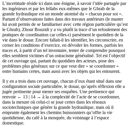
L’incertitude réside ici dans une énigme, à savoir l’idée partagée par
les ingénieurs et par les fellahs eux-mêmes que le Ghrab de la
grande hydraulique est un monde atomisé du « chacun pour soi ».
Partant d’observations faites dans des travaux antérieurs (le master
lui avait permis de se familiariser avec cette région particulière qu’est
le Ghrab), Zhour Bouzidi y a vu plutôt la trace d’un refoulement des
pratiques de coordination car celles-ci parsèment le quotidien de la
vie dans le douar. Encore fallait-il les identifier, les circonscrire, en
cerner les conditions d’exercice, en dévoiler les formes, parfois les
traces et, à partir d’un tel inventaire, tenter de comprendre pourquoi
elles semblent victimes d’un ostracisme généralisé. Tel est l’objectif
de cet ouvrage qui, partant du quotidien des acteurs, pose des
problèmes plus généraux sur ce que veut dire « se coordonner »
entre humains certes, mais aussi avec les objets qui les entourent.
Il y en a trois dans cet ouvrage, chacun d’eux étant situé dans une
configuration sociale particulière, le douar, qu’après réflexion elle a
jugée pertinente pour mener ses enquêtes. Une pertinence qui
renvoie
← 13 | 14 →
à la complexité de l’acte de se coordonner,
dans la mesure où celui-ci se joue certes dans les réseaux
sociotechniques que génère la grande hydraulique, mais où il
emprunte également les chemins buissonniers qu’offre la vie
quotidienne, du café à la mosquée, du voisinage à l’espace
domestique.