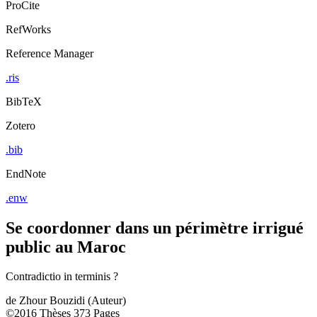
ProCite
RefWorks
Reference Manager
.ris
BibTeX
Zotero
.bib
EndNote
.enw
Se coordonner dans un périmètre irrigué
public au Maroc
Contradictio in terminis ?
de
Zhour Bouzidi (Auteur)
©2016
Thèses
373 Pages