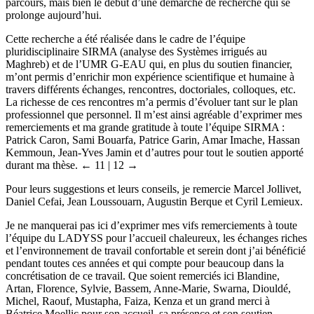
parcours, mais bien le début d’une démarche de recherche qui se
prolonge aujourd’hui.
Cette recherche a été réalisée dans le cadre de l’équipe
pluridisciplinaire SIRMA (analyse des Systèmes irrigués au
Maghreb) et de l’UMR G-EAU qui, en plus du soutien financier,
m’ont permis d’enrichir mon expérience scientifique et humaine à
travers différents échanges, rencontres, doctoriales, colloques, etc.
La richesse de ces rencontres m’a permis d’évoluer tant sur le plan
professionnel que personnel. Il m’est ainsi agréable d’exprimer mes
remerciements et ma grande gratitude à toute l’équipe SIRMA :
Patrick Caron, Sami Bouarfa, Patrice Garin, Amar Imache, Hassan
Kemmoun, Jean-Yves Jamin et d’autres pour tout le soutien apporté
durant ma thèse.
← 11 | 12 →
Pour leurs suggestions et leurs conseils, je remercie Marcel Jollivet,
Daniel Cefai, Jean Loussouarn, Augustin Berque et Cyril Lemieux.
Je ne manquerai pas ici d’exprimer mes vifs remerciements à toute
l’équipe du LADYSS pour l’accueil chaleureux, les échanges riches
et l’environnement de travail confortable et serein dont j’ai bénéficié
pendant toutes ces années et qui compte pour beaucoup dans la
concrétisation de ce travail. Que soient remerciés ici Blandine,
Artan, Florence, Sylvie, Bassem, Anne-Marie, Swarna, Diouldé,
Michel, Raouf, Mustapha, Faiza, Kenza et un grand merci à
Béatrice Moellic pour son accueil, sa présence et son soutien