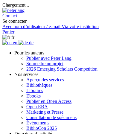
Chargement...
Contact
Se connecter
Avec nom d’utilisateur / e-mail
Via votre institution
Panier
fr
en
de
Pour les auteurs
Publier avec Peter Lang
Soumettre un projet
2026 Emerging Scholars Competition
Nos services
Aperçu des services
Bibliothèques
Libraires
Ebooks
Publier en Open Access
Open EBA
Marketing et Presse
Consultation de spécimens
Événements
BiblioCon 2025
Domaines d’activité