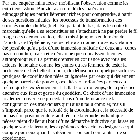
Par une enquête minutieuse, mobilisant l’observation comme les
entretiens, Zhour Bouzidi a accumulé des matériaux
ethnographiques particulièrement riches pour comprendre, à partir
de ses questions initiales, les processus de transformation des
sociétés rurales du Maghreb. En partant du bas, dans le contexte
marocain qu’elle a su reconstituer en s’attachant à ne pas perdre le fil
rouge de sa démonstration, elle a mis à jour, mis en lumière de
l’anodin, de l’éphémère, auquel elle a su donner du sens. Cela n’a
été possible qu’au prix d’une immersion radicale de deux ans, certes
pas en continu, mais cette démarche que connaissent bien les
anthropologues lui a permis d’entrer en confiance avec tous les
acteurs, le notable comme les jeunes ou les femmes, de tester la
pertinence de l’échelle du douar, de débusquer en quelque sorte ces
pratiques de coordination niées ou ignorées par ceux qui détiennent
quelque parcelle de pouvoir, occultées ou refoulées par ceux-là
même qui les expérimentent. Il fallait donc du temps, de la présence
attentive aux faits et gestes du quotidien. Ce choix d’une immersion
totalement ouverte ne procédait pas d’une ignorance de la
configuration des trois douars qu’il aurait fallu combler, mais il
s’imposait parce que le refoulé de la coordination et la nécessité de
ne pas être prisonnier du grand récit de la grande hydraulique
nécessitaient d’aller au bout d’une démarche inductive qui laisse en
quelque sorte le terrain, les expériences des acteurs désigner ce qui
compte pour eux quand ils décident – ou sont contraints – de se
coordonner.