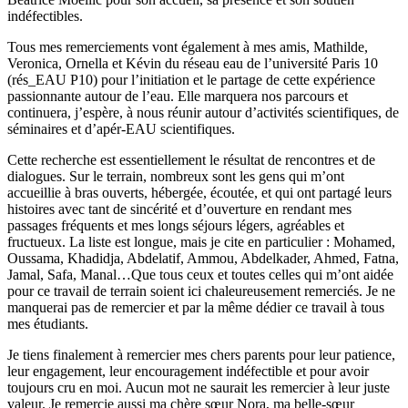
indéfectibles.
Tous mes remerciements vont également à mes amis, Mathilde,
Veronica, Ornella et Kévin du réseau eau de l’université Paris 10
(rés_EAU P10) pour l’initiation et le partage de cette expérience
passionnante autour de l’eau. Elle marquera nos parcours et
continuera, j’espère, à nous réunir autour d’activités scientifiques, de
séminaires et d’apér-EAU scientifiques.
Cette recherche est essentiellement le résultat de rencontres et de
dialogues. Sur le terrain, nombreux sont les gens qui m’ont
accueillie à bras ouverts, hébergée, écoutée, et qui ont partagé leurs
histoires avec tant de sincérité et d’ouverture en rendant mes
passages fréquents et mes longs séjours légers, agréables et
fructueux. La liste est longue, mais je cite en particulier : Mohamed,
Oussama, Khadidja, Abdelatif, Ammou, Abdelkader, Ahmed, Fatna,
Jamal, Safa, Manal…Que tous ceux et toutes celles qui m’ont aidée
pour ce travail de terrain soient ici chaleureusement remerciés. Je ne
manquerai pas de remercier et par la même dédier ce travail à tous
mes étudiants.
Je tiens finalement à remercier mes chers parents pour leur patience,
leur engagement, leur encouragement indéfectible et pour avoir
toujours cru en moi. Aucun mot ne saurait les remercier à leur juste
valeur. Je remercie aussi ma chère sœur Nora, ma belle-sœur