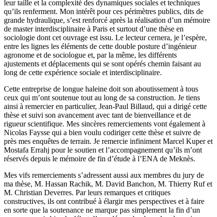
leur taille et la complexité des dynamiques sociales et techniques
qu’ils renferment. Mon intérêt pour ces périmètres publics, dits de
grande hydraulique, s’est renforcé après la réalisation d’un mémoire
de master interdisciplinaire à Paris et surtout d’une thèse en
sociologie dont cet ouvrage est issu. Le lecteur cernera, je l’espère,
entre les lignes les éléments de cette double posture d’ingénieur
agronome et de sociologue et, par la même, les différents
ajustements et déplacements qui se sont opérés chemin faisant au
long de cette expérience sociale et interdisciplinaire.
Cette entreprise de longue haleine doit son aboutissement à tous
ceux qui m’ont soutenue tout au long de sa construction. Je tiens
ainsi à remercier en particulier, Jean-Paul Billaud, qui a dirigé cette
thèse et suivi son avancement avec tant de bienveillance et de
rigueur scientifique. Mes sincères remerciements vont également à
Nicolas Faysse qui a bien voulu codiriger cette thèse et suivre de
près mes enquêtes de terrain. Je remercie infiniment Marcel Kuper et
Mostafa Errahj pour le soutien et l’accompagnement qu’ils m’ont
réservés depuis le mémoire de fin d’étude à l’ENA de Meknès.
Mes vifs remerciements s’adressent aussi aux membres du jury de
ma thèse, M. Hassan Rachik, M. David Banchon, M. Thierry Ruf et
M. Christian Deverres. Par leurs remarques et critiques
constructives, ils ont contribué à élargir mes perspectives et à faire
en sorte que la soutenance ne marque pas simplement la fin d’un