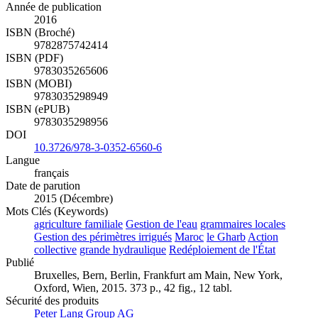
Année de publication
2016
ISBN (Broché)
9782875742414
ISBN (PDF)
9783035265606
ISBN (MOBI)
9783035298949
ISBN (ePUB)
9783035298956
DOI
10.3726/978-3-0352-6560-6
Langue
français
Date de parution
2015 (Décembre)
Mots Clés (Keywords)
agriculture familiale
Gestion de l'eau
grammaires locales
Gestion des périmètres irrigués
Maroc
le Gharb
Action
collective
grande hydraulique
Redéploiement de l'État
Publié
Bruxelles, Bern, Berlin, Frankfurt am Main, New York,
Oxford, Wien, 2015. 373 p., 42 fig., 12 tabl.
Sécurité des produits
Peter Lang Group AG