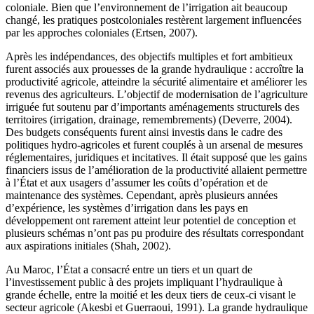
coloniale. Bien que l’environnement de l’irrigation ait beaucoup
changé, les pratiques postcoloniales restèrent largement influencées
par les approches coloniales (Ertsen, 2007).
Après les indépendances, des objectifs multiples et fort ambitieux
furent associés aux prouesses de la grande hydraulique : accroître la
productivité agricole, atteindre la sécurité alimentaire et améliorer les
revenus des agriculteurs. L’objectif de modernisation de l’agriculture
irriguée fut soutenu par d’importants aménagements structurels des
territoires (irrigation, drainage, remembrements) (Deverre, 2004).
Des budgets conséquents furent ainsi investis dans le cadre des
politiques hydro-agricoles et furent couplés à un arsenal de mesures
réglementaires, juridiques et incitatives. Il était supposé que les gains
financiers issus de l’amélioration de la productivité allaient permettre
à l’État et aux usagers d’assumer les coûts d’opération et de
maintenance des systèmes. Cependant, après plusieurs années
d’expérience, les systèmes d’irrigation dans les pays en
développement ont rarement atteint leur potentiel de conception et
plusieurs schémas n’ont pas pu produire des résultats correspondant
aux aspirations initiales (Shah, 2002).
Au Maroc, l’État a consacré entre un tiers et un quart de
l’investissement public à des projets impliquant l’hydraulique à
grande échelle, entre la moitié et les deux tiers de ceux-ci visant le
secteur agricole (Akesbi et Guerraoui, 1991). La grande hydraulique