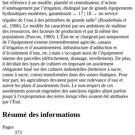
fait référence à un modèle, planifié et centralisateur, d’action
d’aménagement par l’irrigation, distingué par de grands équipements
hydrauliques modernes, garantissant
← 17 | 18 →
un service
1
régulier de l’eau à des périmètres de grande taille
(Bouderbala
et
al
., 1986). Le modèle fut caractérisé par ses ambitions de maîtrise
des ressources, des facteurs de production et par là même des
populations (Pascon, 1980). L’État ne se chargeait pas uniquement
de l’équipement externe (remembrement agricole, canaux
d’irrigation et d’assainissement, infrastructure d’adduction et
d’écoulement d’eau, etc.) mais s’occupait aussi de l’équipement
interne des parcelles (défrichement, drainage, nivellement). De plus,
il décidait des types de cultures en imposant un assolement
obligatoire basé sur des cultures industrielles (betterave à sucre,
canne à sucre, coton) transformées dans des usines étatiques. Pour
leur part, les agriculteurs devaient payer une redevance d’eau et
suivre les plans d’assolements fixés. Le non-respect de ces
assolements pouvait engendrer des sanctions rigides allant parfois
jusqu’à l’expropriation des terres lorsqu’elles avaient été attribuées
par l’État.
Résumé des informations
Pages
373