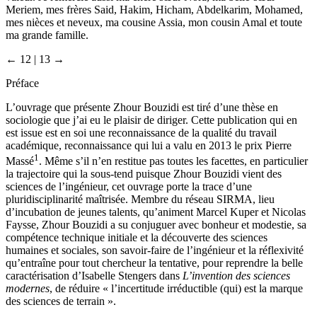
Meriem, mes frères Said, Hakim, Hicham, Abdelkarim, Mohamed,
mes nièces et neveux, ma cousine Assia, mon cousin Amal et toute
ma grande famille.
← 12 | 13 →
Préface
L’ouvrage que présente Zhour Bouzidi est tiré d’une thèse en
sociologie que j’ai eu le plaisir de diriger. Cette publication qui en
est issue est en soi une reconnaissance de la qualité du travail
académique, reconnaissance qui lui a valu en 2013 le prix Pierre
1
Massé
. Même s’il n’en restitue pas toutes les facettes, en particulier
la trajectoire qui la sous-tend puisque Zhour Bouzidi vient des
sciences de l’ingénieur, cet ouvrage porte la trace d’une
pluridisciplinarité maîtrisée. Membre du réseau SIRMA, lieu
d’incubation de jeunes talents, qu’animent Marcel Kuper et Nicolas
Faysse, Zhour Bouzidi a su conjuguer avec bonheur et modestie, sa
compétence technique initiale et la découverte des sciences
humaines et sociales, son savoir-faire de l’ingénieur et la réflexivité
qu’entraîne pour tout chercheur la tentative, pour reprendre la belle
caractérisation d’Isabelle Stengers dans
L’invention des sciences
modernes
, de réduire « l’incertitude irréductible (qui) est la marque
des sciences de terrain ».