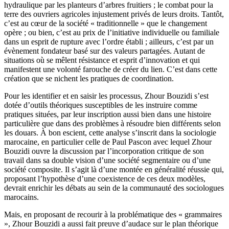
hydraulique par les planteurs d’arbres fruitiers ; le combat pour la
terre des ouvriers agricoles injustement privés de leurs droits. Tantôt,
c’est au cœur de la société « traditionnelle » que le changement
opère ; ou bien, c’est au prix de l’initiative individuelle ou familiale
dans un esprit de rupture avec l’ordre établi ; ailleurs, c’est par un
évènement fondateur basé sur des valeurs partagées. Autant de
situations où se mêlent résistance et esprit d’innovation et qui
manifestent une volonté farouche de créer du lien. C’est dans cette
création que se nichent les pratiques de coordination.
Pour les identifier et en saisir les processus, Zhour Bouzidi s’est
dotée d’outils théoriques susceptibles de les instruire comme
pratiques situées, par leur inscription aussi bien dans une histoire
particulière que dans des problèmes à résoudre bien différents selon
les douars. À bon escient, cette analyse s’inscrit dans la sociologie
marocaine, en particulier celle de Paul Pascon avec lequel Zhour
Bouzidi ouvre la discussion par l’incorporation critique de son
travail dans sa double vision d’une société segmentaire ou d’une
société composite. Il s’agit là d’une montée en généralité réussie qui,
proposant l’hypothèse d’une coexistence de ces deux modèles,
devrait enrichir les débats au sein de la communauté des sociologues
marocains.
Mais, en proposant de recourir à la problématique des « grammaires
», Zhour Bouzidi a aussi fait preuve d’audace sur le plan théorique