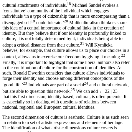
18
cultural attachments of individuals.
Michael Sandel evokes a
‘constitutive’ community of the individual which engages
individuals ‘in a type of citizenship that is more encompassing than a
19
20
disengaged self
could tolerate.’
Multiculturalism thinkers share
this idea of a central importance of cultural links in the creation of
identity. But they believe that if our identity is profoundly linked to
culture, it is not totally determined by it, individuals being able to
21
adopt a critical distance from their culture.
Will Kymlicka
believes, for example, that culture allows us to place our choices in a
22
context, allows us to exercise our freedom by giving it meaning.
Finally, it is important to highlight that some liberal authors also refer
to the contribution of culture for the construction of identities. As
such, Ronald Dworkin considers that culture allows individuals to
forge their identity and choose among different conceptions of the
23
24
‘good life.’
Individuals are part of a social
and cultural network,
25
but are able to question this network.
We can add
← 22 | 23 →
that this first dimension, identity based, cultural, is often polemic. It
is especially so in dealing with questions of relations between
national, regional and European cultural identities.
The second dimension of culture is aesthetic. Culture is as such seen
in relation to a set of artistic expressions and elements of heritage.
The identification of what artistic dimensions culture covers is