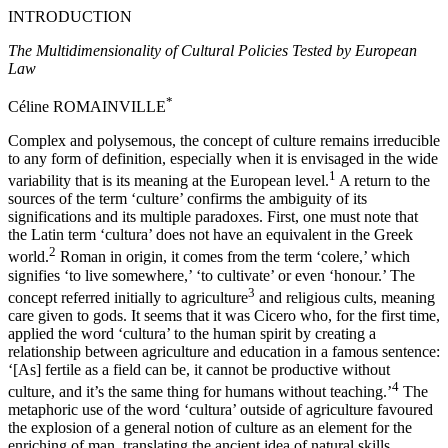
I
NTRODUCTION
The Multidimensionality of Cultural Policies Tested by European
Law
*
Céline R
OMAINVILLE
Complex and polysemous, the concept of culture remains irreducible
to any form of definition, especially when it is envisaged in the wide
1
variability that is its meaning at the European level.
A return to the
sources of the term ‘culture’ confirms the ambiguity of its
significations and its multiple paradoxes. First, one must note that
the Latin term ‘cultura’ does not have an equivalent in the Greek
2
world.
Roman in origin, it comes from the term ‘colere,’ which
signifies ‘to live somewhere,’ ‘to cultivate’ or even ‘honour.’ The
3
concept referred initially to agriculture
and religious cults, meaning
care given to gods. It seems that it was Cicero who, for the first time,
applied the word ‘cultura’ to the human spirit by creating a
relationship between agriculture and education in a famous sentence:
‘[As] fertile as a field can be, it cannot be productive without
4
culture, and it’s the same thing for humans without teaching.’
The
metaphoric use of the word ‘cultura’ outside of agriculture favoured
the explosion of a general notion of culture as an element for the
enriching of man, translating the ancient idea of natural skills