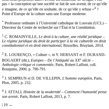
pas « la conception qu’une société se fait de son avenir, de ce qu’elle
4
y imagine, de ce qu’elle en souhaite, de ce qu’elle y refuse »
?
Point d’Europe de la culture sans une Europe moderne.
*
Professeur ordinaire à l’Université catholique de Louvain (UCL)
–
Directeur du Centre de recherche sur l’État et la Constitution.
1
C. R
OMAINVILLE
,
Le droit à la culture, une réalité juridique –
Le régime juridique du droit de participer à la vie culturelle en droit
constitutionnel et en droit international
, Bruxelles, Bruylant, 2014.
2
E. L
OURENÇO
, « Culture », in Y. H
ERSANT
et F. D
URAND
-
e
B
OGAERT
(dir.),
Europes – De l’Antiquité au XX
siècle –
Anthologie critique et commentée
, Paris, Robert Laffont, coll.
Bouquins, 2000, p. 790-791.
3
J. S
EMPRUN
et D.
DE
V
ILLEPIN
,
L’homme européen
, Paris,
Plon, 2005, p. 232.
4
J. A
TTALI
,
Histoire de la modernité – Comment l’humanité pense
son avenir
, Paris, Robert Laffont, 2013, p. 7.
| 19 →