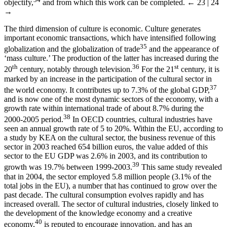
objectify,
and from which this work can be completed.
← 23 | 24
→
The third dimension of culture is economic. Culture generates
important economic transactions, which have intensified following
35
globalization and the globalization of trade
and the appearance of
‘mass culture.’ The production of the latter has increased during the
th
36
st
20
century, notably through television.
For the 21
century, it is
marked by an increase in the participation of the cultural sector in
37
the world economy. It contributes up to 7.3% of the global GDP,
and is now one of the most dynamic sectors of the economy, with a
growth rate within international trade of about 8.7% during the
38
2000-2005 period.
In OECD countries, cultural industries have
seen an annual growth rate of 5 to 20%. Within the EU, according to
a study by KEA on the cultural sector, the business revenue of this
sector in 2003 reached 654 billion euros, the value added of this
sector to the EU GDP was 2.6% in 2003, and its contribution to
39
growth was 19.7% between 1999-2003.
This same study revealed
that in 2004, the sector employed 5.8 million people (3.1% of the
total jobs in the EU), a number that has continued to grow over the
past decade. The cultural consumption evolves rapidly and has
increased overall. The sector of cultural industries, closely linked to
the development of the knowledge economy and a creative
40
economy,
is reputed to encourage innovation, and has an