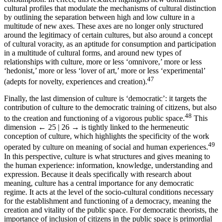
cultural profiles that modulate the mechanisms of cultural distinction
by outlining the separation between high and low culture in a
multitude of new axes. These axes are no longer only structured
around the legitimacy of certain cultures, but also around a concept
of cultural voracity, as an aptitude for consumption and participation
in a multitude of cultural forms, and around new types of
relationships with culture, more or less ‘omnivore,’ more or less
‘hedonist,’ more or less ‘lover of art,’ more or less ‘experimental’
47
(adepts for novelty, experiences and creation).
Finally, the last dimension of culture is ‘democratic’: it targets the
contribution of culture to the democratic training of citizens, but also
48
to the creation and functioning of a vigorous public space.
This
dimension
← 25 | 26 →
is tightly linked to the hermeneutic
conception of culture, which highlights the specificity of the work
49
operated by culture on meaning of social and human experiences.
In this perspective, culture is what structures and gives meaning to
the human experience: information, knowledge, understanding and
expression. Because it deals specifically with research about
meaning, culture has a central importance for any democratic
regime. It acts at the level of the socio-cultural conditions necessary
for the establishment and functioning of a democracy, meaning the
creation and vitality of the public space. For democratic theorists, the
importance of inclusion of citizens in the public space is primordial