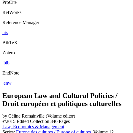
ProCite
RefWorks
Reference Manager
.ris
BibTeX
Zotero
.bib
EndNote
.enw
European Law and Cultural Policies /
Droit européen et politiques culturelles
by
Céline Romainville (Volume editor)
©2015
Edited Collection
346 Pages
Law, Economics & Management
Series:
Europe des cultures / Europe of cultures
, Volume 12