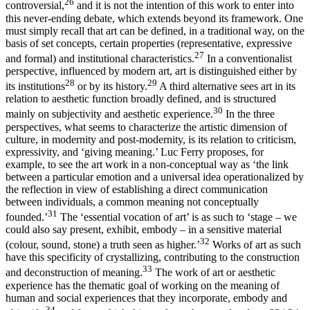
26
controversial,
and it is not the intention of this work to enter into
this never-ending debate, which extends beyond its framework. One
must simply recall that art can be defined, in a traditional way, on the
basis of set concepts, certain properties (representative, expressive
27
and formal) and institutional characteristics.
In a conventionalist
perspective, influenced by modern art, art is distinguished either by
28
29
its institutions
or by its history.
A third alternative sees art in its
relation to aesthetic function broadly defined, and is structured
30
mainly on subjectivity and aesthetic experience.
In the three
perspectives, what seems to characterize the artistic dimension of
culture, in modernity and post-modernity, is its relation to criticism,
expressivity, and ‘giving meaning.’ Luc Ferry proposes, for
example, to see the art work in a non-conceptual way as ‘the link
between a particular emotion and a universal idea operationalized by
the reflection in view of establishing a direct communication
between individuals, a common meaning not conceptually
31
founded.’
The ‘essential vocation of art’ is as such to ‘stage – we
could also say present, exhibit, embody – in a sensitive material
32
(colour, sound, stone) a truth seen as higher.’
Works of art as such
have this specificity of crystallizing, contributing to the construction
33
and deconstruction of meaning.
The work of art or aesthetic
experience has the thematic goal of working on the meaning of
human and social experiences that they incorporate, embody and
34