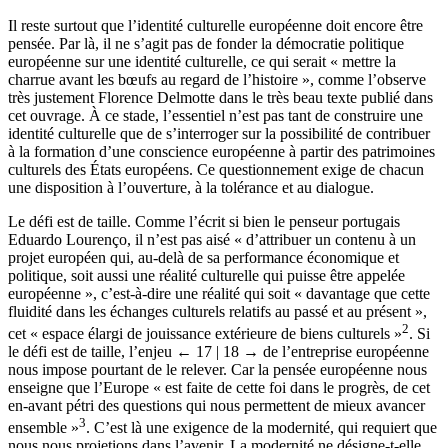
Il reste surtout que l’identité culturelle européenne doit encore être
pensée. Par là, il ne s’agit pas de fonder la démocratie politique
européenne sur une identité culturelle, ce qui serait « mettre la
charrue avant les bœufs au regard de l’histoire », comme l’observe
très justement Florence Delmotte dans le très beau texte publié dans
cet ouvrage. À ce stade, l’essentiel n’est pas tant de construire une
identité culturelle que de s’interroger sur la possibilité de contribuer
à la formation d’une conscience européenne à partir des patrimoines
culturels des États européens. Ce questionnement exige de chacun
une disposition à l’ouverture, à la tolérance et au dialogue.
Le défi est de taille. Comme l’écrit si bien le penseur portugais
Eduardo Lourenço, il n’est pas aisé « d’attribuer un contenu à un
projet européen qui, au-delà de sa performance économique et
politique, soit aussi une réalité culturelle qui puisse être appelée
européenne », c’est-à-dire une réalité qui soit « davantage que cette
fluidité dans les échanges culturels relatifs au passé et au présent »,
2
cet « espace élargi de jouissance extérieure de biens culturels »
. Si
le défi est de taille, l’enjeu
← 17 | 18 →
de l’entreprise européenne
nous impose pourtant de le relever. Car la pensée européenne nous
enseigne que l’Europe « est faite de cette foi dans le progrès, de cet
en-avant pétri des questions qui nous permettent de mieux avancer
3
ensemble »
. C’est là une exigence de la modernité, qui requiert que
nous nous projetions dans l’avenir. La modernité ne désigne-t-elle