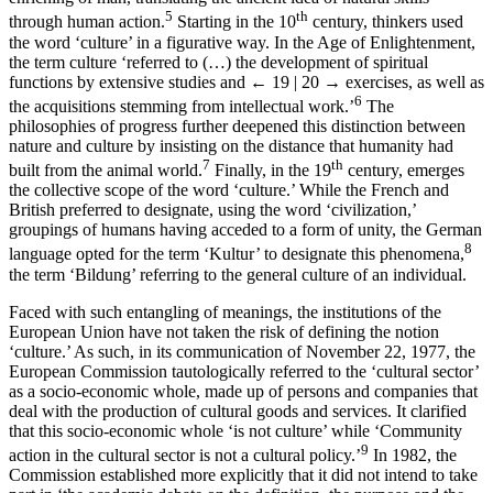
5
th
through human action.
Starting in the 10
century, thinkers used
the word ‘culture’ in a figurative way. In the Age of Enlightenment,
the term culture ‘referred to (…) the development of spiritual
functions by extensive studies and
← 19 | 20 →
exercises, as well as
6
the acquisitions stemming from intellectual work.’
The
philosophies of progress further deepened this distinction between
nature and culture by insisting on the distance that humanity had
7
th
built from the animal world.
Finally, in the 19
century, emerges
the collective scope of the word ‘culture.’ While the French and
British preferred to designate, using the word ‘civilization,’
groupings of humans having acceded to a form of unity, the German
8
language opted for the term ‘Kultur’ to designate this phenomena,
the term ‘Bildung’ referring to the general culture of an individual.
Faced with such entangling of meanings, the institutions of the
European Union have not taken the risk of defining the notion
‘culture.’ As such, in its communication of November 22, 1977, the
European Commission tautologically referred to the ‘cultural sector’
as a socio-economic whole, made up of persons and companies that
deal with the production of cultural goods and services. It clarified
that this socio-economic whole ‘is not culture’ while ‘Community
9
action in the cultural sector is not a cultural policy.’
In 1982, the
Commission established more explicitly that it did not intend to take