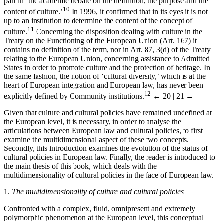
part in ‘the academic debate on the definition, the purpose and the
10
content of culture.’
In 1996, it confirmed that in its eyes it is not
up to an institution to determine the content of the concept of
11
culture.
Concerning the disposition dealing with culture in the
Treaty on the Functioning of the European Union (Art. 167) it
contains no definition of the term, nor in Art. 87, 3(d) of the Treaty
relating to the European Union, concerning assistance to Admitted
States in order to promote culture and the protection of heritage. In
the same fashion, the notion of ‘cultural diversity,’ which is at the
heart of European integration and European law, has never been
12
explicitly defined by Community institutions.
← 20 | 21 →
Given that culture and cultural policies have remained undefined at
the European level, it is necessary, in order to analyse the
articulations between European law and cultural policies, to first
examine the multidimensional aspect of these two concepts.
Secondly, this introduction examines the evolution of the status of
cultural policies in European law. Finally, the reader is introduced to
the main thesis of this book, which deals with the
multidimensionality of cultural policies in the face of European law.
1.
The multidimensionality of culture and cultural policies
Confronted with a complex, fluid, omnipresent and extremely
polymorphic phenomenon at the European level, this conceptual