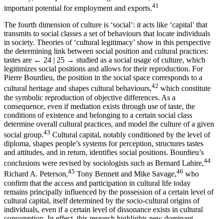
41
important potential for employment and exports.
The fourth dimension of culture is ‘social’: it acts like ‘capital’ that
transmits to social classes a set of behaviours that locate individuals
in society. Theories of ‘cultural legitimacy’ show in this perspective
the determining link between social position and cultural practices:
tastes are
← 24 | 25 →
studied as a social usage of culture, which
legitimizes social positions and allows for their reproduction. For
Pierre Bourdieu, the position in the social space corresponds to a
42
cultural heritage and shapes cultural behaviours,
which constitute
the symbolic reproduction of objective differences. As a
consequence, even if mediation exists through use of taste, the
conditions of existence and belonging to a certain social class
determine overall cultural practices, and model the culture of a given
43
social group.
Cultural capital, notably conditioned by the level of
diploma, shapes people’s systems for perception, structures tastes
and attitudes, and in return, identifies social positions. Bourdieu’s
44
conclusions were revised by sociologists such as Bernard Lahire,
45
46
Richard A. Peterson,
Tony Bennett and Mike Savage,
who
confirm that the access and participation in cultural life today
remains principally influenced by the possession of a certain level of
cultural capital, itself determined by the socio-cultural origins of
individuals, even if a certain level of dissonance exists in cultural
consumption. In effect, this research highlights new dominant