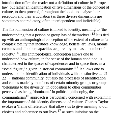
introduction offers the reader not a definition of culture in European
law, but rather an identification of five dimensions of the concept of
culture, to then proceed, throughout the book, to analyse their
reception and their articulation (as these diverse dimensions are
sometimes contradictory, often interdependent and indivisible).
The first dimension of culture is linked to identity, meaning to ‘the
13
understanding that a person or group has of themselves.’
It is tied
up with an anthropological conception of the extent of culture as ‘a
complex totality that includes knowledge, beliefs, art, laws, morals,
customs and all other capacities acquired by man as a member of
14
society.’
This anthropological conception allows one to
understand how culture, in the sense of the human condition, is
characterized in the spaces of experiences and in space-time, as a
15
‘social figure,’ a given ‘historical community.’
It allows one to
understand the identification of individuals with a distinctive
← 21 |
22 →
national community, but also the processes of identification
and claims made by members of certain minority groups or groups
‘belonging to the diversity,’ in opposition to other communities
perceived as being ‘dominant.’ In political philosophy, the
16
communitarian
approach is particularly concerned with explaining
the importance of this identity dimension of culture. Charles Taylor
evokes a ‘frame of reference’ that allows us to give meaning to our
17
choices and coherence to our lives,
as such insisting on the