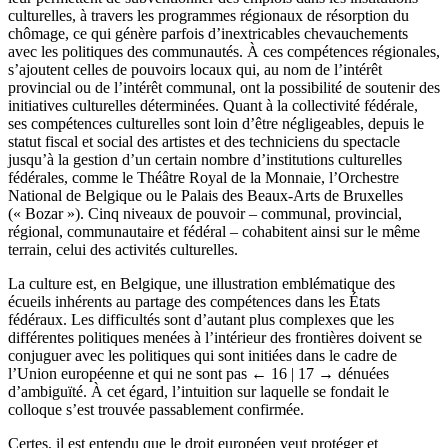
culturelles, à travers les programmes régionaux de résorption du
chômage, ce qui génère parfois d’inextricables chevauchements
avec les politiques des communautés. À ces compétences régionales,
s’ajoutent celles de pouvoirs locaux qui, au nom de l’intérêt
provincial ou de l’intérêt communal, ont la possibilité de soutenir des
initiatives culturelles déterminées. Quant à la collectivité fédérale,
ses compétences culturelles sont loin d’être négligeables, depuis le
statut fiscal et social des artistes et des techniciens du spectacle
jusqu’à la gestion d’un certain nombre d’institutions culturelles
fédérales, comme le Théâtre Royal de la Monnaie, l’Orchestre
National de Belgique ou le Palais des Beaux-Arts de Bruxelles
(« Bozar »). Cinq niveaux de pouvoir – communal, provincial,
régional, communautaire et fédéral – cohabitent ainsi sur le même
terrain, celui des activités culturelles.
La culture est, en Belgique, une illustration emblématique des
écueils inhérents au partage des compétences dans les États
fédéraux. Les difficultés sont d’autant plus complexes que les
différentes politiques menées à l’intérieur des frontières doivent se
conjuguer avec les politiques qui sont initiées dans le cadre de
l’Union européenne et qui ne sont pas
← 16 | 17 →
dénuées
d’ambiguïté. À cet égard, l’intuition sur laquelle se fondait le
colloque s’est trouvée passablement confirmée.
Certes, il est entendu que le droit européen veut protéger et