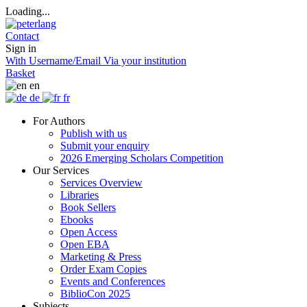
Loading...
Contact
Sign in
With Username/Email
Via your institution
Basket
en
de
fr
For Authors
Publish with us
Submit your enquiry
2026 Emerging Scholars Competition
Our Services
Services Overview
Libraries
Book Sellers
Ebooks
Open Access
Open EBA
Marketing & Press
Order Exam Copies
Events and Conferences
BiblioCon 2025
Subjects