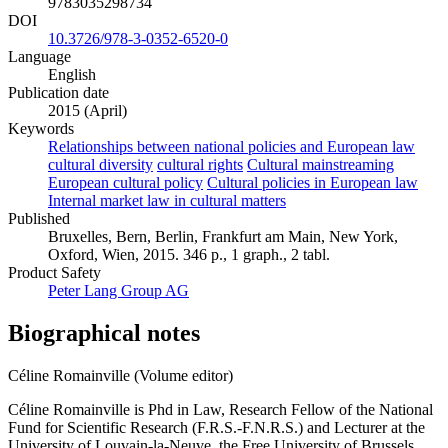
9783035298734
DOI
10.3726/978-3-0352-6520-0
Language
English
Publication date
2015 (April)
Keywords
Relationships between national policies and European law
cultural diversity
cultural rights
Cultural mainstreaming
European cultural policy
Cultural policies in European law
Internal market law in cultural matters
Published
Bruxelles, Bern, Berlin, Frankfurt am Main, New York,
Oxford, Wien, 2015. 346 p., 1 graph., 2 tabl.
Product Safety
Peter Lang Group AG
Biographical notes
Céline Romainville (Volume editor)
Céline Romainville is Phd in Law, Research Fellow of the National
Fund for Scientific Research (F.R.S.-F.N.R.S.) and Lecturer at the
University of Louvain-la-Neuve, the Free University of Brussels