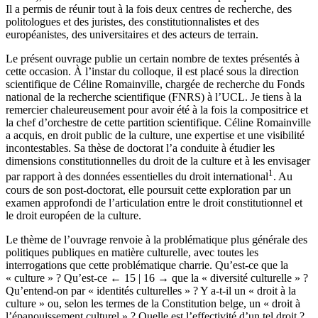
Il a permis de réunir tout à la fois deux centres de recherche, des
politologues et des juristes, des constitutionnalistes et des
européanistes, des universitaires et des acteurs de terrain.
Le présent ouvrage publie un certain nombre de textes présentés à
cette occasion. À l’instar du colloque, il est placé sous la direction
scientifique de Céline Romainville, chargée de recherche du Fonds
national de la recherche scientifique (FNRS) à l’UCL. Je tiens à la
remercier chaleureusement pour avoir été à la fois la compositrice et
la chef d’orchestre de cette partition scientifique. Céline Romainville
a acquis, en droit public de la culture, une expertise et une visibilité
incontestables. Sa thèse de doctorat l’a conduite à étudier les
dimensions constitutionnelles du droit de la culture et à les envisager
1
par rapport à des données essentielles du droit international
. Au
cours de son post-doctorat, elle poursuit cette exploration par un
examen approfondi de l’articulation entre le droit constitutionnel et
le droit européen de la culture.
Le thème de l’ouvrage renvoie à la problématique plus générale des
politiques publiques en matière culturelle, avec toutes les
interrogations que cette problématique charrie. Qu’est-ce que la
« culture » ? Qu’est-ce
← 15 | 16 →
que la « diversité culturelle » ?
Qu’entend-on par « identités culturelles » ? Y a-t-il un « droit à la
culture » ou, selon les termes de la Constitution belge, un « droit à
l’épanouissement culturel » ? Quelle est l’effectivité d’un tel droit ?