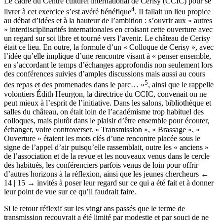
Le cadre du Centre culturel international de Cerisy (CCIC) pour se
4
livrer à cet exercice s’est avéré bénéfique
. Il fallait un lieu propice
au débat d’idées et à la hauteur de l’ambition : s’ouvrir aux « autres
» interdisciplinarités internationales en croisant cette ouverture avec
un regard sur soi libre et tourné vers l’avenir. Le château de Cerisy
était ce lieu. En outre, la formule d’un « Colloque de Cerisy », avec
l’idée qu’elle implique d’une rencontre visant à « penser ensemble,
en s’accordant le temps d’échanges approfondis non seulement lors
des conférences suivies d’amples discussions mais aussi au cours
5
des repas et des promenades dans le parc… »
, ainsi que le rappelle
volontiers Édith Heurgon, la directrice du CCIC, convenait on ne
peut mieux à l’esprit de l’initiative. Dans les salons, bibliothèque et
salles du château, on était loin de l’académisme trop habituel des
colloques, mais plutôt dans le plaisir d’être ensemble pour écouter,
échanger, voire controverser. « Transmission », « Brassage », «
Ouverture » étaient les mots clés d’une rencontre placée sous le
signe de l’appel d’air puisqu’elle rassemblait, outre les « anciens »
de l’association et de la revue et les nouveaux venus dans le cercle
des habitués, les conférenciers parfois venus de loin pour offrir
d’autres horizons à la réflexion, ainsi que les jeunes chercheurs
←
14 | 15 →
invités à poser leur regard sur ce qui a été fait et à donner
leur point de vue sur ce qu’il faudrait faire.
Si le retour réflexif sur les vingt ans passés que le terme de
transmission recouvrait a été limité par modestie et par souci de ne