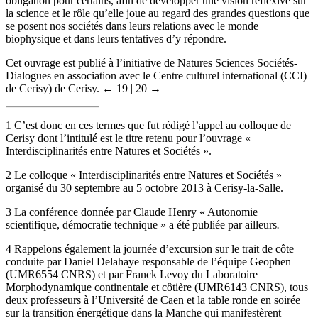
obligation pour certains, afin de développer une vision réflexive sur
la science et le rôle qu’elle joue au regard des grandes questions que
se posent nos sociétés dans leurs relations avec le monde
biophysique et dans leurs tentatives d’y répondre.
Cet ouvrage est publié à l’initiative de Natures Sciences Sociétés-
Dialogues en association avec le Centre culturel international (CCI)
de Cerisy) de Cerisy.
← 19 | 20 →
1
C’est donc en ces termes que fut rédigé l’appel au colloque de
Cerisy dont l’intitulé est le titre retenu pour l’ouvrage «
Interdisciplinarités entre Natures et Sociétés ».
2
Le colloque « Interdisciplinarités entre Natures et Sociétés »
organisé du 30 septembre au 5 octobre 2013 à Cerisy-la-Salle.
3
La conférence donnée par Claude Henry « Autonomie
scientifique, démocratie technique » a été publiée par ailleurs
.
4
Rappelons également la journée d’excursion sur le trait de côte
conduite par Daniel Delahaye responsable de l’équipe Geophen
(UMR6554 CNRS) et par Franck Levoy du Laboratoire
Morphodynamique continentale et côtière (UMR6143 CNRS), tous
deux professeurs à l’Université de Caen et la table ronde en soirée
sur la transition énergétique dans la Manche qui manifestèrent