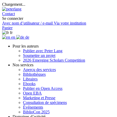
Chargement...
Contact
Se connecter
Avec nom d’utilisateur / e-mail
Via votre institution
Panier
fr
en
de
Pour les auteurs
Publier avec Peter Lang
Soumettre un projet
2026 Emerging Scholars Competition
Nos services
Aperçu des services
Bibliothèques
Libraires
Ebooks
Publier en Open Access
Open EBA
Marketing et Presse
Consultation de spécimens
Événements
BiblioCon 2025
Domaines d’activité