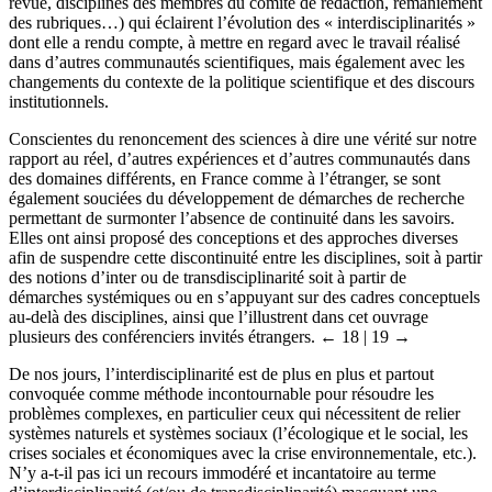
revue, disciplines des membres du comité de rédaction, remaniement
des rubriques…) qui éclairent l’évolution des « interdisciplinarités »
dont elle a rendu compte, à mettre en regard avec le travail réalisé
dans d’autres communautés scientifiques, mais également avec les
changements du contexte de la politique scientifique et des discours
institutionnels.
Conscientes du renoncement des sciences à dire une vérité sur notre
rapport au réel, d’autres expériences et d’autres communautés dans
des domaines différents, en France comme à l’étranger, se sont
également souciées du développement de démarches de recherche
permettant de surmonter l’absence de continuité dans les savoirs.
Elles ont ainsi proposé des conceptions et des approches diverses
afin de suspendre cette discontinuité entre les disciplines, soit à partir
des notions d’inter ou de transdisciplinarité soit à partir de
démarches systémiques ou en s’appuyant sur des cadres conceptuels
au-delà des disciplines, ainsi que l’illustrent dans cet ouvrage
plusieurs des conférenciers invités étrangers.
← 18 | 19 →
De nos jours, l’interdisciplinarité est de plus en plus et partout
convoquée comme méthode incontournable pour résoudre les
problèmes complexes, en particulier ceux qui nécessitent de relier
systèmes naturels et systèmes sociaux (l’écologique et le social, les
crises sociales et économiques avec la crise environnementale, etc.).
N’y a-t-il pas ici un recours immodéré et incantatoire au terme