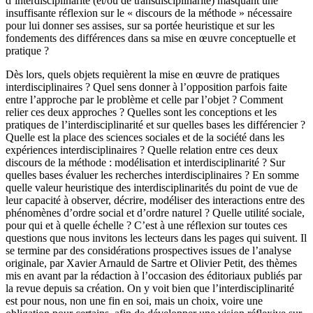
d’interdisciplinarité (et/ou de transdisciplinarité) masquant une
insuffisante réflexion sur le « discours de la méthode » nécessaire
pour lui donner ses assises, sur sa portée heuristique et sur les
fondements des différences dans sa mise en œuvre conceptuelle et
pratique ?
Dès lors, quels objets requièrent la mise en œuvre de pratiques
interdisciplinaires ? Quel sens donner à l’opposition parfois faite
entre l’approche par le problème et celle par l’objet ? Comment
relier ces deux approches ? Quelles sont les conceptions et les
pratiques de l’interdisciplinarité et sur quelles bases les différencier ?
Quelle est la place des sciences sociales et de la société dans les
expériences interdisciplinaires ? Quelle relation entre ces deux
discours de la méthode : modélisation et interdisciplinarité ? Sur
quelles bases évaluer les recherches interdisciplinaires ? En somme
quelle valeur heuristique des interdisciplinarités du point de vue de
leur capacité à observer, décrire, modéliser des interactions entre des
phénomènes d’ordre social et d’ordre naturel ? Quelle utilité sociale,
pour qui et à quelle échelle ? C’est à une réflexion sur toutes ces
questions que nous invitons les lecteurs dans les pages qui suivent. Il
se termine par des considérations prospectives issues de l’analyse
originale, par Xavier Arnauld de Sartre et Olivier Petit, des thèmes
mis en avant par la rédaction à l’occasion des éditoriaux publiés par
la revue depuis sa création. On y voit bien que l’interdisciplinarité
est pour nous, non une fin en soi, mais un choix, voire une