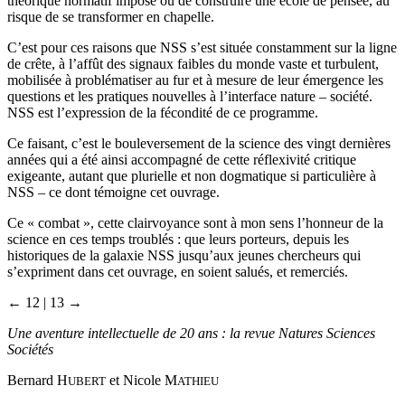
théorique normatif imposé ou de construire une école de pensée, au
risque de se transformer en chapelle.
C’est pour ces raisons que NSS s’est située constamment sur la ligne
de crête, à l’affût des signaux faibles du monde vaste et turbulent,
mobilisée à problématiser au fur et à mesure de leur émergence les
questions et les pratiques nouvelles à l’interface nature – société.
NSS est l’expression de la fécondité de ce programme.
Ce faisant, c’est le bouleversement de la science des vingt dernières
années qui a été ainsi accompagné de cette réflexivité critique
exigeante, autant que plurielle et non dogmatique si particulière à
NSS – ce dont témoigne cet ouvrage.
Ce « combat », cette clairvoyance sont à mon sens l’honneur de la
science en ces temps troublés : que leurs porteurs, depuis les
historiques de la galaxie NSS jusqu’aux jeunes chercheurs qui
s’expriment dans cet ouvrage, en soient salués, et remerciés.
← 12 | 13 →
Une aventure intellectuelle de 20 ans : la revue
Natures Sciences
Sociétés
Bernard H
et Nicole M
UBERT
ATHIEU