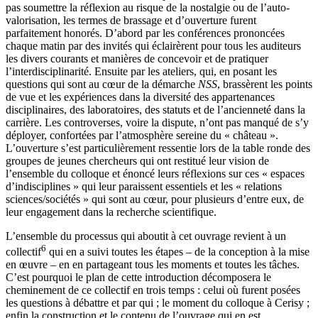
pas soumettre la réflexion au risque de la nostalgie ou de l’auto-
valorisation, les termes de brassage et d’ouverture furent
parfaitement honorés. D’abord par les conférences prononcées
chaque matin par des invités qui éclairèrent pour tous les auditeurs
les divers courants et manières de concevoir et de pratiquer
l’interdisciplinarité. Ensuite par les ateliers, qui, en posant les
questions qui sont au cœur de la démarche
NSS
, brassèrent les points
de vue et les expériences dans la diversité des appartenances
disciplinaires, des laboratoires, des statuts et de l’ancienneté dans la
carrière. Les controverses, voire la dispute, n’ont pas manqué de s’y
déployer, confortées par l’atmosphère sereine du « château ».
L’ouverture s’est particulièrement ressentie lors de la table ronde des
groupes de jeunes chercheurs qui ont restitué leur vision de
l’ensemble du colloque et énoncé leurs réflexions sur ces « espaces
d’indisciplines » qui leur paraissent essentiels et les « relations
sciences/sociétés » qui sont au cœur, pour plusieurs d’entre eux, de
leur engagement dans la recherche scientifique.
L’ensemble du processus qui aboutit à cet ouvrage revient à un
6
collectif
qui en a suivi toutes les étapes – de la conception à la mise
en œuvre – en en partageant tous les moments et toutes les tâches.
C’est pourquoi le plan de cette introduction décomposera le
cheminement de ce collectif en trois temps : celui où furent posées
les questions à débattre et par qui ; le moment du colloque à Cerisy ;
enfin la construction et le contenu de l’ouvrage qui en est