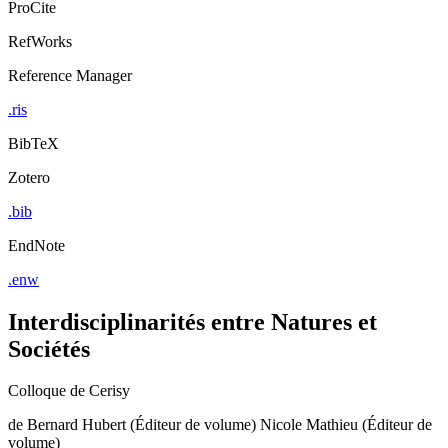
ProCite
RefWorks
Reference Manager
.ris
BibTeX
Zotero
.bib
EndNote
.enw
Interdisciplinarités entre Natures et
Sociétés
Colloque de Cerisy
de
Bernard Hubert (Éditeur de volume)
Nicole Mathieu (Éditeur de
volume)