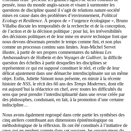
pensée, issus du monde anglo-saxon et visant à surmonter les
questions de discipline quand il s’agit de relations nature-société
mises en cause dans des problèmes d’environnement,
Political
Ecology
et
Resilience
. À propos de « l’urgence écologique », Bruno
Villalba discute les temporalités de la recherche et de la conception,
de l’action et de la décision politique ; pour lui, les irréversibilités
des décisions politiques et de leur mise en œuvre technique font que
nous devons désormais prendre le temps comme fini, et non plus
comme un processus continu sans limites. Jean-Michel Servet
illustre, à partir de ses propres commentaires du tableau
Les
Ambassadeurs
de Holbein et des
Voyages de Gulliver
, la difficile
question des échelles à partir desquelles les disciplines se
représentent ce qui est supposé constituer le réel, et celle de leur
délicat ajustement dans une démarche interdisciplinaire sur un même
objet. Enfin, Juliette Simont nous présente, en miroir à la récente
histoire de
NSS
, le récit des 60 ans des
Temps Modernes
, dont elle
est aujourd’hui la rédactrice en chef, avec toutes les difficultés du
sens que peut prendre l’interdisciplinarité dans une revue créée par
des philosophes, conduisant, en fait, à la promotion d’une certaine
indiscipline…
Nous avons également regroupé dans cette partie les synthèses des
cinq ateliers contribuant aux dimensions épistémologique ou
méthodologique de la réflexion. Ils ont été constitués à l’initiative de
ceux qui en rendent compte dans cet ouvrage, les organisateurs du