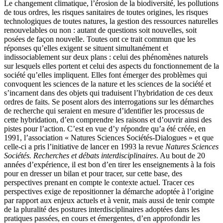
Le changement climatique, l’érosion de la biodiversité, les pollutions
de tous ordres, les risques sanitaires de toutes origines, les risques
technologiques de toutes natures, la gestion des ressources naturelles
renouvelables ou non : autant de questions soit nouvelles, soit
posées de façon nouvelle. Toutes ont ce trait commun que les
réponses qu’elles exigent se situent simultanément et
indissociablement sur deux plans : celui des phénomènes naturels
sur lesquels elles portent et celui des aspects du fonctionnement de la
société qu’elles impliquent. Elles font émerger des problèmes qui
convoquent les sciences de la nature et les sciences de la société et
s’incarnent dans des objets qui traduisent l’hybridation de ces deux
ordres de faits. Se posent alors des interrogations sur les démarches
de recherche qui seraient en mesure d’identifier les processus de
cette hybridation, d’en comprendre les raisons et d’ouvrir ainsi des
pistes pour l’action. C’est en vue d’y répondre qu’a été créée, en
1991, l’association « Natures Sciences Sociétés-Dialogues » et que
celle-ci a pris l’initiative de lancer en 1993 la revue
Natures Sciences
Sociétés. Recherches et débats interdisciplinaires
. Au bout de 20
années d’expérience, il est bon d’en tirer les enseignements à la fois
pour en dresser un bilan et pour tracer, sur cette base, des
perspectives prenant en compte le contexte actuel. Tracer ces
perspectives exige de repositionner la démarche adoptée à l’origine
par rapport aux enjeux actuels et à venir, mais aussi de tenir compte
de la pluralité des postures interdisciplinaires adoptées dans les
pratiques passées, en cours et émergentes, d’en approfondir les