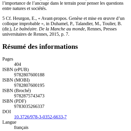
l’importance de l’ancrage dans le terrain pour penser les questions
entre natures et sociétés.
5
Cf. Heurgon, E., « Avant-propos. Genèse et mise en œuvre d’un
colloque improbable », in Duhamel, P., Talandier, M., Toulier, B.
(dir.),
Le balnéaire. De la Manche au monde
, Rennes, Presses
universitaires de Rennes, 2015, p. 7.
Résumé des informations
Pages
404
ISBN (ePUB)
9782807600188
ISBN (MOBI)
9782807600195
ISBN (Broché)
9782875743473
ISBN (PDF)
9783035266337
DOI
10.3726/978-3-0352-6633-7
Langue
français