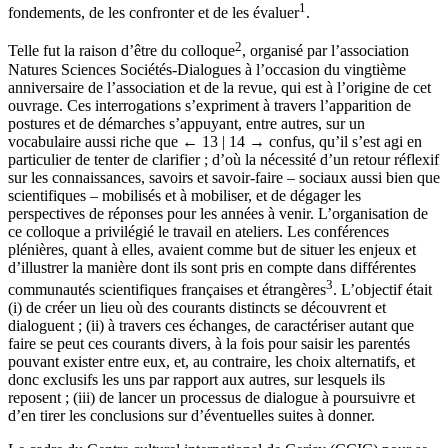
1
fondements, de les confronter et de les évaluer
.
2
Telle fut la raison d’être du colloque
, organisé par l’association
Natures Sciences Sociétés-Dialogues à l’occasion du vingtième
anniversaire de l’association et de la revue, qui est à l’origine de cet
ouvrage. Ces interrogations s’expriment à travers l’apparition de
postures et de démarches s’appuyant, entre autres, sur un
vocabulaire aussi riche que
← 13 | 14 →
confus, qu’il s’est agi en
particulier de tenter de clarifier ; d’où la nécessité d’un retour réflexif
sur les connaissances, savoirs et savoir-faire – sociaux aussi bien que
scientifiques – mobilisés et à mobiliser, et de dégager les
perspectives de réponses pour les années à venir. L’organisation de
ce colloque a privilégié le travail en ateliers. Les conférences
plénières, quant à elles, avaient comme but de situer les enjeux et
d’illustrer la manière dont ils sont pris en compte dans différentes
3
communautés scientifiques françaises et étrangères
. L’objectif était
(i) de créer un lieu où des courants distincts se découvrent et
dialoguent ; (ii) à travers ces échanges, de caractériser autant que
faire se peut ces courants divers, à la fois pour saisir les parentés
pouvant exister entre eux, et, au contraire, les choix alternatifs, et
donc exclusifs les uns par rapport aux autres, sur lesquels ils
reposent ; (iii) de lancer un processus de dialogue à poursuivre et
d’en tirer les conclusions sur d’éventuelles suites à donner.