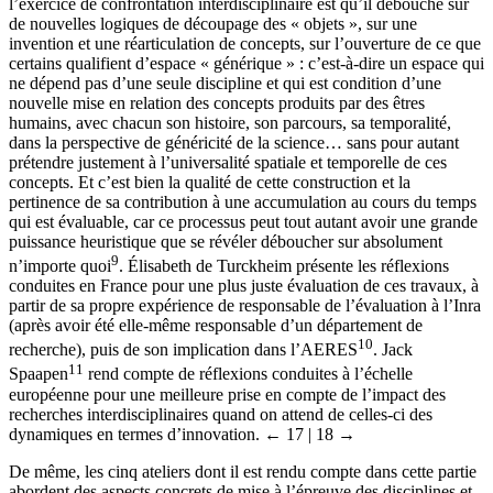
l’exercice de confrontation interdisciplinaire est qu’il débouche sur
de nouvelles logiques de découpage des « objets », sur une
invention et une réarticulation de concepts, sur l’ouverture de ce que
certains qualifient d’espace « générique » : c’est-à-dire un espace qui
ne dépend pas d’une seule discipline et qui est condition d’une
nouvelle mise en relation des concepts produits par des êtres
humains, avec chacun son histoire, son parcours, sa temporalité,
dans la perspective de généricité de la science… sans pour autant
prétendre justement à l’universalité spatiale et temporelle de ces
concepts. Et c’est bien la qualité de cette construction et la
pertinence de sa contribution à une accumulation au cours du temps
qui est évaluable, car ce processus peut tout autant avoir une grande
puissance heuristique que se révéler déboucher sur absolument
9
n’importe quoi
. Élisabeth de Turckheim présente les réflexions
conduites en France pour une plus juste évaluation de ces travaux, à
partir de sa propre expérience de responsable de l’évaluation à l’Inra
(après avoir été elle-même responsable d’un département de
10
recherche), puis de son implication dans l’AERES
. Jack
11
Spaapen
rend compte de réflexions conduites à l’échelle
européenne pour une meilleure prise en compte de l’impact des
recherches interdisciplinaires quand on attend de celles-ci des
dynamiques en termes d’innovation.
← 17 | 18 →
De même, les cinq ateliers dont il est rendu compte dans cette partie
abordent des aspects concrets de mise à l’épreuve des disciplines et