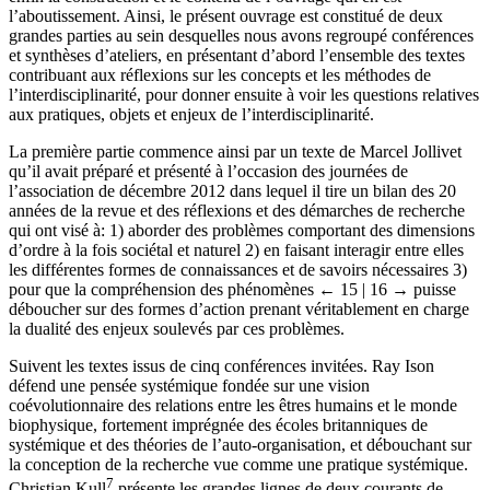
l’aboutissement. Ainsi, le présent ouvrage est constitué de deux
grandes parties au sein desquelles nous avons regroupé conférences
et synthèses d’ateliers, en présentant d’abord l’ensemble des textes
contribuant aux réflexions sur les concepts et les méthodes de
l’interdisciplinarité, pour donner ensuite à voir les questions relatives
aux pratiques, objets et enjeux de l’interdisciplinarité.
La première partie commence ainsi par un texte de Marcel Jollivet
qu’il avait préparé et présenté à l’occasion des journées de
l’association de décembre 2012 dans lequel il tire un bilan des 20
années de la revue et des réflexions et des démarches de recherche
qui ont visé à: 1) aborder des problèmes comportant des dimensions
d’ordre à la fois sociétal et naturel 2) en faisant interagir entre elles
les différentes formes de connaissances et de savoirs nécessaires 3)
pour que la compréhension des phénomènes
← 15 | 16 →
puisse
déboucher sur des formes d’action prenant véritablement en charge
la dualité des enjeux soulevés par ces problèmes.
Suivent les textes issus de cinq conférences invitées. Ray Ison
défend une pensée systémique fondée sur une vision
coévolutionnaire des relations entre les êtres humains et le monde
biophysique, fortement imprégnée des écoles britanniques de
systémique et des théories de l’auto-organisation, et débouchant sur
la conception de la recherche vue comme une pratique systémique.
7
Christian Kull
présente les grandes lignes de deux courants de