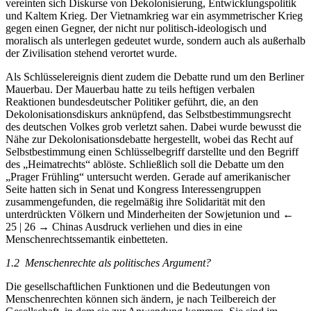
vereinten sich Diskurse von Dekolonisierung, Entwicklungspolitik
und Kaltem Krieg. Der Vietnamkrieg war ein asymmetrischer Krieg
gegen einen Gegner, der nicht nur politisch-ideologisch und
moralisch als unterlegen gedeutet wurde, sondern auch als außerhalb
der Zivilisation stehend verortet wurde.
Als Schlüsselereignis dient zudem die Debatte rund um den Berliner
Mauerbau. Der Mauerbau hatte zu teils heftigen verbalen
Reaktionen bundesdeutscher Politiker geführt, die, an den
Dekolonisationsdiskurs anknüpfend, das Selbstbestimmungsrecht
des deutschen Volkes grob verletzt sahen. Dabei wurde bewusst die
Nähe zur Dekolonisationsdebatte hergestellt, wobei das Recht auf
Selbstbestimmung einen Schlüsselbegriff darstellte und den Begriff
des „Heimatrechts“ ablöste. Schließlich soll die Debatte um den
„Prager Frühling“ untersucht werden. Gerade auf amerikanischer
Seite hatten sich in Senat und Kongress Interessengruppen
zusammengefunden, die regelmäßig ihre Solidarität mit den
unterdrückten Völkern und Minderheiten der Sowjetunion und
←
25 | 26 →
Chinas Ausdruck verliehen und dies in eine
Menschenrechtssemantik einbetteten.
1.2 Menschenrechte als politisches Argument?
Die gesellschaftlichen Funktionen und die Bedeutungen von
Menschenrechten können sich ändern, je nach Teilbereich der