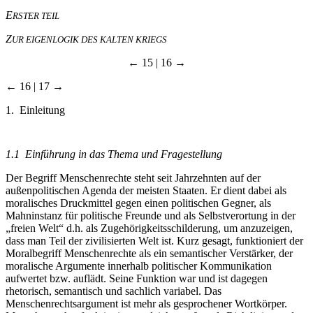
E
RSTER TEIL
Z
UR EIGENLOGIK DES KALTEN KRIEGS
← 15 | 16 →
← 16 | 17 →
1. Einleitung
1.1 Einführung in das Thema und Fragestellung
Der Begriff Menschenrechte steht seit Jahrzehnten auf der
außenpolitischen Agenda der meisten Staaten. Er dient dabei als
moralisches Druckmittel gegen einen politischen Gegner, als
Mahninstanz für politische Freunde und als Selbstverortung in der
„freien Welt“ d.h. als Zugehörigkeitsschilderung, um anzuzeigen,
dass man Teil der zivilisierten Welt ist. Kurz gesagt, funktioniert der
Moralbegriff Menschenrechte als ein semantischer Verstärker, der
moralische Argumente innerhalb politischer Kommunikation
aufwertet bzw. auflädt. Seine Funktion war und ist dagegen
rhetorisch, semantisch und sachlich variabel. Das
Menschenrechtsargument ist mehr als gesprochener Wortkörper.