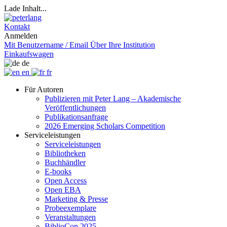
Lade Inhalt...
Kontakt
Anmelden
Mit Benutzername / Email
Über Ihre Institution
Einkaufswagen
de
en
fr
Für Autoren
Publizieren mit Peter Lang – Akademische
Veröffentlichungen
Publikationsanfrage
2026 Emerging Scholars Competition
Serviceleistungen
Serviceleistungen
Bibliotheken
Buchhändler
E-books
Open Access
Open EBA
Marketing & Presse
Probeexemplare
Veranstaltungen
BiblioCon 2025