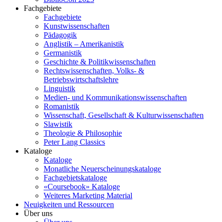
Fachgebiete
Fachgebiete
Kunstwissenschaften
Pädagogik
Anglistik – Amerikanistik
Germanistik
Geschichte & Politikwissenschaften
Rechtswissenschaften, Volks- &
Betriebswirtschaftslehre
Linguistik
Medien- und Kommunikationswissenschaften
Romanistik
Wissenschaft, Gesellschaft & Kulturwissenschaften
Slawistik
Theologie & Philosophie
Peter Lang Classics
Kataloge
Kataloge
Monatliche Neuerscheinungskataloge
Fachgebietskataloge
«Coursebook» Kataloge
Weiteres Marketing Material
Neuigkeiten und Ressourcen
Über uns