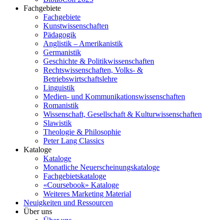
Fachgebiete
Fachgebiete
Kunstwissenschaften
Pädagogik
Anglistik – Amerikanistik
Germanistik
Geschichte & Politikwissenschaften
Rechtswissenschaften, Volks- &
Betriebswirtschaftslehre
Linguistik
Medien- und Kommunikationswissenschaften
Romanistik
Wissenschaft, Gesellschaft & Kulturwissenschaften
Slawistik
Theologie & Philosophie
Peter Lang Classics
Kataloge
Kataloge
Monatliche Neuerscheinungskataloge
Fachgebietskataloge
«Coursebook» Kataloge
Weiteres Marketing Material
Neuigkeiten und Ressourcen
Über uns