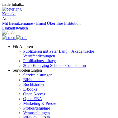
Lade Inhalt...
Kontakt
Anmelden
Mit Benutzername / Email
Über Ihre Institution
Einkaufswagen
de
en
fr
Für Autoren
Publizieren mit Peter Lang – Akademische
Veröffentlichungen
Publikationsanfrage
2026 Emerging Scholars Competition
Serviceleistungen
Serviceleistungen
Bibliotheken
Buchhändler
E-books
Open Access
Open EBA
Marketing & Presse
Probeexemplare
Veranstaltungen
BiblioCon 2025