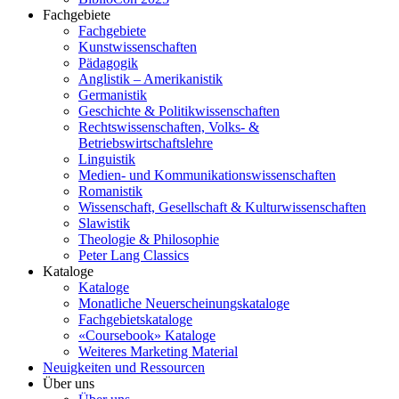
Fachgebiete
Fachgebiete
Kunstwissenschaften
Pädagogik
Anglistik – Amerikanistik
Germanistik
Geschichte & Politikwissenschaften
Rechtswissenschaften, Volks- &
Betriebswirtschaftslehre
Linguistik
Medien- und Kommunikationswissenschaften
Romanistik
Wissenschaft, Gesellschaft & Kulturwissenschaften
Slawistik
Theologie & Philosophie
Peter Lang Classics
Kataloge
Kataloge
Monatliche Neuerscheinungskataloge
Fachgebietskataloge
«Coursebook» Kataloge
Weiteres Marketing Material
Neuigkeiten und Ressourcen
Über uns