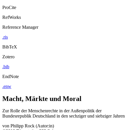
ProCite
RefWorks
Reference Manager
.ris
BibTeX
Zotero
.bib
EndNote
.enw
Macht, Märkte und Moral
Zur Rolle der Menschenrechte in der Außenpolitik der
Bundesrepublik Deutschland in den sechziger und siebziger Jahren
von
Philipp Rock (Autor:in)