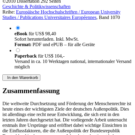
©2010
Dissertation
292 Seiten
Geschichte & Politikwissenschaften
Reihe:
Europäische Hochschulschriften / European University
Studies / Publications Universitaires Européennes
, Band 1070
eBook
für
US$ 98,40
Sofort herunterladen. Inkl. MwSt.
Format:
PDF und ePUB – für alle Geräte
Paperback
für
US$ 104,-
Versand in ca. 10 Werktagen national, internationaler Versand
möglich
In den Warenkorb
Zusammenfassung
Die weltweite Durchsetzung und Förderung der Menschenrechte ist
heute eines der wichtigsten Ziele der deutschen Außenpolitik. Dies
ist allerdings eine recht neue Entwicklung, die sich erst in den
letzten Jahren durchgesetzt hat. Die vorliegende Arbeit untersucht
erstmals ihre Ursprünge und eröffnet dabei wichtige Einsichten in
die Einflussfaktoren, die die Außenpolitik der Bundesrepublik