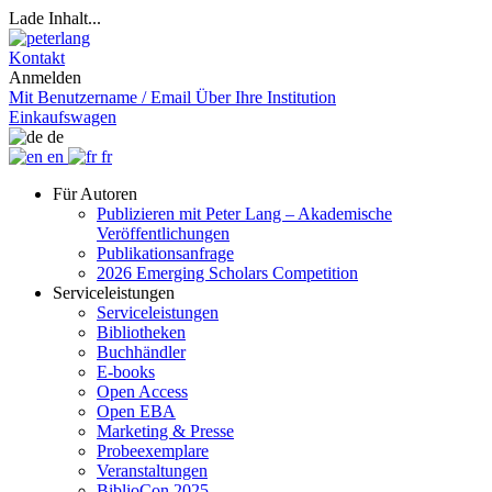
Lade Inhalt...
Kontakt
Anmelden
Mit Benutzername / Email
Über Ihre Institution
Einkaufswagen
de
en
fr
Für Autoren
Publizieren mit Peter Lang – Akademische
Veröffentlichungen
Publikationsanfrage
2026 Emerging Scholars Competition
Serviceleistungen
Serviceleistungen
Bibliotheken
Buchhändler
E-books
Open Access
Open EBA
Marketing & Presse
Probeexemplare
Veranstaltungen
BiblioCon 2025