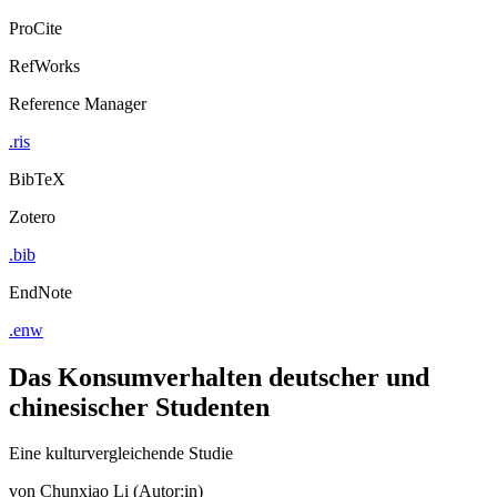
Export Citation
ProCite
RefWorks
Reference Manager
.ris
BibTeX
Zotero
.bib
EndNote
.enw
Das Konsumverhalten deutscher und
chinesischer Studenten
Eine kulturvergleichende Studie