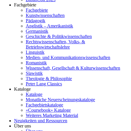
Fachgebiete
Fachgebiete
Kunstwissenschaften
Pädagogik
Anglistik – Amerikanistik
Germanistik
Geschichte & Politikwissenschaften
Rechtswissenschaften, Volks- &
Betriebswirtschaftslehre
Linguistik
Medien- und Kommunikationswissenschaften
Romanistik
Wissenschaft, Gesellschaft & Kulturwissenschaften
Slawistik
Theologie & Philosophie
Peter Lang Classics
Kataloge
Kataloge
Monatliche Neuerscheinungskataloge
Fachgebietskataloge
«Coursebook» Kataloge
Weiteres Marketing Material
Neuigkeiten und Ressourcen
Über uns