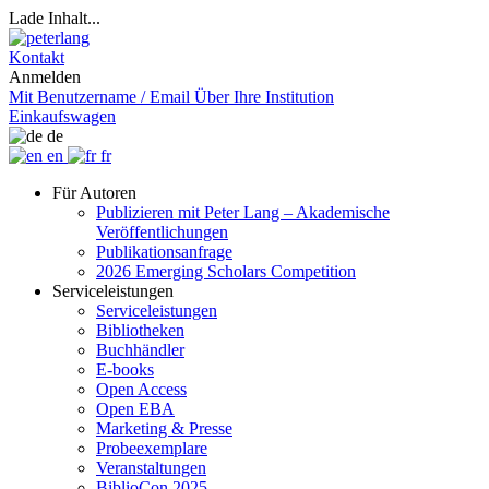
Lade Inhalt...
Kontakt
Anmelden
Mit Benutzername / Email
Über Ihre Institution
Einkaufswagen
de
en
fr
Für Autoren
Publizieren mit Peter Lang – Akademische
Veröffentlichungen
Publikationsanfrage
2026 Emerging Scholars Competition
Serviceleistungen
Serviceleistungen
Bibliotheken
Buchhändler
E-books
Open Access
Open EBA
Marketing & Presse
Probeexemplare
Veranstaltungen
BiblioCon 2025