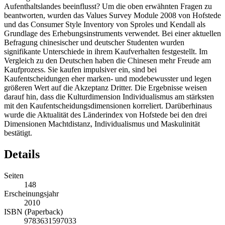
Umfang werden die Auslandsstudenten von der Kultur des
Aufenthaltslandes beeinflusst? Um die oben erwähnten Fragen zu
beantworten, wurden das Values Survey Module 2008 von Hofstede
und das Consumer Style Inventory von Sproles und Kendall als
Grundlage des Erhebungsinstruments verwendet. Bei einer aktuellen
Befragung chinesischer und deutscher Studenten wurden
signifikante Unterschiede in ihrem Kaufverhalten festgestellt. Im
Vergleich zu den Deutschen haben die Chinesen mehr Freude am
Kaufprozess. Sie kaufen impulsiver ein, sind bei
Kaufentscheidungen eher marken- und modebewusster und legen
größeren Wert auf die Akzeptanz Dritter. Die Ergebnisse weisen
darauf hin, dass die Kulturdimension Individualismus am stärksten
mit den Kaufentscheidungsdimensionen korreliert. Darüberhinaus
wurde die Aktualität des Länderindex von Hofstede bei den drei
Dimensionen Machtdistanz, Individualismus und Maskulinität
bestätigt.
Details
Seiten
148
Erscheinungsjahr
2010
ISBN (Paperback)