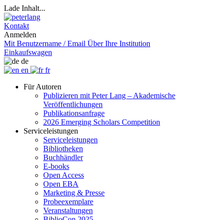
Lade Inhalt...
Kontakt
Anmelden
Mit Benutzername / Email
Über Ihre Institution
Einkaufswagen
de
en
fr
Für Autoren
Publizieren mit Peter Lang – Akademische
Veröffentlichungen
Publikationsanfrage
2026 Emerging Scholars Competition
Serviceleistungen
Serviceleistungen
Bibliotheken
Buchhändler
E-books
Open Access
Open EBA
Marketing & Presse
Probeexemplare
Veranstaltungen
BiblioCon 2025