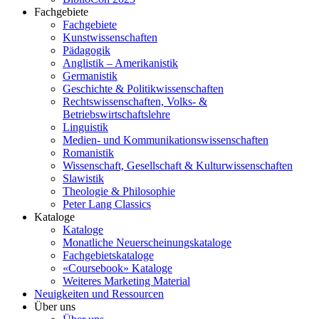
Fachgebiete
Fachgebiete
Kunstwissenschaften
Pädagogik
Anglistik – Amerikanistik
Germanistik
Geschichte & Politikwissenschaften
Rechtswissenschaften, Volks- &
Betriebswirtschaftslehre
Linguistik
Medien- und Kommunikationswissenschaften
Romanistik
Wissenschaft, Gesellschaft & Kulturwissenschaften
Slawistik
Theologie & Philosophie
Peter Lang Classics
Kataloge
Kataloge
Monatliche Neuerscheinungskataloge
Fachgebietskataloge
«Coursebook» Kataloge
Weiteres Marketing Material
Neuigkeiten und Ressourcen
Über uns