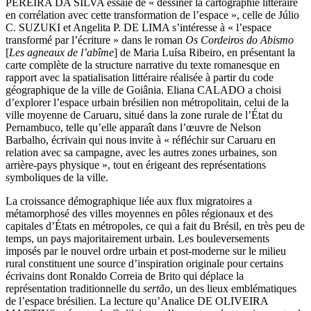
PEREIRA DA SILVA essaie de « dessiner la cartographie littéraire
en corrélation avec cette transformation de l’espace », celle de Júlio
C. SUZUKI et Angelita P. DE LIMA s’intéresse à « l’espace
transformé par l’écriture » dans le roman
Os Cordeiros do Abismo
[
Les agneaux de l’abîme
] de Maria Luísa Ribeiro, en présentant la
carte complète de la structure narrative du texte romanesque en
rapport avec la spatialisation littéraire réalisée à partir du code
géographique de la ville de Goiânia. Eliana CALADO a choisi
d’explorer l’espace urbain brésilien non métropolitain, celui de la
ville moyenne de Caruaru, situé dans la zone rurale de l’État du
Pernambuco, telle qu’elle apparaît dans l’œuvre de Nelson
Barbalho, écrivain qui nous invite à « réfléchir sur Caruaru en
relation avec sa campagne, avec les autres zones urbaines, son
arrière-pays physique », tout en érigeant des représentations
symboliques de la ville.
La croissance démographique liée aux flux migratoires a
métamorphosé des villes moyennes en pôles régionaux et des
capitales d’États en métropoles, ce qui a fait du Brésil, en très peu de
temps, un pays majoritairement urbain. Les bouleversements
imposés par le nouvel ordre urbain et post-moderne sur le milieu
rural constituent une source d’inspiration originale pour certains
écrivains dont Ronaldo Correia de Brito qui déplace la
représentation traditionnelle du
sertão
, un des lieux emblématiques
de l’espace brésilien. La lecture qu’Analice DE OLIVEIRA