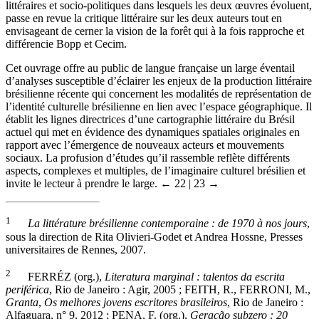
littéraires et socio-politiques dans lesquels les deux œuvres évoluent,
passe en revue la critique littéraire sur les deux auteurs tout en
envisageant de cerner la vision de la forêt qui à la fois rapproche et
différencie Bopp et Cecim.
Cet ouvrage offre au public de langue française un large éventail
d’analyses susceptible d’éclairer les enjeux de la production littéraire
brésilienne récente qui concernent les modalités de représentation de
l’identité culturelle brésilienne en lien avec l’espace géographique. Il
établit les lignes directrices d’une cartographie littéraire du Brésil
actuel qui met en évidence des dynamiques spatiales originales en
rapport avec l’émergence de nouveaux acteurs et mouvements
sociaux. La profusion d’études qu’il rassemble reflète différents
aspects, complexes et multiples, de l’imaginaire culturel brésilien et
invite le lecteur à prendre le large.
← 22 | 23 →
1
La littérature brésilienne contemporaine : de 1970 à nos jours
,
sous la direction de Rita Olivieri-Godet et Andrea Hossne, Presses
universitaires de Rennes, 2007.
2
FERRÉZ (org.),
Literatura marginal : talentos da escrita
periférica
, Rio de Janeiro : Agir, 2005 ; FEITH, R., FERRONI, M.,
Granta
,
Os melhores jovens escritores brasileiros
, Rio de Janeiro :
Alfaguara, n° 9, 2012 ; PENA, F. (org.),
Geração subzero : 20