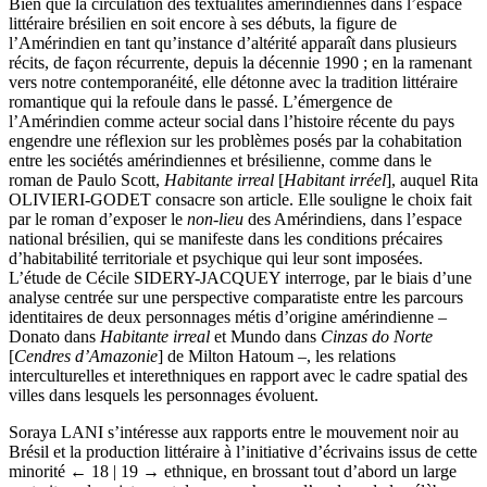
Bien que la circulation des textualités amérindiennes dans l’espace
littéraire brésilien en soit encore à ses débuts, la figure de
l’Amérindien en tant qu’instance d’altérité apparaît dans plusieurs
récits, de façon récurrente, depuis la décennie 1990 ; en la ramenant
vers notre contemporanéité, elle détonne avec la tradition littéraire
romantique qui la refoule dans le passé. L’émergence de
l’Amérindien comme acteur social dans l’histoire récente du pays
engendre une réflexion sur les problèmes posés par la cohabitation
entre les sociétés amérindiennes et brésilienne, comme dans le
roman de Paulo Scott,
Habitante irreal
[
Habitant irréel
], auquel Rita
OLIVIERI-GODET consacre son article. Elle souligne le choix fait
par le roman d’exposer le
non-lieu
des Amérindiens, dans l’espace
national brésilien, qui se manifeste dans les conditions précaires
d’habitabilité territoriale et psychique qui leur sont imposées.
L’étude de Cécile SIDERY-JACQUEY interroge, par le biais d’une
analyse centrée sur une perspective comparatiste entre les parcours
identitaires de deux personnages métis d’origine amérindienne –
Donato dans
Habitante irreal
et Mundo dans
Cinzas do Norte
[
Cendres d’Amazonie
] de Milton Hatoum –, les relations
interculturelles et interethniques en rapport avec le cadre spatial des
villes dans lesquels les personnages évoluent.
Soraya LANI s’intéresse aux rapports entre le mouvement noir au
Brésil et la production littéraire à l’initiative d’écrivains issus de cette
minorité
← 18 |
19 → ethnique, en brossant tout d’abord un large