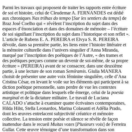
Parmi les travaux qui proposent de traiter les rapports entre écriture
de soi et histoire, celui de Cleudemar A. FERNANDES est dédié
aux chroniques
Nas trilhas do tempo
[
Sur les sentiers du temps
] de
Braz José Coelho qui « révèlent l’inscription du sujet dans des
espaces d’énonciation et dans des domaines de mémoire – l’écriture
de soi signifiant l’inscription du sujet dans l’historique et son reflet ».
L’article de Rubens E. A. PEREIRA et Elvya S. R. PEREIRA
dévoile, dans sa première partie, les liens entre l’histoire littéraire et
la mémoire culturelle dans l’univers singulier d’Anna Miranda,
marqué par l’inscription des poétiques de l’Autre, « des trames et
des poétiques perçues comme un devenir de soi-même, de sa propre
écriture » (PEREIRA) avant de se consacrer, dans une deuxième
partie, à une lecture de son roman
Semíramis
. Giulia MANERA
choisit de présenter une autre voix féminine singulière, celle d’Ana
Cristina César, en levant le voile sur les éléments qui participent à sa
diction poétique personnelle, sans perdre de vue les contextes
artistique et politique dans lesquels elle émerge, celui de la
poesia
marginal
et de la dictature militaire. Le travail de Luciana
CALADO s’attache à examiner quatre écrivaines contemporaines,
Hilda Hilst, Stella Leonardos, Marina Colasanti et Adélia Prado,
dont les œuvres entrelacent subjectivité créatrice et mémoire
collective. La tension entre poésie et silence se révèle de façon
inattendue dans le recueil
Muitas vozes
[
Plusieurs voix
] de Ferreira
Gullar. Cette œuvre témoigne d’une transformation dans son