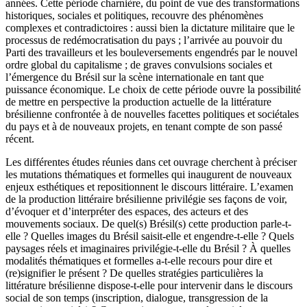
années. Cette période charnière, du point de vue des transformations
historiques, sociales et politiques, recouvre des phénomènes
complexes et contradictoires : aussi bien la dictature militaire que le
processus de redémocratisation du pays ; l’arrivée au pouvoir du
Parti des travailleurs et les bouleversements engendrés par le nouvel
ordre global du capitalisme ; de graves convulsions sociales et
l’émergence du Brésil sur la scène internationale en tant que
puissance économique. Le choix de cette période ouvre la possibilité
de mettre en perspective la production actuelle de la littérature
brésilienne confrontée à de nouvelles facettes politiques et sociétales
du pays et à de nouveaux projets, en tenant compte de son passé
récent.
Les différentes études réunies dans cet ouvrage cherchent à préciser
les mutations thématiques et formelles qui inaugurent de nouveaux
enjeux esthétiques et repositionnent le discours littéraire. L’examen
de la production littéraire brésilienne privilégie ses façons de voir,
d’évoquer et d’interpréter des espaces, des acteurs et des
mouvements sociaux. De quel(s) Brésil(s) cette production parle-t-
elle ? Quelles images du Brésil saisit-elle et engendre-t-elle ? Quels
paysages réels et imaginaires privilégie-t-elle du Brésil ? À quelles
modalités thématiques et formelles a-t-elle recours pour dire et
(re)signifier le présent ? De quelles stratégies particulières la
littérature brésilienne dispose-t-elle pour intervenir dans le discours
social de son temps (inscription, dialogue, transgression de la