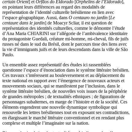
certain Orient
] et
Orfãos do Eldorado
[
Orphelins de l’Eldorado
],
en pointant leurs différences au regard des modalités de
représentation de l’identité culturelle brésilienne en lien avec
l’espace géographique. Aussi, dans
O centauro no jardin
[
Le
centaure dans le jardin
] de Moacyr Scliar, il est question de
représentation des identités culturelles, comme le démontre l’étude
d’Ana Maria CHIARINI sur l’allégorie de l’ambivalence identitaire
du protagoniste Guedali, créature mi-homme, mi-cheval, fils de juifs
russes né dans le sud du Brésil, dont le parcours tisse des liens avec
la vie d’immigrants juifs et de leurs descendants dans la ville de São
Paulo.
Un ensemble assez représentatif des études ici rassemblées
questionne l’espace d’énonciation dans le système littéraire brésilien.
Ces travaux s’intéressent au bouleversement et au déplacement du
texte national en rapport avec l’émergence de nouveaux acteurs et
mouvements sociaux, qui se manifestent par l’inclusion, dans le
système littéraire brésilien, de nouvelles voix issues de la périphérie
de grandes métropoles ; de textualités ethniques ; de figurations de
personnages subalternes, en marge de l’histoire et de la société. Ces
éléments engendrent une nouvelle dynamique symbolique qui
renouvelle les lettres brésiliennes tout en exposant ses contradictions,
en élargissant le marché littéraire conventionnel et en rendant plus
complexe et multiple l’imaginaire sur la nation.