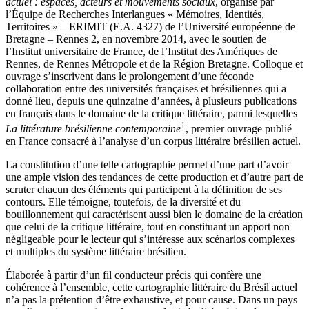
actuel : espaces, acteurs et mouvements sociaux
, organisé par
l’Équipe de Recherches Interlangues « Mémoires, Identités,
Territoires » – ERIMIT (E.A. 4327) de l’Université européenne de
Bretagne – Rennes 2, en novembre 2014, avec le soutien de
l’Institut universitaire de France, de l’Institut des Amériques de
Rennes, de Rennes Métropole et de la Région Bretagne. Colloque et
ouvrage s’inscrivent dans le prolongement d’une féconde
collaboration entre des universités françaises et brésiliennes qui a
donné lieu, depuis une quinzaine d’années, à plusieurs publications
en français dans le domaine de la critique littéraire, parmi lesquelles
1
La littérature brésilienne contemporaine
, premier ouvrage publié
en France consacré à l’analyse d’un corpus littéraire brésilien actuel.
La constitution d’une telle cartographie permet d’une part d’avoir
une ample vision des tendances de cette production et d’autre part de
scruter chacun des éléments qui participent à la définition de ses
contours. Elle témoigne, toutefois, de la diversité et du
bouillonnement qui caractérisent aussi bien le domaine de la création
que celui de la critique littéraire, tout en constituant un apport non
négligeable pour le lecteur qui s’intéresse aux scénarios complexes
et multiples du système littéraire brésilien.
Élaborée à partir d’un fil conducteur précis qui confère une
cohérence à l’ensemble, cette cartographie littéraire du Brésil actuel
n’a pas la prétention d’être exhaustive, et pour cause. Dans un pays