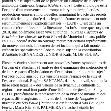
portrait sur le sujet avant de se pencher sur l’analyse de la célèbre
anthologie
Cadernos Negros
[
Cahiers noirs
]. Cette anthologie est à
l’origine d’un mouvement qui rompt « le rythme irrégulier des
productions éparses et individuelles, inaugurant le cycle des projets
collectifs de longue durée dans lequel littérature et mouvement noir
seront intimement et explicitement liés » (LANI). C’est dans un
contexte récent d’essor de la littérature afro-brésilienne que surgit, en
2010, une polémique assez vive autour de l’ouvrage
Caçadas de
Pedrinho
[
Les chasses de Petit Pierre
] de Monteiro Lobato, publié
en 1933, accusé d’être un ouvrage raciste par certains représentants
du mouvement noir. L’examen de cet incident, qui a fait monter au
créneau les spécialistes de Lobato, est le sujet de la contribution
d’Antônio FERNANDES JÚNIOR et Kátia M. DE SOUSA.
Plusieurs études s’intéressent aux nouvelles formes symboliques de
l’urbain et s’attachent à l’analyse des dynamiques des métropoles et
de leurs espaces d’hybridation et d’exclusion, au rapport du sujet à
l’espace public ainsi qu’aux tensions entre l’espace de la ville et
l’espace national. Rogério SANTANA, dans son travail, soutient la
thèse selon laquelle « des valeurs de la dynamique culturelle du
régionalisme rural font partie d’une littérature de
favela
» ; Suely
LEITE problématise la représentation de la violence urbaine et des
espaces dits marginaux au travers de la lecture de
Ninguém é
inocente em São Paulo
[
Personne n’est innocent à São Paulo
] de
Ferréz ; Maria Rita S. S. PALMEIRA s’attache à établir les