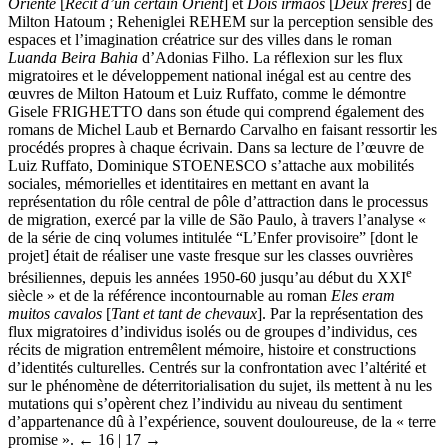
Oriente
[
Récit d’un certain Orient
] et
Dois irmãos
[
Deux frères
] de
Milton Hatoum ; Reheniglei REHEM sur la perception sensible des
espaces et l’imagination créatrice sur des villes dans le roman
Luanda Beira Bahia
d’Adonias Filho. La réflexion sur les flux
migratoires et le développement national inégal est au centre des
œuvres de Milton Hatoum et Luiz Ruffato, comme le démontre
Gisele FRIGHETTO dans son étude qui comprend également des
romans de Michel Laub et Bernardo Carvalho en faisant ressortir les
procédés propres à chaque écrivain. Dans sa lecture de l’œuvre de
Luiz Ruffato, Dominique STOENESCO s’attache aux mobilités
sociales, mémorielles et identitaires en mettant en avant la
représentation du rôle central de pôle d’attraction dans le processus
de migration, exercé par la ville de São Paulo, à travers l’analyse «
de la série de cinq volumes intitulée “L’Enfer provisoire” [dont le
projet] était de réaliser une vaste fresque sur les classes ouvrières
e
brésiliennes, depuis les années 1950-60 jusqu’au début du XXI
siècle » et de la référence incontournable au roman
Eles eram
muitos cavalos
[
Tant et tant de chevaux
]. Par la représentation des
flux migratoires d’individus isolés ou de groupes d’individus, ces
récits de migration entremêlent mémoire, histoire et constructions
d’identités culturelles. Centrés sur la confrontation avec l’altérité et
sur le phénomène de déterritorialisation du sujet, ils mettent à nu les
mutations qui s’opèrent chez l’individu au niveau du sentiment
d’appartenance dû à l’expérience, souvent douloureuse, de la « terre
promise ».
← 16 |
17 →