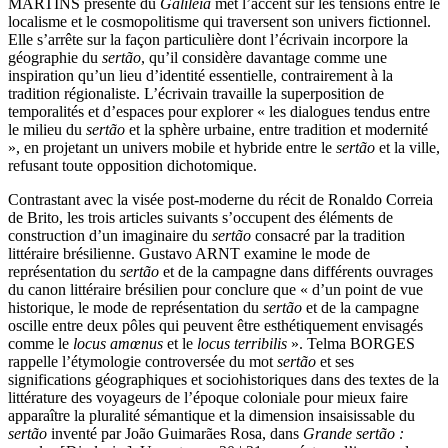
MARTINS présente du
Galileia
met l’accent sur les tensions entre le
localisme et le cosmopolitisme qui traversent son univers fictionnel.
Elle s’arrête sur la façon particulière dont l’écrivain incorpore la
géographie du
sertão
, qu’il considère davantage comme une
inspiration qu’un lieu d’identité essentielle, contrairement à la
tradition régionaliste. L’écrivain travaille la superposition de
temporalités et d’espaces pour explorer « les dialogues tendus entre
le milieu du
sertão
et la sphère urbaine, entre tradition et modernité
», en projetant un univers mobile et hybride entre le
sertão
et la ville,
refusant toute opposition dichotomique.
Contrastant avec la visée post-moderne du récit de Ronaldo Correia
de Brito, les trois articles suivants s’occupent des éléments de
construction d’un imaginaire du
sertão
consacré par la tradition
littéraire brésilienne. Gustavo ARNT examine le mode de
représentation du
sertão
et de la campagne dans différents ouvrages
du canon littéraire brésilien pour conclure que « d’un point de vue
historique, le mode de représentation du
sertão
et de la campagne
oscille entre deux pôles qui peuvent être esthétiquement envisagés
comme le
locus amœnus
et le
locus terribilis
». Telma BORGES
rappelle l’étymologie controversée du mot
sertão
et ses
significations géographiques et sociohistoriques dans des textes de la
littérature des voyageurs de l’époque coloniale pour mieux faire
apparaître la pluralité sémantique et la dimension insaisissable du
sertão
inventé par João Guimarães Rosa, dans
Grande sertão :