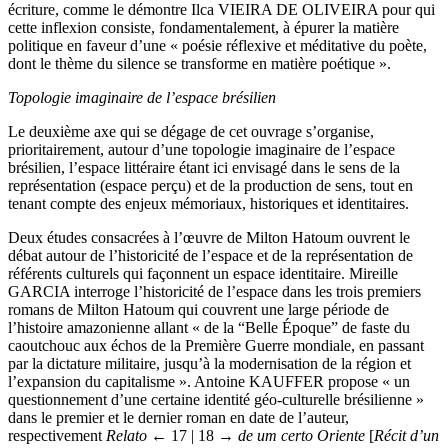
écriture, comme le démontre Ilca VIEIRA DE OLIVEIRA pour qui
cette inflexion consiste, fondamentalement, à épurer la matière
politique en faveur d’une « poésie réflexive et méditative du poète,
dont le thème du silence se transforme en matière poétique ».
Topologie imaginaire de l’espace brésilien
Le deuxième axe qui se dégage de cet ouvrage s’organise,
prioritairement, autour d’une topologie imaginaire de l’espace
brésilien, l’espace littéraire étant ici envisagé dans le sens de la
représentation (espace perçu) et de la production de sens, tout en
tenant compte des enjeux mémoriaux, historiques et identitaires.
Deux études consacrées à l’œuvre de Milton Hatoum ouvrent le
débat autour de l’historicité de l’espace et de la représentation de
référents culturels qui façonnent un espace identitaire. Mireille
GARCIA interroge l’historicité de l’espace dans les trois premiers
romans de Milton Hatoum qui couvrent une large période de
l’histoire amazonienne allant « de la “Belle Époque” de faste du
caoutchouc aux échos de la Première Guerre mondiale, en passant
par la dictature militaire, jusqu’à la modernisation de la région et
l’expansion du capitalisme ». Antoine KAUFFER propose « un
questionnement d’une certaine identité géo-culturelle brésilienne »
dans le premier et le dernier roman en date de l’auteur,
respectivement
Relato
← 17 |
18 →
de um certo Oriente
[
Récit d’un