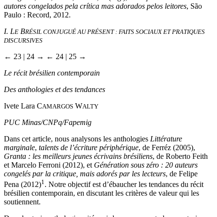
autores congelados pela crítica mas adorados pelos leitores
, São
Paulo : Record, 2012.
I. L
B
E
RÉSIL CONJUGUÉ AU PRÉSENT : FAITS SOCIAUX ET PRATIQUES
DISCURSIVES
← 23 |
24 →
← 24 | 25 →
Le récit brésilien contemporain
Des anthologies et des tendances
Ivete Lara C
W
AMARGOS
ALTY
PUC Minas/CNPq/Fapemig
Dans cet article, nous analysons les anthologies
Littérature
marginale
,
talents de l’écriture périphérique
, de Ferréz (2005),
Granta : les meilleurs jeunes écrivains brésiliens
, de Roberto Feith
et Marcelo Ferroni (2012), et
Génération sous zéro : 20 auteurs
congelés par la critique, mais adorés par les lecteurs
, de Felipe
1
Pena (2012)
. Notre objectif est d’ébaucher les tendances du récit
brésilien contemporain, en discutant les critères de valeur qui les
soutiennent.