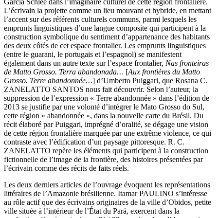
Garcia Schlee dans l’imaginaire culturel de cette région frontalière.
L’écrivain la projette comme un lieu mouvant et hybride, en mettant
l’accent sur des référents culturels communs, parmi lesquels les
emprunts linguistiques d’une langue composite qui participent à la
construction symbolique du sentiment d’appartenance des habitants
des deux côtés de cet espace frontalier. Les emprunts linguistiques
(entre le guarani, le portugais et l’espagnol) se manifestent
également dans un autre texte sur l’espace frontalier,
Nas fronteiras
de Matto Grosso. Terra abandonada…
[
Aux frontières du Matto
Grosso. Terre abandonnée…
] d’Umberto Puiggari, que Rosana C.
ZANELATTO SANTOS nous fait découvrir. Selon l’auteur, la
suppression de l’expression « Terre abandonnée » dans l’édition de
2013 se justifie par une volonté d’intégrer le Mato Grosso do Sul,
cette région « abandonnée », dans la nouvelle carte du Brésil. Du
récit élaboré par Puiggari, imprégné d’oralité, se dégage une vision
de cette région frontalière marquée par une extrême violence, ce qui
contraste avec l’édification d’un paysage pittoresque. R. C.
ZANELATTO repère les éléments qui participent à la construction
fictionnelle de l’image de la frontière, des histoires présentées par
l’écrivain comme des récits de faits réels.
Les deux derniers articles de l’ouvrage évoquent les représentations
littéraires de l’Amazonie brésilienne. Itamar PAULINO s’intéresse
au rôle actif que des écrivains originaires de la ville d’Obidos, petite
ville située à l’intérieur de l’État du Pará, exercent dans la