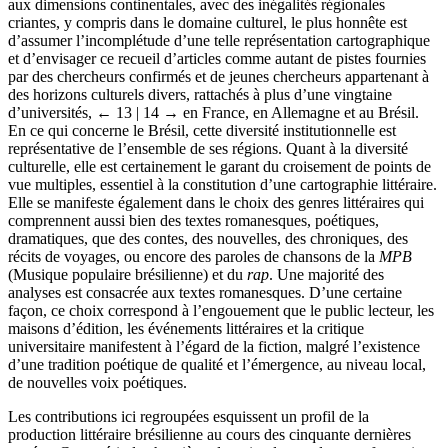
aux dimensions continentales, avec des inégalités régionales
criantes, y compris dans le domaine culturel, le plus honnête est
d’assumer l’incomplétude d’une telle représentation cartographique
et d’envisager ce recueil d’articles comme autant de pistes fournies
par des chercheurs confirmés et de jeunes chercheurs appartenant à
des horizons culturels divers, rattachés à plus d’une vingtaine
d’universités,
← 13 |
14 →
en France, en Allemagne et au Brésil.
En ce qui concerne le Brésil, cette diversité institutionnelle est
représentative de l’ensemble de ses régions. Quant à la diversité
culturelle, elle est certainement le garant du croisement de points de
vue multiples, essentiel à la constitution d’une cartographie littéraire.
Elle se manifeste également dans le choix des genres littéraires qui
comprennent aussi bien des textes romanesques, poétiques,
dramatiques, que des contes, des nouvelles, des chroniques, des
récits de voyages, ou encore des paroles de chansons de la
MPB
(Musique populaire brésilienne) et du
rap
. Une majorité des
analyses est consacrée aux textes romanesques. D’une certaine
façon, ce choix correspond à l’engouement que le public lecteur, les
maisons d’édition, les événements littéraires et la critique
universitaire manifestent à l’égard de la fiction, malgré l’existence
d’une tradition poétique de qualité et l’émergence, au niveau local,
de nouvelles voix poétiques.
Les contributions ici regroupées esquissent un profil de la
production littéraire brésilienne au cours des cinquante dernières