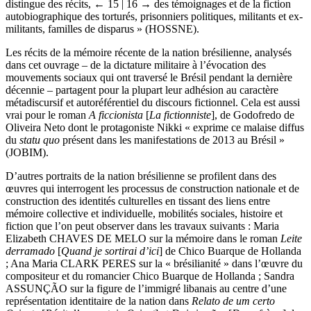
distingue des récits,
← 15 |
16 →
des témoignages et de la fiction
autobiographique des torturés, prisonniers politiques, militants et ex-
militants, familles de disparus » (HOSSNE).
Les récits de la mémoire récente de la nation brésilienne, analysés
dans cet ouvrage – de la dictature militaire à l’évocation des
mouvements sociaux qui ont traversé le Brésil pendant la dernière
décennie – partagent pour la plupart leur adhésion au caractère
métadiscursif et autoréférentiel du discours fictionnel. Cela est aussi
vrai pour le roman
A ficcionista
[
La fictionniste
], de Godofredo de
Oliveira Neto dont le protagoniste Nikki « exprime ce malaise diffus
du
statu quo
présent dans les manifestations de 2013 au Brésil »
(JOBIM).
D’autres portraits de la nation brésilienne se profilent dans des
œuvres qui interrogent les processus de construction nationale et de
construction des identités culturelles en tissant des liens entre
mémoire collective et individuelle, mobilités sociales, histoire et
fiction que l’on peut observer dans les travaux suivants : Maria
Elizabeth CHAVES DE MELO sur la mémoire dans le roman
Leite
derramado
[
Quand je sortirai d’ici
] de Chico Buarque de Hollanda
; Ana Maria CLARK PERES sur la « brésilianité » dans l’œuvre du
compositeur et du romancier Chico Buarque de Hollanda ; Sandra
ASSUNÇÃO sur la figure de l’immigré libanais au centre d’une
représentation identitaire de la nation dans
Relato de um certo