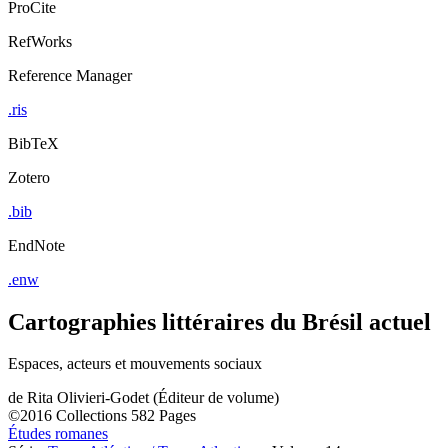
ProCite
RefWorks
Reference Manager
.ris
BibTeX
Zotero
.bib
EndNote
.enw
Cartographies littéraires du Brésil actuel
Espaces, acteurs et mouvements sociaux
de
Rita Olivieri-Godet (Éditeur de volume)
©2016
Collections
582 Pages
Études romanes