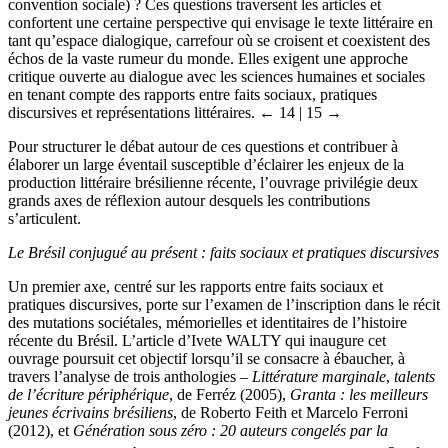
convention sociale) ? Ces questions traversent les articles et
confortent une certaine perspective qui envisage le texte littéraire en
tant qu’espace dialogique, carrefour où se croisent et coexistent des
échos de la vaste rumeur du monde. Elles exigent une approche
critique ouverte au dialogue avec les sciences humaines et sociales
en tenant compte des rapports entre faits sociaux, pratiques
discursives et représentations littéraires.
← 14 |
15 →
Pour structurer le débat autour de ces questions et contribuer à
élaborer un large éventail susceptible d’éclairer les enjeux de la
production littéraire brésilienne récente, l’ouvrage privilégie deux
grands axes de réflexion autour desquels les contributions
s’articulent.
Le Brésil conjugué au présent : faits sociaux et pratiques discursives
Un premier axe, centré sur les rapports entre faits sociaux et
pratiques discursives, porte sur l’examen de l’inscription dans le récit
des mutations sociétales, mémorielles et identitaires de l’histoire
récente du Brésil. L’article d’Ivete WALTY qui inaugure cet
ouvrage poursuit cet objectif lorsqu’il se consacre à ébaucher, à
travers l’analyse de trois anthologies –
Littérature marginale
,
talents
de l’écriture périphérique
, de Ferréz (2005),
Granta : les meilleurs
jeunes écrivains brésiliens
, de Roberto Feith et Marcelo Ferroni
(2012), et
Génération sous zéro : 20 auteurs congelés par la