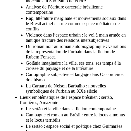
inocente em São Paulo de Ferréz
Analyse de l’écriture carcérale brésilienne
contemporaine
Rap, littérature marginale et mouvements sociaux dans
le Brésil actuel : la rue comme espace médiateur de
conflits
Violence dans l’espace urbain : le vol à main armée en
tant que fracture des relations intersubjectives
Du roman noir au roman autobiographique : variations
de la représentation de l’urbain dans la fiction de
Rubem Fonseca
Goiânia imaginaire : la ville, ses tons, ses temps à la
croisée du paysage et de la littérature
Cartographie subjective et langage dans Os cordeiros
do abismo
La Caruaru de Nelson Barbalho : nouvelles
symboliques de l’urbain au XXe siècle
Lieux emblématiques de l’espace brésilien : sertão,
frontières, Amazonie
Le sertão et la ville dans la fiction contemporaine
Campagne et roman au Brésil : entre le locus amœnus
et le locus terribilis
Le sertão : espace social et poétique chez Guimarães