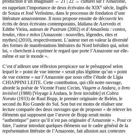
production d’un imaginaire
← 21 |
22 → culturel sur l’Amazonie,
e
en rappelant l’importance de deux écrivains du XIX
siècle, Inglês
de Souza et José Veríssimo, dans le processus de fondation d’une
littérature amazonienne. Il nous propose ensuite de découvrir les
écrits de deux écrivains contemporains, Idaliana de Azevedo et
Edithe Vieira, auteurs de
Puxirum
(2002) et d’
Amazônia : contos,
lendas, ritos e mitos
[Amazonie : nouvelles, légendes, rites et
mythes] (2010), respectivement. L’auteur met en valeur la diversité
des formes de manifestations littéraires du Nord brésilien qui, selon
lui, « cherchent à exprimer le regard que porte l’Amazonie sur elle-
même et sur le monde ».
C’est d’ailleurs une réflexion perspicace sur le présupposé selon
lequel le « point de vue interne » serait plus légitime qu’un « point
de vue externe » sur l’Amazonie que nous offre l’étude de Lígia
CHIAPPINI LEITE. Cette contribution, qui clôt notre ouvrage,
aborde la poésie de Vicente Franz Cecim,
Viagem a Andara, o livro
invisível
(1988) [Voyage à Andara, le livre invisible] et
Cobra
Norato
(1933) de Raul Bopp, le premier originaire de Belém, le
second du Rio Grande do Sul. Son but est moins de réaliser une
lecture comparée des deux ouvrages que de proposer « de relever les
éléments qui supposent que l’œuvre de Bopp serait moins
“authentique” parce qu’il n’est pas originaire d’Amazonie ». Pour ce
faire, l’auteur introduit quelques éléments sur le cadre général de la
représentation littéraire de l’Amazonie, fait allusion aux contextes