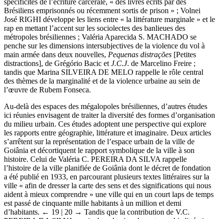
spécificités de l’écriture carcérale, « des livres écrits par des
Brésiliens emprisonnés ou récemment sortis de prison » ; Volnei
José RIGHI développe les liens entre « la littérature marginale » et le
rap en mettant l’accent sur les sociolectes des banlieues des
métropoles brésiliennes ; Valéria Aparecida S. MACHADO se
penche sur les dimensions intersubjectives de la violence du vol à
main armée dans deux nouvelles,
Pequenas distrações
[Petites
distractions], de Grégório Bacic et
J.C.J
. de Marcelino Freire ;
tandis que Marina SILVEIRA DE MELO rappelle le rôle central
des thèmes de la marginalité et de la violence urbaine au sein de
l’œuvre de Rubem Fonseca.
Au-delà des espaces des mégalopoles brésiliennes, d’autres études
ici réunies envisagent de traiter la diversité des formes d’organisation
du milieu urbain. Ces études adoptent une perspective qui explore
les rapports entre géographie, littérature et imaginaire. Deux articles
s’arrêtent sur la représentation de l’espace urbain de la ville de
Goiânia et décortiquent le rapport symbolique de la ville à son
histoire. Celui de Valéria C. PEREIRA DA SILVA rappelle
l’histoire de la ville planifiée de Goiânia dont le décret de fondation
a été publié en 1933, en parcourant plusieurs textes littéraires sur la
ville « afin de dresser la carte des sens et des significations qui nous
aident à mieux comprendre » une ville qui en un court laps de temps
est passé de cinquante mille habitants à un million et demi
d’habitants.
← 19 |
20 → Tandis que la contribution de V.C.