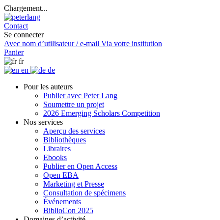
Chargement...
Contact
Se connecter
Avec nom d’utilisateur / e-mail
Via votre institution
Panier
fr
en
de
Pour les auteurs
Publier avec Peter Lang
Soumettre un projet
2026 Emerging Scholars Competition
Nos services
Aperçu des services
Bibliothèques
Libraires
Ebooks
Publier en Open Access
Open EBA
Marketing et Presse
Consultation de spécimens
Événements
BiblioCon 2025
Domaines d’activité