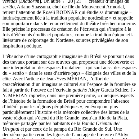
veredas
[
Diadorim
]. Un autre
← 20 |
21 → créateur d’images du
sertão
, Ariano Suassuna, chef de file du Mouvement Armorial,
retient l’attention de Roseli BODNAR qui étudie sa dramaturgie «
intrinsèquement liée à la tradition populaire nordestine » et rappelle
son importance dans le renouvellement du théâtre brésilien moderne.
Elle précise le processus de création de l’écrivain qui s’inspire à la
fois d’éléments érudits et populaires, comme la tradition épique et la
littérature de colportage du Nordeste, sources privilégiées de son
inspiration poétique.
L’ébauche d’une cartographie imaginaire du Brésil se poursuit dans
des travaux portant sur des œuvres qui proposent une découverte et
une interprétation des espaces frontaliers – qui sont aussi des espaces
du « sertão » dans le sens d’arrière-pays – éloignés des villes et de la
côte. Avec l’article de Jean-Yves MÉRIAN, l’effort de
caractérisation d’un imaginaire culturel sur l’espace de la frontière se
fait à partir de l’œuvre de l’écrivain
gaúcho
Aldyr Garcia Schlee. J.-
Y. MÉRIAN rappelle, dans une première partie, « quelques aspects
de l’histoire de la formation du Brésil pour comprendre l’absence
d’intérêt pour les régions périphériques », en évoquant plus
particulièrement l’histoire et la mémoire collective des luttes de la
vaste région qui s’étend du Rio Grande jusqu’au Rio de la Plata,
mémoire partagée par les habitants de la
Banda Oriental del
Uruguai
et par ceux de la pampa du Rio Grande do Sul. Une
deuxième partie cerne les lignes de l’ancrage de l’œuvre d’Aldyr