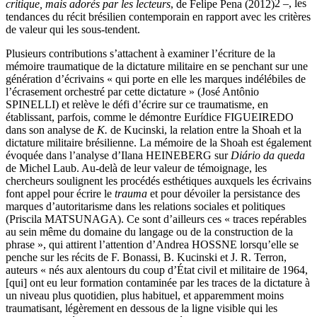
critique, mais adorés par les lecteurs
, de Felipe Pena (2012)
2
–, les
tendances du récit brésilien contemporain en rapport avec les critères
de valeur qui les sous-tendent.
Plusieurs contributions s’attachent à examiner l’écriture de la
mémoire traumatique de la dictature militaire en se penchant sur une
génération d’écrivains « qui porte en elle les marques indélébiles de
l’écrasement orchestré par cette dictature » (José Antônio
SPINELLI) et relève le défi d’écrire sur ce traumatisme, en
établissant, parfois, comme le démontre Eurídice FIGUEIREDO
dans son analyse de
K.
de Kucinski, la relation entre la Shoah et la
dictature militaire brésilienne. La mémoire de la Shoah est également
évoquée dans l’analyse d’Ilana HEINEBERG sur
Diário da queda
de Michel Laub. Au-delà de leur valeur de témoignage, les
chercheurs soulignent les procédés esthétiques auxquels les écrivains
font appel pour écrire le
trauma
et pour dévoiler la persistance des
marques d’autoritarisme dans les relations sociales et politiques
(Priscila MATSUNAGA). Ce sont d’ailleurs ces « traces repérables
au sein même du domaine du langage ou de la construction de la
phrase », qui attirent l’attention d’Andrea HOSSNE lorsqu’elle se
penche sur les récits de F. Bonassi, B. Kucinski et J. R. Terron,
auteurs « nés aux alentours du coup d’État civil et militaire de 1964,
[qui] ont eu leur formation contaminée par les traces de la dictature à
un niveau plus quotidien, plus habituel, et apparemment moins
traumatisant, légèrement en dessous de la ligne visible qui les