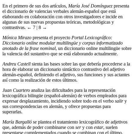
En el primero de sus dos artículos,
María José Domínguez
presenta
el diccionario de valencias verbales alemán-español que está
elaborando en colaboración con otros investigadores e incide en
algunas de sus nuevas propuestas teóricas, metodológicas y
contrastivas.
← 7 | 8 →
Mónica Mirazo
presenta el proyecto
Portal Lexicográfico:
Diccionario online modular multilingüe y corpus informatizado
anotado de la frase nominal
, un diccionario online multilingüe sobre
la valencia del sustantivo que se está elaborando actualmente.
Andreu Castell
sienta las bases sobre las que debería procederse a la
hora de elaborar un diccionario sintáctico contrastivo del adjetivo
alemán-español, definiendo el adjetivo, sus funciones y sus actantes
así como la realización de estos últimos.
Juan Cuartero
analiza las dificultades para la representación
lexicográfica bilingüe (español-alemán) de verbos empleados para
expresar desplazamiento, incidiendo sobre todo en el verbo
salir
y
sus correspondencias en alemán, y ofrece propuestas para
superarlas.
María Bargalló
se plantea el tratamiento lexicográfico de adjetivos
que, además de poder combinarse con
ser
y con
estar
, suelen
presentarse complementados cuando se combinan con el último.