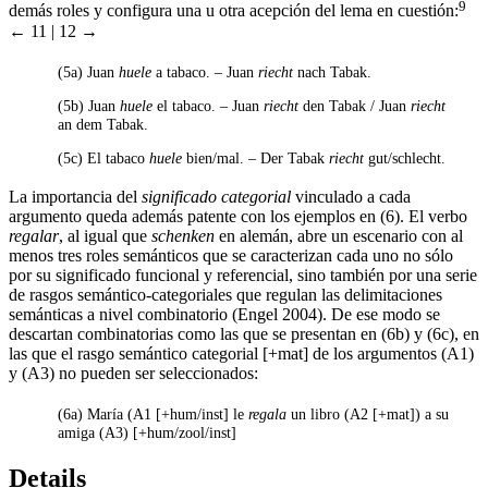
9
demás roles y configura una u otra acepción del lema en cuestión:
← 11 | 12 →
(5a)
Juan
huele
a tabaco. – Juan
riecht
nach Tabak.
(5b)
Juan
huele
el tabaco. – Juan
riecht
den Tabak / Juan
riecht
an dem Tabak.
(5c)
El tabaco
huele
bien/mal. – Der Tabak
riecht
gut/schlecht.
La importancia del
significado categorial
vinculado a cada
argumento queda además patente con los ejemplos en (6). El verbo
regalar
, al igual que
schenken
en alemán, abre un escenario con al
menos tres roles semánticos que se caracterizan cada uno no sólo
por su significado funcional y referencial, sino también por una serie
de rasgos semántico-categoriales que regulan las delimitaciones
semánticas a nivel combinatorio (Engel 2004). De ese modo se
descartan combinatorias como las que se presentan en (6b) y (6c), en
las que el rasgo semántico categorial [+mat] de los argumentos (A1)
y (A3) no pueden ser seleccionados:
(6a)
María (A1 [+hum/inst] le
regala
un libro (A2 [+mat]) a su
amiga (A3) [+hum/zool/inst]
Details