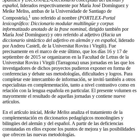
español
, liderados respectivamente por María José Domínguez y
Meike Meliss, ambas de la Universidade de Santiago de
1
Compostela),
uno referido al nombre (
PORTLEX-Portal
lexicográfico: Diccionario modular multilingüe y corpus
informatizado anotado de la frase nominal
, dirigido también por
María José Domínguez) y otro referido al adjetivo (
Hacia un
diccionario sintáctico del adjetivo en alemán y en español
, liderado
por Andreu Castell, de la Universitat Rovira i Virgili). Fue
precisamente en el marco de este último, que los días 16 y 17 de
septiembre de 2015 se organizaron en la Facultad de Letras de la
Universitat Rovira i Virgili (Tarragona) unas jornadas en las que los
investigadores de dichos proyectos pudieron exponer en forma de
conferencias y debate sus metodologías, dificultades y logros. Para
completar este intercambio de información, se invitó también a otros
especialistas en complementación, tanto a nivel contrastivo como en
relación con la lengua española en particular. El presente volumen es
mayormente el resultado de aquellas jornadas y contiene nueve
artículos.
En el artículo inicial,
Meike Meliss
analiza el tratamiento de la
complementación en diccionarios pedagógicos monolingües y
bilingües del alemán y del español. A partir de las deficiencias
constatadas en ellos expone los puntos de mejora y las posibilidades
que ofrecen las nuevas metodologías.