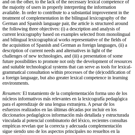
and on the other, to the lack of the necessary lexical competence of
the majority of users in properly interpreting the information
available. In order to contribute to a substantial improvement in the
treatment of complementation in the bilingual lexicography of the
German and Spanish language pair, the article is structured around
the following three objectives: (i) a description and analysis of
current lexicography based on examples selected from monolingual
and bilingual lexicographical works representative of the fields of
the acquisition of Spanish and German as foreign languages, (ii) a
description of current needs and alternatives in light of the
challenges of new technologies, and (iii) a presentation of some
future possibilities to promote not only the development of resources
and suitable technological systems that can serve as tools for lexical-
grammatical consultation within processes of the (de)codification of
a foreign language, but also greater lexical competence in learning
environments.
Resumen:
El tratamiento de la complementación forma uno de los
núcleos informativos más relevantes en la lexicografía pedagógica
para el aprendizaje de una lengua extranjera. A pesar de los
esfuerzos realizados en las últimas décadas por incluir en los
diccionarios pedagógicos información más detallada y estructurada
vinculada al potencial combinatorio del léxico, recientes consultas
empíricas revelan que la correcta y adecuada complementación
sigue siendo uno de los aspectos principales no resueltos en la