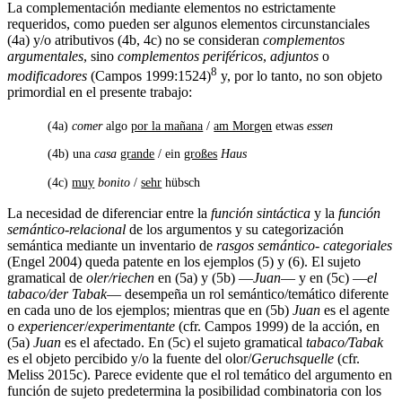
La complementación mediante elementos no estrictamente
requeridos, como pueden ser algunos elementos circunstanciales
(4a) y/o atributivos (4b, 4c) no se consideran
complementos
argumentales
, sino
complementos periféricos
,
adjuntos
o
8
modificadores
(Campos 1999:1524)
y, por lo tanto, no son objeto
primordial en el presente trabajo:
(4a)
comer
algo
por la mañana
/
am Morgen
etwas
essen
(4b)
una
casa
grande
/ ein
großes
Haus
(4c)
muy
bonito
/
sehr
hübsch
La necesidad de diferenciar entre la
función sintáctica
y la
función
semántico-relacional
de los argumentos y su categorización
semántica mediante un inventario de
rasgos semántico- categoriales
(Engel 2004) queda patente en los ejemplos (5) y (6). El sujeto
gramatical de
oler/riechen
en (5a) y (5b) —
Juan
— y en (5c) —
el
tabaco/der Tabak
— desempeña un rol semántico/temático diferente
en cada uno de los ejemplos; mientras que en (5b)
Juan
es el agente
o
experiencer
/
experimentante
(cfr. Campos 1999) de la acción, en
(5a)
Juan
es el afectado. En (5c) el sujeto gramatical
tabaco/Tabak
es el objeto percibido y/o la fuente del olor/
Geruchsquelle
(cfr.
Meliss 2015c). Parece evidente que el rol temático del argumento en
función de sujeto predetermina la posibilidad combinatoria con los