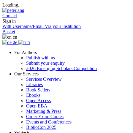
Loading...
Contact
Sign in
With Username/Email
Via your institution
Basket
en
de
fr
For Authors
Publish with us
Submit your enquiry
2026 Emerging Scholars Competition
Our Services
Services Overview
Libraries
Book Sellers
Ebooks
Open Access
Open EBA
Marketing & Press
Order Exam Copies
Events and Conferences
BiblioCon 2025
Subjects