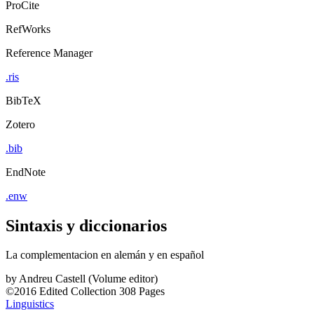
ProCite
RefWorks
Reference Manager
.ris
BibTeX
Zotero
.bib
EndNote
.enw
Sintaxis y diccionarios
La complementacion en alemán y en español
by
Andreu Castell (Volume editor)
©2016
Edited Collection
308 Pages
Linguistics