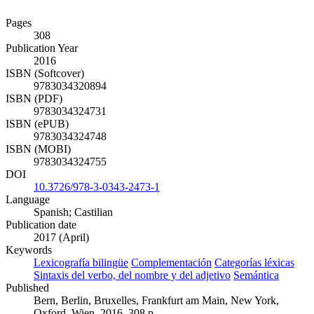
Pages
308
Publication Year
2016
ISBN (Softcover)
9783034320894
ISBN (PDF)
9783034324731
ISBN (ePUB)
9783034324748
ISBN (MOBI)
9783034324755
DOI
10.3726/978-3-0343-2473-1
Language
Spanish; Castilian
Publication date
2017 (April)
Keywords
Lexicografía bilingüe
Complementación
Categorías léxicas
Sintaxis del verbo, del nombre y del adjetivo
Semántica
Published
Bern, Berlin, Bruxelles, Frankfurt am Main, New York,
Oxford, Wien, 2016. 308 p.