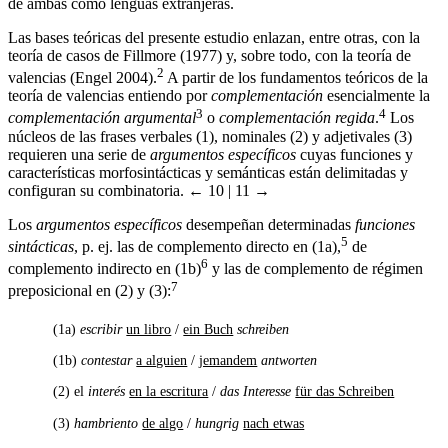
de ambas como lenguas extranjeras.
Las bases teóricas del presente estudio enlazan, entre otras, con la
teoría de casos de Fillmore (1977) y, sobre todo, con la teoría de
2
valencias (Engel 2004).
A partir de los fundamentos teóricos de la
teoría de valencias entiendo por
complementación
esencialmente la
3
4
complementación argumental
o
complementación regida
.
Los
núcleos de las frases verbales (1), nominales (2) y adjetivales (3)
requieren una serie de
argumentos específicos
cuyas funciones y
características morfosintácticas y semánticas están delimitadas y
configuran su combinatoria.
← 10 | 11 →
Los
argumentos específicos
desempeñan determinadas
funciones
5
sintácticas
, p. ej. las de complemento directo en (1a),
de
6
complemento indirecto en (1b)
y las de complemento de régimen
7
preposicional en (2) y (3):
(1a)
escribir
un libro
/
ein Buch
schreiben
(1b)
contestar
a alguien
/
jemandem
antworten
(2)
el
interés
en la escritura
/
das Interesse
für das Schreiben
(3)
hambriento
de algo
/
hungrig
nach etwas