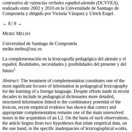
contrastivo de valencias verbales español-alemán (DCVVEA)
,
realizado entre 2002 y 2010 en la Universidade de Santiago de
Compostela y dirigido por Victoria Vázquez y Ulrich Engel.
← 8 | 9 →
M
M
EIKE
ELISS
Universidad de Santiago de Compostela
meike.meliss@usc.es
La complementación en la lexicografía pedagógica del alemán y el
español. Realidades, necesidades y posibilidades del presente y del
1
futuro
Abstract:
The treatment of complementation constitutes one of the
most significant focuses of information in pedagogical lexicography
for the learning of a foreign language. Despite efforts made in recent
decades to include in pedagogical dictionaries more detailed,
structured information linked to the combinatory potential of the
lexicon, recent empirical evidence has shown that correct and
appropriate complementation remains one of the main unresolved
issues in the acquisition of an L2. On the basis of such observations,
the article begins from two hypotheses that relate empirical data, on
the one hand, to the specific inadequacies of lexicographical works,