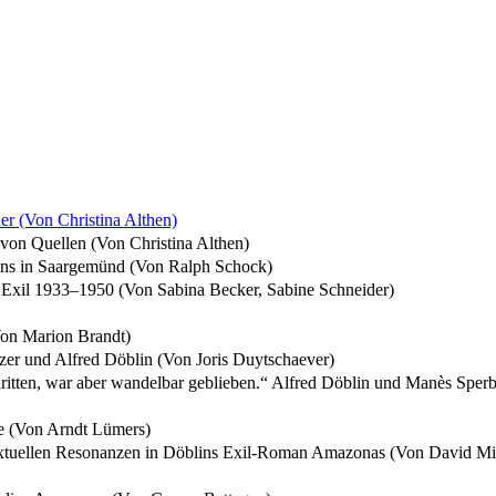
er (Von Christina Althen)
 von Quellen (Von Christina Althen)
lins in Saargemünd (Von Ralph Schock)
che Exil 1933–1950 (Von Sabina Becker, Sabine Schneider)
Von Marion Brandt)
zer und Alfred Döblin (Von Joris Duytschaever)
hritten, war aber wandelbar geblieben.“ Alfred Döblin und Manès Sperb
se (Von Arndt Lümers)
tertextuellen Resonanzen in Döblins Exil-Roman Amazonas (Von David M