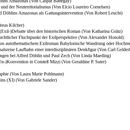
öblins Amazonas (Von Caspar Battegay)
und der Neuterritorialismus (Von Elcio Loureiro Cornelsen)
red Döblins Amazonas als Gattungsintervention (Von Robert Leucht)
reas Kilcher)
(Exil-)Debatte über den historischen Roman (Von Katharina Grätz)
ichtlicher Fluchtpunkt der Exilperspektive (Von Alexander Honold)
blins autothematischem Exilroman Babylonische Wandrung oder Hochm
lsreise Laufbahn einer interdisziplinären Denkfigur (Von Carl Gelder
ngen bei Alfred Döblin und Paul Zech (Von Linda Maeding)
Un-)Konvention in Comteß Mizzi (Von Geraldine P. Suter)
aphie (Von Laura Marie Pohlmann)
ns (XI) (Von Gabriele Sander)