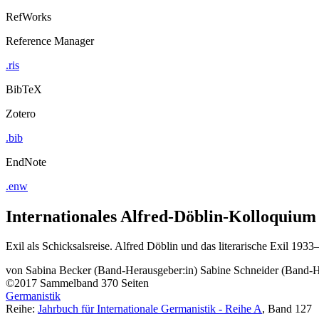
RefWorks
Reference Manager
.ris
BibTeX
Zotero
.bib
EndNote
.enw
Internationales Alfred-Döblin-Kolloquium
Exil als Schicksalsreise. Alfred Döblin und das literarische Exil 193
von
Sabina Becker (Band-Herausgeber:in)
Sabine Schneider (Band-H
©2017
Sammelband
370 Seiten
Germanistik
Reihe:
Jahrbuch für Internationale Germanistik - Reihe A
, Band 127