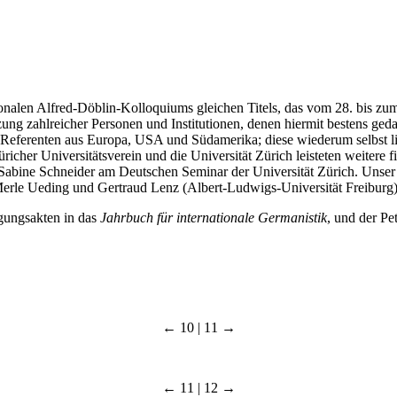
nalen Alfred-Döblin-Kolloquiums gleichen Titels, das vom 28. bis zum
zung zahlreicher Personen und Institutionen, denen hiermit bestens ged
Referenten aus Europa, USA und Südamerika; diese wiederum selbst lie
cher Universitätsverein und die Universität Zürich leisteten weitere 
 Sabine Schneider am Deutschen Seminar der Universität Zürich. Unser 
Merle Ueding und Gertraud Lenz (Albert-Ludwigs-Universität Freiburg) 
gungsakten in das
Jahrbuch für internationale Germanistik
, und der Pe
← 10 | 11 →
← 11 | 12 →