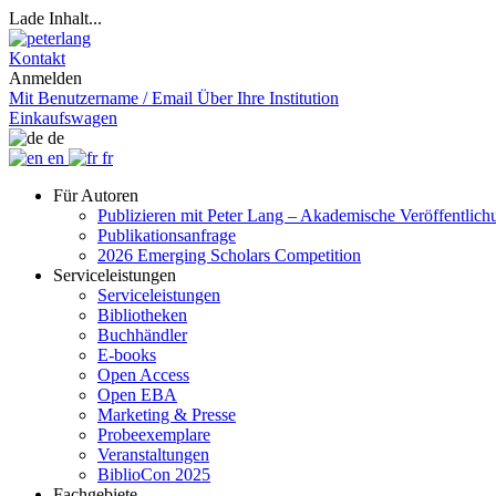
Lade Inhalt...
Kontakt
Anmelden
Mit Benutzername / Email
Über Ihre Institution
Einkaufswagen
de
en
fr
Für Autoren
Publizieren mit Peter Lang – Akademische Veröffentlic
Publikationsanfrage
2026 Emerging Scholars Competition
Serviceleistungen
Serviceleistungen
Bibliotheken
Buchhändler
E-books
Open Access
Open EBA
Marketing & Presse
Probeexemplare
Veranstaltungen
BiblioCon 2025
Fachgebiete