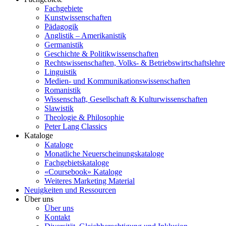
Fachgebiete
Kunstwissenschaften
Pädagogik
Anglistik – Amerikanistik
Germanistik
Geschichte & Politikwissenschaften
Rechtswissenschaften, Volks- & Betriebswirtschaftslehre
Linguistik
Medien- und Kommunikationswissenschaften
Romanistik
Wissenschaft, Gesellschaft & Kulturwissenschaften
Slawistik
Theologie & Philosophie
Peter Lang Classics
Kataloge
Kataloge
Monatliche Neuerscheinungskataloge
Fachgebietskataloge
«Coursebook» Kataloge
Weiteres Marketing Material
Neuigkeiten und Ressourcen
Über uns
Über uns
Kontakt