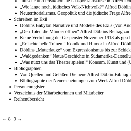
Jüdische und Postkoloniale Diaspora-Diskurse in Alfred D
„Wie lange noch, jüdisches Volk-Nichtvolk?“ Alfred Döblin 
Neuterritorialismus, Geopolitik und die jüdische Frage Alf
Schreiben im Exil
Döblins Babylon Narrative und Modelle des Exils (Von And
„Den Toten die Münder öffnen“ Alfred Döblins Beitrag zur 
Keine Vertreibung der Gespenster November 1918 als gesch
„Er lachte helle Tränen.“ Komik und Humor in Alfred Dö
Döblins „Mutterlauge“ vom Expressionismus bis zur Schicksa
„Waldgedanken“ Natur/Geschichte in Südamerika-Darstellu
„Was nützt uns das Theater spielen!“ Konsum, Kunst und (
Bibliographien
Von Quellen und Gefäßen Die neue Alfred Döblin-Bibliogr
Bibliographie der Neuerscheinungen zum Werk Alfred Döbli
Personenregister
Verzeichnis der Mitarbeiterinnen und Mitarbeiter
Reihenübersicht
← 8 | 9 →