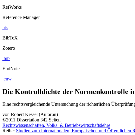
RefWorks
Reference Manager
.ris
BibTeX
Zotero
.bib
EndNote
.enw
Die Kontrolldichte der Normenkontrolle in
Eine rechtsvergleichende Untersuchung der richterlichen Überprüf
von
Robert Kessel (Autor:in)
©2011
Dissertation
342 Seiten
Rechtswissenschaften, Volks- & Betriebswirtschaftslehre
Reihe:
Studien zum Internationalen, Europäischen und Öffentlichen 