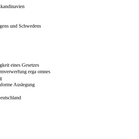
 Skandinavien
egens und Schwedens
gkeit eines Gesetzes
ormverwerfung erga omnes
g
onforme Auslegung
Deutschland