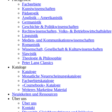
Fachgebiete
Kunstwissenschaften
Pädagogik
Anglistik – Amerikanistik
Germanistik
Geschichte & Politikwissenschaften
Rechtswissenschaften, Volks- & Betriebswirtschaftslehre
Linguistik
Medien- und Kommunikationswissenschaften
Romanistik
Wissenschaft, Gesellschaft & Kulturwissenschaften
Slawistik
Theologie & Philosophie
Peter Lang Classics
Kataloge
Kataloge
Monatliche Neuerscheinungskataloge
Fachgebietskataloge
«Coursebook» Kataloge
Weiteres Marketing Material
Neuigkeiten und Ressourcen
Über uns
Über uns
Kontakt