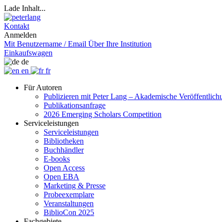
Lade Inhalt...
Kontakt
Anmelden
Mit Benutzername / Email
Über Ihre Institution
Einkaufswagen
de
en
fr
Für Autoren
Publizieren mit Peter Lang – Akademische Veröffentlic
Publikationsanfrage
2026 Emerging Scholars Competition
Serviceleistungen
Serviceleistungen
Bibliotheken
Buchhändler
E-books
Open Access
Open EBA
Marketing & Presse
Probeexemplare
Veranstaltungen
BiblioCon 2025
Fachgebiete