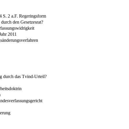
14 S. 2 a.F. Regeringsform
 durch den Gesetzesrat?
rfassungswidrigkeit
Jahr 2011
gsänderungsverfahren
g durch das Tvind-Urteil?
heitsdoktrin
n
undesverfassungsgericht
ierung