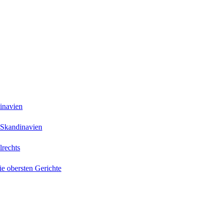
inavien
 Skandinavien
lrechts
ie obersten Gerichte