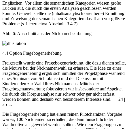
Englischen. Vor allem die semantischen Kategorien wiesen große
Lücken auf, die durch die ersten Analysen geschlossen werden
konnte. Generell stellte die (inhaltsanalytisch orientierte) Ermittlung
und Zuweisung der semantischen Kategorien das Team vor größere
Probleme (s. hierzu etwa Abschnitt 3.4.7).
Abb. 6:
Ausschnitt aus der Nicknamebearbeitung
4.4
Option Fragebogenerhebung
Freigestellt wurde eine Fragebogenerhebung, die dazu dienen sollte,
die Motive bei der Nicknamenwahl zu erfassen. Die Idee zu einer
Fragebogenerhebung ergab sich inmitten der Projektphase während
eines Seminars von Schlobinski und der Diskussion mit
Studierenden zur Wahl ihres Nicknamens. Mittels der
Fragebogenauswertung fokussieren wir insbesondere auf Aspekte,
die durch die Korpusanalyse nur schwer oder gar nicht erfasst
werden können und deshalb von besonderem Interesse sind.
← 24 |
25 →
Die Fragebogenerhebung hat einen reinen Pilotcharakter, Vorgabe
war es, 100 Nicknamen zu erhalten, die dann hinsichtlich der
Wahlmotive ausgewertet werden sollten. Wie dem Fragebogen zu