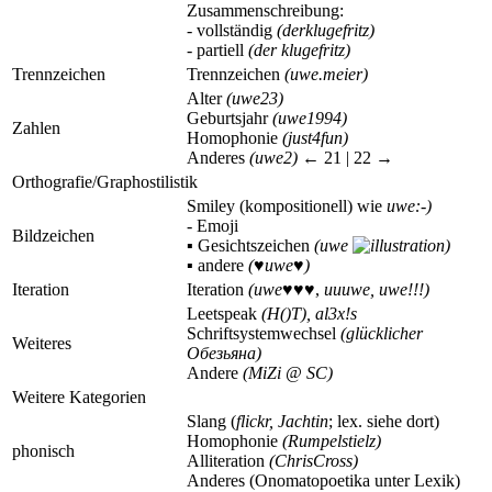
Zusammenschreibung:
- vollständig
(derklugefritz)
- partiell
(der klugefritz)
Trennzeichen
Trennzeichen
(uwe.meier)
Alter
(uwe23)
Geburtsjahr
(uwe1994)
Zahlen
Homophonie
(just4fun)
Anderes
(uwe2)
← 21 | 22 →
Orthografie/Graphostilistik
Smiley (kompositionell) wie
uwe:-)
- Emoji
Bildzeichen
▪
Gesichtszeichen
(uwe
)
▪
andere
(
♥
uwe
♥
)
Iteration
Iteration
(uwe
♥♥♥,
uuuwe, uwe!!!)
Leetspeak
(H()T), al3x!s
Schriftsystemwechsel
(glücklicher
Weiteres
Обезьяна)
Andere
(MiZi @ SC)
Weitere Kategorien
Slang (
flickr, Jachtin
; lex. siehe dort)
Homophonie
(Rumpelstielz)
phonisch
Alliteration
(ChrisCross)
Anderes (Onomatopoetika unter Lexik)