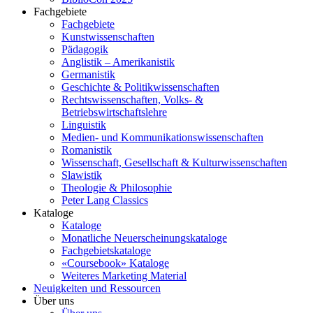
Fachgebiete
Fachgebiete
Kunstwissenschaften
Pädagogik
Anglistik – Amerikanistik
Germanistik
Geschichte & Politikwissenschaften
Rechtswissenschaften, Volks- &
Betriebswirtschaftslehre
Linguistik
Medien- und Kommunikationswissenschaften
Romanistik
Wissenschaft, Gesellschaft & Kulturwissenschaften
Slawistik
Theologie & Philosophie
Peter Lang Classics
Kataloge
Kataloge
Monatliche Neuerscheinungskataloge
Fachgebietskataloge
«Coursebook» Kataloge
Weiteres Marketing Material
Neuigkeiten und Ressourcen
Über uns