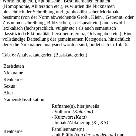
Wortbildung etc.), »phonische« Besonderheiten ermittelt
(Homophonie, Alliteration etc.), es wurden die Nicknamen
hinsichtlich der Schreibung und graphostilistischer Merkmale
bestimmt (von der Norm abweichende Groß-, Klein-, Getrennt- oder
Zusammenschreibung, Bildzeichen, Leetspeak etc.) und sowohl
lexikalisch (fachsprachlich, vulgär etc.) als auch semantisch
klassifiziert (Fiktionalität, Personenreferenz, Ortsangaben etc.). Eine
vollständige Darstellung der gemeinsamen Kategorien, hinsichtlich
derer die Nicknamen analysiert worden sind, findet sich in Tab. 6.
Tab. 6:
Analysekategorien (Basiskategorien)
Basisdaten
Nickname
Realname
Sexus
Alter
Namensklassifikation
Rufname(n), hier jeweils
- Vollform
(Katarina)
- Kurzwort
(Kata)
- Initiale/Abkürzung
(K., Ktr)
Familienname(n)
Realname
- mit Präfix
(von der, van den, de)
und