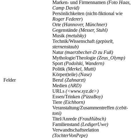
Marken- und Firmennamen
(Foto Haas,
Camp David)
Persönlichkeiten (nicht-fiktional wie
Roger Federer
)
Orte
(Hannover, Münchner)
Gegenstände
(Messer, Stuhl)
Musik
(metulsky)
Technik/Wissenschaft
(gepixelt,
sternenstaub)
Natur
(maerzbecher-D zu Fuß)
Mythologie/Theologie
(Zeus_Olymp)
Sport
(Podolski, Wandern)
Politik
(Merkel, Mutti)
Körper(teile)
(Nase)
Felder
Beruf
(Zahnarzt)
Medien
(ARD)
URLs
(<
www.xyz.de
>)
Essen/Trinken
(PizzaBoy)
Tiere
(Eichhorn)
Veranstaltung/Zusammentreffen
(cebit-
toni)
Titel/Anrede
(FrauHübsch)
Familienstand
(LedigerUwe)
Verwandtschaftsrelation
(TochterVonPepe)