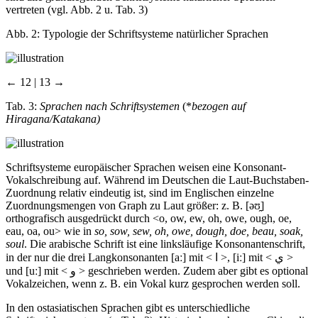
vertreten (vgl. Abb. 2 u. Tab. 3)
Abb. 2:
Typologie der Schriftsysteme natürlicher Sprachen
← 12 | 13 →
Tab. 3:
Sprachen nach Schriftsystemen
(*
bezogen auf
Hiragana/Katakana)
Schriftsysteme europäischer Sprachen weisen eine Konsonant-
Vokalschreibung auf. Während im Deutschen die Laut-Buchstaben-
Zuordnung relativ eindeutig ist, sind im Englischen einzelne
Zuordnungsmengen von Graph zu Laut größer: z. B. [
ə
ʊ
]
orthografisch ausgedrückt durch <o, ow, ew, oh, owe, ough, oe,
eau, oa, ou> wie in
so, sow, sew, oh, owe, dough, doe, beau, soak,
soul
. Die arabische Schrift ist eine linksläufige Konsonantenschrift,
in der nur die drei Langkonsonanten [a
ː
] mit <
ا
>, [i
ː
] mit <
ي
>
und [u
ː
] mit <
و
> geschrieben werden. Zudem aber gibt es optional
Vokalzeichen, wenn z. B. ein Vokal kurz gesprochen werden soll.
In den ostasiatischen Sprachen gibt es unterschiedliche