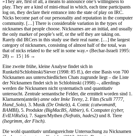
»They are, first of all, a means to announce one’s willingness to
play. They are a kind of mini-ritual in which, each time participants
log on, they declare their entrance into the state of play on IRC.
Nicks become part of our personality and reputation in the computer
community. […] There is considerable variation in the types of
nicknames that people choose. Nicknames are an initial, and usually
the only marker of people’s self, or the self they are taking on.
Rarely did IRCers in this study use their real name. […] the largest
category of nicknames, consisting of almost half of the total, was
that of nicks related to the self in some way.« (Bechar-Israeli 1995:
28)
← 15 | 16 →
Eine zweite frühe, kleine Analyse findet sich in
Runkehl/Schlobinski/Siever (1998: 85 ff.), der eine Basis von 700
Nicknamen aus unterschiedlichen Chats zugrunde liegt – die Liste
der Nicknamen findet sich in Schlobinski (1998) –, allerdings
werden die Nicknamen nicht systematisch und quantitativ
untersucht. Zentrale semantische Felder, die ermittelt worden sind 1.
Klarnamen(anteile)
anne
oder
Imke Teeny
, 2. Film
(Sculli 7777,
Hand_Solo)
, 3. Musik
(De Onkelz)
, 4. Comic
(catwoman8,
BAMBI)
, 5. Produkte
(BigMacBS, Altbier)
, 6. Computer
(cyber,
EvILViRuSx)
, 7. Sagen/Mythen
(Nefratis, hades2)
und 8. Tiere
(Isegrimm, der Fisch)
.
Die wohl quantitativ umfangsreichste Untersuchung zu Nicknamen