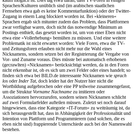
kaum möglich ist. Dies lag etwa daran, dass TV-Foren in einigen
Sprachen/Kulturen unüblich sind (im arabischen staatlichen
Fernsehen etwa gab es keine Kommentarfunktion) oder der Twitter-
Zugang in einem Lang blockiert worden ist. Bei »kleineren«
Sprachen ergab sich mitunter zudem das Problem, dass Plattformen
zwar verfügbar waren, doch nicht das notwendige Minimum an
Postings enthielt, das gesetzt worden ist, um von einer Eben nicht
etwa eine »Vollerhebung« bemühen zu müssen. Und eine weitere
Problematik ist nicht erwartet worden: Viele Foren, etwa die TV-
und Zeitungsforen erlauben nicht mehr nur die Wahl eines
Nicknamens, sondern setzen bei der Registrierung die Vergabe von
Vor- und Zuname voraus. Dies müsste bei automatisch erhobenen
(gecrawlten) »Nicknamen« berücksichtigt werden, da in den Foren
nicht erkennbar ist, ob es sich um zwei Felder oder eines handelt; so
finden sich etwa bei BILD.de interessante Nicknamen wie
sprach
los
oder
Inder Tat
, doch leider hat der Nutzer hier nicht die
Wortbildung aufgebrochen oder eine PP teilweise zusammengefasst,
um die Struktur
Vorname Nachname
zu imitieren oder
Assoziationen hervorzurufen, sondern seinen Nicknamen schlicht
auf zwei Formularfelder aufteilen müssen. Zuletzt sei noch darauf
hingewiesen, dass eine Kategorie »IT-Forum« zu weiträumig ist, da
sich herausgestellt hat, dass in Abhängigkeit der Professionalität und
Intention von Plattform und Programmierern (und solchen, die es
eben nicht sind) frappierende Unterschiede auch bei der Namenwahl
bestehen.