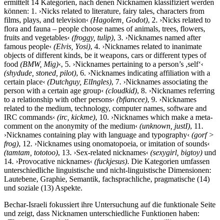
ermittelt 14 Kategorien, nach denen Nicknamen klassifiziert werden
können: 1. ›Nicks related to literature, fairy tales, characters from
films, plays, and television‹
(Hagolem, Godot)
, 2. ›Nicks related to
flora and fauna – people choose names of animals, trees, flowers,
fruits and vegetables‹
(froggy, tulip)
, 3. ›Nicknames named after
famous people‹
(Elvis, Yosi)
, 4. ›Nicknames related to inanimate
objects of different kinds, be it weapons, cars or different types of
food
(BMW, Mig)
‹, 5. ›Nicknames pertaining to a person’s ,self‘‹
(shydude, stoned, pilot)
, 6. ›Nicknames indicating affiliation with a
certain place‹
(Dutchguy, ElIngles)
, 7. ›Nicknames associating the
person with a certain age group‹
(cloudkid)
, 8. ›Nicknames referring
to a relationship with other persons‹
(bfiancee)
, 9. ›Nicknames
related to the medium, technology, computer names, software and
IRC commands‹
(irc, kickme)
, 10. ›Nicknames which make a meta-
comment on the anonymity of the medium‹
(unknown, justI)
, 11.
›Nicknames containing play with language and typography‹
(gorf >
frog)
, 12. ›Nicknames using onomatopoeia, or imitation of sounds‹
(tamtam, tototoo)
, 13. ›Sex-related nicknames‹
(sexygirl, bigtoy)
und
14. ›Provocative nicknames‹
(fuckjesus)
. Die Kategorien umfassen
unterschiedliche linguistische und nicht-linguistische Dimensionen:
Lautebene, Graphie, Semantik, fachsprachliche, pragmatische (14)
und soziale (13) Aspekte.
Bechar-Israeli fokussiert ihre Untersuchung auf die funktionale Seite
und zeigt, dass Nicknamen unterschiedliche Funktionen haben: