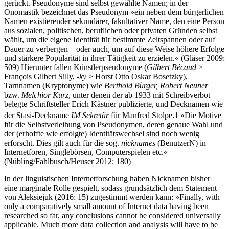
gerückt. Pseudonyme sind selbst gewählte Namen; in der
Onomastik bezeichnet das Pseudonym »ein neben dem bürgerlichen
Namen existierender sekundärer, fakultativer Name, den eine Person
aus sozialen, politischen, beruflichen oder privaten Gründen selbst
wählt, um die eigene Identität für bestimmte Zeitspannen oder auf
Dauer zu verbergen – oder auch, um auf diese Weise höhere Erfolge
und stärkere Popularität in ihrer Tätigkeit zu erzielen.« (Gläser 2009:
509) Hierunter fallen Künstlerpseudonyme (
Gilbert Bécaud
>
François Gilbert Silly,
-ky
> Horst Otto Oskar Bosetzky),
Tarnnamen (Kryptonyme) wie
Berthold Bürger, Robert Neuner
bzw.
Melchior Kurz
, unter denen der ab 1933 mit Schreibverbot
belegte Schriftsteller Erich Kästner publizierte, und Decknamen wie
der Stasi-Deckname
IM Sekretär
für Manfred Stolpe.
1
»Die Motive
für die Selbstverleihung von Pseudonymen, deren genaue Wahl und
der (erhoffte wie erfolgte) Identitätswechsel sind noch wenig
erforscht. Dies gilt auch für die sog.
nicknames
(BenutzerN) in
Internetforen, Singlebörsen, Computerspielen etc.«
(Nübling/Fahlbusch/Heuser 2012: 180)
In der linguistischen Internetforschung haben Nicknamen bisher
eine marginale Rolle gespielt, sodass grundsätzlich dem Statement
von Aleksiejuk (2016: 15) zugestimmt werden kann: »Finally, with
only a comparatively small amount of Internet data having been
researched so far, any conclusions cannot be considered universally
applicable. Much more data collection and analysis will have to be