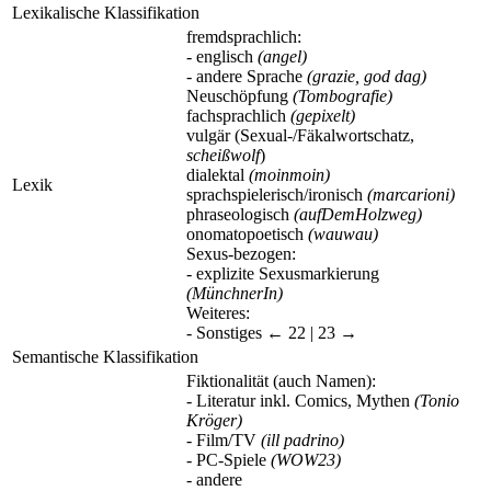
Lexikalische Klassifikation
fremdsprachlich:
- englisch
(angel)
- andere Sprache
(grazie, god dag)
Neuschöpfung
(Tombografie)
fachsprachlich
(gepixelt)
vulgär (Sexual-/Fäkalwortschatz,
scheißwolf
)
dialektal
(moinmoin)
Lexik
sprachspielerisch/ironisch
(marcarioni)
phraseologisch
(aufDemHolzweg)
onomatopoetisch
(wauwau)
Sexus-bezogen:
- explizite Sexusmarkierung
(MünchnerIn)
Weiteres:
- Sonstiges
← 22 | 23 →
Semantische Klassifikation
Fiktionalität (auch Namen):
- Literatur inkl. Comics, Mythen
(Tonio
Kröger)
- Film/TV
(ill padrino)
- PC-Spiele
(WOW23)
- andere