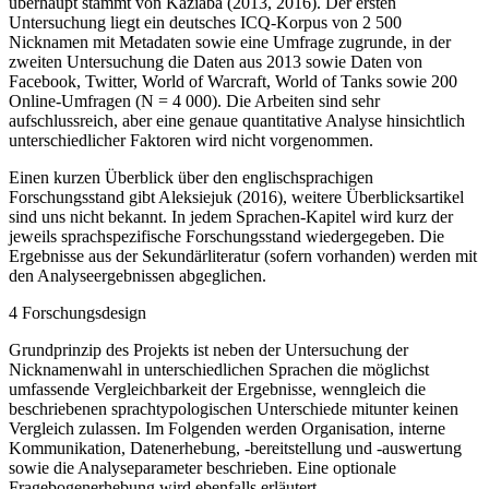
überhaupt stammt von Kaziaba (2013, 2016). Der ersten
Untersuchung liegt ein deutsches ICQ-Korpus von 2 500
Nicknamen mit Metadaten sowie eine Umfrage zugrunde, in der
zweiten Untersuchung die Daten aus 2013 sowie Daten von
Facebook, Twitter, World of Warcraft, World of Tanks sowie 200
Online-Umfragen (N = 4 000). Die Arbeiten sind sehr
aufschlussreich, aber eine genaue quantitative Analyse hinsichtlich
unterschiedlicher Faktoren wird nicht vorgenommen.
Einen kurzen Überblick über den englischsprachigen
Forschungsstand gibt Aleksiejuk (2016), weitere Überblicksartikel
sind uns nicht bekannt. In jedem Sprachen-Kapitel wird kurz der
jeweils sprachspezifische Forschungsstand wiedergegeben. Die
Ergebnisse aus der Sekundärliteratur (sofern vorhanden) werden mit
den Analyseergebnissen abgeglichen.
4
Forschungsdesign
Grundprinzip des Projekts ist neben der Untersuchung der
Nicknamenwahl in unterschiedlichen Sprachen die möglichst
umfassende Vergleichbarkeit der Ergebnisse, wenngleich die
beschriebenen sprachtypologischen Unterschiede mitunter keinen
Vergleich zulassen. Im Folgenden werden Organisation, interne
Kommunikation, Datenerhebung, -bereitstellung und -auswertung
sowie die Analyseparameter beschrieben. Eine optionale
Fragebogenerhebung wird ebenfalls erläutert.