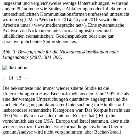
insgesamt und vergleichsweise wenige Untersuchungen, während
andere Phänomene wie Smileys, Abkürzungen oder Inflektive in
unterschiedlichsten Kommunikationsformen umfassend untersucht
wurden (vgl. Marx/Weidacher 2014; Crystal 2011 sowie die
Arbeiten unter <
www.mediensprache.net
>). Eine systematische
Analyse von Nicknamen unter formal-linguistischen und
inhaltlichen (semantischen) Gesichtspunkten oder eine gar
sprachvergleichende Studie stehen aus.
Abb. 3: Beweggründe für die Nicknamensklassifikation nach
Langendonck (2007: 300–306)
← 14 | 15 →
Die bekannteste und immer wieder zitierte Studie ist die
Untersuchung von Haya Bechar-Israeli aus dem Jahr 1995, die als
eine der wenigen Untersuchungen quantitativ angelegt ist und die
auch ein Ausgangspunkt unserer Untersuchung im Hinblick auf
insbesondere semantische Kategorien war. Das Korpus besteht aus
260 (Nick-)Namen aus dem Internet Relay Chat (IRC), die
vornehmlich aus den USA, Europa und Israel stammen, aber nicht
weiter spezifiziert werden. Eine formal linguistische und hierin
genaue Analyse wird nicht vorgenommen, aber Bechar-Israeli