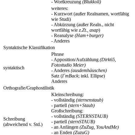
- Wortkreuzung
(Blukkoli)
weiteres:
- Kurzwort (außer Realnamen, wortfähig
wie Studi)
- Abkürzung (außer Realn., nicht
wortfähig wie
z.Zt., asap
)
- Reanalyse
(Ham+burger)
- Anderes
Syntaktische Klassifikation
Phrase
- Apposition/Aufzählung
(Dirk65,
Fotostudio Meier)
syntaktisch
- Anderes
(ausdemhäuschen)
Satz (
I´mBack
; inkl. Ellipse)
Anderes
Orthografie/Graphostilistik
Kleinschreibung:
- vollständig
(sternenstaub)
- partiell
(stern+Staub)
Großschreibung:
- vollständig
(STERNSTAUB)
Schreibung
- partiell
(sternSTAUB)
(abweichend v. Std.)
- an Anfängen
(ZuZug, YouAndMe)
- an Enden
(ZuzuG)