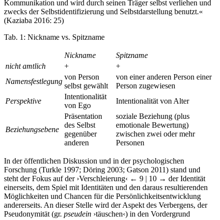
Kommunikation und wird durch seinen Träger selbst verliehen und
zwecks der Selbstidentifizierung und Selbstdarstellung benutzt.«
(Kaziaba 2016: 25)
Tab. 1:
Nickname vs. Spitzname
Nickname
Spitzname
nicht amtlich
+
+
von Person
von einer anderen Person einer
Namensfestlegung
selbst gewählt
Person zugewiesen
Intentionalität
Perspektive
Intentionalität von Alter
von Ego
Präsentation
soziale Beziehung (plus
des Selbst
emotionale Bewertung)
Beziehungsebene
gegenüber
zwischen zwei oder mehr
anderen
Personen
In der öffentlichen Diskussion und in der psychologischen
Forschung (Turkle 1997; Döring 2003; Gatson 2011) stand und
steht der Fokus auf der ›Verschleierung‹
← 9 | 10 →
der Identität
einerseits, dem Spiel mit Identitäten und den daraus resultierenden
Möglichkeiten und Chancen für die Persönlichkeitsentwicklung
andererseits. An dieser Stelle wird der Aspekt des Verbergens, der
Pseudonymität (gr.
pseudein
›täuschen‹) in den Vordergrund