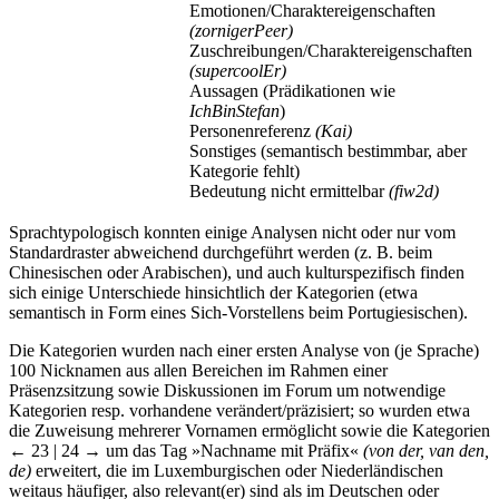
Emotionen/Charaktereigenschaften
(zornigerPeer)
Zuschreibungen/Charaktereigenschaften
(supercoolEr)
Aussagen (Prädikationen wie
IchBinStefan
)
Personenreferenz
(Kai)
Sonstiges (semantisch bestimmbar, aber
Kategorie fehlt)
Bedeutung nicht ermittelbar
(fiw2d)
Sprachtypologisch konnten einige Analysen nicht oder nur vom
Standardraster abweichend durchgeführt werden (z. B. beim
Chinesischen oder Arabischen), und auch kulturspezifisch finden
sich einige Unterschiede hinsichtlich der Kategorien (etwa
semantisch in Form eines Sich-Vorstellens beim Portugiesischen).
Die Kategorien wurden nach einer ersten Analyse von (je Sprache)
100 Nicknamen aus allen Bereichen im Rahmen einer
Präsenzsitzung sowie Diskussionen im Forum um notwendige
Kategorien resp. vorhandene verändert/präzisiert; so wurden etwa
die Zuweisung mehrerer Vornamen ermöglicht sowie die Kategorien
← 23 | 24 →
um das Tag »Nachname mit Präfix«
(von der, van den,
de)
erweitert, die im Luxemburgischen oder Niederländischen
weitaus häufiger, also relevant(er) sind als im Deutschen oder