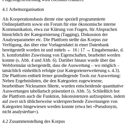
4.1
Arbeitsorganisation
Als Kooperationsbasis diente eine speziell programmierte
Onlineplattform sowie ein Forum für eine ökonomische interne
Kommunikation, etwa zur Klärung von Fragen, für Absprachen
hinsichtlich der Kategorisierung (Tagging), Diskussion der
Analyseparameter etc. Die Plattform stellte das Korpus zur
Verfügung, das über eine Vorlagendatei in einer Datenbank
bereitgestellt worden ist und mittels
← 16 | 17 →
Eingabemaske, d.
h. komfortabler Zuweisung von Eigenschaften, bearbeitet werden
konnte (s. Abb. 4 und Abb. 6). Darüber hinaus wurde über das
Webformular sichergestellt, dass die Auswertung – wo möglich –
tatsächlich einheitlich erfolgte (zur Kategorienerweiterung s. 4.3).
Die Plattform enthielt ferner grundlegende Tools zur Auswertung:
Neben Ergebnislisten, die den Kategorien zugewiesene,
bearbeitbare Nicknamen filterte, wurden entscheidende quantitative
Auswertungen tabellarisch präsentiert (s. Abb. 5). Schließlich bot
die Plattform auch die Funktion, Inkonsistenzen aufzuspüren, indem
auf zwei sich üblicherweise widersprechende Zuweisungen von
Kategorien hingewiesen werden konnte (etwa bei »Pseudonym,
nicht analysierbar«).
4.2
Zusammenstellung des Korpus