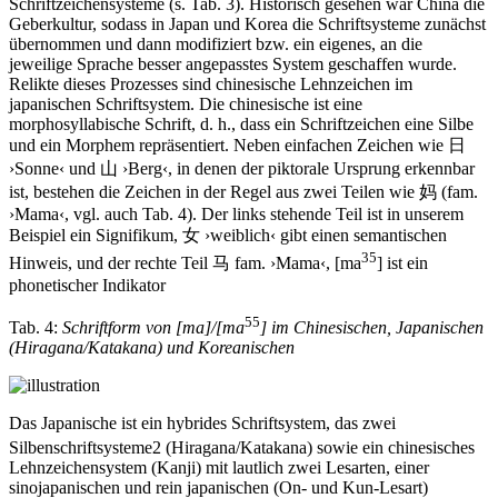
Schriftzeichensysteme (s. Tab. 3). Historisch gesehen war China die
Geberkultur, sodass in Japan und Korea die Schriftsysteme zunächst
übernommen und dann modifiziert bzw. ein eigenes, an die
jeweilige Sprache besser angepasstes System geschaffen wurde.
Relikte dieses Prozesses sind chinesische Lehnzeichen im
japanischen Schriftsystem. Die chinesische ist eine
morphosyllabische Schrift, d. h., dass ein Schriftzeichen eine Silbe
und ein Morphem repräsentiert. Neben einfachen Zeichen wie
日
›Sonne‹ und
山
›Berg‹, in denen der piktorale Ursprung erkennbar
ist, bestehen die Zeichen in der Regel aus zwei Teilen wie
妈
(fam.
›Mama‹, vgl. auch Tab. 4). Der links stehende Teil ist in unserem
Beispiel ein Signifikum,
女
›weiblich‹ gibt einen semantischen
35
Hinweis, und der rechte Teil
马
fam. ›Mama‹, [ma
] ist ein
phonetischer Indikator
55
Tab. 4:
Schriftform von [ma]/[ma
] im Chinesischen, Japanischen
(Hiragana/Katakana) und Koreanischen
Das Japanische ist ein hybrides Schriftsystem, das zwei
Silbenschriftsysteme
2
(Hiragana/Katakana) sowie ein chinesisches
Lehnzeichensystem (Kanji) mit lautlich zwei Lesarten, einer
sinojapanischen und rein japanischen (On- und Kun-Lesart)