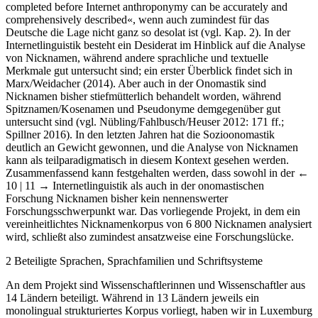
completed before Internet anthroponymy can be accurately and
comprehensively described«, wenn auch zumindest für das
Deutsche die Lage nicht ganz so desolat ist (vgl. Kap. 2). In der
Internetlinguistik besteht ein Desiderat im Hinblick auf die Analyse
von Nicknamen, während andere sprachliche und textuelle
Merkmale gut untersucht sind; ein erster Überblick findet sich in
Marx/Weidacher (2014). Aber auch in der Onomastik sind
Nicknamen bisher stiefmütterlich behandelt worden, während
Spitznamen/Kosenamen und Pseudonyme demgegenüber gut
untersucht sind (vgl. Nübling/Fahlbusch/Heuser 2012: 171 ff.;
Spillner 2016). In den letzten Jahren hat die Sozioonomastik
deutlich an Gewicht gewonnen, und die Analyse von Nicknamen
kann als teilparadigmatisch in diesem Kontext gesehen werden.
Zusammenfassend kann festgehalten werden, dass sowohl in der
←
10 | 11 →
Internetlinguistik als auch in der onomastischen
Forschung Nicknamen bisher kein nennenswerter
Forschungsschwerpunkt war. Das vorliegende Projekt, in dem ein
vereinheitlichtes Nicknamenkorpus von 6 800 Nicknamen analysiert
wird, schließt also zumindest ansatzweise eine Forschungslücke.
2
Beteiligte Sprachen, Sprachfamilien und Schriftsysteme
An dem Projekt sind Wissenschaftlerinnen und Wissenschaftler aus
14 Ländern beteiligt. Während in 13 Ländern jeweils ein
monolingual strukturiertes Korpus vorliegt, haben wir in Luxemburg