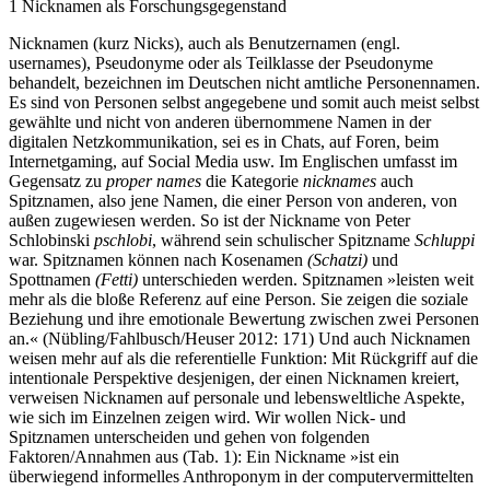
1
Nicknamen als Forschungsgegenstand
Nicknamen (kurz Nicks), auch als Benutzernamen (engl.
usernames), Pseudonyme oder als Teilklasse der Pseudonyme
behandelt, bezeichnen im Deutschen nicht amtliche Personennamen.
Es sind von Personen selbst angegebene und somit auch meist selbst
gewählte und nicht von anderen übernommene Namen in der
digitalen Netzkommunikation, sei es in Chats, auf Foren, beim
Internetgaming, auf Social Media usw. Im Englischen umfasst im
Gegensatz zu
proper names
die Kategorie
nicknames
auch
Spitznamen, also jene Namen, die einer Person von anderen, von
außen zugewiesen werden. So ist der Nickname von Peter
Schlobinski
pschlobi
, während sein schulischer Spitzname
Schluppi
war. Spitznamen können nach Kosenamen
(Schatzi)
und
Spottnamen
(Fetti)
unterschieden werden. Spitznamen »leisten weit
mehr als die bloße Referenz auf eine Person. Sie zeigen die soziale
Beziehung und ihre emotionale Bewertung zwischen zwei Personen
an.« (Nübling/Fahlbusch/Heuser 2012: 171) Und auch Nicknamen
weisen mehr auf als die referentielle Funktion: Mit Rückgriff auf die
intentionale Perspektive desjenigen, der einen Nicknamen kreiert,
verweisen Nicknamen auf personale und lebensweltliche Aspekte,
wie sich im Einzelnen zeigen wird. Wir wollen Nick- und
Spitznamen unterscheiden und gehen von folgenden
Faktoren/Annahmen aus (Tab. 1): Ein Nickname »ist ein
überwiegend informelles Anthroponym in der computervermittelten