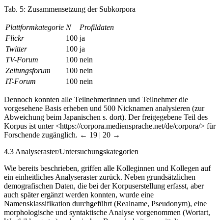
Tab. 5:
Zusammensetzung der Subkorpora
Plattformkategorie
N
Profildaten
Flickr
100
ja
Twitter
100
ja
TV-Forum
100
nein
Zeitungsforum
100
nein
IT-Forum
100
nein
Dennoch konnten alle Teilnehmerinnen und Teilnehmer die
vorgesehene Basis erheben und 500 Nicknamen analysieren (zur
Abweichung beim Japanischen s. dort). Der freigegebene Teil des
Korpus ist unter <
https://corpora.mediensprache.net/de/corpora/
> für
Forschende zugänglich.
← 19 | 20 →
4.3
Analyseraster/Untersuchungskategorien
Wie bereits beschrieben, griffen alle Kolleginnen und Kollegen auf
ein einheitliches Analyseraster zurück. Neben grundsätzlichen
demografischen Daten, die bei der Korpuserstellung erfasst, aber
auch später ergänzt werden konnten, wurde eine
Namensklassifikation durchgeführt (Realname, Pseudonym), eine
morphologische und syntaktische Analyse vorgenommen (Wortart,