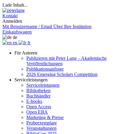
Lade Inhalt...
Kontakt
Anmelden
Mit Benutzername / Email
Über Ihre Institution
Einkaufswagen
de
en
fr
Für Autoren
Publizieren mit Peter Lang – Akademische
Veröffentlichungen
Publikationsanfrage
2026 Emerging Scholars Competition
Serviceleistungen
Serviceleistungen
Bibliotheken
Buchhändler
E-books
Open Access
Open EBA
Marketing & Presse
Probeexemplare
Veranstaltungen
BiblioCon 2025