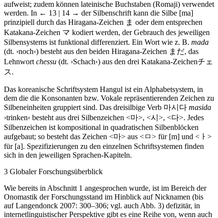
aufweist; zudem können lateinische Buchstaben (Romaji) verwendet
werden. In
← 13 | 14 →
der Silbenschrift kann die Silbe [ma]
prinzipiell durch das Hiragana-Zeichen
ま
oder dem entsprechen
Katakana-Zeichen
マ
kodiert werden, der Gebrauch des jeweiligen
Silbensystems ist funktional differenziert. Ein Wort wie z. B.
mada
(dt. ›noch‹) besteht aus den beiden Hiragana-Zeichen
ま
だ
, das
Lehnwort
chessu
(dt. ›Schach‹) aus den drei Katakana-Zeichen
チ
ェ
ス
.
Das koreanische Schriftsystem Hangul ist ein Alphabetsystem, in
dem die die Konsonanten bzw. Vokale repräsentierenden Zeichen zu
Silbeneinheiten gruppiert sind. Das dreisilbige Verb
마
시
다
masida
›trinken‹ besteht aus drei Silbenzeichen <
마
>, <
시
>, <
다
>. Jedes
Silbenzeichen ist kompositional in quadratischen Silbenblöcken
aufgebaut; so besteht das Zeichen <
마
> aus <
ㅁ
> für [m] und <
ㅏ
>
für [a]. Spezifizierungen zu den einzelnen Schriftsystemen finden
sich in den jeweiligen Sprachen-Kapiteln.
3
Globaler Forschungsüberblick
Wie bereits in Abschnitt 1 angesprochen wurde, ist im Bereich der
Onomastik der Forschungsstand im Hinblick auf Nicknamen (bis
auf Langendonck 2007: 300–306; vgl. auch Abb. 3) defizitär, in
internetlinguistischer Perspektive gibt es eine Reihe von, wenn auch