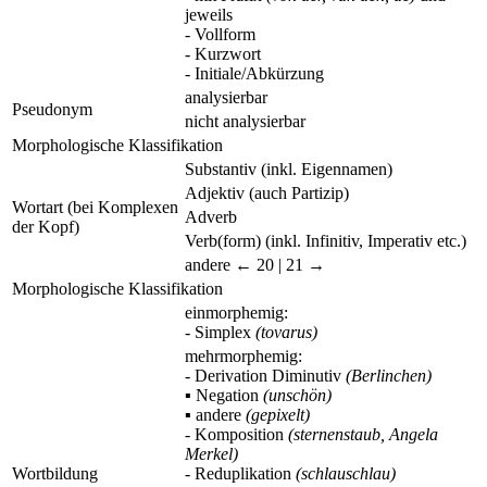
jeweils
- Vollform
- Kurzwort
- Initiale/Abkürzung
analysierbar
Pseudonym
nicht analysierbar
Morphologische Klassifikation
Substantiv (inkl. Eigennamen)
Adjektiv (auch Partizip)
Wortart (bei Komplexen
Adverb
der Kopf)
Verb(form) (inkl. Infinitiv, Imperativ etc.)
andere
← 20 | 21 →
Morphologische Klassifikation
einmorphemig:
- Simplex
(tovarus)
mehrmorphemig:
- Derivation Diminutiv
(Berlinchen)
▪
Negation
(unschön)
▪
andere
(gepixelt)
- Komposition
(sternenstaub, Angela
Merkel)
Wortbildung
- Reduplikation
(schlauschlau)