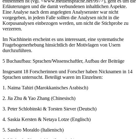
entnehmen ist (vgl. <
www.mediensprache.net/997
>), geht es um die
Erläuterungen und die damit verbundenen inhaltlichen Aspekte.
Eine Analyse nach dem angelegten Analyseraster war nicht
vorgegeben, in jedem Falle sollten die Analysen nicht in die
Korpusanalysen einbezogen werden, um nicht die Stichprobe zu
verzerren.
Im Nachhinein erscheint es uns interessant, eine systematische
Fragebogenerhebung hinsichtlich der Motivlagen von Usern
durchzuführen.
5
Buchaufbau: Sprachen/Wissenschaftler, Aufbau der Beiträge
Insgesamt 18 Forscherinnen und Forscher haben Nicknamen in 14
Sprachen untersucht. Beteiligt waren im Einzelnen:
1.
Naima Tahiri (Marokkanisches Arabisch)
2.
Jia Zhu & Yao Zhang (Chinesisch)
3.
Peter Schlobinski & Torsten Siever (Deutsch)
4.
Saskia Kersten & Netaya Lotze (Englisch)
5.
Sandro Moraldo (Italienisch)