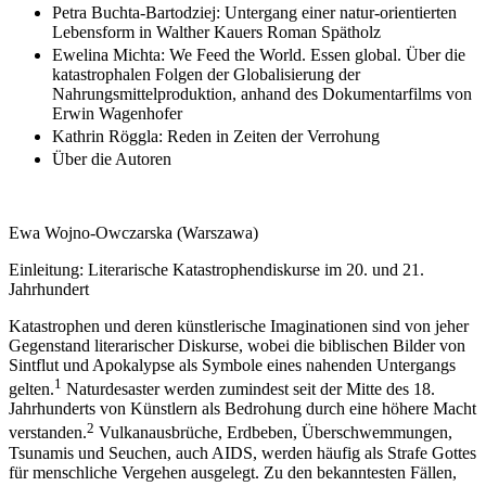
Petra Buchta-Bartodziej: Untergang einer natur-orientierten
Lebensform in Walther Kauers Roman Spätholz
Ewelina Michta: We Feed the World. Essen global. Über die
katastrophalen Folgen der Globalisierung der
Nahrungsmittelproduktion, anhand des Dokumentarfilms von
Erwin Wagenhofer
Kathrin Röggla: Reden in Zeiten der Verrohung
Über die Autoren
Ewa Wojno-Owczarska (Warszawa)
Einleitung: Literarische Katastrophendiskurse im 20. und 21.
Jahrhundert
Katastrophen und deren künstlerische Imaginationen sind von jeher
Gegenstand literarischer Diskurse, wobei die biblischen Bilder von
Sintflut und Apokalypse als Symbole eines nahenden Untergangs
1
gelten.
Naturdesaster werden zumindest seit der Mitte des 18.
Jahrhunderts von Künstlern als Bedrohung durch eine höhere Macht
2
verstanden.
Vulkanausbrüche, Erdbeben, Überschwemmungen,
Tsunamis und Seuchen, auch AIDS, werden häufig als Strafe Gottes
für menschliche Vergehen ausgelegt. Zu den bekanntesten Fällen,