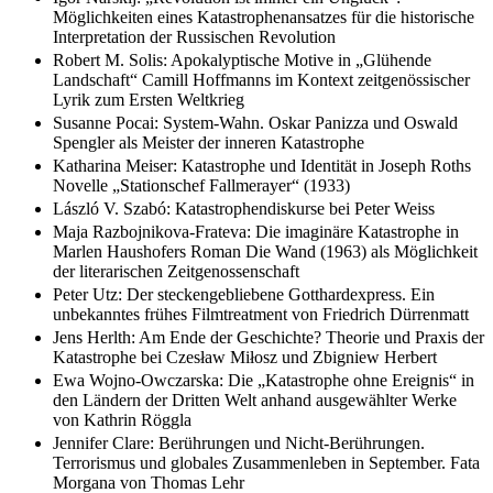
Möglichkeiten eines Katastrophenansatzes für die historische
Interpretation der Russischen Revolution
Robert M. Solis: Apokalyptische Motive in „Glühende
Landschaft“ Camill Hoffmanns im Kontext zeitgenössischer
Lyrik zum Ersten Weltkrieg
Susanne Pocai: System-Wahn. Oskar Panizza und Oswald
Spengler als Meister der inneren Katastrophe
Katharina Meiser: Katastrophe und Identität in Joseph Roths
Novelle „Stationschef Fallmerayer“ (1933)
László V. Szabó: Katastrophendiskurse bei Peter Weiss
Maja Razbojnikova-Frateva: Die imaginäre Katastrophe in
Marlen Haushofers Roman Die Wand (1963) als Möglichkeit
der literarischen Zeitgenossenschaft
Peter Utz: Der steckengebliebene Gotthardexpress. Ein
unbekanntes frühes Filmtreatment von Friedrich Dürrenmatt
Jens Herlth: Am Ende der Geschichte? Theorie und Praxis der
Katastrophe bei Czesław Miłosz und Zbigniew Herbert
Ewa Wojno-Owczarska: Die „Katastrophe ohne Ereignis“ in
den Ländern der Dritten Welt anhand ausgewählter Werke
von Kathrin Röggla
Jennifer Clare: Berührungen und Nicht-Berührungen.
Terrorismus und globales Zusammenleben in September. Fata
Morgana von Thomas Lehr