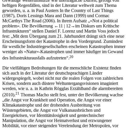
Gewaltige Wetterumstürze wie unerträgliche Dürren, gefolgt von
heftigen Regenfällen, sind in der Literatur weltweit zum Thema
geworden, u. a. in Paul Austers
In the Country of Last Things
(1987), Doris Lessings
Mara and Dann
(1999) und Cormac
McCarthys
The Road
(2006). In ihrem Aufsatz „»Not a political
problem«. Die Bevölkerung
←11 |
12→
im Diskurs um Kritische
Infrastrukturen“ stellen Daniel F. Lorenz und Martin Voss jedoch
fest: „Mit dem Übergang zum 21. Jahrhundert drängt sich eine neue
Erscheinungsform der Katastrophe in den Vordergrund. Zumindest
für westliche Industriegesellschaften erscheinen Katastrophen immer
weniger als »Natur«-Katastrophen und immer häufiger im Gewand
20
des Infrastrukturausfalls aufzutreten“.
Die vielfältigen Bedrohungen für die menschliche Existenz finden
sich auch in der Literatur der deutschsprachigen Länder
widergespiegelt, wobei nicht nur die realen Folgen von zahlreichen
Krisen, sondern auch düstere Weltuntergangsvisionen imaginiert
werden, wie u. a. in Kathrin Rögglas Erzählband
die alarmbereiten
21
(2010).
Thomas Macho stellt fest, unter der Bevölkerung wachse
„die Angst vor Krankheit und Operation, die Angst vor einer
Klimakatastrophe und der drohenden Ausbreitung von
Wüstengebieten, die Angst vor Vulkanausbrüchen und
Energiekrisen, vor Identitätslosigkeit und gentechnischer
Manipulation, die Angst vor Heimatverlust und erzwungener
Mobilität, vor einer steigenden Verelendung der Metropolen, vor