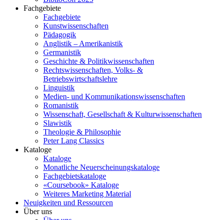
Fachgebiete
Fachgebiete
Kunstwissenschaften
Pädagogik
Anglistik – Amerikanistik
Germanistik
Geschichte & Politikwissenschaften
Rechtswissenschaften, Volks- &
Betriebswirtschaftslehre
Linguistik
Medien- und Kommunikationswissenschaften
Romanistik
Wissenschaft, Gesellschaft & Kulturwissenschaften
Slawistik
Theologie & Philosophie
Peter Lang Classics
Kataloge
Kataloge
Monatliche Neuerscheinungskataloge
Fachgebietskataloge
«Coursebook» Kataloge
Weiteres Marketing Material
Neuigkeiten und Ressourcen
Über uns