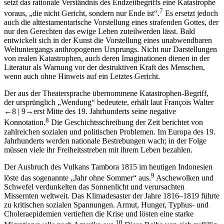
setzt das rationale Verständnis des Endzeitbegriffs eine Katastrophe
7
voraus, „die nicht Gericht, sondern nur Ende ist“.
Es ersetzt jedoch
auch die alttestamentarische Vorstellung eines strafenden Gottes, der
nur den Gerechten das ewige Leben zuteilwerden lässt. Bald
entwickelt sich in der Kunst die Vorstellung eines unabwendbaren
Weltuntergangs anthropogenen Ursprungs. Nicht nur Darstellungen
von realen Katastrophen, auch deren Imaginationen dienen in der
Literatur als Warnung vor der destruktiven Kraft des Menschen,
wenn auch ohne Hinweis auf ein Letztes Gericht.
Der aus der Theatersprache übernommene Katastrophen-Begriff,
der ursprünglich „Wendung“ bedeutete, erhält laut François Walter
←8 |
9→
erst Mitte des 19. Jahrhunderts seine negative
8
Konnotation.
Die Geschichtsschreibung der Zeit berichtet von
zahlreichen sozialen und politischen Problemen. Im Europa des 19.
Jahrhunderts werden nationale Bestrebungen wach; in der Folge
müssen viele ihr Freiheitsstreben mit ihrem Leben bezahlen.
Der Ausbruch des Vulkans Tambora 1815 im heutigen Indonesien
9
löste das sogenannte „Jahr ohne Sommer“ aus.
Aschewolken und
Schwefel verdunkelten das Sonnenlicht und verursachten
Missernten weltweit. Das Klimadesaster der Jahre 1816‒1819 führte
zu kritischen sozialen Spannungen. Armut, Hunger, Typhus- und
Choleraepidemien vertieften die Krise und lösten eine starke
10