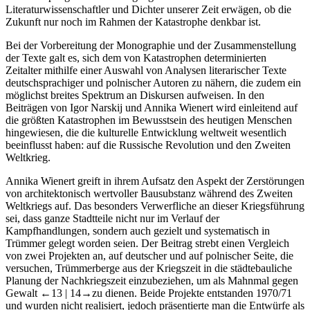
Literaturwissenschaftler und Dichter unserer Zeit erwägen, ob die
Zukunft nur noch im Rahmen der Katastrophe denkbar ist.
Bei der Vorbereitung der Monographie und der Zusammenstellung
der Texte galt es, sich dem von Katastrophen determinierten
Zeitalter mithilfe einer Auswahl von Analysen literarischer Texte
deutschsprachiger und polnischer Autoren zu nähern, die zudem ein
möglichst breites Spektrum an Diskursen aufweisen. In den
Beiträgen von
Igor Narskij
und
Annika Wienert
wird einleitend auf
die größten Katastrophen im Bewusstsein des heutigen Menschen
hingewiesen, die die kulturelle Entwicklung weltweit wesentlich
beeinflusst haben: auf die Russische Revolution und den Zweiten
Weltkrieg.
Annika Wienert
greift in ihrem Aufsatz den Aspekt der Zerstörungen
von architektonisch wertvoller Bausubstanz während des Zweiten
Weltkriegs auf. Das besonders Verwerfliche an dieser Kriegsführung
sei, dass ganze Stadtteile nicht nur im Verlauf der
Kampfhandlungen, sondern auch gezielt und systematisch in
Trümmer gelegt worden seien. Der Beitrag strebt einen Vergleich
von zwei Projekten an, auf deutscher und auf polnischer Seite, die
versuchen, Trümmerberge aus der Kriegszeit in die städtebauliche
Planung der Nachkriegszeit einzubeziehen, um als Mahnmal gegen
Gewalt
←13 |
14→
zu dienen. Beide Projekte entstanden 1970/71
und wurden nicht realisiert, jedoch präsentierte man die Entwürfe als