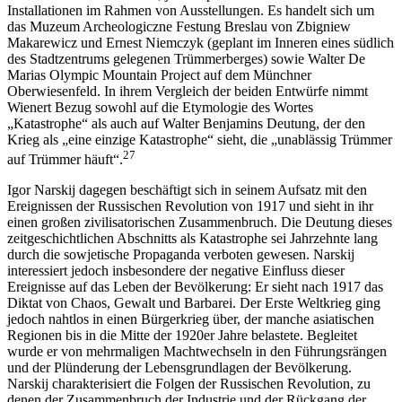
Installationen im Rahmen von Ausstellungen. Es handelt sich um
das
Muzeum Archeologiczne Festung Breslau
von Zbigniew
Makarewicz und Ernest Niemczyk (geplant im Inneren eines südlich
des Stadtzentrums gelegenen Trümmerberges) sowie Walter De
Marias
Olympic Mountain Project
auf dem Münchner
Oberwiesenfeld. In ihrem Vergleich der beiden Entwürfe nimmt
Wienert Bezug sowohl auf die Etymologie des Wortes
„Katastrophe“ als auch auf Walter Benjamins Deutung, der den
Krieg als „eine einzige Katastrophe“ sieht, die „unablässig Trümmer
27
auf Trümmer häuft“.
Igor Narskij
dagegen beschäftigt sich in seinem Aufsatz mit den
Ereignissen der Russischen Revolution von 1917 und sieht in ihr
einen großen zivilisatorischen Zusammenbruch. Die Deutung dieses
zeitgeschichtlichen Abschnitts als Katastrophe sei Jahrzehnte lang
durch die sowjetische Propaganda verboten gewesen. Narskij
interessiert jedoch insbesondere der negative Einfluss dieser
Ereignisse auf das Leben der Bevölkerung: Er sieht nach 1917 das
Diktat von Chaos, Gewalt und Barbarei. Der Erste Weltkrieg ging
jedoch nahtlos in einen Bürgerkrieg über, der manche asiatischen
Regionen bis in die Mitte der 1920er Jahre belastete. Begleitet
wurde er von mehrmaligen Machtwechseln in den Führungsrängen
und der Plünderung der Lebensgrundlagen der Bevölkerung.
Narskij charakterisiert die Folgen der Russischen Revolution, zu
denen der Zusammenbruch der Industrie und der Rückgang der