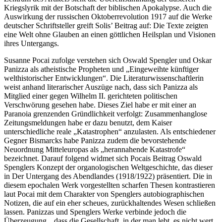
Kriegslyrik mit der Botschaft der biblischen Apokalypse. Auch die
Auswirkung der russischen Oktoberrevolution 1917 auf die Werke
deutscher Schriftsteller greift Solis’ Beitrag auf: Die Texte zeigten
eine Welt ohne Glauben an einen göttlichen Heilsplan und Visionen
ihres Untergangs.
Susanne Pocai
zufolge verstehen sich Oswald Spengler und Oskar
Panizza als atheistische Propheten und „Eingeweihte künftiger
welthistorischer Entwicklungen“. Die Literaturwissenschaftlerin
weist anhand literarischer Auszüge nach, dass sich Panizza als
Mitglied einer gegen Wilhelm II. gerichteten politischen
Verschwörung gesehen habe. Dieses Ziel habe er mit einer an
Paranoia grenzenden Gründlichkeit verfolgt: Zusammenhanglose
Zeitungsmeldungen habe er dazu benutzt, dem Kaiser
unterschiedliche reale „Katastrophen“ anzulasten. Als entschiedener
Gegner Bismarcks habe Panizza zudem die bevorstehende
Neuordnung Mitteleuropas als „herannahende Katastrofe“
bezeichnet. Darauf folgend widmet sich Pocais Beitrag Oswald
Spenglers Konzept der organologischen Weltgeschichte, das dieser
in
Der Untergang des Abendlandes
(1918/1922) präsentiert. Die in
diesem epochalen Werk vorgestellten scharfen Thesen kontrastieren
laut Pocai mit dem Charakter von Spenglers autobiographischen
Notizen, die auf ein eher scheues, zurückhaltendes Wesen schließen
lassen. Panizzas und Spenglers Werke verbinde jedoch die
Überzeugung, „dass die Gesellschaft, in der man lebt, es nicht wert