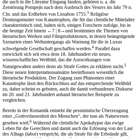
die auch in die Literatur Eingang fanden, gehören u. a. die
Zerstörung Pompejis nach dem Ausbruch des Vesuvs im Jahr 79 n.
3
Chr. und das Erdbeben von Lissabon 1755.
Religiöse
Deutungsmuster von Katastrophen, die für das christliche Mittelalter
charakteristisch sind, halten sich, einigen Forschern zufolge, bis in
die heutige Zeit hinein
←7 |
8→
und bestimmen die Themen von
literarischen Werken und Filmproduktionen, in denen beängstigende
Szenarien eines Weltuntergangs als Warnung für die in Luxus
4
schwelgende Gesellschaft geschaffen werden.
Parallel dazu
entwickelt sich seit etwa dem 18. Jahrhundert ein neues,
wissenschaftliches Weltbild, das die Auswirkungen von
5
Naturgewalten anders denn als Strafe Gottes zu erklären sucht.
Diese neuen Interpretationsansätze beeinflussen wesentlich die
literarische Produktion. Der Zugang zum Phänomen einer
Katastrophe lässt den Rückschluss auf das entsprechende Weltbild
zu, daher scheint es geboten, auch die damit verbundenen Diskurse
im 20. und 21. Jahrhundert anhand literarischer Beispiele zu
vergleichen.
Bereits in der Romantik entsteht die pessimistische Überzeugung
einer „Gottverlassenheit des Menschen“, der nun als Naturwesen
6
gesehen wird.
Während die christliche Apokalypse das ewige
Leben für die Gerechten und damit auch die Erlösung von der Last
des Alltags (
labor
) verspricht, die als Strafe für die Erbsünde gilt,