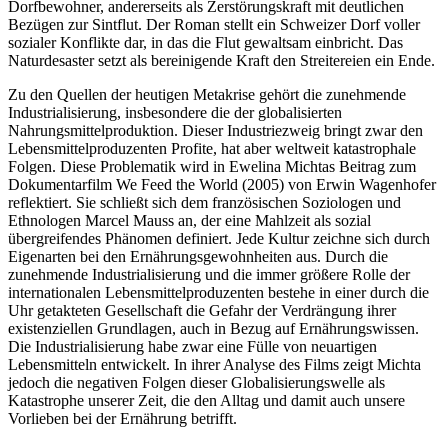
Dorfbewohner, andererseits als Zerstörungskraft mit deutlichen
Bezügen zur Sintflut. Der Roman stellt ein Schweizer Dorf voller
sozialer Konflikte dar, in das die Flut gewaltsam einbricht. Das
Naturdesaster setzt als bereinigende Kraft den Streitereien ein Ende.
Zu den Quellen der heutigen Metakrise gehört die zunehmende
Industrialisierung, insbesondere die der globalisierten
Nahrungsmittelproduktion. Dieser Industriezweig bringt zwar den
Lebensmittelproduzenten Profite, hat aber weltweit katastrophale
Folgen. Diese Problematik wird in
Ewelina Michtas
Beitrag zum
Dokumentarfilm
We Feed the World
(2005) von Erwin Wagenhofer
reflektiert. Sie schließt sich dem französischen Soziologen und
Ethnologen Marcel Mauss an, der eine Mahlzeit als sozial
übergreifendes Phänomen definiert. Jede Kultur zeichne sich durch
Eigenarten bei den Ernährungsgewohnheiten aus. Durch die
zunehmende Industrialisierung und die immer größere Rolle der
internationalen Lebensmittelproduzenten bestehe in einer durch die
Uhr getakteten Gesellschaft die Gefahr der Verdrängung ihrer
existenziellen Grundlagen, auch in Bezug auf Ernährungswissen.
Die Industrialisierung habe zwar eine Fülle von neuartigen
Lebensmitteln entwickelt. In ihrer Analyse des Films zeigt Michta
jedoch die negativen Folgen dieser Globalisierungswelle als
Katastrophe unserer Zeit, die den Alltag und damit auch unsere
Vorlieben bei der Ernährung betrifft.