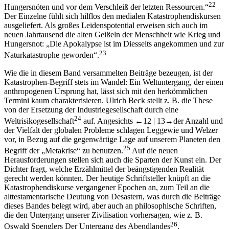
22
Hungersnöten und vor dem Verschleiß der letzten Ressourcen.“
Der Einzelne fühlt sich hilflos den medialen Katastrophendiskursen
ausgeliefert. Als großes Leidenspotential erweisen sich auch im
neuen Jahrtausend die alten Geißeln der Menschheit wie Krieg und
Hungersnot: „Die Apokalypse ist im Diesseits angekommen und zur
23
Naturkatastrophe geworden“.
Wie die in diesem Band versammelten Beiträge bezeugen, ist der
Katastrophen-Begriff stets im Wandel: Ein Weltuntergang, der einen
anthropogenen Ursprung hat, lässt sich mit den herkömmlichen
Termini kaum charakterisieren. Ulrich Beck stellt z. B. die These
von der Ersetzung der Industriegesellschaft durch eine
24
Weltrisikogesellschaft
auf. Angesichts
←12 |
13→
der Anzahl und
der Vielfalt der globalen Probleme schlagen Leggewie und Welzer
vor, in Bezug auf die gegenwärtige Lage auf unserem Planeten den
25
Begriff der „Metakrise“ zu benutzen.
Auf die neuen
Herausforderungen stellen sich auch die Sparten der Kunst ein. Der
Dichter fragt, welche Erzählmittel der beängstigenden Realität
gerecht werden könnten. Der heutige Schriftsteller knüpft an die
Katastrophendiskurse vergangener Epochen an, zum Teil an die
alttestamentarische Deutung von Desastern, was durch die Beiträge
dieses Bandes belegt wird, aber auch an philosophische Schriften,
die den Untergang unserer Zivilisation vorhersagen, wie z. B.
26
Oswald Spenglers
Der Untergang des Abendlandes
.