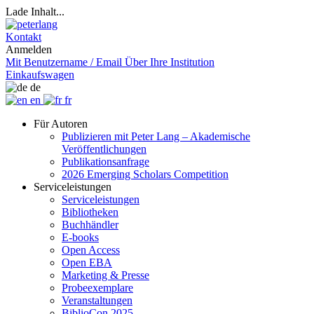
Lade Inhalt...
Kontakt
Anmelden
Mit Benutzername / Email
Über Ihre Institution
Einkaufswagen
de
en
fr
Für Autoren
Publizieren mit Peter Lang – Akademische
Veröffentlichungen
Publikationsanfrage
2026 Emerging Scholars Competition
Serviceleistungen
Serviceleistungen
Bibliotheken
Buchhändler
E-books
Open Access
Open EBA
Marketing & Presse
Probeexemplare
Veranstaltungen
BiblioCon 2025