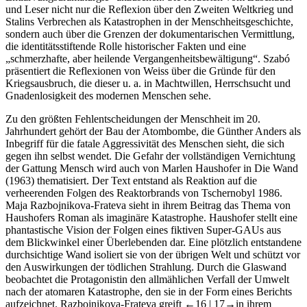
und Leser nicht nur die Reflexion über den Zweiten Weltkrieg und
Stalins Verbrechen als Katastrophen in der Menschheitsgeschichte,
sondern auch über die Grenzen der dokumentarischen Vermittlung,
die identitätsstiftende Rolle historischer Fakten und eine
„schmerzhafte, aber heilende Vergangenheitsbewältigung“. Szabó
präsentiert die Reflexionen von Weiss über die Gründe für den
Kriegsausbruch, die dieser u. a. in Machtwillen, Herrschsucht und
Gnadenlosigkeit des modernen Menschen sehe.
Zu den größten Fehlentscheidungen der Menschheit im 20.
Jahrhundert gehört der Bau der Atombombe, die Günther Anders als
Inbegriff für die fatale Aggressivität des Menschen sieht, die sich
gegen ihn selbst wendet. Die Gefahr der vollständigen Vernichtung
der Gattung Mensch wird auch von Marlen Haushofer in
Die Wand
(1963) thematisiert. Der Text entstand als Reaktion auf die
verheerenden Folgen des Reaktorbrands von Tschernobyl 1986.
Maja Razbojnikova-Frateva
sieht in ihrem Beitrag das Thema von
Haushofers Roman als imaginäre Katastrophe. Haushofer stellt eine
phantastische Vision der Folgen eines fiktiven Super-GAUs aus
dem Blickwinkel einer Überlebenden dar. Eine plötzlich entstandene
durchsichtige Wand isoliert sie von der übrigen Welt und schützt vor
den Auswirkungen der tödlichen Strahlung. Durch die Glaswand
beobachtet die Protagonistin den allmählichen Verfall der Umwelt
nach der atomaren Katastrophe, den sie in der Form eines Berichts
aufzeichnet. Razbojnikova-Frateva greift
←16 |
17→in ihrem