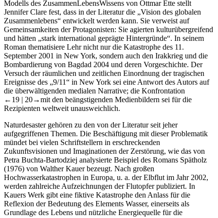
Modells des ZusammenLebensWissens von Ottmar Ette stellt
Jennifer Clare
fest, dass in der Literatur die „Vision des globalen
Zusammenlebens“ entwickelt werden kann. Sie verweist auf
Gemeinsamkeiten der Protagonisten: Sie agierten kulturübergreifend
und hätten „stark international geprägte Hintergründe“. In seinem
Roman thematisiere Lehr nicht nur die Katastrophe des 11.
September 2001 in New York, sondern auch den Irakkrieg und die
Bombardierung von Bagdad 2004 und deren Vorgeschichte. Der
Versuch der räumlichen und zeitlichen Einordnung der tragischen
Ereignisse des „9/11“ in New York sei eine Antwort des Autors auf
die überwältigenden medialen Narrative; die Konfrontation
←19 |
20→
mit den beängstigenden Medienbildern sei für die
Rezipienten weltweit unausweichlich.
Naturdesaster gehören zu den von der Literatur seit jeher
aufgegriffenen Themen. Die Beschäftigung mit dieser Problematik
mündet bei vielen Schriftstellern in erschreckenden
Zukunftsvisionen und Imaginationen der Zerstörung, wie das von
Petra Buchta-Bartodziej
analysierte Beispiel des Romans
Spätholz
(1976) von Walther Kauer bezeugt. Nach großen
Hochwasserkatastrophen in Europa, u. a. der Elbflut im Jahr 2002,
werden zahlreiche Aufzeichnungen der Flutopfer publiziert. In
Kauers Werk gibt eine fiktive Katastrophe den Anlass für die
Reflexion der Bedeutung des Elements Wasser, einerseits als
Grundlage des Lebens und nützliche Energiequelle für die