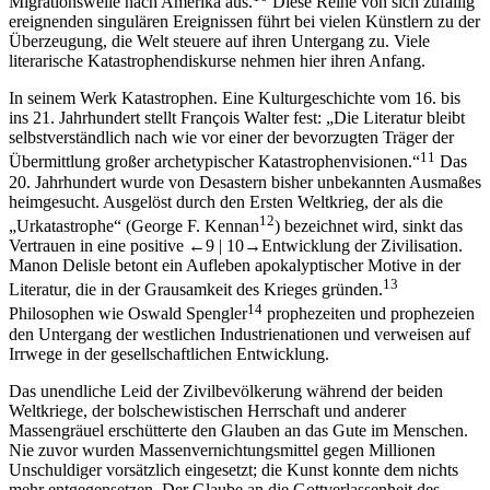
Migrationswelle nach Amerika aus.
Diese Reihe von sich zufällig
ereignenden singulären Ereignissen führt bei vielen Künstlern zu der
Überzeugung, die Welt steuere auf ihren Untergang zu. Viele
literarische Katastrophendiskurse nehmen hier ihren Anfang.
In seinem Werk
Katastrophen. Eine Kulturgeschichte vom 16. bis
ins 21. Jahrhundert
stellt François Walter fest: „Die Literatur bleibt
selbstverständlich nach wie vor einer der bevorzugten Träger der
11
Übermittlung großer archetypischer Katastrophenvisionen.“
Das
20. Jahrhundert wurde von Desastern bisher unbekannten Ausmaßes
heimgesucht. Ausgelöst durch den Ersten Weltkrieg, der als die
12
„Urkatastrophe“ (George F. Kennan
) bezeichnet wird, sinkt das
Vertrauen in eine positive
←9 |
10→
Entwicklung der Zivilisation.
Manon Delisle betont ein Aufleben apokalyptischer Motive in der
13
Literatur, die in der Grausamkeit des Krieges gründen.
14
Philosophen wie Oswald Spengler
prophezeiten und prophezeien
den Untergang der westlichen Industrienationen und verweisen auf
Irrwege in der gesellschaftlichen Entwicklung.
Das unendliche Leid der Zivilbevölkerung während der beiden
Weltkriege, der bolschewistischen Herrschaft und anderer
Massengräuel erschütterte den Glauben an das Gute im Menschen.
Nie zuvor wurden Massenvernichtungsmittel gegen Millionen
Unschuldiger vorsätzlich eingesetzt; die Kunst konnte dem nichts
mehr entgegensetzen. Der Glaube an die Gottverlassenheit des