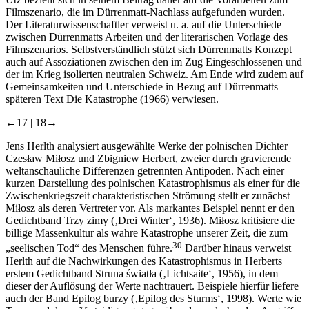
Filmszenario, die im Dürrenmatt-Nachlass aufgefunden wurden.
Der Literaturwissenschaftler verweist u. a. auf die Unterschiede
zwischen Dürrenmatts Arbeiten und der literarischen Vorlage des
Filmszenarios. Selbstverständlich stützt sich Dürrenmatts Konzept
auch auf Assoziationen zwischen den im Zug Eingeschlossenen und
der im Krieg isolierten neutralen Schweiz. Am Ende wird zudem auf
Gemeinsamkeiten und Unterschiede in Bezug auf Dürrenmatts
späteren Text
Die Katastrophe
(1966) verwiesen.
←17 |
18→
Jens Herlth
analysiert ausgewählte Werke der polnischen Dichter
Czesław Miłosz und Zbigniew Herbert, zweier durch gravierende
weltanschauliche Differenzen getrennten Antipoden. Nach einer
kurzen Darstellung des polnischen Katastrophismus als einer für die
Zwischenkriegszeit charakteristischen Strömung stellt er zunächst
Miłosz als deren Vertreter vor. Als markantes Beispiel nennt er den
Gedichtband
Trzy zimy
(‚Drei Winter‘, 1936). Miłosz kritisiere die
billige Massenkultur als wahre Katastrophe unserer Zeit, die zum
30
„seelischen Tod“ des Menschen führe.
Darüber hinaus verweist
Herlth auf die Nachwirkungen des Katastrophismus in Herberts
erstem Gedichtband
Struna światła
(‚Lichtsaite‘, 1956), in dem
dieser der Auflösung der Werte nachtrauert. Beispiele hierfür liefere
auch der Band
Epilog burzy
(‚Epilog des Sturms‘, 1998). Werte wie