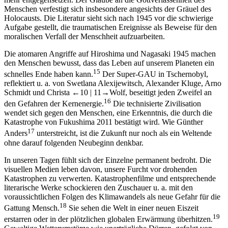
Menschen verfestigt sich insbesondere angesichts der Gräuel des
Holocausts. Die Literatur sieht sich nach 1945 vor die schwierige
Aufgabe gestellt, die traumatischen Ereignisse als Beweise für den
moralischen Verfall der Menschheit aufzuarbeiten.
Die atomaren Angriffe auf Hiroshima und Nagasaki 1945 machen
den Menschen bewusst, dass das Leben auf unserem Planeten ein
15
schnelles Ende haben kann.
Der Super-GAU in Tschernobyl,
reflektiert u. a. von Swetlana Alexijewitsch, Alexander Kluge, Arno
Schmidt und Christa
←10 |
11→
Wolf, beseitigt jeden Zweifel an
16
den Gefahren der Kernenergie.
Die technisierte Zivilisation
wendet sich gegen den Menschen, eine Erkenntnis, die durch die
Katastrophe von Fukushima 2011 bestätigt wird. Wie Günther
17
Anders
unterstreicht, ist die Zukunft nur noch als ein Weltende
ohne darauf folgenden Neubeginn denkbar.
In unseren Tagen fühlt sich der Einzelne permanent bedroht. Die
visuellen Medien leben davon, unsere Furcht vor drohenden
Katastrophen zu verwerten. Katastrophenfilme und entsprechende
literarische Werke schockieren den Zuschauer u. a. mit den
voraussichtlichen Folgen des Klimawandels als neue Gefahr für die
18
Gattung Mensch.
Sie sehen die Welt in einer neuen Eiszeit
19
erstarren oder in der plötzlichen globalen Erwärmung überhitzen.