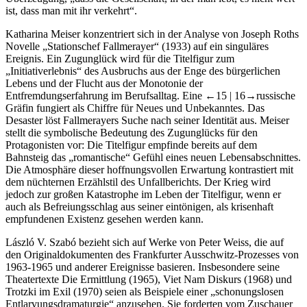
ist, dass man mit ihr verkehrt“.
Katharina Meiser
konzentriert sich in der Analyse von Joseph Roths
Novelle „Stationschef Fallmerayer“ (1933) auf ein singuläres
Ereignis. Ein Zugunglück wird für die Titelfigur zum
„Initiativerlebnis“ des Ausbruchs aus der Enge des bürgerlichen
Lebens und der Flucht aus der Monotonie der
Entfremdungserfahrung im Berufsalltag. Eine
←15 |
16→russische
Gräfin fungiert als Chiffre für Neues und Unbekanntes. Das
Desaster löst Fallmerayers Suche nach seiner Identität aus. Meiser
stellt die symbolische Bedeutung des Zugunglücks für den
Protagonisten vor: Die Titelfigur empfinde bereits auf dem
Bahnsteig das „romantische“ Gefühl eines neuen Lebensabschnittes.
Die Atmosphäre dieser hoffnungsvollen Erwartung kontrastiert mit
dem nüchternen Erzählstil des Unfallberichts. Der Krieg wird
jedoch zur großen Katastrophe im Leben der Titelfigur, wenn er
auch als Befreiungsschlag aus seiner eintönigen, als krisenhaft
empfundenen Existenz gesehen werden kann.
László V. Szabó
bezieht sich auf Werke von Peter Weiss, die auf
den Originaldokumenten des Frankfurter Ausschwitz-Prozesses von
1963-1965 und anderer Ereignisse basieren. Insbesondere seine
Theatertexte
Die Ermittlung
(1965),
Viet Nam Diskurs
(1968) und
Trotzki im Exil
(1970) seien als Beispiele einer „schonungslosen
Entlarvungsdramaturgie“ anzusehen. Sie forderten vom Zuschauer