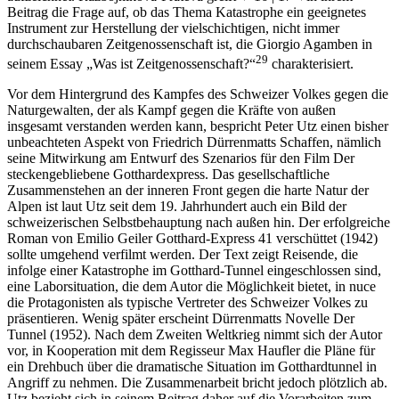
Beitrag die Frage auf, ob das Thema Katastrophe ein geeignetes
Instrument zur Herstellung der vielschichtigen, nicht immer
durchschaubaren Zeitgenossenschaft ist, die Giorgio Agamben in
29
seinem Essay „Was ist Zeitgenossenschaft?“
charakterisiert.
Vor dem Hintergrund des Kampfes des Schweizer Volkes gegen die
Naturgewalten, der als Kampf gegen die Kräfte von außen
insgesamt verstanden werden kann, bespricht
Peter Utz
einen bisher
unbeachteten Aspekt von Friedrich Dürrenmatts Schaffen, nämlich
seine Mitwirkung am Entwurf des Szenarios für den Film
Der
steckengebliebene Gotthardexpress
. Das gesellschaftliche
Zusammenstehen an der inneren Front gegen die harte Natur der
Alpen ist laut Utz seit dem 19. Jahrhundert auch ein Bild der
schweizerischen Selbstbehauptung nach außen hin. Der erfolgreiche
Roman von Emilio Geiler
Gotthard-Express 41 verschüttet
(1942)
sollte umgehend verfilmt werden. Der Text zeigt Reisende, die
infolge einer Katastrophe im Gotthard-Tunnel eingeschlossen sind,
eine Laborsituation, die dem Autor die Möglichkeit bietet, in nuce
die Protagonisten als typische Vertreter des Schweizer Volkes zu
präsentieren. Wenig später erscheint Dürrenmatts Novelle
Der
Tunnel
(1952). Nach dem Zweiten Weltkrieg nimmt sich der Autor
vor, in Kooperation mit dem Regisseur Max Haufler die Pläne für
ein Drehbuch über die dramatische Situation im Gotthardtunnel in
Angriff zu nehmen. Die Zusammenarbeit bricht jedoch plötzlich ab.
Utz bezieht sich in seinem Beitrag daher auf die Vorarbeiten zum