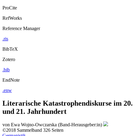
ProCite
RefWorks
Reference Manager
.ris
BibTeX
Zotero
.bib
EndNote
.enw
Literarische Katastrophendiskurse im 20.
und 21. Jahrhundert
von
Ewa Wojno-Owczarska (Band-Herausgeber:in)
©2018
Sammelband
326 Seiten
Germanistik