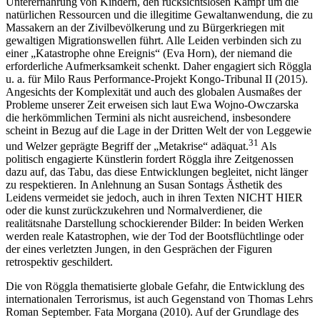
Unterernährung von Kindern, den rücksichtslosen Kampf um die
natürlichen Ressourcen und die illegitime Gewaltanwendung, die zu
Massakern an der Zivilbevölkerung und zu Bürgerkriegen mit
gewaltigen Migrationswellen führt. Alle Leiden verbinden sich zu
einer „Katastrophe ohne Ereignis“ (Eva Horn), der niemand die
erforderliche Aufmerksamkeit schenkt. Daher engagiert sich Röggla
u. a. für Milo Raus Performance-Projekt
Kongo-Tribunal II
(2015).
Angesichts der Komplexität und auch des globalen Ausmaßes der
Probleme unserer Zeit erweisen sich laut Ewa Wojno-Owczarska
die herkömmlichen Termini als nicht ausreichend, insbesondere
scheint in Bezug auf die Lage in der Dritten Welt der von Leggewie
31
und Welzer geprägte Begriff der „Metakrise“ adäquat.
Als
politisch engagierte Künstlerin fordert Röggla ihre Zeitgenossen
dazu auf, das Tabu, das diese Entwicklungen begleitet, nicht länger
zu respektieren. In Anlehnung an Susan Sontags Ästhetik des
Leidens vermeidet sie jedoch, auch in ihren Texten
NICHT HIER
oder die kunst zurückzukehren
und
Normalverdiener
, die
realitätsnahe Darstellung schockierender Bilder: In beiden Werken
werden reale Katastrophen, wie der Tod der Bootsflüchtlinge oder
der eines verletzten Jungen, in den Gesprächen der Figuren
retrospektiv geschildert.
Die von Röggla thematisierte globale Gefahr, die Entwicklung des
internationalen Terrorismus, ist auch Gegenstand von Thomas Lehrs
Roman
September. Fata Morgana
(2010). Auf der Grundlage des