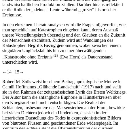
landwirtschaftlichen Produktion zählten. Darüber hinaus reflektiert
er die Rolle der „kleinen“ Leute während „großer“ historischer
Ereignisse.
In den einzelnen Literaturanalysen wird die Frage aufgeworfen, wie
man sprachlich auf Katastrophen eingehen kann, deren Ausmaß
unsere Vorstellungskraft übersteigt und den Glauben an die Zukunft
der Menschheit erschüttert. Zudem wird auf Wandlungen des
Katastrophen-Begriffs Bezug genommen, wobei zwischen einem
singulären Unglücksfall bis hin zu einer überwältigenden
28
„Katastrophe ohne Ereignis“
(Eva Horn) als Dauerzustand
unterschieden wird.
←14 |
15→
Robert M. Solis
weist in seinem Beitrag apokalyptische Motive in
Camill Hoffmanns „Glühende Landschaft“ (1917) nach und stellt
sie in den Rahmen der zeitgenössischen Lyrik des Ersten Weltkriegs.
Der Autor kann die anfängliche Euphorie in Künstlerkreisen über
den Kriegsausbruch nicht entschuldigen. Die Realität der
Schlachten, insbesondere das Massensterben an der Front, bewirkte
bei vielen Dichtern jedoch ein Umdenken, das sich in der
literarischen Darstellung des Todes in expressionistischen Bildern
von blutroten Flüssen und geschundener Erde widerspiegelt. Im
Zentrum des Artikels steht die Übereinstimmung der düsteren