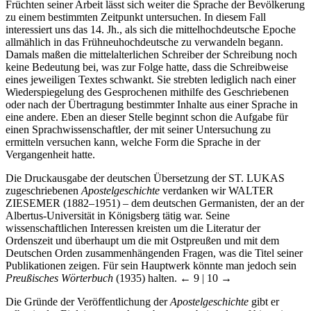
Früchten seiner Arbeit lässt sich weiter die Sprache der Bevölkerung
zu einem bestimmten Zeitpunkt untersuchen. In diesem Fall
interessiert uns das 14. Jh., als sich die mittelhochdeutsche Epoche
allmählich in das Frühneuhochdeutsche zu verwandeln begann.
Damals maßen die mittelalterlichen Schreiber der Schreibung noch
keine Bedeutung bei, was zur Folge hatte, dass die Schreibweise
eines jeweiligen Textes schwankt. Sie strebten lediglich nach einer
Wiederspiegelung des Gesprochenen mithilfe des Geschriebenen
oder nach der Übertragung bestimmter Inhalte aus einer Sprache in
eine andere. Eben an dieser Stelle beginnt schon die Aufgabe für
einen Sprachwissenschaftler, der mit seiner Untersuchung zu
ermitteln versuchen kann, welche Form die Sprache in der
Vergangenheit hatte.
Die Druckausgabe der deutschen Übersetzung der S
T.
L
UKAS
zugeschriebenen
Apostelgeschichte
verdanken wir W
ALTER
Z
IESEMER
(1882–1951) – dem deutschen Germanisten, der an der
Albertus-Universität in Königsberg tätig war. Seine
wissenschaftlichen Interessen kreisten um die Literatur der
Ordenszeit und überhaupt um die mit Ostpreußen und mit dem
Deutschen Orden zusammenhängenden Fragen, was die Titel seiner
Publikationen zeigen. Für sein Hauptwerk könnte man jedoch sein
Preußisches Wörterbuch
(1935) halten.
← 9 | 10 →
Die Gründe der Veröffentlichung der
Apostelgeschichte
gibt er