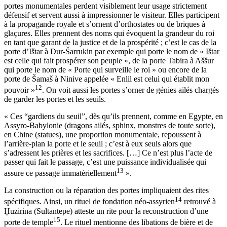
portes monumentales perdent visiblement leur usage strictement
défensif et servent aussi à impressionner le visiteur. Elles participent
à la propagande royale et s’ornent d’orthostates ou de briques à
glaçures. Elles prennent des noms qui évoquent la grandeur du roi
en tant que garant de la justice et de la prospérité ; c’est le cas de la
porte d’Ištar à Dur-Šarrukin par exemple qui porte le nom de « Ištar
est celle qui fait prospérer son peuple », de la porte Tabira à Aššur
qui porte le nom de « Porte qui surveille le roi » ou encore de la
porte de Šamaš à Ninive appelée « Enlil est celui qui établit mon
12
pouvoir »
. On voit aussi les portes s’orner de génies ailés chargés
de garder les portes et les seuils.
« Ces “gardiens du seuil”, dès qu’ils prennent, comme en Egypte, en
Assyro-Babylonie (dragons ailés, sphinx, monstres de toute sorte),
en Chine (statues), une proportion monumentale, repoussent à
l’arrière-plan la porte et le seuil ; c’est à eux seuls alors que
s’adressent les prières et les sacrifices. […] Ce n’est plus l’acte de
passer qui fait le passage, c’est une puissance individualisée qui
13
assure ce passage immatériellement
».
La construction ou la réparation des portes impliquaient des rites
14
spécifiques. Ainsi, un rituel de fondation néo-assyrien
retrouvé à
Ḫuzirina (Sultantepe) atteste un rite pour la reconstruction d’une
15
porte de temple
. Le rituel mentionne des libations de bière et de