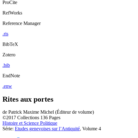
ProCite
RefWorks
Reference Manager
.ris
BibTeX
Zotero
.bib
EndNote
.enw
Rites aux portes
de
Patrick Maxime Michel (Éditeur de volume)
©2017
Collections
136 Pages
Histoire et Science Politique
Série:
Etudes genevoises sur l’Antiquité
, Volume 4