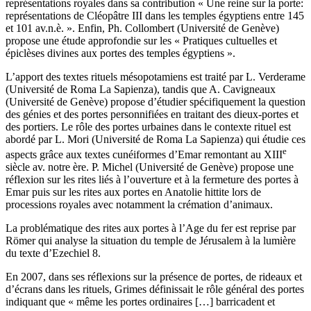
représentations royales dans sa contribution « Une reine sur la porte:
représentations de Cléopâtre III dans les temples égyptiens entre 145
et 101 av.n.è. ». Enfin, Ph. Collombert (Université de Genève)
propose une étude approfondie sur les « Pratiques cultuelles et
épiclèses divines aux portes des temples égyptiens ».
L’apport des textes rituels mésopotamiens est traité par L. Verderame
(Université de Roma La Sapienza), tandis que A. Cavigneaux
(Université de Genève) propose d’étudier spécifiquement la question
des génies et des portes personnifiées en traitant des dieux-portes et
des portiers. Le rôle des portes urbaines dans le contexte rituel est
abordé par L. Mori (Université de Roma La Sapienza) qui étudie ces
e
aspects grâce aux textes cunéiformes d’Emar remontant au XIII
siècle av. notre ère. P. Michel (Université de Genève) propose une
réflexion sur les rites liés à l’ouverture et à la fermeture des portes à
Emar puis sur les rites aux portes en Anatolie hittite lors de
processions royales avec notamment la crémation d’animaux.
La problématique des rites aux portes à l’Age du fer est reprise par
Römer qui analyse la situation du temple de Jérusalem à la lumière
du texte d’Ezechiel 8.
En 2007, dans ses réflexions sur la présence de portes, de rideaux et
d’écrans dans les rituels, Grimes définissait le rôle général des portes
indiquant que « même les portes ordinaires […] barricadent et