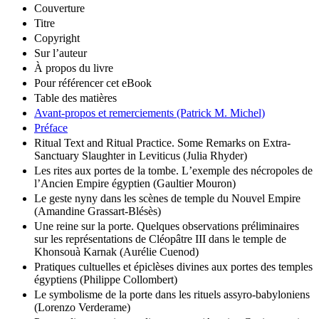
Couverture
Titre
Copyright
Sur l’auteur
À propos du livre
Pour référencer cet eBook
Table des matières
Avant-propos et remerciements (Patrick M. Michel)
Préface
Ritual Text and Ritual Practice. Some Remarks on Extra-
Sanctuary Slaughter in Leviticus (Julia Rhyder)
Les rites aux portes de la tombe. Lʼexemple des nécropoles de
lʼAncien Empire égyptien (Gaultier Mouron)
Le geste nyny dans les scènes de temple du Nouvel Empire
(Amandine Grassart-Blésès)
Une reine sur la porte. Quelques observations préliminaires
sur les représentations de Cléopâtre III dans le temple de
Khonsouà Karnak (Aurélie Cuenod)
Pratiques cultuelles et épiclèses divines aux portes des temples
égyptiens (Philippe Collombert)
Le symbolisme de la porte dans les rituels assyro-babyloniens
(Lorenzo Verderame)