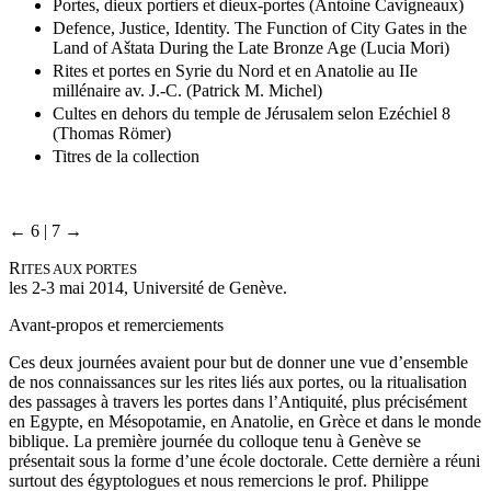
Portes, dieux portiers et dieux-portes (Antoine Cavigneaux)
Defence, Justice, Identity. The Function of City Gates in the
Land of Aštata During the Late Bronze Age (Lucia Mori)
Rites et portes en Syrie du Nord et en Anatolie au IIe
millénaire av. J.-C. (Patrick M. Michel)
Cultes en dehors du temple de Jérusalem selon Ezéchiel 8
(Thomas Römer)
Titres de la collection
← 6 | 7 →
R
ITES AUX PORTES
les 2-3 mai 2014, Université de Genève.
Avant-propos et remerciements
Ces deux journées avaient pour but de donner une vue d’ensemble
de nos connaissances sur les rites liés aux portes, ou la ritualisation
des passages à travers les portes dans l’Antiquité, plus précisément
en Egypte, en Mésopotamie, en Anatolie, en Grèce et dans le monde
biblique. La première journée du colloque tenu à Genève se
présentait sous la forme d’une école doctorale. Cette dernière a réuni
surtout des égyptologues et nous remercions le prof. Philippe