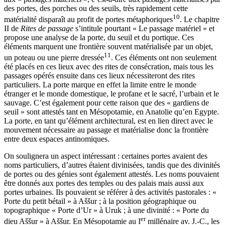
des portes, des porches ou des seuils, très rapidement cette
10
matérialité disparaît au profit de portes métaphoriques
. Le chapitre
II de
Rites de passage
s’intitule pourtant « Le passage matériel » et
propose une analyse de la porte, du seuil et du portique. Ces
éléments marquent une frontière souvent matérialisée par un objet,
11
un poteau ou une pierre dressée
. Ces éléments ont non seulement
été placés en ces lieux avec des rites de consécration, mais tous les
passages opérés ensuite dans ces lieux nécessiteront des rites
particuliers. La porte marque en effet la limite entre le monde
étranger et le monde domestique, le profane et le sacré, l’urbain et le
sauvage. C’est également pour cette raison que des « gardiens de
seuil » sont attestés tant en Mésopotamie, en Anatolie qu’en Egypte.
La porte, en tant qu’élément architectural, est en lien direct avec le
mouvement nécessaire au passage et matérialise donc la frontière
entre deux espaces antinomiques.
On soulignera un aspect intéressant : certaines portes avaient des
noms particuliers, d’autres étaient divinisées, tandis que des divinités
de portes ou des génies sont également attestés. Les noms pouvaient
être donnés aux portes des temples ou des palais mais aussi aux
portes urbaines. Ils pouvaient se référer à des activités pastorales : «
Porte du petit bétail » à Aššur ; à la position géographique ou
topographique « Porte d’Ur » à Uruk ; à une divinité : « Porte du
er
dieu Aššur » à Aššur. En Mésopotamie au I
millénaire av. J.-C., les