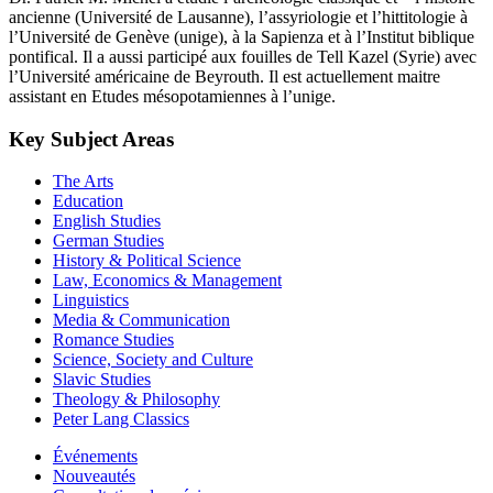
ancienne (Université de Lausanne), l’assyriologie et l’hittitologie à
l’Université de Genève (unige), à la Sapienza et à l’Institut biblique
pontifical. Il a aussi participé aux fouilles de Tell Kazel (Syrie) avec
l’Université américaine de Beyrouth. Il est actuellement maitre
assistant en Etudes mésopotamiennes à l’unige.
Key Subject Areas
The Arts
Education
English Studies
German Studies
History & Political Science
Law, Economics & Management
Linguistics
Media & Communication
Romance Studies
Science, Society and Culture
Slavic Studies
Theology & Philosophy
Peter Lang Classics
Événements
Nouveautés