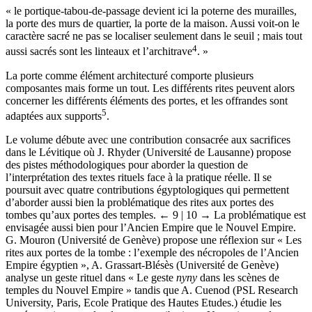
« le portique-tabou-de-passage devient ici la poterne des murailles,
la porte des murs de quartier, la porte de la maison. Aussi voit-on le
caractère sacré ne pas se localiser seulement dans le seuil ; mais tout
4
aussi sacrés sont les linteaux et l’architrave
. »
La porte comme élément architecturé comporte plusieurs
composantes mais forme un tout. Les différents rites peuvent alors
concerner les différents éléments des portes, et les offrandes sont
5
adaptées aux supports
.
Le volume débute avec une contribution consacrée aux sacrifices
dans le Lévitique où J. Rhyder (Université de Lausanne) propose
des pistes méthodologiques pour aborder la question de
l’interprétation des textes rituels face à la pratique réelle. Il se
poursuit avec quatre contributions égyptologiques qui permettent
d’aborder aussi bien la problématique des rites aux portes des
tombes qu’aux portes des temples.
← 9 | 10 →
La problématique est
envisagée aussi bien pour l’Ancien Empire que le Nouvel Empire.
G. Mouron (Université de Genève) propose une réflexion sur « Les
rites aux portes de la tombe : l’exemple des nécropoles de l’Ancien
Empire égyptien », A. Grassart-Blésès (Université de Genève)
analyse un geste rituel dans « Le geste
nyny
dans les scènes de
temples du Nouvel Empire » tandis que A. Cuenod (PSL Research
University, Paris, Ecole Pratique des Hautes Etudes.) étudie les