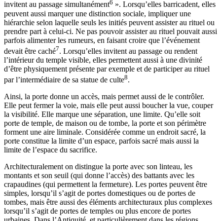
6
invitent au passage simultanément
». Lorsqu’elles barricadent, elles
peuvent aussi marquer une distinction sociale, impliquer une
hiérarchie selon laquelle seuls les initiés peuvent assister au rituel ou
prendre part à celui-ci. Ne pas pouvoir assister au rituel pouvait aussi
parfois alimenter les rumeurs, en faisant croire que l’événement
7
devait être caché
. Lorsqu’elles invitent au passage ou rendent
l’intérieur du temple visible, elles permettent aussi à une divinité
d’être physiquement présente par exemple et de participer au rituel
8
par l’intermédiaire de sa statue de culte
.
Ainsi, la porte donne un accès, mais permet aussi de le contrôler.
Elle peut fermer la voie, mais elle peut aussi boucher la vue, couper
la visibilité. Elle marque une séparation, une limite. Qu’elle soit
porte de temple, de maison ou de tombe, la porte et son périmètre
forment une aire liminale. Considérée comme un endroit sacré, la
porte constitue la limite d’un espace, parfois sacré mais aussi la
limite de l’espace du sacrifice.
Architecturalement on distingue la porte avec son linteau, les
montants et son seuil (qui donne l’accès) des battants avec les
crapaudines (qui permettent la fermeture). Les portes peuvent être
simples, lorsqu’il s’agit de portes domestiques ou de portes de
tombes, mais être aussi des éléments architecturaux plus complexes
lorsqu’il s’agit de portes de temples ou plus encore de portes
urbaines. Dans l’Antiquité, et particulièrement dans les régions