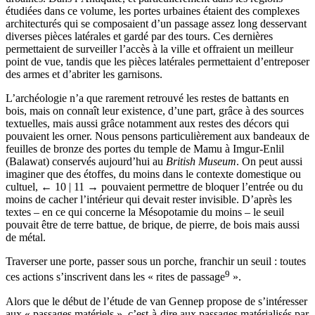
étudiées dans ce volume, les portes urbaines étaient des complexes
architecturés qui se composaient d’un passage assez long desservant
diverses pièces latérales et gardé par des tours. Ces dernières
permettaient de surveiller l’accès à la ville et offraient un meilleur
point de vue, tandis que les pièces latérales permettaient d’entreposer
des armes et d’abriter les garnisons.
L’archéologie n’a que rarement retrouvé les restes de battants en
bois, mais on connaît leur existence, d’une part, grâce à des sources
textuelles, mais aussi grâce notamment aux restes des décors qui
pouvaient les orner. Nous pensons particulièrement aux bandeaux de
feuilles de bronze des portes du temple de Mamu à Imgur-Enlil
(Balawat) conservés aujourd’hui au
British Museum
. On peut aussi
imaginer que des étoffes, du moins dans le contexte domestique ou
cultuel,
← 10 | 11 →
pouvaient permettre de bloquer l’entrée ou du
moins de cacher l’intérieur qui devait rester invisible. D’après les
textes – en ce qui concerne la Mésopotamie du moins – le seuil
pouvait être de terre battue, de brique, de pierre, de bois mais aussi
de métal.
Traverser une porte, passer sous un porche, franchir un seuil : toutes
9
ces actions s’inscrivent dans les « rites de passage
».
Alors que le début de l’étude de van Gennep propose de s’intéresser
aux « passages matériels », c’est-à-dire aux passages matérialisés par