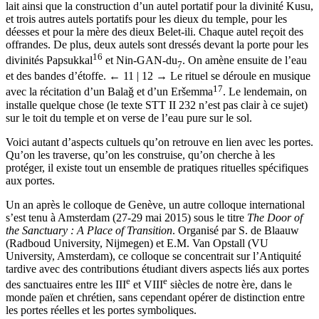
lait ainsi que la construction d’un autel portatif pour la divinité Kusu,
et trois autres autels portatifs pour les dieux du temple, pour les
déesses et pour la mère des dieux Belet-ili. Chaque autel reçoit des
offrandes. De plus, deux autels sont dressés devant la porte pour les
16
divinités Papsukkal
et Nin-GAN-du
. On amène ensuite de l’eau
7
et des bandes d’étoffe.
← 11 | 12 →
Le rituel se déroule en musique
17
avec la récitation d’un Balaǧ et d’un Eršemma
. Le lendemain, on
installe quelque chose (le texte STT II 232 n’est pas clair à ce sujet)
sur le toit du temple et on verse de l’eau pure sur le sol.
Voici autant d’aspects cultuels qu’on retrouve en lien avec les portes.
Qu’on les traverse, qu’on les construise, qu’on cherche à les
protéger, il existe tout un ensemble de pratiques rituelles spécifiques
aux portes.
Un an après le colloque de Genève, un autre colloque international
s’est tenu à Amsterdam (27-29 mai 2015) sous le titre
The Door of
the Sanctuary : A Place of Transition
. Organisé par S. de Blaauw
(Radboud University, Nijmegen) et E.M. Van Opstall (VU
University, Amsterdam), ce colloque se concentrait sur l’Antiquité
tardive avec des contributions étudiant divers aspects liés aux portes
e
e
des sanctuaires entre les III
et VIII
siècles de notre ère, dans le
monde païen et chrétien, sans cependant opérer de distinction entre
les portes réelles et les portes symboliques.