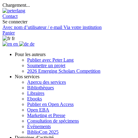
Chargement...
Contact
Se connecter
Avec nom d’utilisateur / e-mail
Via votre institution
Panier
fr
en
de
Pour les auteurs
Publier avec Peter Lang
Soumettre un projet
2026 Emerging Scholars Competition
Nos services
Aperçu des services
Bibliothèques
Libraires
Ebooks
Publier en Open Access
Open EBA
Marketing et Presse
Consultation de spécimens
Événements
BiblioCon 2025
Domaines d’activité