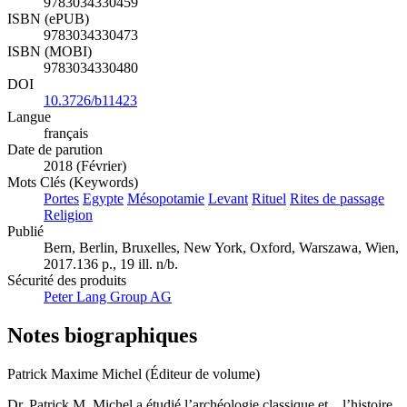
9783034330459
ISBN (ePUB)
9783034330473
ISBN (MOBI)
9783034330480
DOI
10.3726/b11423
Langue
français
Date de parution
2018 (Février)
Mots Clés (Keywords)
Portes
Egypte
Mésopotamie
Levant
Rituel
Rites de passage
Religion
Publié
Bern, Berlin, Bruxelles, New York, Oxford, Warszawa, Wien,
2017.136 p., 19 ill. n/b.
Sécurité des produits
Peter Lang Group AG
Notes biographiques
Patrick Maxime Michel (Éditeur de volume)
Dr. Patrick M. Michel a étudié l’archéologie classique et l’histoire