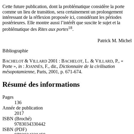
Cette future publication, dont la problématique considère la porte
comme un lieu de transition, sera certainement un prolongement
intéressant de la réflexion proposée ici, considérant les périodes
postérieures. Elle montre aussi l’intérêt que suscite le sujet et la
18
problématique des
Rites aux portes
.
Patrick M. Michel
Bibliographie
B
& V
2001 : B
, L. & V
, P., «
ACHELOT
ILLARD
ACHELOT
ILLARD
Porte »,
in
: J
, F., dir.,
Dictionnaire de la civilisation
OANNÈS
mésopotamienne
, Paris, 2001, p. 671-674.
Résumé des informations
Pages
136
Année de publication
2017
ISBN (Broché)
9783034330442
ISBN (PDF)