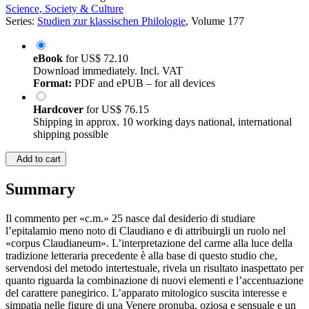
Science, Society & Culture
Series:
Studien zur klassischen Philologie
, Volume 177
eBook
for
US$ 72.10
Download immediately. Incl. VAT
Format:
PDF and ePUB – for all devices
Hardcover
for
US$ 76.15
Shipping in approx. 10 working days national, international
shipping possible
Add to cart
Summary
Il commento per «c.m.» 25 nasce dal desiderio di studiare
l’epitalamio meno noto di Claudiano e di attribuirgli un ruolo nel
«corpus Claudianeum». L’interpretazione del carme alla luce della
tradizione letteraria precedente è alla base di questo studio che,
servendosi del metodo intertestuale, rivela un risultato inaspettato per
quanto riguarda la combinazione di nuovi elementi e l’accentuazione
del carattere panegirico. L’apparato mitologico suscita interesse e
simpatia nelle figure di una Venere pronuba, oziosa e sensuale e un