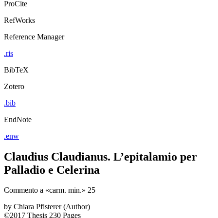
ProCite
RefWorks
Reference Manager
.ris
BibTeX
Zotero
.bib
EndNote
.enw
Claudius Claudianus. L’epitalamio per
Palladio e Celerina
Commento a «carm. min.» 25
by
Chiara Pfisterer (Author)
©2017
Thesis
230 Pages