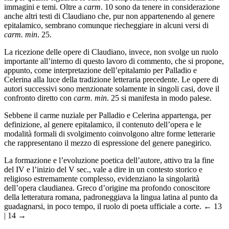
immagini e temi. Oltre a
carm
. 10 sono da tenere in considerazione
anche altri testi di Claudiano che, pur non appartenendo al genere
epitalamico, sembrano comunque riecheggiare in alcuni versi di
carm. min
. 25.
La ricezione delle opere di Claudiano, invece, non svolge un ruolo
importante all’interno di questo lavoro di commento, che si propone,
appunto, come interpretazione dell’epitalamio per Palladio e
Celerina alla luce della tradizione letteraria precedente. Le opere di
autori successivi sono menzionate solamente in singoli casi, dove il
confronto diretto con
carm. min
. 25 si manifesta in modo palese.
Sebbene il carme nuziale per Palladio e Celerina appartenga, per
definizione, al genere epitalamico, il contenuto dell’opera e le
modalità formali di svolgimento coinvolgono altre forme letterarie
che rappresentano il mezzo di espressione del genere panegirico.
La formazione e l’evoluzione poetica dell’autore, attivo tra la fine
del IV e l’inizio del V sec., vale a dire in un contesto storico e
religioso estremamente complesso, evidenziano la singolarità
dell’opera claudianea. Greco d’origine ma profondo conoscitore
della letteratura romana, padroneggiava la lingua latina al punto da
guadagnarsi, in poco tempo, il ruolo di poeta ufficiale a corte.
← 13
| 14 →