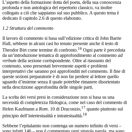
L’aspetto della formazione dotta del poeta, della sua conoscenza
profonda e non antologica del repertorio classico, va inoltre
collegato a ciò che sappiamo sul suo pubblico. A questo tema è
dedicato il capitolo 2.6 di questo elaborato.
1.2
Struttura del commento
Il lavoro di commento si basa sull’edizione critica di John Barrie
Hall, sebbene in alcuni casi ho tenuto presente anche il testo di
16
Theodor Birt come termine di confronto.
Ogni parte è preceduta
da un’introduzione tematica di approfondimento al commento
ad
verbum
della sezione corrispondente. Oltre al riassunto del
contenuto, sono presentati brevemente aspetti e problemi
interpretativi che saranno poi approfonditi nel commento. Il fine di
queste sezioni preparatorie è di non far perdere al lettore quello
sguardo d’insieme senza il quale potrebbe rimanere disorientato
nella descrizione approfondita delle singole parti.
La scelta dei versi presi in considerazione non si basa su una
necessità di completezza filologica, come nel caso del commento di
17
Helen Kaufmann a
Rom
. 10 di Draconzio,
quanto piuttosto sul
18
principio dell’intertestualità e intratestualità.
Sebbene l’epitalamio non contenga un numero infinito di versi –
sono infatti 146 – non è commentata ogni singola parola, ma sono