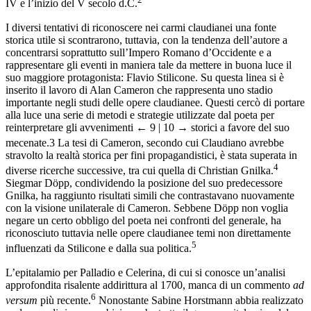
IV e l’inizio del V secolo d.C.
I diversi tentativi di riconoscere nei carmi claudianei una fonte
storica utile si scontrarono, tuttavia, con la tendenza dell’autore a
concentrarsi soprattutto sull’Impero Romano d’Occidente e a
rappresentare gli eventi in maniera tale da mettere in buona luce il
suo maggiore protagonista: Flavio Stilicone. Su questa linea si è
inserito il lavoro di Alan Cameron che rappresenta uno stadio
importante negli studi delle opere claudianee. Questi cercò di portare
alla luce una serie di metodi e strategie utilizzate dal poeta per
reinterpretare gli avvenimenti
← 9 | 10 →
storici a favore del suo
mecenate.
3
La tesi di Cameron, secondo cui Claudiano avrebbe
stravolto la realtà storica per fini propagandistici, è stata superata in
4
diverse ricerche successive, tra cui quella di Christian Gnilka.
Siegmar Döpp, condividendo la posizione del suo predecessore
Gnilka, ha raggiunto risultati simili che contrastavano nuovamente
con la visione unilaterale di Cameron. Sebbene Döpp non voglia
negare un certo obbligo del poeta nei confronti del generale, ha
riconosciuto tuttavia nelle opere claudianee temi non direttamente
5
influenzati da Stilicone e dalla sua politica.
L’epitalamio per Palladio e Celerina, di cui si conosce un’analisi
approfondita risalente addirittura al 1700, manca di un commento
ad
6
versum
più recente.
Nonostante Sabine Horstmann abbia realizzato