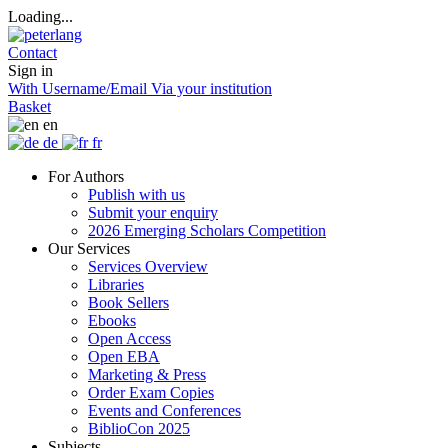
Loading...
Contact
Sign in
With Username/Email
Via your institution
Basket
en
de
fr
For Authors
Publish with us
Submit your enquiry
2026 Emerging Scholars Competition
Our Services
Services Overview
Libraries
Book Sellers
Ebooks
Open Access
Open EBA
Marketing & Press
Order Exam Copies
Events and Conferences
BiblioCon 2025
Subjects