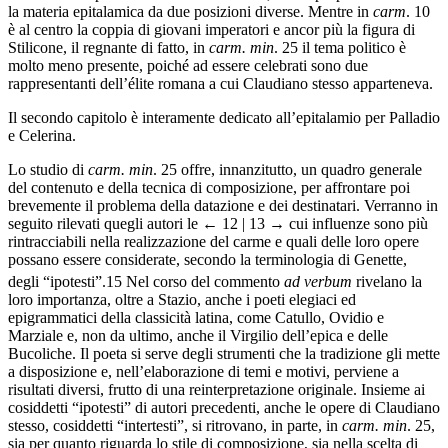
la materia epitalamica da due posizioni diverse. Mentre in
carm
. 10
è al centro la coppia di giovani imperatori e ancor più la figura di
Stilicone, il regnante di fatto, in
carm. min
. 25 il tema politico è
molto meno presente, poiché ad essere celebrati sono due
rappresentanti dell’élite romana a cui Claudiano stesso apparteneva.
Il secondo capitolo è interamente dedicato all’epitalamio per Palladio
e Celerina.
Lo studio di
carm. min
. 25 offre, innanzitutto, un quadro generale
del contenuto e della tecnica di composizione, per affrontare poi
brevemente il problema della datazione e dei destinatari. Verranno in
seguito rilevati quegli autori le
← 12 | 13 →
cui influenze sono più
rintracciabili nella realizzazione del carme e quali delle loro opere
possano essere considerate, secondo la terminologia di Genette,
degli “ipotesti”.
15
Nel corso del commento
ad verbum
rivelano la
loro importanza, oltre a Stazio, anche i poeti elegiaci ed
epigrammatici della classicità latina, come Catullo, Ovidio e
Marziale e, non da ultimo, anche il Virgilio dell’epica e delle
Bucoliche. Il poeta si serve degli strumenti che la tradizione gli mette
a disposizione e, nell’elaborazione di temi e motivi, perviene a
risultati diversi, frutto di una reinterpretazione originale. Insieme ai
cosiddetti “ipotesti” di autori precedenti, anche le opere di Claudiano
stesso, cosiddetti “intertesti”, si ritrovano, in parte, in
carm. min
. 25,
sia per quanto riguarda lo stile di composizione, sia nella scelta di