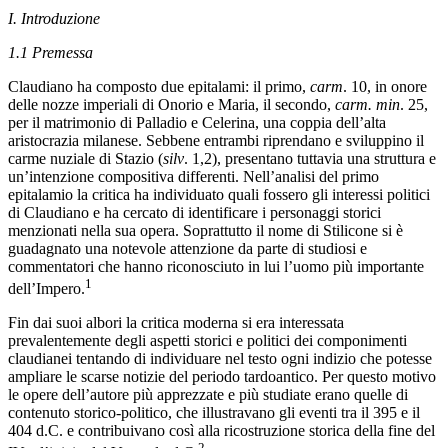
I.
Introduzione
1.1
Premessa
Claudiano ha composto due epitalami: il primo,
carm
. 10, in onore
delle nozze imperiali di Onorio e Maria, il secondo,
carm. min
. 25,
per il matrimonio di Palladio e Celerina, una coppia dell’alta
aristocrazia milanese. Sebbene entrambi riprendano e sviluppino il
carme nuziale di Stazio (
silv
. 1,2), presentano tuttavia una struttura e
un’intenzione compositiva differenti. Nell’analisi del primo
epitalamio la critica ha individuato quali fossero gli interessi politici
di Claudiano e ha cercato di identificare i personaggi storici
menzionati nella sua opera. Soprattutto il nome di Stilicone si è
guadagnato una notevole attenzione da parte di studiosi e
commentatori che hanno riconosciuto in lui l’uomo più importante
1
dell’Impero.
Fin dai suoi albori la critica moderna si era interessata
prevalentemente degli aspetti storici e politici dei componimenti
claudianei tentando di individuare nel testo ogni indizio che potesse
ampliare le scarse notizie del periodo tardoantico. Per questo motivo
le opere dell’autore più apprezzate e più studiate erano quelle di
contenuto storico-politico, che illustravano gli eventi tra il 395 e il
404 d.C. e contribuivano così alla ricostruzione storica della fine del
2