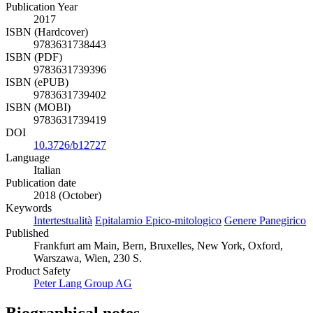
Publication Year
2017
ISBN (Hardcover)
9783631738443
ISBN (PDF)
9783631739396
ISBN (ePUB)
9783631739402
ISBN (MOBI)
9783631739419
DOI
10.3726/b12727
Language
Italian
Publication date
2018 (October)
Keywords
Intertestualità
Epitalamio Epico-mitologico
Genere Panegirico
Published
Frankfurt am Main, Bern, Bruxelles, New York, Oxford,
Warszawa, Wien, 230 S.
Product Safety
Peter Lang Group AG
Biographical notes