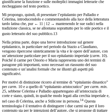
giustificarne la funzione e sulle molteplici immagini letterarie che
riecheggiano nel testo poetico.
Mi propongo, quindi, di presentare l’epitalamio per Palladio e
Celerina, introducendolo e commentandolo alla luce della letteratura
tardo latina che, pur
← 11 | 12 →
mantenendo le sue radici nella
tradizione classica, se ne allontana soprattutto per lo stile poetico e il
gusto letterario del suo pubblico.
13
Nella prima parte, dopo una breve introduzione sul genere
epitalamico, in particolare nel periodo da Stazio a Claudiano,
vengono ripercorse sinteticamente la vita e le opere dell’autore, con
un’attenzione particolare per il suo epitalamio imperiale (
carm
. 10).
Poiché il carme per Onorio e Maria rappresenta uno dei termini di
paragone più importanti, sono necessari un riassunto del suo
contenuto e un’analisi formale che ne illustri gli aspetti più
significativi.
Per motivi di distinzione ricorro al termine di “epitalamio dinastico”
per
carm
. 10 e a quello di “epitalamio aristocratico” per
carm. min
.
25, sebbene Celerina e Palladio appartengano all’aristocrazia di
corte e siano, quindi, in qualche modo legati alla cerchia imperiale e,
14
nel caso di Celerina, anche a Stilicone in persona.
Questa
terminologia è il tentativo di distinguere i due carmi sia per il loro
contenuto sia per le intenzioni dell’autore, che si propone di trattare