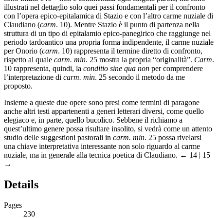
illustrati nel dettaglio solo quei passi fondamentali per il confronto
con l’opera epico-epitalamica di Stazio e con l’altro carme nuziale di
Claudiano (
carm
. 10). Mentre Stazio è il punto di partenza nella
struttura di un tipo di epitalamio epico-panegirico che raggiunge nel
periodo tardoantico una propria forma indipendente, il carme nuziale
per Onorio (
carm
. 10) rappresenta il termine diretto di confronto,
rispetto al quale
carm. min
. 25 mostra la propria “originalità”.
Carm
.
10 rappresenta, quindi, la
conditio sine qua non
per comprendere
l’interpretazione di
carm. min
. 25 secondo il metodo da me
proposto.
Insieme a queste due opere sono presi come termini di paragone
anche altri testi appartenenti a generi letterari diversi, come quello
elegiaco e, in parte, quello bucolico. Sebbene il richiamo a
quest’ultimo genere possa risultare insolito, si vedrà come un attento
studio delle suggestioni pastorali in
carm. min
. 25 possa rivelarsi
una chiave interpretativa interessante non solo riguardo al carme
nuziale, ma in generale alla tecnica poetica di Claudiano.
← 14 | 15
→
Details
Pages
230