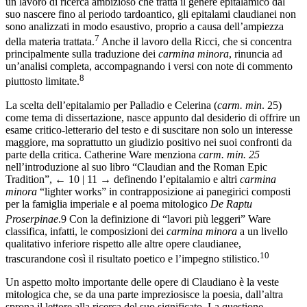
un lavoro di ricerca ambizioso che tratta il genere epitalamico dal
suo nascere fino al periodo tardoantico, gli epitalami claudianei non
sono analizzati in modo esaustivo, proprio a causa dell’ampiezza
7
della materia trattata.
Anche il lavoro della Ricci, che si concentra
principalmente sulla traduzione dei
carmina minora
, rinuncia ad
un’analisi completa, accompagnando i versi con note di commento
8
piuttosto limitate.
La scelta dell’epitalamio per Palladio e Celerina (
carm. min
. 25)
come tema di dissertazione, nasce appunto dal desiderio di offrire un
esame critico-letterario del testo e di suscitare non solo un interesse
maggiore, ma soprattutto un giudizio positivo nei suoi confronti da
parte della critica. Catherine Ware menziona
carm. min. 25
nell’introduzione al suo libro “Claudian and the Roman Epic
Tradition”,
← 10 | 11 →
definendo l’epitalamio e altri
carmina
minora
“lighter works” in contrapposizione ai panegirici composti
per la famiglia imperiale e al poema mitologico
De Raptu
Proserpinae
.
9
Con la definizione di “lavori più leggeri” Ware
classifica, infatti, le composizioni dei
carmina minora
a un livello
qualitativo inferiore rispetto alle altre opere claudianee,
10
trascurandone così il risultato poetico e l’impegno stilistico.
Un aspetto molto importante delle opere di Claudiano è la veste
mitologica che, se da una parte impreziosisce la poesia, dall’altra
sprona il lettore alla ricerca del suo significato. La questione