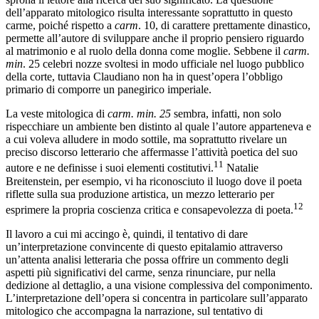
dell’apparato mitologico risulta interessante soprattutto in questo
carme, poiché rispetto a
carm
. 10, di carattere prettamente dinastico,
permette all’autore di sviluppare anche il proprio pensiero riguardo
al matrimonio e al ruolo della donna come moglie. Sebbene il
carm.
min
. 25 celebri nozze svoltesi in modo ufficiale nel luogo pubblico
della corte, tuttavia Claudiano non ha in quest’opera l’obbligo
primario di comporre un panegirico imperiale.
La veste mitologica di
carm. min. 25
sembra, infatti, non solo
rispecchiare un ambiente ben distinto al quale l’autore apparteneva e
a cui voleva alludere in modo sottile, ma soprattutto rivelare un
preciso discorso letterario che affermasse l’attività poetica del suo
11
autore e ne definisse i suoi elementi costitutivi.
Natalie
Breitenstein, per esempio, vi ha riconosciuto il luogo dove il poeta
riflette sulla sua produzione artistica, un mezzo letterario per
12
esprimere la propria coscienza critica e consapevolezza di poeta.
Il lavoro a cui mi accingo è, quindi, il tentativo di dare
un’interpretazione convincente di questo epitalamio attraverso
un’attenta analisi letteraria che possa offrire un commento degli
aspetti più significativi del carme, senza rinunciare, pur nella
dedizione al dettaglio, a una visione complessiva del componimento.
L’interpretazione dell’opera si concentra in particolare sull’apparato
mitologico che accompagna la narrazione, sul tentativo di