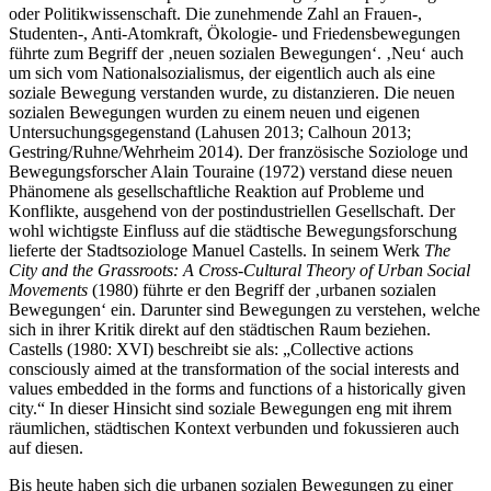
oder Politikwissenschaft. Die zunehmende Zahl an Frauen-,
Studenten-, Anti-Atomkraft, Ökologie- und Friedensbewegungen
führte zum Begriff der ‚neuen sozialen Bewegungen‘. ‚Neu‘ auch
um sich vom Nationalsozialismus, der eigentlich auch als eine
soziale Bewegung verstanden wurde, zu distanzieren. Die neuen
sozialen Bewegungen wurden zu einem neuen und eigenen
Untersuchungsgegenstand (Lahusen 2013; Calhoun 2013;
Gestring/Ruhne/Wehrheim 2014). Der französische Soziologe und
Bewegungsforscher Alain Touraine (1972) verstand diese neuen
Phänomene als gesellschaftliche Reaktion auf Probleme und
Konflikte, ausgehend von der postindustriellen Gesellschaft. Der
wohl wichtigste Einfluss auf die städtische Bewegungsforschung
lieferte der Stadtsoziologe Manuel Castells. In seinem Werk
The
City and the Grassroots: A Cross-Cultural Theory of Urban Social
Movements
(1980) führte er den Begriff der ‚urbanen sozialen
Bewegungen‘ ein. Darunter sind Bewegungen zu verstehen, welche
sich in ihrer Kritik direkt auf den städtischen Raum beziehen.
Castells (1980: XVI) beschreibt sie als: „Collective actions
consciously aimed at the transformation of the social interests and
values embedded in the forms and functions of a historically given
city.“ In dieser Hinsicht sind soziale Bewegungen eng mit ihrem
räumlichen, städtischen Kontext verbunden und fokussieren auch
auf diesen.
Bis heute haben sich die urbanen sozialen Bewegungen zu einer