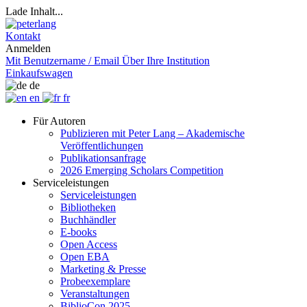
Lade Inhalt...
Kontakt
Anmelden
Mit Benutzername / Email
Über Ihre Institution
Einkaufswagen
de
en
fr
Für Autoren
Publizieren mit Peter Lang – Akademische
Veröffentlichungen
Publikationsanfrage
2026 Emerging Scholars Competition
Serviceleistungen
Serviceleistungen
Bibliotheken
Buchhändler
E-books
Open Access
Open EBA
Marketing & Presse
Probeexemplare
Veranstaltungen
BiblioCon 2025