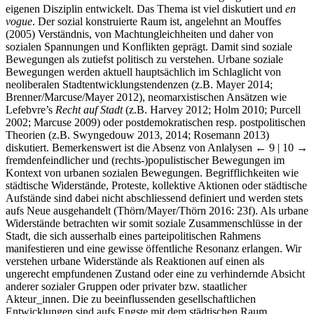
eigenen Disziplin entwickelt. Das Thema ist viel diskutiert und
en
vogue
. Der sozial konstruierte Raum ist, angelehnt an Mouffes
(2005) Verständnis, von Machtungleichheiten und daher von
sozialen Spannungen und Konflikten geprägt. Damit sind soziale
Bewegungen als zutiefst politisch zu verstehen. Urbane soziale
Bewegungen werden aktuell hauptsächlich im Schlaglicht von
neoliberalen Stadtentwicklungstendenzen (z.B. Mayer 2014;
Brenner/Marcuse/Mayer 2012), neomarxistischen Ansätzen wie
Lefebvre’s
Recht auf Stadt
(z.B. Harvey 2012; Holm 2010; Purcell
2002; Marcuse 2009) oder postdemokratischen resp. postpolitischen
Theorien (z.B. Swyngedouw 2013, 2014; Rosemann 2013)
diskutiert. Bemerkenswert ist die Absenz von Anlalysen
← 9 | 10 →
fremdenfeindlicher und (rechts-)populistischer Bewegungen im
Kontext von urbanen sozialen Bewegungen. Begrifflichkeiten wie
städtische Widerstände, Proteste, kollektive Aktionen oder städtische
Aufstände sind dabei nicht abschliessend definiert und werden stets
aufs Neue ausgehandelt (Thörn/Mayer/Thörn 2016: 23f). Als urbane
Widerstände betrachten wir somit soziale Zusammenschlüsse in der
Stadt, die sich ausserhalb eines parteipolitischen Rahmens
manifestieren und eine gewisse öffentliche Resonanz erlangen. Wir
verstehen urbane Widerstände als Reaktionen auf einen als
ungerecht empfundenen Zustand oder eine zu verhindernde Absicht
anderer sozialer Gruppen oder privater bzw. staatlicher
Akteur_innen. Die zu beeinflussenden gesellschaftlichen
Entwicklungen sind aufs Engste mit dem städtischen Raum