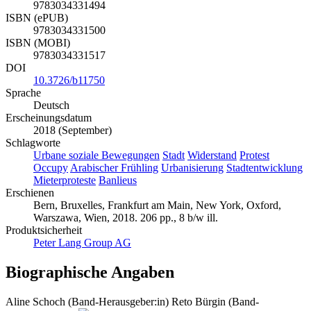
9783034331494
ISBN (ePUB)
9783034331500
ISBN (MOBI)
9783034331517
DOI
10.3726/b11750
Sprache
Deutsch
Erscheinungsdatum
2018 (September)
Schlagworte
Urbane soziale Bewegungen
Stadt
Widerstand
Protest
Occupy
Arabischer Frühling
Urbanisierung
Stadtentwicklung
Mieterproteste
Banlieus
Erschienen
Bern, Bruxelles, Frankfurt am Main, New York, Oxford,
Warszawa, Wien, 2018. 206 pp., 8 b/w ill.
Produktsicherheit
Peter Lang Group AG
Biographische Angaben
Aline Schoch (Band-Herausgeber:in)
Reto Bürgin (Band-