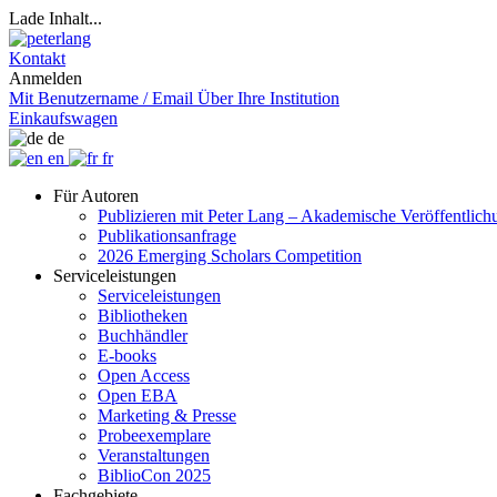
Lade Inhalt...
Kontakt
Anmelden
Mit Benutzername / Email
Über Ihre Institution
Einkaufswagen
de
en
fr
Für Autoren
Publizieren mit Peter Lang – Akademische Veröffentlic
Publikationsanfrage
2026 Emerging Scholars Competition
Serviceleistungen
Serviceleistungen
Bibliotheken
Buchhändler
E-books
Open Access
Open EBA
Marketing & Presse
Probeexemplare
Veranstaltungen
BiblioCon 2025
Fachgebiete