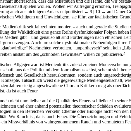
ernsthaft überraschen, dass das Misstrauen und die Häme, die wir beständ
er Gesellschaft spielen wollen. Wollen wir Aufregung erhöhen, Treibja
rung auch aus nichtigem Anlass entpolitisiert
← 9 | 10 →
auf Dauer Ge
schen Wichtigem und Unwichtigem, sie führt zur fatalistischen Grundha
e Medienkritik seit Jahrzehnten moniert – auch und gerade die Studien
llung der Wirklichkeit eine ganze Reihe dysfunktionaler Folgen haben 
e es Medien gibt – und genauso alt sind Forderungen nach ethischen Leitl
rn erzeugen. Auch um solche dysfunktionalen Nebenfolgen ihrer Tätigk
 „glaubwirdige“ Nachrichten verbreiten, „unpartheysch“ sein, kein „Lü
2
reiben anstatt um des „schnöden Gewinstes“ willen zu publizieren.
istischen Allgegenwart ist Medienkritik zuletzt zu einer Modeerscheinu
haft, aus der Politik und dem Journalismus selbst, scheint sich heute 
ensch und Gesellschaft herauskommen, sondern auch ungerechtfertigte,
e Konzepte. Tatsächlich weist die gegenwärtige Mediengesellschaft, wie
en Jahren stetig angeschwollene Chor an Kritikern mag als oberflächli
, da ist auch Feuer.
h nicht unmittelbar auf die Qualität des Feuers schließen: In seiner 
ichneten und eher anhand potenzieller, theoretischer Schäden evaluier
gien in den Bereichen Verkehr, Chemie oder Biologie nicht von den M
tät. Wo Rauch ist, da ist auch Feuer. Die Überzeichnungen und Fehldeu
ßen – ein Missverhältnis von wahrgenommenem Rauch und vermutetem Feu