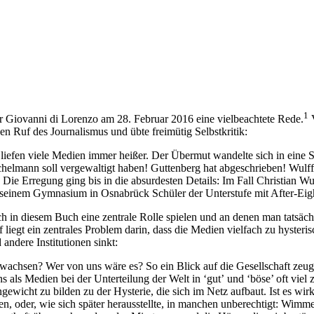
1
r Giovanni di Lorenzo am 28. Februar 2016 eine vielbeachtete Rede.
V
n Ruf des Journalismus und übte freimütig Selbstkritik:
efen viele Medien immer heißer. Der Übermut wandelte sich in eine Sk
elmann soll vergewaltigt haben! Guttenberg hat abgeschrieben! Wulff i
 Erregung ging bis in die absurdesten Details: Im Fall Christian Wulff 
 an seinem Gymnasium in Osnabrück Schüler der Unterstufe mit After-Ei
ch in diesem Buch eine zentrale Rolle spielen und an denen man tatsäch
 liegt ein zentrales Problem darin, dass die Medien vielfach zu hyster
andere Institutionen sinkt:
wachsen? Wer von uns wäre es? So ein Blick auf die Gesellschaft zeug
uns als Medien bei der Unterteilung der Welt in ‘gutʼ und ‘böse’ oft v
wicht zu bilden zu der Hysterie, die sich im Netz aufbaut. Ist es wirk
en, oder, wie sich später herausstellte, in manchen unberechtigt: Wimm