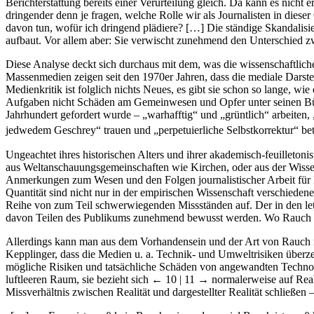
Berichterstattung bereits einer Verurteilung gleich. Da kann es nicht 
dringender denn je fragen, welche Rolle wir als Journalisten in dies
davon tun, wofür ich dringend plädiere? […] Die ständige Skandalisie
aufbaut. Vor allem aber: Sie verwischt zunehmend den Unterschied zwi
Diese Analyse deckt sich durchaus mit dem, was die wissenschaftlich
Massenmedien zeigen seit den 1970er Jahren, dass die mediale Darste
Medienkritik ist folglich nichts Neues, es gibt sie schon so lange, wi
Aufgaben nicht Schäden am Gemeinwesen und Opfer unter seinen Bürge
Jahrhundert gefordert wurde – „warhafftig“ und „grüntlich“ arbeiten,
jedwedem Geschrey“ trauen und „perpetuierliche Selbstkorrektur“ bet
Ungeachtet ihres historischen Alters und ihrer akademisch-feuilleton
aus Weltanschauungsgemeinschaften wie Kirchen, oder aus der Wissensc
Anmerkungen zum Wesen und den Folgen journalistischer Arbeit für M
Quantität sind nicht nur in der empirischen Wissenschaft verschieden
Reihe von zum Teil schwerwiegenden Missständen auf. Der in den letzt
davon Teilen des Publikums zunehmend bewusst werden. Wo Rauch ist
Allerdings kann man aus dem Vorhandensein und der Art von Rauch noc
Kepplinger, dass die Medien u. a. Technik- und Umweltrisiken überze
mögliche Risiken und tatsächliche Schäden von angewandten Technolo
luftleeren Raum, sie bezieht sich
← 10 | 11 →
normalerweise auf Reali
Missverhältnis zwischen Realität und dargestellter Realität schlie