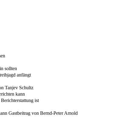
nen
n sollten
Treibjagd anfängt
on Tanjev Schultz
erichten kann
Berichterstattung ist
kann Gastbeitrag von Bernd-Peter Arnold