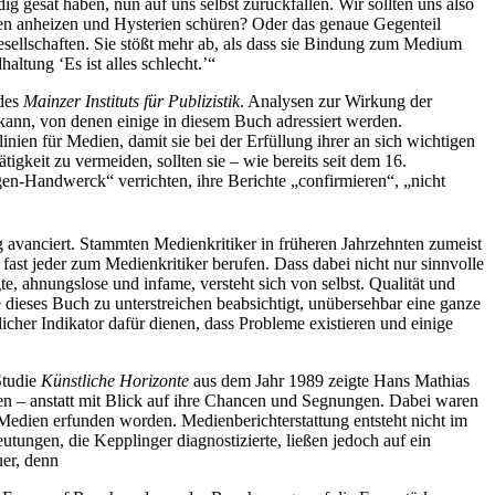
ig gesät haben, nun auf uns selbst zurückfallen. Wir sollten uns also
gden anheizen und Hysterien schüren? Oder das genaue Gegenteil
sellschaften. Sie stößt mehr ab, als dass sie Bindung zum Medium
ltung ‘Es ist alles schlecht.ʼ“
 des
Mainzer Instituts für Publizistik
. Analysen zur Wirkung der
kann, von denen einige in diesem Buch adressiert werden.
inien für Medien, damit sie bei der Erfüllung ihrer an sich wichtigen
eit zu vermeiden, sollten sie – wie bereits seit dem 16.
gen-Handwerck“ verrichten, ihre Berichte „confirmieren“, „nicht
ng avanciert. Stammten Medienkritiker in früheren Jahrzehnten zumeist
fast jeder zum Medienkritiker berufen. Dass dabei nicht nur sinnvolle
 ahnungslose und infame, versteht sich von selbst. Qualität und
 dieses Buch zu unterstreichen beabsichtigt, unübersehbar eine ganze
cher Indikator dafür dienen, dass Probleme existieren und einige
Studie
Künstliche Horizonte
aus dem Jahr 1989 zeigte Hans Mathias
ten – anstatt mit Blick auf ihre Chancen und Segnungen. Dabei waren
edien erfunden worden. Medienberichterstattung entsteht nicht im
tungen, die Kepplinger diagnostizierte, ließen jedoch auf ein
er, denn