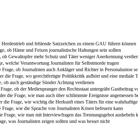
 wie Herdentrieb und fehlende Satzzeichen zu einem GAU führen können
age, ob Häme und Feixen journalistische Haltungen sein sollten
ge, ob Gewaltopfer mehr Schutz und Täter weniger Anerkennung verdie
ge, welche Verantwortung Journalisten für Selbstmorde tragen
 Frage, ob Journalisten auch Ankläger und Richter in Personalunion sei
r die Frage, wo gerechtfertigte Politikkritik aufhört und eine mediale 
ge, ob auch geständige Sünder Achtung verdienen
e Frage, ob der Medienpranger den Rechtsstaat untergräbt Gastbeitrag v
er die Frage, wie man auch über schlimmste Ereignisse angemessen b
r die Frage, wie wichtig die Herkunft eines Täters für eine wahrhaftige 
ie Frage, wie die Sprache von Journalisten Krisen befeuern kann
 die Frage, wie man mit Interviewfragen das Trennungsgebot aushebeln 
ge, was Journalisten zeigen sollten und was besser nicht