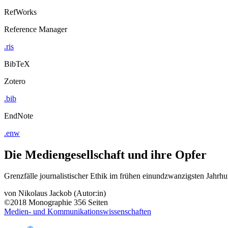
RefWorks
Reference Manager
.ris
BibTeX
Zotero
.bib
EndNote
.enw
Die Mediengesellschaft und ihre Opfer
Grenzfälle journalistischer Ethik im frühen einundzwanzigsten Jahrhu
von
Nikolaus Jackob (Autor:in)
©2018
Monographie
356 Seiten
Medien- und Kommunikationswissenschaften