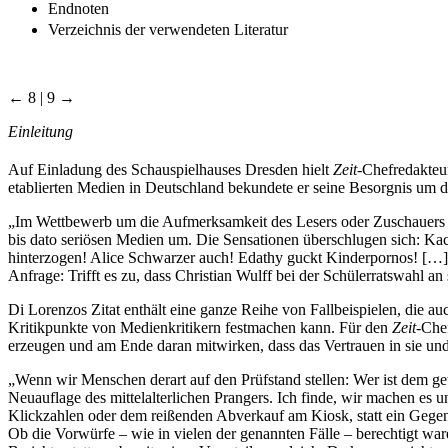
Endnoten
Verzeichnis der verwendeten Literatur
← 8 | 9 →
Einleitung
Auf Einladung des Schauspielhauses Dresden hielt
Zeit-
Chefredakteu
etablierten Medien in Deutschland bekundete er seine Besorgnis um de
„Im Wettbewerb um die Aufmerksamkeit des Lesers oder Zuschauers li
bis dato seriösen Medien um. Die Sensationen überschlugen sich: Kach
hinterzogen! Alice Schwarzer auch! Edathy guckt Kinderpornos! […] Die
Anfrage: Trifft es zu, dass Christian Wulff bei der Schülerratswahl
Di Lorenzos Zitat enthält eine ganze Reihe von Fallbeispielen, die au
Kritikpunkte von Medienkritikern festmachen kann. Für den
Zeit-
Chef
erzeugen und am Ende daran mitwirken, dass das Vertrauen in sie und 
„Wenn wir Menschen derart auf den Prüfstand stellen: Wer ist dem ge
Neuauflage des mittelalterlichen Prangers. Ich finde, wir machen es 
Klickzahlen oder dem reißenden Abverkauf am Kiosk, statt ein Gegenge
Ob die Vorwürfe – wie in vielen der genannten Fälle – berechtigt war