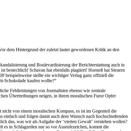
or dem Hintergrund der zuletzt lauter gewordenen Kritik an den
andalisierung und Boulevardisierung der Berichterstattung auch in
st bestechlich! Schavan hat ebenfalls plagiiert! Hoeneß hat Steuern
beispielsweise stellte ein wichtiger Verlag ganz offiziell die
ght-Schokolade kaufen wollte?“
liche Fehlleistungen von Journalisten ebenso wie zentrale
ischen Übertreibungen neigen, in ihrem moralischen Furor Opfer
t nicht von einem moralischen Kompass, es ist im Gegenteil die
iel zu einfach und folgen damit auch dem Wunsch nach hochschießenden
lich das, was wir als Aufgabe der ‘vierten Gewaltʼ verstehen wollen?
elt es in Schlagzeilen nur so vor Ausrufezeichen, kommt die