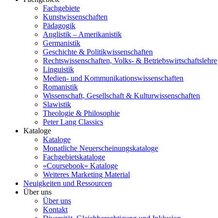
Fachgebiete
Kunstwissenschaften
Pädagogik
Anglistik – Amerikanistik
Germanistik
Geschichte & Politikwissenschaften
Rechtswissenschaften, Volks- & Betriebswirtschaftslehre
Linguistik
Medien- und Kommunikationswissenschaften
Romanistik
Wissenschaft, Gesellschaft & Kulturwissenschaften
Slawistik
Theologie & Philosophie
Peter Lang Classics
Kataloge
Kataloge
Monatliche Neuerscheinungskataloge
Fachgebietskataloge
«Coursebook» Kataloge
Weiteres Marketing Material
Neuigkeiten und Ressourcen
Über uns
Über uns
Kontakt