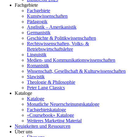
Fachgebiete
Fachgebiete
Kunstwissenschaften
Pädagogik
Anglistik – Amerikanistik
Germanistik
Geschichte & Politikwissenschaften
Rechtswissenschaften, Volks- &
Betriebswirtschaftslehre
Linguistik
Medien- und Kommunikationswissenschaften
Romanistik
Wissenschaft, Gesellschaft & Kulturwissenschaften
Slawistik
Theologie & Philosophie
Peter Lang Classics
Kataloge
Kataloge
Monatliche Neuerscheinungskataloge
Fachgebietskataloge
«Coursebook» Kataloge
Weiteres Marketing Material
Neuigkeiten und Ressourcen
Über uns