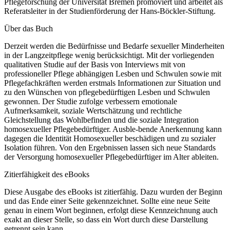
Pflegeforschung der Universität Bremen promoviert und arbeitet als
Referatsleiter in der Studienförderung der Hans-Böckler-Stiftung.
Über das Buch
Derzeit werden die Bedürfnisse und Bedarfe sexueller Minderheiten
in der Langzeitpflege wenig berücksichtigt. Mit der vorliegenden
qualitativen Studie auf der Basis von Interviews mit von
professioneller Pflege abhängigen Lesben und Schwulen sowie mit
Pflegefachkräften werden erstmals Informationen zur Situation und
zu den Wünschen von pflegebedürftigen Lesben und Schwulen
gewonnen. Der Studie zufolge verbessern emotionale
Aufmerksamkeit, soziale Wertschätzung und rechtliche
Gleichstellung das Wohlbefinden und die soziale Integration
homosexueller Pflegebedürftiger. Ausble-bende Anerkennung kann
dagegen die Identität Homosexueller beschädigen und zu sozialer
Isolation führen. Von den Ergebnissen lassen sich neue Standards
der Versorgung homosexueller Pflegebedürftiger im Alter ableiten.
Zitierfähigkeit des eBooks
Diese Ausgabe des eBooks ist zitierfähig. Dazu wurden der Beginn
und das Ende einer Seite gekennzeichnet. Sollte eine neue Seite
genau in einem Wort beginnen, erfolgt diese Kennzeichnung auch
exakt an dieser Stelle, so dass ein Wort durch diese Darstellung
getrennt sein kann.