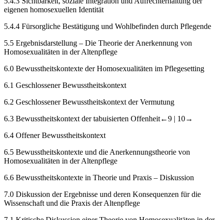
5.4.3
Sichtbarkeit, soziale Integration und Aufrechterhaltung der
eigenen homosexuellen Identität
5.4.4
Fürsorgliche Bestätigung und Wohlbefinden durch Pflegende
5.5
Ergebnisdarstellung – Die Theorie der Anerkennung von
Homosexualitäten in der Altenpflege
6.0
Bewusstheitskontexte der Homosexualitäten im Pflegesetting
6.1
Geschlossener Bewusstheitskontext
6.2
Geschlossener Bewusstheitskontext der Vermutung
6.3
Bewusstheitskontext der tabuisierten Offenheit
←9 |
10→
6.4
Offener Bewusstheitskontext
6.5
Bewusstheitskontexte und die Anerkennungstheorie von
Homosexualitäten in der Altenpflege
6.6
Bewusstheitskontexte in Theorie und Praxis – Diskussion
7.0
Diskussion der Ergebnisse und deren Konsequenzen für die
Wissenschaft und die Praxis der Altenpflege
7.1
Kritische Diskussion einer Theorie von Homosexualitäten in der