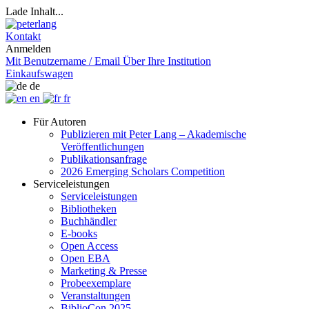
Lade Inhalt...
Kontakt
Anmelden
Mit Benutzername / Email
Über Ihre Institution
Einkaufswagen
de
en
fr
Für Autoren
Publizieren mit Peter Lang – Akademische
Veröffentlichungen
Publikationsanfrage
2026 Emerging Scholars Competition
Serviceleistungen
Serviceleistungen
Bibliotheken
Buchhändler
E-books
Open Access
Open EBA
Marketing & Presse
Probeexemplare
Veranstaltungen
BiblioCon 2025