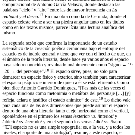
computacional de Antonio García Velasco, donde destacan las
palabras “cielo” y “aire” entre las de mayor frecuencia en
La
17
realidad y el deseo
.
En una obra como la de Cernuda, donde el
espacio celeste viene a ser una piedra angular tanto en los títulos
como en los textos mismos, parece lícita una lectura analítica del
mismo.
La segunda razón que confirma la importancia de un estudio
sistemático de la creación poética cernudiana bajo el enfoque del
espacio es de índole general y tiene que ver con el hecho de que, en
el ámbito de la teoría literaria, desde hace ya varios años el espacio
haya sido reconocido y revaluado unánimemente como “signo
← 19
18
| 20 →
del personaje”.
El espacio sirve, pues, no solo para
demarcar un espacio físico y exterior, sino también para caracterizar
el espacio psíquico e interior de quien a él se está refiriendo. Como
bien dice Antonio Garrido Domínguez, “[l]as más de las veces el
espacio funciona como metonimia o metáfora del personaje […] [y]
19
refleja, aclara o justifica el estado anímico” de este.
Lo dicho vale
para cada una de las dos dimensiones que puede asumir el espacio
dentro de una obra literaria: tanto el eje horizontal como el vertical,
oponiéndose en el primero los semas /exterior/
vs.
/interior/ y
/abierto/
vs.
/cerrado/ y en el segundo los semas /alto/ vs. /bajo/.
“[E]l espacio no es una simple topografía; es, a la vez, y a todos los
niveles, el soporte de una axiología”, resume, a este respecto, el