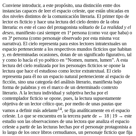
Conviene introducir, a este propósito, una distinción entre dos
instancias capaces de leer el espacio celeste, que están ubicadas en
dos niveles distintos de la comunicación literaria. El primer tipo de
lector es ficticio y hace una lectura del cielo dentro de la obra
literaria: es este el caso del protagonista solitario de
La realidad y el
deseo
, manifiesto casi siempre en 1ª persona (como voz que haba) o
en 3ª persona (como personaje observado por esta misma voz
narrativa). El cielo representa para estos lectores intratextuales un
espacio perteneciente a los respectivos mundos ficticios que habitan
y, en determinadas ocasiones, dotan de un significado figurativo, tal
y como lo hacía el yo poético en “Nomen, numen, lumen”. A esta
lectura del cielo realizada por los personajes ficticios se opone la
lectura que hace el estudioso como lector extratextual. El cielo
representa para él no un espacio natural perteneciente al espacio de
ficción, sino una categoría del análisis literario, manifiesta bajo
forma de palabras y en el marco de un determinado contexto
literario. A la lectura individual y subjetiva hecha por el
contemplador ficticio se opone, pues, la lectura supuestamente
objetiva de un lector crítico que, por medio de unas pautas que
14
vamos a definir más adelante
, se fija analíticamente en el espacio
celeste. Lo que se encuentra en la tercera parte de
← 18 | 19 →
este
estudio son las observaciones de una lectora que analiza el espacio
celeste a partir de las lecturas hechas por el personaje protagonista a
lo largo de los once libros cernudianos, un personaje ficticio que fija