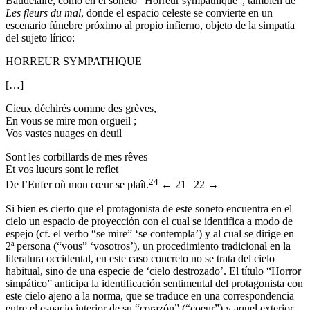
Baudelaire, como en el soneto “Horreur sympathique”, también de
Les fleurs du mal
, donde el espacio celeste se convierte en un
escenario fúnebre próximo al propio infierno, objeto de la simpatía
del sujeto lírico:
HORREUR SYMPATHIQUE
[…]
Cieux déchirés comme des grèves,
En vous se mire mon orgueil ;
Vos vastes nuages en deuil
Sont les corbillards de mes rêves
Et vos lueurs sont le reflet
24
De l’Enfer où mon cœur se plaît.
← 21 | 22 →
Si bien es cierto que el protagonista de este soneto encuentra en el
cielo un espacio de proyección con el cual se identifica a modo de
espejo (cf. el verbo “se mire” ‘se contempla’) y al cual se dirige en
2ª persona (“vous” ‘vosotros’), un procedimiento tradicional en la
literatura occidental, en este caso concreto no se trata del cielo
habitual, sino de una especie de ‘cielo destrozado’. El título “Horror
simpático” anticipa la identificación sentimental del protagonista con
este cielo ajeno a la norma, que se traduce en una correspondencia
entre el espacio interior de su “corazón” (“coeur”) y aquel exterior