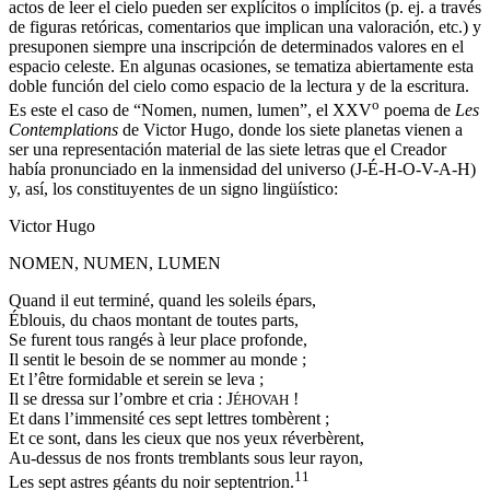
actos de leer el cielo pueden ser explícitos o implícitos (p. ej. a través
de figuras retóricas, comentarios que implican una valoración, etc.) y
presuponen siempre una inscripción de determinados valores en el
espacio celeste. En algunas ocasiones, se tematiza abiertamente esta
doble función del cielo como espacio de la lectura y de la escritura.
o
Es este el caso de “Nomen, numen, lumen”, el XXV
poema de
Les
Contemplations
de Victor Hugo, donde los siete planetas vienen a
ser una representación material de las siete letras que el Creador
había pronunciado en la inmensidad del universo (J-É-H-O-V-A-H)
y, así, los constituyentes de un signo lingüístico:
Victor Hugo
NOMEN, NUMEN, LUMEN
Quand il eut terminé, quand les soleils épars,
Éblouis, du chaos montant de toutes parts,
Se furent tous rangés à leur place profonde,
Il sentit le besoin de se nommer au monde ;
Et l’être formidable et serein se leva ;
Il se dressa sur l’ombre et cria : J
!
ÉHOVAH
Et dans l’immensité ces sept lettres tombèrent ;
Et ce sont, dans les cieux que nos yeux réverbèrent,
Au-dessus de nos fronts tremblants sous leur rayon,
11
Les sept astres géants du noir septentrion.