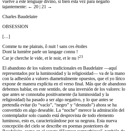
vuelve a este lenguaje divino, si bien esta vez para negarlo
tajantemente:
← 20 | 21 →
Charles Baudelaire
OBSESSION
[…]
Comme tu me plairais, ô nuit ! sans ces étoiles
Dont la lumière parle un langage connu !
23
Car je cherche le vide, et le noir, et le nu !
El abandono de los valores tradicionales en Baudelaire —aquí
representados por la luminosidad y la religiosidad— va de la mano
con la adhesión a valores diametralmente opuestos, que el yo lírico
expone de manera explícita en el verso final. Más que de abandono
debemos hablar, en este sentido, de una inversión de los valores: lo
que antes se connotaba positivamente (la luminosidad y la
religiosidad) ha pasado a ser algo negativo, y lo que antes se
pretendía evitar (lo “vacío”, “negro” y “desnudo”) ahora se ha
convertido en algo deseable. La “noche” merece la admiración del
contemplador solo cuando está desprovista de todo elemento
luminoso, esto es, caracterizándose por su negrura. Esta nueva
concepción del cielo se describe en poemas posteriores de