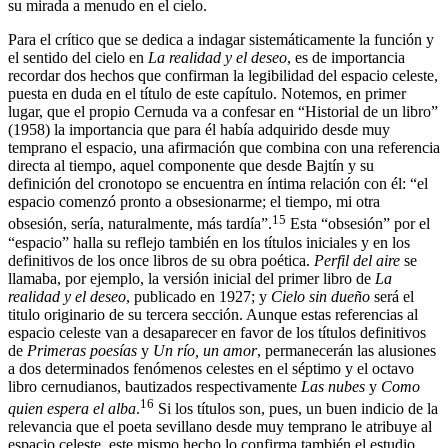
su mirada a menudo en el cielo.
Para el crítico que se dedica a indagar sistemáticamente la función y
el sentido del cielo en
La realidad y el deseo
, es de importancia
recordar dos hechos que confirman la legibilidad del espacio celeste,
puesta en duda en el título de este capítulo. Notemos, en primer
lugar, que el propio Cernuda va a confesar en “Historial de un libro”
(1958) la importancia que para él había adquirido desde muy
temprano el espacio, una afirmación que combina con una referencia
directa al tiempo, aquel componente que desde Bajtín y su
definición del cronotopo se encuentra en íntima relación con él: “el
espacio comenzó pronto a obsesionarme; el tiempo, mi otra
15
obsesión, sería, naturalmente, más tardía”.
Esta “obsesión” por el
“espacio” halla su reflejo también en los títulos iniciales y en los
definitivos de los once libros de su obra poética.
Perfil del aire
se
llamaba, por ejemplo, la versión inicial del primer libro de
La
realidad y el deseo
, publicado en 1927; y
Cielo sin dueño
será el
titulo originario de su tercera sección. Aunque estas referencias al
espacio celeste van a desaparecer en favor de los títulos definitivos
de
Primeras poesías
y
Un río, un amor
, permanecerán las alusiones
a dos determinados fenómenos celestes en el séptimo y el octavo
libro cernudianos, bautizados respectivamente
Las nubes
y
Como
16
quien espera el alba
.
Si los títulos son, pues, un buen indicio de la
relevancia que el poeta sevillano desde muy temprano le atribuye al
espacio celeste, este mismo hecho lo confirma también el estudio