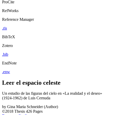
ProCite
RefWorks
Reference Manager
.ris
BibTeX
Zotero
.bib
EndNote
.enw
Leer el espacio celeste
Un estudio de las figuras del cielo en «La realidad y el deseo»
(1924-1962) de Luis Cernuda
by
Gina Maria Schneider (Author)
©2018
Thesis
426 Pages