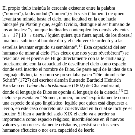
El propio título insinúa la cercanía existente entre la palabra
(“nomen”), la divinidad (“numen”) y la vista (“lumen”) de quien
levanta su mirada hasta el cielo, una facultad en la que hacía
hincapié ya Platón y que, según Ovidio, distingue al ser humano de
los animales: “y aunque inclinados contemplen los demás vivientes
la
← 17 | 18 →
tierra, / [quien quiera que fuera aquel, de los dioses,]
una boca sublime al hombre dio y el cielo ver / le ordenó y a las
12
estrellas levantar erguido su semblante”.
Esta capacidad del ser
humano de mirar al cielo (“les cieux que nos yeux réverbèrent”) se
relaciona en el poema de Hugo directamente con la fe cristiana y,
precisamente, con la capacidad de descifrar el cielo como espacio
donde está inscrito el nombre de Dios. Se parte aquí de la idea de un
lenguaje divino, tal y como se presentaba ya en “Die himmlische
Schrift” (1727) del escritor alemán ilustrado Barthold Heinrich
Brocke o en
Génie du christianisme
(1802) de Chateaubriand,
13
donde el lenguaje de Dios se oponía al lenguaje de la ciencia.
El
cielo se presenta en “Nomen, numen, lumen” explícitamente como
una especie de signo lingüístico, legible por quien está dispuesto a
leerlo, en este caso concreto una colectividad en la cual se incluye el
locutor. Si bien a partir del siglo XIX el cielo va a perder su
importancia como espacio religioso, inscribiéndose en él nuevos
valores ya no necesariamente cristianos, persistirá en los seres
humanos (ficticios o no) esta capacidad de leerlo.