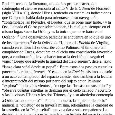
En la historia de la literatura, uno de los primeros actos de
contemplar el cielo se remonta al canto V de la
Odisea
de Homero
(siglo VIII a. C.), donde Ulises, teniendo en cuenta las indicaciones
que Calipso le había dado para orientarse en su navegación,
“contemplaba las Pléyades, el Bootes, que se pone muy tarde, / y la
Osa, llamada el Carro por sobrenombre, / la cual gira siempre en el
mismo lugar, / acecha Orión y es la única que no se baña en el
5
Océano”.
Una observación parecida se encuentra en lo que es uno
6
de los hipertextos
de la
Odisea
de Homero, la
Eneida
de Virgilio,
cuando en el libro III se describe cómo Palinuro, el timonero tan
cumplidor de Eneas, descubre en el cielo una constelación favorable
que, a continuación, le va a hacer tomar la decisión de seguir el
viaje: “Luego que advierte la quietud del cielo sereno”, dice el texto,
7
“lanza clara señal desde su popa”.
Entre estos dos pasajes textuales
parece haber una diferencia. Y es que en la
Eneida
asistimos no solo
a un acto contemplador del espacio celeste, sino también a la lectura
o interpretación del mismo por parte del sujeto actor. Palinuro
“explora” “todos / los vientos”, “recoge las “brisas con sus oídos” y
“observa cuántas estrellas se deslizan por el cielo callado, / a Arturo
y las lluviosas Híades y los dos Triones, / y a su alrededor contempla
8
a Orión armado de oro”.
Para el timonero, la “quietud del cielo”
anuncia la “quietud” de la travesía misma, reflejándose la claridad de
las estrellas en la “clara señal” que va a dar a sus compañeros. La
decisión que toma va a estar basada en su lectura del espacio celeste.