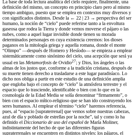
La base de toda lectura analítica del cielo requiere, finalmente, una
definición del mismo, un concepto en principio claro pero al mismo
tiempo ambiguo, puesto que se emplea en contextos muy diversos y
con significados distintos. Desde la
← 22 | 23 →
perspectiva del ser
humano, la noción de “cielo” puede referirse tanto a la envoltura
gaseosa que rodea la Tierra y donde vemos moverse el pájaro o las
nubes, como a aquel lugar invisible donde tienen su morada
determinados personajes en cuya existencia creemos: los dioses
paganos en la mitología griega y aquella romana, donde el monte
“Olimpo” —después de Homero y Hesíodo— se empieza a emplear
sistemáticamente como sinónimo del cielo, una acepción que será ya
27
usual en las
Metamorfosis
de Ovidio
; y Dios, los ángeles o las
almas de los justos que, conforme a la tradición cristiana, después de
su muerte tienen derecho a trasladarse a este lugar paradisíaco. Lo
dicho nos obliga a partir en este estudio de una definición amplia
que engloba bajo el concepto de “cielo” la atmósfera terrestre y el
espacio que lo trasciende, identificable o bien con lo que en la
cosmología de la Edad Media se solía denominar “firmamento”, o
bien con el espacio mítico-religioso que se han ido construyendo los
seres humanos. Al emplear el término “cielo” haremos referencia,
pues, al “espacio [supraterrenal] que vemos sobre nuestras cabezas,
azul de día y poblado de estrellas por la noche”, tal y como lo ha
definido el
Diccionario de uso del español
de María Moliner,
indistintamente del hecho de que las diferentes figuras
supraterrenales se encuentren en distintos niveles: los pájaros, el