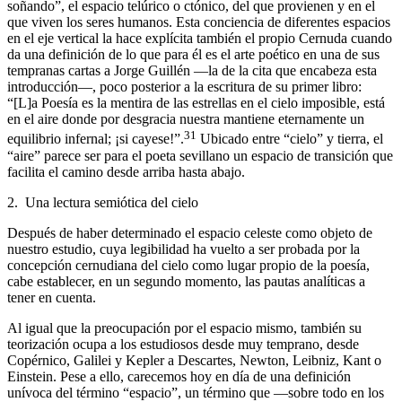
soñando”, el espacio telúrico o ctónico, del que provienen y en el
que viven los seres humanos. Esta conciencia de diferentes espacios
en el eje vertical la hace explícita también el propio Cernuda cuando
da una definición de lo que para él es el arte poético en una de sus
tempranas cartas a Jorge Guillén —la de la cita que encabeza esta
introducción—, poco posterior a la escritura de su primer libro:
“[L]a Poesía es la mentira de las estrellas en el cielo imposible, está
en el aire donde por desgracia nuestra mantiene eternamente un
31
equilibrio infernal; ¡si cayese!”.
Ubicado entre “cielo” y tierra, el
“aire” parece ser para el poeta sevillano un espacio de transición que
facilita el camino desde arriba hasta abajo.
2. Una lectura semiótica del cielo
Después de haber determinado el espacio celeste como objeto de
nuestro estudio, cuya legibilidad ha vuelto a ser probada por la
concepción cernudiana del cielo como lugar propio de la poesía,
cabe establecer, en un segundo momento, las pautas analíticas a
tener en cuenta.
Al igual que la preocupación por el espacio mismo, también su
teorización ocupa a los estudiosos desde muy temprano, desde
Copérnico, Galilei y Kepler a Descartes, Newton, Leibniz, Kant o
Einstein. Pese a ello, carecemos hoy en día de una definición
unívoca del término “espacio”, un término que —sobre todo en los