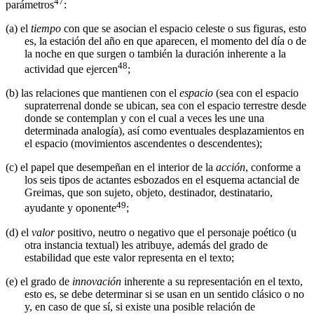
47
parámetros
:
(a)
el
tiempo
con que se asocian el espacio celeste o sus figuras, esto
es, la estación del año en que aparecen, el momento del día o de
la noche en que surgen o también la duración inherente a la
48
actividad que ejercen
;
(b)
las relaciones que mantienen con el
espacio
(sea con el espacio
supraterrenal donde se ubican, sea con el espacio terrestre desde
donde se contemplan y con el cual a veces les une una
determinada analogía), así como eventuales desplazamientos en
el espacio (movimientos ascendentes o descendentes);
(c)
el papel que desempeñan en el interior de la
acción
, conforme a
los seis tipos de actantes esbozados en el esquema actancial de
Greimas, que son sujeto, objeto, destinador, destinatario,
49
ayudante y oponente
;
(d)
el
valor
positivo, neutro o negativo que el personaje poético (u
otra instancia textual) les atribuye, además del grado de
estabilidad que este valor representa en el texto;
(e)
el grado de
innovación
inherente a su representación en el texto,
esto es, se debe determinar si se usan en un sentido clásico o no
y, en caso de que sí, si existe una posible relación de