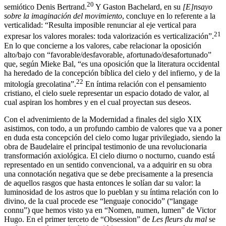
20
semiótico Denis Bertrand.
Y Gaston Bachelard, en su
[E]nsayo
sobre la imaginación del movimiento
, concluye en lo referente a la
verticalidad: “Resulta imposible renunciar al eje vertical para
21
expresar los valores morales: toda valorización es verticalización”.
En lo que concierne a los valores, cabe relacionar la oposición
alto/bajo con “favorable/desfavorable, afortunado/desafortunado”
que, según Mieke Bal, “es una oposición que la literatura occidental
ha heredado de la concepción bíblica del cielo y del infierno, y de la
22
mitología grecolatina”.
En íntima relación con el pensamiento
cristiano, el cielo suele representar un espacio dotado de valor, al
cual aspiran los hombres y en el cual proyectan sus deseos.
Con el advenimiento de la Modernidad a finales del siglo XIX
asistimos, con todo, a un profundo cambio de valores que va a poner
en duda esta concepción del cielo como lugar privilegiado, siendo la
obra de Baudelaire el principal testimonio de una revolucionaria
transformación axiológica. El cielo diurno o nocturno, cuando está
representado en un sentido convencional, va a adquirir en su obra
una connotación negativa que se debe precisamente a la presencia
de aquellos rasgos que hasta entonces le solían dar su valor: la
luminosidad de los astros que lo pueblan y su íntima relación con lo
divino, de la cual procede ese “lenguaje conocido” (“langage
connu”) que hemos visto ya en “Nomen, numen, lumen” de Victor
Hugo. En el primer terceto de “Obsession” de
Les fleurs du mal
se