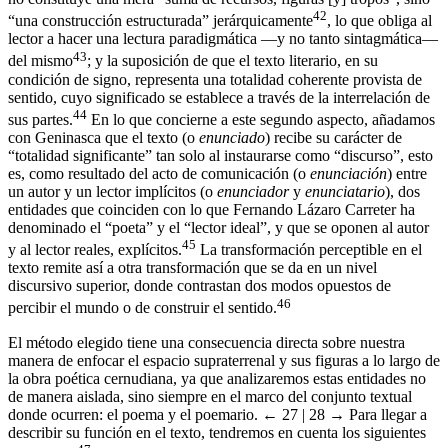
42
“una construcción estructurada” jerárquicamente
, lo que obliga al
lector a hacer una lectura paradigmática —y no tanto sintagmática—
43
del mismo
; y la suposición de que el texto literario, en su
condición de signo, representa una totalidad coherente provista de
sentido, cuyo significado se establece a través de la interrelación de
44
sus partes.
En lo que concierne a este segundo aspecto, añadamos
con Geninasca que el texto (o
enunciado
) recibe su carácter de
“totalidad significante” tan solo al instaurarse como “discurso”, esto
es, como resultado del acto de comunicación (o
enunciación
) entre
un autor y un lector implícitos (o
enunciador
y
enunciatario
), dos
entidades que coinciden con lo que Fernando Lázaro Carreter ha
denominado el “poeta” y el “lector ideal”, y que se oponen al autor
45
y al lector reales, explícitos.
La transformación perceptible en el
texto remite así a otra transformación que se da en un nivel
discursivo superior, donde contrastan dos modos opuestos de
46
percibir el mundo o de construir el sentido.
El método elegido tiene una consecuencia directa sobre nuestra
manera de enfocar el espacio supraterrenal y sus figuras a lo largo de
la obra poética cernudiana, ya que analizaremos estas entidades no
de manera aislada, sino siempre en el marco del conjunto textual
donde ocurren: el poema y el poemario.
← 27 | 28 →
Para llegar a
describir su función en el texto, tendremos en cuenta los siguientes