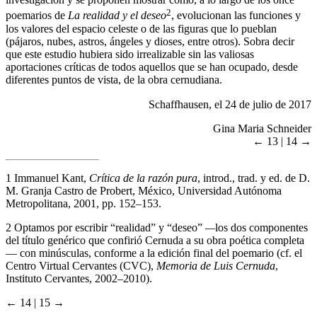
2
poemarios de
La realidad y el deseo
, evolucionan las funciones y
los valores del espacio celeste o de las figuras que lo pueblan
(pájaros, nubes, astros, ángeles y dioses, entre otros). Sobra decir
que este estudio hubiera sido irrealizable sin las valiosas
aportaciones críticas de todos aquellos que se han ocupado, desde
diferentes puntos de vista, de la obra cernudiana.
Schaffhausen, el 24 de julio de 2017
Gina Maria Schneider
← 13 | 14 →
1
Immanuel Kant,
Crítica de la razón pura
, introd., trad. y ed. de D.
M. Granja Castro de Probert, México, Universidad Autónoma
Metropolitana, 2001, pp. 152–153.
2
Optamos por escribir “realidad” y “deseo”
—
los dos componentes
del título genérico que confirió Cernuda a su obra poética completa
— con minúsculas, conforme a la edición final del poemario (cf. el
Centro Virtual Cervantes (CVC),
Memoria de Luis Cernuda
,
Instituto Cervantes, 2002–2010).
← 14 | 15 →