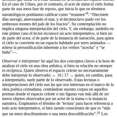
En el caso de Ulises, por el contrario, el acto de mirar el cielo forma
parte de una mera fase de reposo, que inicia lo que en términos
9
narratológicos podríamos calificar como “resumen”
: “Diecisiete
días navegó, atravesando el mar, y al decimoctavo pudo ver los
umbrosos montes del país de los feacios”. Su contemplación no
implica ninguna interpretación del cielo. Y, sin embargo, también en
este primer caso el lector reconoce un acto interpretativo, si bien no
de parte del actor, sí de parte de la instancia de narración, para quien
el cielo se convierte en un espacio habitado por seres animados —
nótese la personificación inherente a los verbos “acecha” y “se
baña”—.
Observar
e
interpretar
: he aquí los dos conceptos claves a la hora de
analizar el cielo en una obra artística, si bien su relación no siempre
es recíproca. Quien observa el espacio celeste no necesariamente
debe interpretar lo observado;
← 16 | 17 →
quien, en cambio, pasa
a interpretarlo, suele partir de lo observado. Estas lecturas o
interpretaciones del cielo son las que nos interesan en el marco de la
obra poética cernudiana, centrándose nuestro corpus en aquellos
poemas donde el espacio celeste o sus figuras van más allá de ser
meros objetos observados por un actor de la trama o la instancia
narrativa. Empleamos el término de ‘lectura’ para hacer referencia a
todo acto interpretativo, si bien siendo conscientes de que es “más
10
que un mero desciframiento o una mera descodificación”.
Los