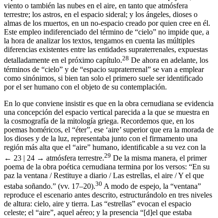
viento o también las nubes en el aire, en tanto que atmósfera
terrestre; los astros, en el espacio sideral; y los ángeles, dioses o
almas de los muertos, en un no-espacio creado por quien cree en él.
Este empleo indiferenciado del término de “cielo” no impide que, a
la hora de analizar los textos, tengamos en cuenta las múltiples
diferencias existentes entre las entidades supraterrenales, expuestas
28
detalladamente en el próximo capítulo.
De ahora en adelante, los
términos de “cielo” y de “espacio supraterrenal” se van a emplear
como sinónimos, si bien tan solo el primero suele ser identificado
por el ser humano con el objeto de su contemplación.
En lo que conviene insistir es que en la obra cernudiana se evidencia
una concepción del espacio vertical parecida a la que se muestra en
la cosmografía de la mitología griega. Recordemos que, en los
poemas homéricos, el “éter”, ese ‘aire’ superior que era la morada de
los dioses y de la luz, representaba junto con el firmamento una
región más alta que el “aire” humano, identificable a su vez con la
29
← 23 | 24 →
atmósfera terrestre.
De la misma manera, el primer
poema de la obra poética cernudiana termina por los versos: “En su
paz la ventana / Restituye a diario / Las estrellas, el aire / Y el que
30
estaba soñando.” (vv. 17–20).
A modo de espejo, la “ventana”
reproduce el escenario antes descrito, estructurándolo en tres niveles
de altura: cielo, aire y tierra. Las “estrellas” evocan el espacio
celeste; el “aire”, aquel aéreo; y la presencia “[d]el que estaba