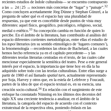
recientes estudios de índole culturalista— se encuentra contrapuesto
32
a las
← 24 | 25 →
nociones más concretas de “lugar” y “paisaje”.
Como concluyen acertadamente Jörg Dünne y Stephan Günzel, a la
pregunta de saber qué es el espacio hay una pluralidad de
respuestas, ya que este es concebible desde puntos de vista muy
diferentes: aquel físico, geográfico, psicológico, religioso, social,
33
medial o estético.
Su concepción cambia en función de quien lo
percibe. En el ámbito de la literatura, han contribuido al análisis del
espacio diferentes corrientes metodológicas, entre ellas el estudio de
los
topoi
literarios (en su sentido etimológico de ‘lugares comunes’),
la fenomenología —recordemos las obras de Bachelard, a las cuales
hemos hecho referencia ya en el capítulo precedente— y las
diferentes teorías literarias centradas en el texto, de las cuales cabe
mencionar especialmente la semiótica del teatro. Pese a este general
interés por el espacio, la importancia que tiene hoy en día la ha
adquirido sobre todo con las teorías culturalistas. Entre ellas surge a
partir de 1980 el así llamado
spatial turn
, actualmente representado
por Soja, Harvey y otros que, en la estela de Lefebvre y Foucault,
parten de la idea de que el espacio textual es, en su esencia, una
34
creación socio-cultural.
En relación con el surgimiento de este
enfoque ha constatado Nünning en los últimos dos decenios del
siglo XX una creciente tendencia a analizar, en el ámbito de la
literatura, la categoría del espacio de acuerdo con el contexto
extratextual de la respectiva obra, poniendo énfasis en las