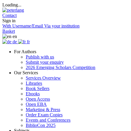
Loading...
Contact
Sign in
With Username/Email
Via your institution
Basket
en
de
fr
For Authors
Publish with us
Submit your enquiry
2026 Emerging Scholars Competition
Our Services
Services Overview
Libraries
Book Sellers
Ebooks
Open Access
Open EBA
Marketing & Press
Order Exam Copies
Events and Conferences
BiblioCon 2025
Subjects