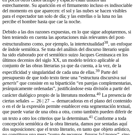
estrechamente. Su aparición en el firmamento incluso es indisociable
del momento en que aparecen: el sol y las nubes se hacen visibles
para el espectador tan solo de día; y las estrellas o la luna no las
percibe el hombre hasta que cae la noche.
Debido a las dos razones expuestas, en lo que sigue adoptaremos, si
bien teniendo en cuenta las aportaciones más relevantes del post-
38
estructuralismo como, por ejemplo, la intertextualidad
, un enfoque
de índole semiótica. Se trata del análisis del discurso literario según
ha sido elaborado por el semiótico suizo Jacques Geninasca en los
últimos decenios del siglo XX, un modelo teórico aplicable al
conjunto de las obras literarias ya que da cuenta, a la vez, de la
39
especificidad y singularidad de cada una de ellas.
Parte del
presupuesto de que todo texto tiene una “estructura discursiva
sui
generis
” que consiste en su bipartición “en parejas complementarias,
jerárquicamente ordenadas”, justificándose esta división a partir del
40
carácter dialógico propio de la literatura moderna.
La presencia de
ciertas señales
← 26 | 27 →
demarcadoras en el plano del contenido
o en el de la expresión permite establecer esta segmentación textual,
que puede variar de una obra a otra, como también pueden diferir de
41
un texto a otro los criterios que la determinan.
Conforme a toda
concepción semiótica de la obra literaria, damos por sentadas aquí
dos suposiciones: que el texto literario, en tanto que objeto artístico,
no constituye una mera “suma de recursos, figuras [y] tropos”, sino