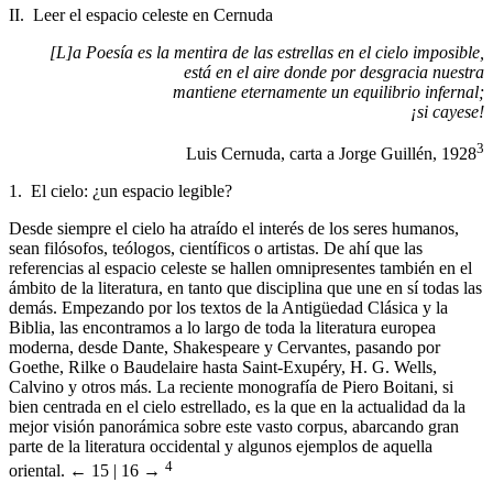
II. Leer el espacio celeste en Cernuda
[L]a Poesía es la mentira de las estrellas en el cielo imposible,
está en el aire donde por desgracia nuestra
mantiene eternamente un equilibrio infernal;
¡si cayese!
3
Luis Cernuda, carta a Jorge Guillén, 1928
1. El cielo: ¿un espacio legible?
Desde siempre el cielo ha atraído el interés de los seres humanos,
sean filósofos, teólogos, científicos o artistas. De ahí que las
referencias al espacio celeste se hallen omnipresentes también en el
ámbito de la literatura, en tanto que disciplina que une en sí todas las
demás. Empezando por los textos de la Antigüedad Clásica y la
Biblia, las encontramos a lo largo de toda la literatura europea
moderna, desde Dante, Shakespeare y Cervantes, pasando por
Goethe, Rilke o Baudelaire hasta Saint-Exupéry, H. G. Wells,
Calvino y otros más. La reciente monografía de Piero Boitani, si
bien centrada en el cielo estrellado, es la que en la actualidad da la
mejor visión panorámica sobre este vasto corpus, abarcando gran
parte de la literatura occidental y algunos ejemplos de aquella
4
oriental.
← 15 | 16 →