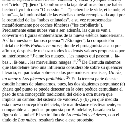
del “cielo” (“[c]ieux”). Conforme a la tajante afirmación que había
hecho el yo lírico en “Obsession” —“je cherche le vide, et le noir, et
le nu”—, la luminosidad de las estrellas queda reemplazada aquí por
la oscuridad de las “nubes enlutadas”, a su vez representadas
metafóricamente por coches fúnebres (“les corbillards”).
Precisamente estas nubes van a ser, además, las que se van a
convertir en figuras emblemáticas de la nueva estética baudeleriana.
Así lo muestra el famoso poema “L’Étranger”, la composición
inicial de
Petits Poèmes en prose
, donde el protagonista acaba por
afirmar, después de rechazar todos los demás valores propuestos por
su interlocutor: “J’aime les nuages… les nuages qui passent… là-
25
bas… là-bas… les merveilleux nuages !”.
De Cernuda sabemos
que Baudelaire tuvo una influencia considerable sobre su quehacer
literario, en particular sobre sus dos poemarios surrealistas,
Un río,
26
un amor
y
Los placeres prohibidos
.
En la tercera parte de este
estudio hemos de plantearnos, pues, las dos siguientes preguntas: (a)
¿hasta qué punto se puede detectar en la obra poética cernudiana el
paso de una concepción tradicional del cielo a otra nueva que
implica un cambio del sistema de valores?, y (b) ¿en qué medida
esta nueva concepción del cielo, de manifestarse efectivamente, es
comparable a la poética propuesta por Baudelaire, basada en la
figura de la nube? El sexto libro de
La realidad y el deseo
, con el
título de
Las nubes
, resultará clave a este propósito.