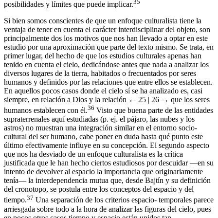
35
posibilidades y límites que puede implicar.
Si bien somos conscientes de que un enfoque culturalista tiene la
ventaja de tener en cuenta el carácter interdisciplinar del objeto, son
principalmente dos los motivos que nos han llevado a optar en este
estudio por una aproximación que parte del texto mismo. Se trata, en
primer lugar, del hecho de que los estudios culturales apenas han
tenido en cuenta el cielo, dedicándose antes que nada a analizar los
diversos lugares de la tierra, habitados o frecuentados por seres
humanos y definidos por las relaciones que entre ellos se establecen.
En aquellos pocos casos donde el cielo sí se ha analizado es, casi
siempre, en relación a Dios y la relación
← 25 | 26 →
que los seres
36
humanos establecen con él.
Visto que buena parte de las entidades
supraterrenales aquí estudiadas (p. ej. el pájaro, las nubes y los
astros) no muestran una integración similar en el entorno socio-
cultural del ser humano, cabe poner en duda hasta qué punto este
último efectivamente influye en su concepción. El segundo aspecto
que nos ha desviado de un enfoque culturalista es la crítica
justificada que le han hecho ciertos estudiosos por descuidar —en su
intento de devolver al espacio la importancia que originariamente
tenía— la interdependencia mutua que, desde Bajtín y su definición
del cronotopo, se postula entre los conceptos del espacio y del
37
tiempo.
Una separación de los criterios espacio- temporales parece
arriesgada sobre todo a la hora de analizar las figuras del cielo, pues
en pocos otros casos tiempo y espacio están unidos tan