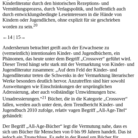
Kinderliteratur durch den historischen Rezeptions- und
Vermittlungsprozess, durch Verlagspolitik, und hoffentlich auch
durch entwicklungsbedingte Leseinteressen in die Hände von
Kindern oder Jugendlichen, ohne explizit für sie geschrieben
20
worden zu sein.
←14 |
15→
Andersherum betrachtet greift auch der Erwachsene zu
(vermeintlich) intentionalen Kinder- und Jugendbüchern, ein
Phänomen, das heute unter dem Begriff „Crossover“ geführt wird.
Dieser Trend hängt sehr stark mit der Vermarktung von Kinder- und
Jugendliteratur zusammen: „Auf dem Feld der Kinder- und
Jugendliteratur treten die Schwenks in der Vermarktung literarischer
Werke besonders deutlich hervor. Anzutreffen sind hier sowohl
Ausweitungen wie Einschränkungen der ursprünglichen
Adressierung, aber auch vollständige Umwidmungen bzw.
21
Umadressierungen.“
Bücher, die in die Kategorie „Crossover“
fallen, werden auch unter dem, dem Trendbericht Kinder- und
Jugendbuch 2010 zufolge, relativ vagen Begriff „All-Age-Titel“
gehändelt:
Der Begriff „All-Age-Bücher“ legt die Vermutung nahe, dass es
sich um Bücher für Menschen von 0 bis 99 Jahren handelt. Das ist
jedoch ein Trugschluss. Es geht in der Regel um Bücher für