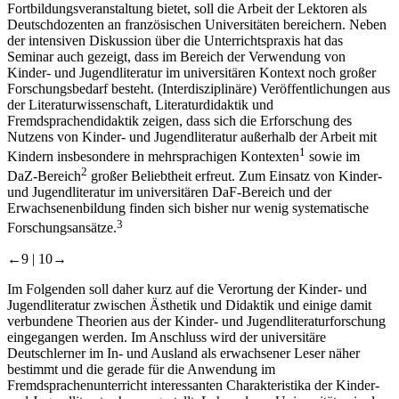
Fortbildungsveranstaltung bietet, soll die Arbeit der Lektoren als
Deutschdozenten an französischen Universitäten bereichern. Neben
der intensiven Diskussion über die Unterrichtspraxis hat das
Seminar auch gezeigt, dass im Bereich der Verwendung von
Kinder- und Jugendliteratur im universitären Kontext noch großer
Forschungsbedarf besteht. (Interdisziplinäre) Veröffentlichungen aus
der Literaturwissenschaft, Literaturdidaktik und
Fremdsprachendidaktik zeigen, dass sich die Erforschung des
Nutzens von Kinder- und Jugendliteratur außerhalb der Arbeit mit
1
Kindern insbesondere in mehrsprachigen Kontexten
sowie im
2
DaZ-Bereich
großer Beliebtheit erfreut. Zum Einsatz von Kinder-
und Jugendliteratur im universitären DaF-Bereich und der
Erwachsenenbildung finden sich bisher nur wenig systematische
3
Forschungsansätze.
←9 |
10→
Im Folgenden soll daher kurz auf die Verortung der Kinder- und
Jugendliteratur zwischen Ästhetik und Didaktik und einige damit
verbundene Theorien aus der Kinder- und Jugendliteraturforschung
eingegangen werden. Im Anschluss wird der universitäre
Deutschlerner im In- und Ausland als erwachsener Leser näher
bestimmt und die gerade für die Anwendung im
Fremdsprachenunterricht interessanten Charakteristika der Kinder-