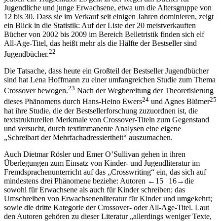
Jugendliche und junge Erwachsene, etwa um die Altersgruppe von
12 bis 30. Dass sie im Verkauf seit einigen Jahren dominieren, zeigt
ein Blick in die Statistik: Auf der Liste der 20 meistverkauften
Bücher von 2002 bis 2009 im Bereich Belletristik finden sich elf
All-Age-Titel, das heißt mehr als die Hälfte der Bestseller sind
22
Jugendbücher.
Die Tatsache, dass heute ein Großteil der Bestseller Jugendbücher
sind hat Lena Hoffmann zu einer umfangreichen Studie zum Thema
23
Crossover bewogen.
Nach der Wegbereitung der Theoretisierung
24
25
dieses Phänomens durch Hans-Heino Ewers
und Agnes Blümer
hat ihre Studie, die der Bestsellerforschung zuzuordnen ist, die
textstrukturellen Merkmale von Crossover-Titeln zum Gegenstand
und versucht, durch textimmanente Analysen eine eigene
„Schreibart der Mehrfachadressiertheit“ auszumachen.
Auch Dietmar Rösler und Emer O’Sullivan gehen in ihren
Überlegungen zum Einsatz von Kinder- und Jugendliteratur im
Fremdsprachenunterricht auf das „Crosswriting“ ein, das sich auf
mindestens drei Phänomene beziehe: Autoren
←15 |
16→
die
sowohl für Erwachsene als auch für Kinder schreiben; das
Umschreiben von Erwachsenenliteratur für Kinder und umgekehrt;
sowie die dritte Kategorie der Crossover- oder All-Age-Titel. Laut
den Autoren gehören zu dieser Literatur „allerdings weniger Texte,