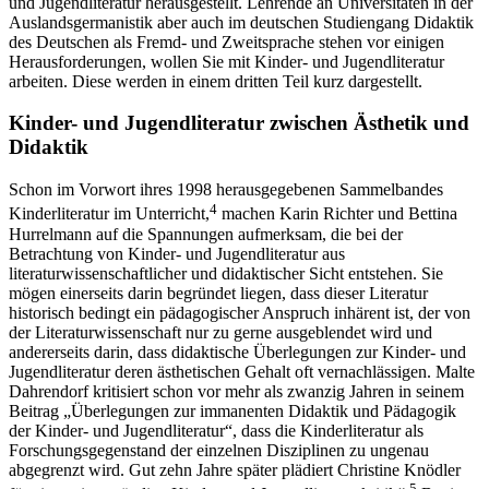
und Jugendliteratur herausgestellt. Lehrende an Universitäten in der
Auslandsgermanistik aber auch im deutschen Studiengang Didaktik
des Deutschen als Fremd- und Zweitsprache stehen vor einigen
Herausforderungen, wollen Sie mit Kinder- und Jugendliteratur
arbeiten. Diese werden in einem dritten Teil kurz dargestellt.
Kinder- und Jugendliteratur zwischen Ästhetik und
Didaktik
Schon im Vorwort ihres 1998 herausgegebenen Sammelbandes
4
Kinderliteratur im Unterricht
,
machen Karin Richter und Bettina
Hurrelmann auf die Spannungen aufmerksam, die bei der
Betrachtung von Kinder- und Jugendliteratur aus
literaturwissenschaftlicher und didaktischer Sicht entstehen. Sie
mögen einerseits darin begründet liegen, dass dieser Literatur
historisch bedingt ein pädagogischer Anspruch inhärent ist, der von
der Literaturwissenschaft nur zu gerne ausgeblendet wird und
andererseits darin, dass didaktische Überlegungen zur Kinder- und
Jugendliteratur deren ästhetischen Gehalt oft vernachlässigen. Malte
Dahrendorf kritisiert schon vor mehr als zwanzig Jahren in seinem
Beitrag „Überlegungen zur immanenten Didaktik und Pädagogik
der Kinder- und Jugendliteratur“, dass die Kinderliteratur als
Forschungsgegenstand der einzelnen Disziplinen zu ungenau
abgegrenzt wird. Gut zehn Jahre später plädiert Christine Knödler
5