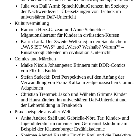
Julia von Dall’Armi: SprachKulturGrenzen im Soziotop
der Nachwendezeit –Übersetzungen von Tschick im
universitären DaF-Unterricht
Kulturvermittlung
Ramona Herz-Gazeau und Anne Schneider:
Migrationsliteratur für Kinder in civilisation-Kursen
Katrin Link: Der Zweite Weltkrieg in den Sachbüchern
„WAS IST WAS“ und „Wieso? Weshalb? Warum?“ –
Einsatzmöglichkeiten im civilisation-Unterricht
Comics und Märchen
Maike Nicola Johannpeter: Erinnern mit DDR-Comics
von Flix bis Budde
Stefan Sadecki: Drei Perspektiven auf den Anfang der
Verwandlung von Franz Kafka in zeitgenössischen Comic-
Adaptionen
Christian Tremmel: Jakob und Wilhelm Grimms Kinder-
und Hausmärchen im universitären DaF-Unterricht und
der Lehrerbildung in Frankreich
Praxisbeispiele aus aller Welt
Anita Andrea Széll und Gabriella-Nóra Tar: Kinder- und
Jugendliteratur im rumänischen Germanistikstudium am
Beispiel der Klausenburger Erzählakademie
Shaimaa Ahmed Elsaghir Tawfik: Emil und die Detektive