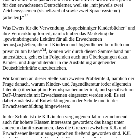
für den erwachsenen Deutschlerner, weil sie „mit jeweils zwei
Zeichensystemen (visuell-verbal sowie zwei Sprachsysteme)
33
[arbeiten].“
Was Ewers für die Verwendung „doppelsinniger Kinderbücher“ und
ihre Vermarktung fordert, nämlich über das Marketing die
„gewinnbringende Lektüre für all die Erwachsenen
heraus[zu]stellen, die mit Kindern und Jugendlichen beruflich und
34
privat zu tun haben“
, können wir durch diesen Sammelband nur
unterstützen, geht es im Folgenden auch um Überlegungen dazu,
Kinder- und Jugendliteratur in die Ausbildung angehender
Deutschlehrkräfte einzubeziehen.
Wir kommen an dieser Stelle zum zweiten Problemfeld, nämlich der
Frage danach, warum Kinder- und Jugendliteratur (oder allgemein
Literatur) überhaupt im Fremdsprachenunterricht, und spezifisch im
DaF-Unterricht mit Erwachsenen eingesetzt werden soll. Es sei
dabei zunächst auf Entwicklungen an der Schule und in der
Erwachsenenbildung hingewiesen:
In der Schule ist die KJL in den vergangenen Jahren zunehmend
auch für höhere Klassen interessant geworden; das hängt unter
anderem damit zusammen, dass die Grenzen zwischen KJL und
Erwachsenenliteratur ausgesprochen fließend geworden sind. KJL