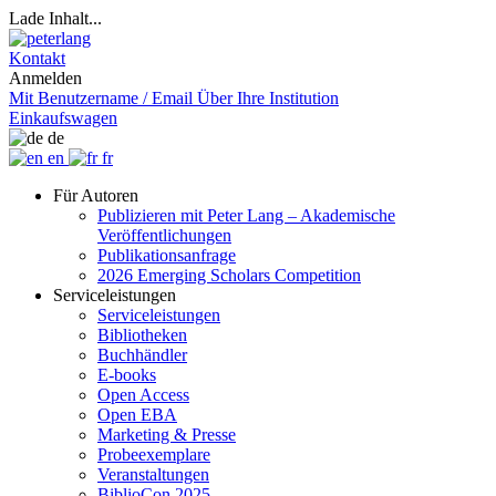
Lade Inhalt...
Kontakt
Anmelden
Mit Benutzername / Email
Über Ihre Institution
Einkaufswagen
de
en
fr
Für Autoren
Publizieren mit Peter Lang – Akademische
Veröffentlichungen
Publikationsanfrage
2026 Emerging Scholars Competition
Serviceleistungen
Serviceleistungen
Bibliotheken
Buchhändler
E-books
Open Access
Open EBA
Marketing & Presse
Probeexemplare
Veranstaltungen
BiblioCon 2025