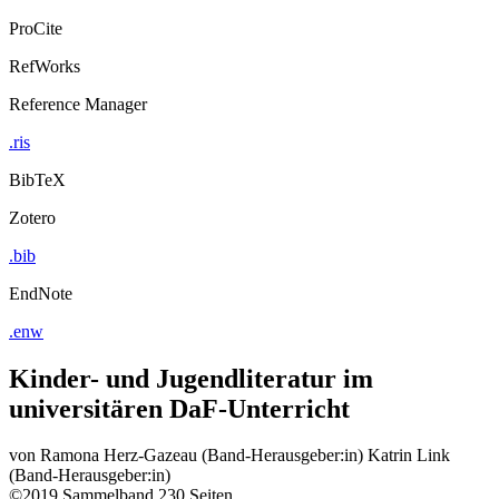
ProCite
RefWorks
Reference Manager
.ris
BibTeX
Zotero
.bib
EndNote
.enw
Kinder- und Jugendliteratur im
universitären DaF-Unterricht
von
Ramona Herz-Gazeau (Band-Herausgeber:in)
Katrin Link
(Band-Herausgeber:in)
©2019
Sammelband
230 Seiten