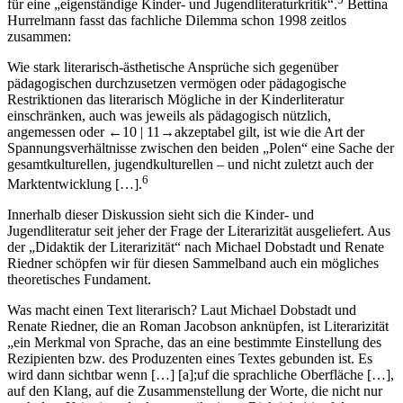
für eine „eigenständige Kinder- und Jugendliteraturkritik“.
Bettina
Hurrelmann fasst das fachliche Dilemma schon 1998 zeitlos
zusammen:
Wie stark literarisch-ästhetische Ansprüche sich gegenüber
pädagogischen durchzusetzen vermögen oder pädagogische
Restriktionen das literarisch Mögliche in der Kinderliteratur
einschränken, auch was jeweils als pädagogisch nützlich,
angemessen oder
←10 |
11→
akzeptabel gilt, ist wie die Art der
Spannungsverhältnisse zwischen den beiden „Polen“ eine Sache der
gesamtkulturellen, jugendkulturellen – und nicht zuletzt auch der
6
Marktentwicklung […].
Innerhalb dieser Diskussion sieht sich die Kinder- und
Jugendliteratur seit jeher der Frage der Literarizität ausgeliefert. Aus
der „Didaktik der Literarizität“ nach Michael Dobstadt und Renate
Riedner schöpfen wir für diesen Sammelband auch ein mögliches
theoretisches Fundament.
Was macht einen Text literarisch? Laut Michael Dobstadt und
Renate Riedner, die an Roman Jacobson anknüpfen, ist Literarizität
„ein Merkmal von Sprache, das an eine bestimmte Einstellung des
Rezipienten bzw. des Produzenten eines Textes gebunden ist. Es
wird dann sichtbar wenn […] [a];uf die sprachliche Oberfläche […],
auf den Klang, auf die Zusammenstellung der Worte, die nicht nur