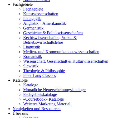
Fachgebiete
Fachgebiete
Kunstwissenschaften
Pädagogik
Anglistik – Amerikanistik
Germanistik
Geschichte & Politikwissenschaften
Rechtswissenschaften, Volks- &
Betriebswirtschaftslehre
Linguistik
Medien- und Kommunikationswissenschaften
Romanistik
Wissenschaft, Gesellschaft & Kulturwissenschaften
Slawistik
Theologie & Philosophie
Peter Lang Classics
Kataloge
Kataloge
Monatliche Neuerscheinungskataloge
Fachgebietskataloge
«Coursebook» Kataloge
Weiteres Marketing Material
Neuigkeiten und Ressourcen
Über uns