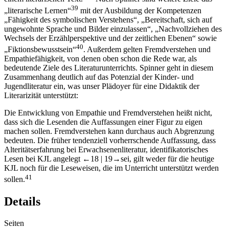
39
„literarische Lernen“
mit der Ausbildung der Kompetenzen
„Fähigkeit des symbolischen Verstehens“, „Bereitschaft, sich auf
ungewohnte Sprache und Bilder einzulassen“, „Nachvollziehen des
Wechsels der Erzählperspektive und der zeitlichen Ebenen“ sowie
40
„Fiktionsbewusstsein“
. Außerdem gelten Fremdverstehen und
Empathiefähigkeit, von denen oben schon die Rede war, als
bedeutende Ziele des Literaturunterrichts. Spinner geht in diesem
Zusammenhang deutlich auf das Potenzial der Kinder- und
Jugendliteratur ein, was unser Plädoyer für eine Didaktik der
Literarizität unterstützt:
Die Entwicklung von Empathie und Fremdverstehen heißt nicht,
dass sich die Lesenden die Auffassungen einer Figur zu eigen
machen sollen. Fremdverstehen kann durchaus auch Abgrenzung
bedeuten. Die früher tendenziell vorherrschende Auffassung, dass
Alteritätserfahrung bei Erwachsenenliteratur, identifikatorisches
Lesen bei KJL angelegt
←18 |
19→
sei, gilt weder für die heutige
KJL noch für die Leseweisen, die im Unterricht unterstützt werden
41
sollen.
Details
Seiten