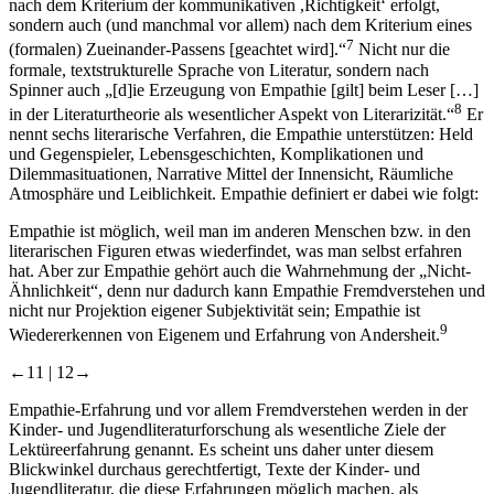
nach dem Kriterium der kommunikativen ,Richtigkeit‘ erfolgt,
sondern auch (und manchmal vor allem) nach dem Kriterium eines
7
(formalen) Zueinander-Passens [geachtet wird].“
Nicht nur die
formale, textstrukturelle Sprache von Literatur, sondern nach
Spinner auch „[d]ie Erzeugung von Empathie [gilt] beim Leser […]
8
in der Literaturtheorie als wesentlicher Aspekt von Literarizität.“
Er
nennt sechs literarische Verfahren, die Empathie unterstützen: Held
und Gegenspieler, Lebensgeschichten, Komplikationen und
Dilemmasituationen, Narrative Mittel der Innensicht, Räumliche
Atmosphäre und Leiblichkeit. Empathie definiert er dabei wie folgt:
Empathie ist möglich, weil man im anderen Menschen bzw. in den
literarischen Figuren etwas wiederfindet, was man selbst erfahren
hat. Aber zur Empathie gehört auch die Wahrnehmung der „Nicht-
Ähnlichkeit“, denn nur dadurch kann Empathie Fremdverstehen und
nicht nur Projektion eigener Subjektivität sein; Empathie ist
9
Wiedererkennen von Eigenem und Erfahrung von Andersheit.
←11 |
12→
Empathie-Erfahrung und vor allem Fremdverstehen werden in der
Kinder- und Jugendliteraturforschung als wesentliche Ziele der
Lektüreerfahrung genannt. Es scheint uns daher unter diesem
Blickwinkel durchaus gerechtfertigt, Texte der Kinder- und
Jugendliteratur, die diese Erfahrungen möglich machen, als