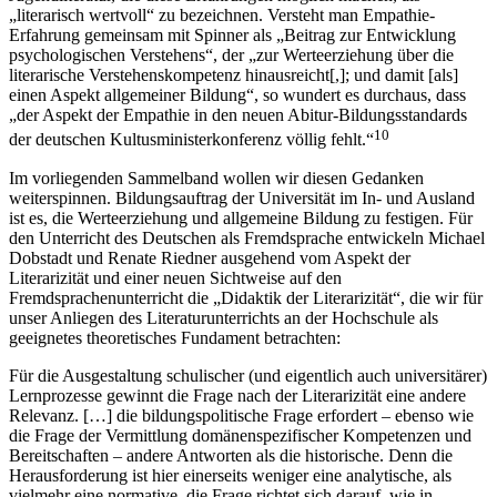
„literarisch wertvoll“ zu bezeichnen. Versteht man Empathie-
Erfahrung gemeinsam mit Spinner als „Beitrag zur Entwicklung
psychologischen Verstehens“, der „zur Werteerziehung über die
literarische Verstehenskompetenz hinausreicht[,]; und damit [als]
einen Aspekt allgemeiner Bildung“, so wundert es durchaus, dass
„der Aspekt der Empathie in den neuen Abitur-Bildungsstandards
10
der deutschen Kultusministerkonferenz völlig fehlt.“
Im vorliegenden Sammelband wollen wir diesen Gedanken
weiterspinnen. Bildungsauftrag der Universität im In- und Ausland
ist es, die Werteerziehung und allgemeine Bildung zu festigen. Für
den Unterricht des Deutschen als Fremdsprache entwickeln Michael
Dobstadt und Renate Riedner ausgehend vom Aspekt der
Literarizität und einer neuen Sichtweise auf den
Fremdsprachenunterricht die „Didaktik der Literarizität“, die wir für
unser Anliegen des Literaturunterrichts an der Hochschule als
geeignetes theoretisches Fundament betrachten:
Für die Ausgestaltung schulischer (und eigentlich auch universitärer)
Lernprozesse gewinnt die Frage nach der Literarizität eine andere
Relevanz. […] die bildungspolitische Frage erfordert – ebenso wie
die Frage der Vermittlung domänenspezifischer Kompetenzen und
Bereitschaften – andere Antworten als die historische. Denn die
Herausforderung ist hier einerseits weniger eine analytische, als
vielmehr eine normative, die Frage richtet sich darauf, wie in