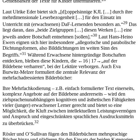
Genießbarkeit der Texte für Kinder unterminieren.
Laut Ulrike Eder bietet sich „[d];oppelsinnige KJL […] durch ihre
mehrdimensionale Leserbezogenheit […] für den Einsatz im
29
Unterricht mit (erwachsenen) DaF-Lernenden besonders an.“
Das
liegt daran, dass „beide Zielgruppen […] diesen Werken […] eine
30
jeweils andere Botschaft entnehmen [sollen].“
Laut Hans-Heino
Ewers eignen sich hier insbesondere „allegorische und parabolische
Dichtungsformen, also Bilddichtungen im weiten Sinn des
31
Begriffs.“
Während Erwachsene hintergründige Botschaften
entdecken, bleiben diese Kindern, die
←16 |
17→
„auf der
Bildebene verharren“, bei der Lektüre verborgen. Auch Eva
Burwitz-Melzer formuliert die zentrale Relevanz der
mehrfachadressierten Bilderbücher:
Ihre Mehrfachkodierung – z.B. einfach formulierter Text einerseits,
komplexe Angebote auf der Bildebene andererseits – wird den
zielsprachenunabhängigen kognitiven und ästhetischen Fähigkeiten
vieler (junger) erwachsener Lerner gerecht und bietet so eine
Möglichkeit, die Kluft zwischen intellektuellem Leistungsvermögen
und Anspruch und eingeschränkten sprachlichen Ausdrucksmitteln
32
zu überbrücken.
Rösler und O’Sullivan fügen den Bilderbüchern mehrsprachige
Bücher hinzu und plädieren für den Einsatz der beiden Kategorien