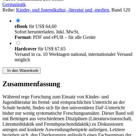
Germanistik
Reihe:
Kinder- und Jugendkultur, -literatur und -medien
, Band 120
eBook
für
US$ 64,60
Sofort herunterladen. Inkl. MwSt.
Format:
PDF und ePUB – für alle Geräte
Hardcover
für
US$ 67,65
Versand in ca. 10 Werktagen national, internationaler Versand
möglich
In den Warenkorb
Zusammenfassung
Während rege Forschung zum Einsatz von Kinder- und
Jugendliteratur im fremd- und erstsprachlichen Unterricht an der
Schule besteht, finden sich für den universitären DaF-Unterricht
bisher nur wenig systematische Forschungsansätze. Dieser Band soll
mit Beiträgen aus verschiedenen Disziplinen (Literaturwissenschaft,
Literaturdidaktik und Fremdsprachendidaktik) zu Diskussionen
anregen und konkrete Anwendungsbeispiele aufzeigen. Letztere
beziehen sich, den Überlegungen anlässlich eines Fachseminars der