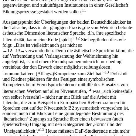
gegenwärtigen und zukünftigen Institutionen in einer Gesellschaft
11
Bildungsprozesse gestaltet werden sollen.
Ausgangspunkt der Überlegungen der beiden Deutschdidaktiker ist
die Tatsache, dass in der gängigen Praxis „die von Weinrich betonte
ästhetische Dimension literarischer Sprache, d.h. ihre spezifische
12
Literarizität, kaum eine Rolle [spielt].“
Sie begründen dies wie
folgt: „Dies ist vielleicht auch gar nicht so
←12 |
13→
verwunderlich. Denn die ästhetische Sprachfunktion, die
auf Verfremdung und Verlangsamung der Wahrnehmung hin
angelegt ist, ist mit einem Fremdsprachenunterricht nur bedingt
vereinbar, der den Erwerb einer möglichst reibungslosen
13
kommunikativen (Alltags-)Kompetenz zum Ziel hat.“
Dobstadt
und Riedner plädieren für das Festigen einer symbolischen
Kompetenz beim Fremdsprachenlerner mithilfe des Einsatzes von
14
literarischen Werken auf allen Niveaustufen,
was „sich keinesfalls
von selbst [versteht] – nicht nur mit Blick auf die Arbeit mit
Literatur, die zum Beispiel im Europäischen Referenzrahmen für
Sprachen erst auf der Niveaustufe B2 systematisch vorgesehen ist,
sondern auch mit Blick auf eine grundlegende Bestimmung des
,literarischen‘ Zugangs zu Sprache über einen bewussten (auch
spielerischen) Umgang mit den Kategorien der ,Form‘ und der
15
,Uneigentlichkeit‘.“
Heute müssten DaF-Studierende nicht mehr