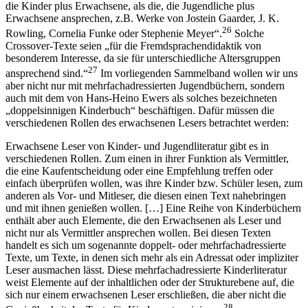
die Kinder plus Erwachsene, als die, die Jugendliche plus
Erwachsene ansprechen, z.B. Werke von Jostein Gaarder, J. K.
26
Rowling, Cornelia Funke oder Stephenie Meyer“.
Solche
Crossover-Texte seien „für die Fremdsprachendidaktik von
besonderem Interesse, da sie für unterschiedliche Altersgruppen
27
ansprechend sind.“
Im vorliegenden Sammelband wollen wir uns
aber nicht nur mit mehrfachadressierten Jugendbüchern, sondern
auch mit dem von Hans-Heino Ewers als solches bezeichneten
„doppelsinnigen Kinderbuch“ beschäftigen. Dafür müssen die
verschiedenen Rollen des erwachsenen Lesers betrachtet werden:
Erwachsene Leser von Kinder- und Jugendliteratur gibt es in
verschiedenen Rollen. Zum einen in ihrer Funktion als Vermittler,
die eine Kaufentscheidung oder eine Empfehlung treffen oder
einfach überprüfen wollen, was ihre Kinder bzw. Schüler lesen, zum
anderen als Vor- und Mitleser, die diesen einen Text nahebringen
und mit ihnen genießen wollen. […] Eine Reihe von Kinderbüchern
enthält aber auch Elemente, die den Erwachsenen als Leser und
nicht nur als Vermittler ansprechen wollen. Bei diesen Texten
handelt es sich um sogenannte doppelt- oder mehrfachadressierte
Texte, um Texte, in denen sich mehr als ein Adressat oder impliziter
Leser ausmachen lässt. Diese mehrfachadressierte Kinderliteratur
weist Elemente auf der inhaltlichen oder der Strukturebene auf, die
sich nur einem erwachsenen Leser erschließen, die aber nicht die
28