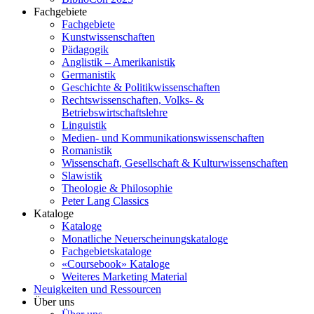
Fachgebiete
Fachgebiete
Kunstwissenschaften
Pädagogik
Anglistik – Amerikanistik
Germanistik
Geschichte & Politikwissenschaften
Rechtswissenschaften, Volks- &
Betriebswirtschaftslehre
Linguistik
Medien- und Kommunikationswissenschaften
Romanistik
Wissenschaft, Gesellschaft & Kulturwissenschaften
Slawistik
Theologie & Philosophie
Peter Lang Classics
Kataloge
Kataloge
Monatliche Neuerscheinungskataloge
Fachgebietskataloge
«Coursebook» Kataloge
Weiteres Marketing Material
Neuigkeiten und Ressourcen
Über uns