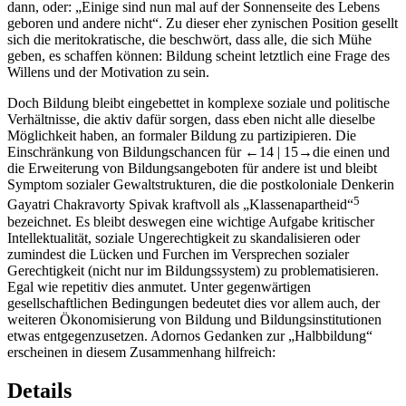
dann, oder: „Einige sind nun mal auf der Sonnenseite des Lebens
geboren und andere nicht“. Zu dieser eher zynischen Position gesellt
sich die meritokratische, die beschwört, dass alle, die sich Mühe
geben, es schaffen können: Bildung scheint letztlich eine Frage des
Willens und der Motivation zu sein.
Doch Bildung bleibt eingebettet in komplexe soziale und politische
Verhältnisse, die aktiv dafür sorgen, dass eben nicht alle dieselbe
Möglichkeit haben, an formaler Bildung zu partizipieren. Die
Einschränkung von Bildungschancen für
←14 |
15→
die einen und
die Erweiterung von Bildungsangeboten für andere ist und bleibt
Symptom sozialer Gewaltstrukturen, die die postkoloniale Denkerin
5
Gayatri Chakravorty Spivak kraftvoll als „Klassenapartheid“
bezeichnet. Es bleibt deswegen eine wichtige Aufgabe kritischer
Intellektualität, soziale Ungerechtigkeit zu skandalisieren oder
zumindest die Lücken und Furchen im Versprechen sozialer
Gerechtigkeit (nicht nur im Bildungssystem) zu problematisieren.
Egal wie repetitiv dies anmutet. Unter gegenwärtigen
gesellschaftlichen Bedingungen bedeutet dies vor allem auch, der
weiteren Ökonomisierung von Bildung und Bildungsinstitutionen
etwas entgegenzusetzen. Adornos Gedanken zur „Halbbildung“
erscheinen in diesem Zusammenhang hilfreich:
Details