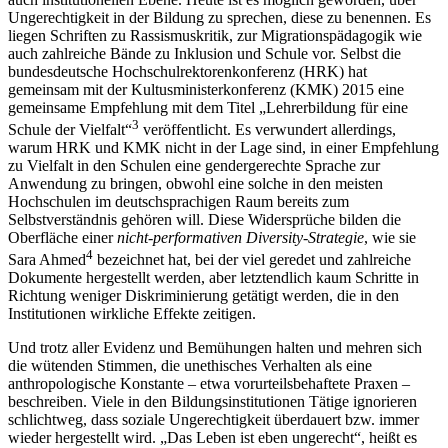
Ungerechtigkeit in der Bildung zu sprechen, diese zu benennen. Es
liegen Schriften zu Rassismuskritik, zur Migrationspädagogik wie
auch zahlreiche Bände zu Inklusion und Schule vor. Selbst die
bundesdeutsche Hochschulrektorenkonferenz (HRK) hat
gemeinsam mit der Kultusministerkonferenz (KMK) 2015 eine
gemeinsame Empfehlung mit dem Titel „Lehrerbildung für eine
3
Schule der Vielfalt“
veröffentlicht. Es verwundert allerdings,
warum HRK und KMK nicht in der Lage sind, in einer Empfehlung
zu Vielfalt in den Schulen eine gendergerechte Sprache zur
Anwendung zu bringen, obwohl eine solche in den meisten
Hochschulen im deutschsprachigen Raum bereits zum
Selbstverständnis gehören will. Diese Widersprüche bilden die
Oberfläche einer
nicht-performativen Diversity-Strategie
, wie sie
4
Sara Ahmed
bezeichnet hat, bei der viel geredet und zahlreiche
Dokumente hergestellt werden, aber letztendlich kaum Schritte in
Richtung weniger Diskriminierung getätigt werden, die in den
Institutionen wirkliche Effekte zeitigen.
Und trotz aller Evidenz und Bemühungen halten und mehren sich
die wütenden Stimmen, die unethisches Verhalten als eine
anthropologische Konstante – etwa vorurteilsbehaftete Praxen –
beschreiben. Viele in den Bildungsinstitutionen Tätige ignorieren
schlichtweg, dass soziale Ungerechtigkeit überdauert bzw. immer
wieder hergestellt wird. „Das Leben ist eben ungerecht“, heißt es