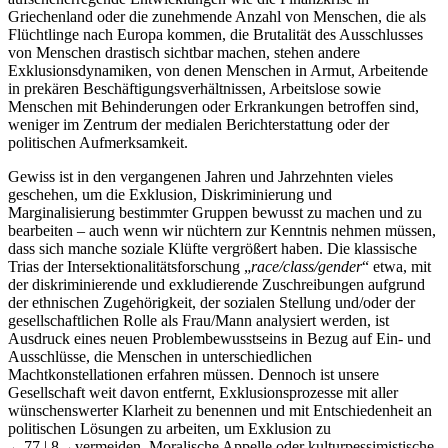
Griechenland oder die zunehmende Anzahl von Menschen, die als
Flüchtlinge nach Europa kommen, die Brutalität des Ausschlusses
von Menschen drastisch sichtbar machen, stehen andere
Exklusionsdynamiken, von denen Menschen in Armut, Arbeitende
in prekären Beschäftigungsverhältnissen, Arbeitslose sowie
Menschen mit Behinderungen oder Erkrankungen betroffen sind,
weniger im Zentrum der medialen Berichterstattung oder der
politischen Aufmerksamkeit.
Gewiss ist in den vergangenen Jahren und Jahrzehnten vieles
geschehen, um die Exklusion, Diskriminierung und
Marginalisierung bestimmter Gruppen bewusst zu machen und zu
bearbeiten – auch wenn wir nüchtern zur Kenntnis nehmen müssen,
dass sich manche soziale Klüfte vergrößert haben. Die klassische
Trias der Intersektionalitätsforschung „
race/class/gender
“ etwa, mit
der diskriminierende und exkludierende Zuschreibungen aufgrund
der ethnischen Zugehörigkeit, der sozialen Stellung und/oder der
gesellschaftlichen Rolle als Frau/Mann analysiert werden, ist
Ausdruck eines neuen Problembewusstseins in Bezug auf Ein- und
Ausschlüsse, die Menschen in unterschiedlichen
Machtkonstellationen erfahren müssen. Dennoch ist unsere
Gesellschaft weit davon entfernt, Exklusionsprozesse mit aller
wünschenswerter Klarheit zu benennen und mit Entschiedenheit an
politischen Lösungen zu arbeiten, um Exklusion zu
←77 |
8→vermeiden. Moralische Appelle oder kulturpessimistische