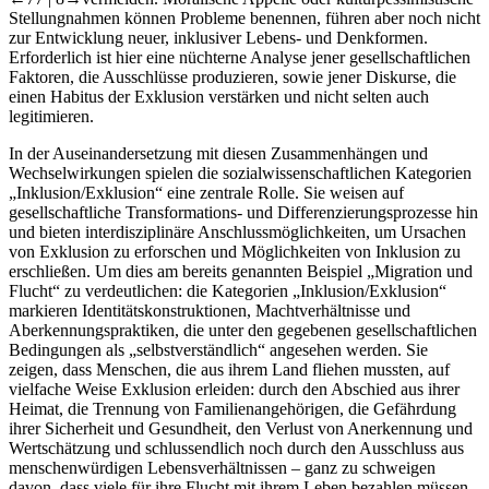
Stellungnahmen können Probleme benennen, führen aber noch nicht
zur Entwicklung neuer, inklusiver Lebens- und Denkformen.
Erforderlich ist hier eine nüchterne Analyse jener gesellschaftlichen
Faktoren, die Ausschlüsse produzieren, sowie jener Diskurse, die
einen Habitus der Exklusion verstärken und nicht selten auch
legitimieren.
In der Auseinandersetzung mit diesen Zusammenhängen und
Wechselwirkungen spielen die sozialwissenschaftlichen Kategorien
„Inklusion/Exklusion“ eine zentrale Rolle. Sie weisen auf
gesellschaftliche Transformations- und Differenzierungsprozesse hin
und bieten interdisziplinäre Anschlussmöglichkeiten, um Ursachen
von Exklusion zu erforschen und Möglichkeiten von Inklusion zu
erschließen. Um dies am bereits genannten Beispiel „Migration und
Flucht“ zu verdeutlichen: die Kategorien „Inklusion/Exklusion“
markieren Identitätskonstruktionen, Machtverhältnisse und
Aberkennungspraktiken, die unter den gegebenen gesellschaftlichen
Bedingungen als „selbstverständlich“ angesehen werden. Sie
zeigen, dass Menschen, die aus ihrem Land fliehen mussten, auf
vielfache Weise Exklusion erleiden: durch den Abschied aus ihrer
Heimat, die Trennung von Familienangehörigen, die Gefährdung
ihrer Sicherheit und Gesundheit, den Verlust von Anerkennung und
Wertschätzung und schlussendlich noch durch den Ausschluss aus
menschenwürdigen Lebensverhältnissen – ganz zu schweigen
davon, dass viele für ihre Flucht mit ihrem Leben bezahlen müssen.