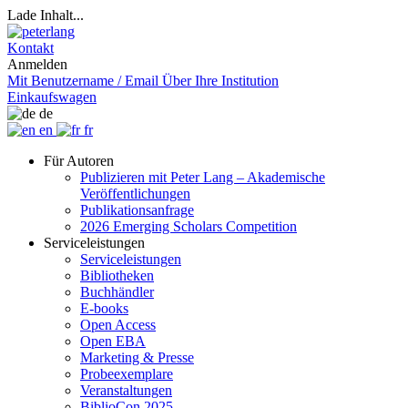
Lade Inhalt...
Kontakt
Anmelden
Mit Benutzername / Email
Über Ihre Institution
Einkaufswagen
de
en
fr
Für Autoren
Publizieren mit Peter Lang – Akademische
Veröffentlichungen
Publikationsanfrage
2026 Emerging Scholars Competition
Serviceleistungen
Serviceleistungen
Bibliotheken
Buchhändler
E-books
Open Access
Open EBA
Marketing & Presse
Probeexemplare
Veranstaltungen
BiblioCon 2025