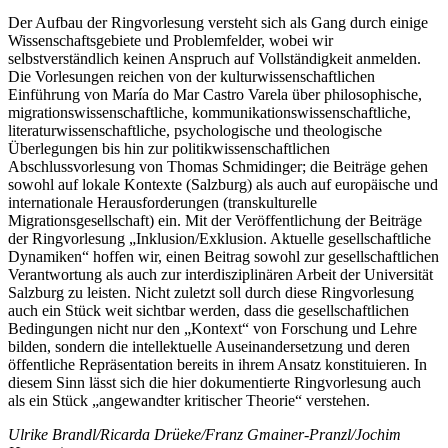
Der Aufbau der Ringvorlesung versteht sich als Gang durch einige
Wissenschaftsgebiete und Problemfelder, wobei wir
selbstverständlich keinen Anspruch auf Vollständigkeit anmelden.
Die Vorlesungen reichen von der kulturwissenschaftlichen
Einführung von María do Mar Castro Varela über philosophische,
migrationswissenschaftliche, kommunikationswissenschaftliche,
literaturwissenschaftliche, psychologische und theologische
Überlegungen bis hin zur politikwissenschaftlichen
Abschlussvorlesung von Thomas Schmidinger; die Beiträge gehen
sowohl auf lokale Kontexte (Salzburg) als auch auf europäische und
internationale Herausforderungen (transkulturelle
Migrationsgesellschaft) ein. Mit der Veröffentlichung der Beiträge
der Ringvorlesung „Inklusion/Exklusion. Aktuelle gesellschaftliche
Dynamiken“ hoffen wir, einen Beitrag sowohl zur gesellschaftlichen
Verantwortung als auch zur interdisziplinären Arbeit der Universität
Salzburg zu leisten. Nicht zuletzt soll durch diese Ringvorlesung
auch ein Stück weit sichtbar werden, dass die gesellschaftlichen
Bedingungen nicht nur den „Kontext“ von Forschung und Lehre
bilden, sondern die intellektuelle Auseinandersetzung und deren
öffentliche Repräsentation bereits in ihrem Ansatz konstituieren. In
diesem Sinn lässt sich die hier dokumentierte Ringvorlesung auch
als ein Stück „angewandter kritischer Theorie“ verstehen.
Ulrike Brandl/Ricarda Drüeke/Franz Gmainer-Pranzl/Jochim