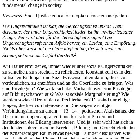
fundamental change in society.
Keywords:
Social justice education utopia science emancipation
Die Ungerechtigkeit ist klar, die Gerechtigkeit ist unklar. Denn
derjenige, der unter Ungerechtigkeit leidet, ist ihr unwiderlegbarer
Zeuge. Wer wird aber für die Gerechtigkeit zeugen? Die
Ungerechtigkeit ruft einen Affekt hervor, ein Leiden, eine Empörung.
Nichts aber weist auf die Gerechtigkeit hin, die sich weder als
2
Schauspiel noch als Gefühl darstellt.
Auf Dauer ermüdet es, immer wieder über soziale Ungerechtigkeit
zu schreiben, zu sprechen, zu reflektieren. Konstant geht es in den
kritischen Bildungs- und Sozialwissenschaften darum, diese zu
verdeutlichen, zu entziffern und an die Oberfläche zu bringen. Was
sind Privilegien? Wie wirkt sich das Vorhandensein von Privilegien
auf Bildungschancen aus? Was ist soziale Marginalisierung? Wie
werden soziale Hierarchien aufrechterhalten? Das sind nur einige
Fragen, die hier von Interesse sind. Sie zeigen wichtige
Verbindungslinien zu einem
←13 |
14→
politischen Aktivismus, der
Diskriminierungen anprangert und kritisch in Praxen und
Institutionen der Bildung interveniert. Und ja, sehr wohl hat sich in
den letzten Jahrzehnten im Bereich „Bildung und Gerechtigkeit“ im
deutschsprachigen Raum etwas bewegt – auf der diskursiven wie
auch institutionellen Ebene. Heute ist es möglich geworden, über