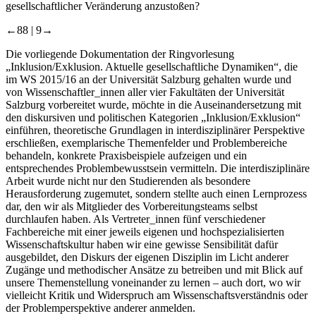
gesellschaftlicher Veränderung anzustoßen?
←88 |
9→
Die vorliegende Dokumentation der Ringvorlesung
„Inklusion/Exklusion. Aktuelle gesellschaftliche Dynamiken“, die
im WS 2015/16 an der Universität Salzburg gehalten wurde und
von Wissenschaftler_innen aller vier Fakultäten der Universität
Salzburg vorbereitet wurde, möchte in die Auseinandersetzung mit
den diskursiven und politischen Kategorien „Inklusion/Exklusion“
einführen, theoretische Grundlagen in interdisziplinärer Perspektive
erschließen, exemplarische Themenfelder und Problembereiche
behandeln, konkrete Praxisbeispiele aufzeigen und ein
entsprechendes Problembewusstsein vermitteln. Die interdisziplinäre
Arbeit wurde nicht nur den Studierenden als besondere
Herausforderung zugemutet, sondern stellte auch einen Lernprozess
dar, den wir als Mitglieder des Vorbereitungsteams selbst
durchlaufen haben. Als Vertreter_innen fünf verschiedener
Fachbereiche mit einer jeweils eigenen und hochspezialisierten
Wissenschaftskultur haben wir eine gewisse Sensibilität dafür
ausgebildet, den Diskurs der eigenen Disziplin im Licht anderer
Zugänge und methodischer Ansätze zu betreiben und mit Blick auf
unsere Themenstellung voneinander zu lernen – auch dort, wo wir
vielleicht Kritik und Widerspruch am Wissenschaftsverständnis oder
der Problemperspektive anderer anmelden.