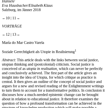
Hansen/
Eva Hausbacher/Elisabeth Klaus
Salzburg, im Jänner 2018
←10 |
11→
V
ORTRÄGE
←12 |
13→
María do Mar Castro Varela
1
Soziale Gerechtigkeit als Utopie in Realisierung
Abstract:
This article deals with the links between social justice,
utopian thinking and (postcolonial) criticism. Social justice is
conceived of as
utopia in realisation,
which can never be perfectly
and conclusively achieved. The first part of the article gives an
insight into the idea of Utopia, for which critique as practice is
central. It then gives an outline of the concept of social justice and
argues for a new and revised reading of the Enlightenment writings
to turn them to account for a transformative politics. In conclusion it
discusses how a much-needed epistemic change can be brought
about in relation to educational justice. It therefore examines the
question of how a profound transformation can be achieved in the
structure of knowledge production which will make possible a