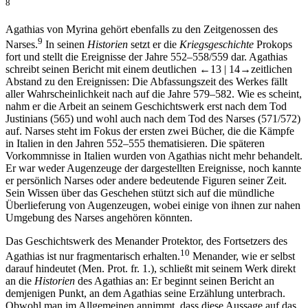
8
Agathias von Myrina gehört ebenfalls zu den Zeitgenossen des
9
Narses.
In seinen
Historien
setzt er die
Kriegsgeschichte
Prokops
fort und stellt die Ereignisse der Jahre 552–558/559 dar. Agathias
schreibt seinen Bericht mit einem deutlichen
←13 |
14→
zeitlichen
Abstand zu den Ereignissen: Die Abfassungszeit des Werkes fällt
aller Wahrscheinlichkeit nach auf die Jahre 579–582. Wie es scheint,
nahm er die Arbeit an seinem Geschichtswerk erst nach dem Tod
Justinians (565) und wohl auch nach dem Tod des Narses (571/572)
auf. Narses steht im Fokus der ersten zwei Bücher, die die Kämpfe
in Italien in den Jahren 552–555 thematisieren. Die späteren
Vorkommnisse in Italien wurden von Agathias nicht mehr behandelt.
Er war weder Augenzeuge der dargestellten Ereignisse, noch kannte
er persönlich Narses oder andere bedeutende Figuren seiner Zeit.
Sein Wissen über das Geschehen stützt sich auf die mündliche
Überlieferung von Augenzeugen, wobei einige von ihnen zur nahen
Umgebung des Narses angehören könnten.
Das Geschichtswerk des Menander Protektor, des Fortsetzers des
10
Agathias ist nur fragmentarisch erhalten.
Menander, wie er selbst
darauf hindeutet (Men. Prot. fr. 1.), schließt mit seinem Werk direkt
an die
Historien
des Agathias an: Er beginnt seinen Bericht an
demjenigen Punkt, an dem Agathias seine Erzählung unterbrach.
Obwohl man im Allgemeinen annimmt, dass diese Aussage auf das