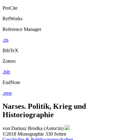
ProCite
RefWorks
Reference Manager
.ris
BibTeX
Zotero
.bib
EndNote
.enw
Narses. Politik, Krieg und
Historiographie
von
Dariusz Brodka (Autor:in)
©2018
Monographie
330 Seiten
Geschichte & Politikwissenschaften