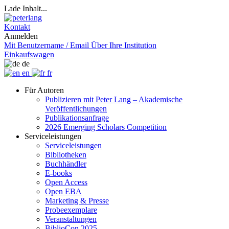
Lade Inhalt...
Kontakt
Anmelden
Mit Benutzername / Email
Über Ihre Institution
Einkaufswagen
de
en
fr
Für Autoren
Publizieren mit Peter Lang – Akademische
Veröffentlichungen
Publikationsanfrage
2026 Emerging Scholars Competition
Serviceleistungen
Serviceleistungen
Bibliotheken
Buchhändler
E-books
Open Access
Open EBA
Marketing & Presse
Probeexemplare
Veranstaltungen
BiblioCon 2025