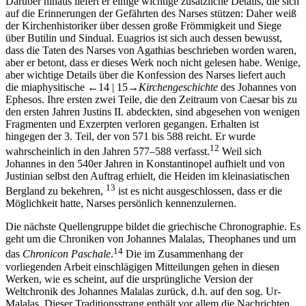
Darüber hinaus liefert er einige wichtige zusätzliche Details, die sich
auf die Erinnerungen der Gefährten des Narses stützen: Daher weiß
der Kirchenhistoriker über dessen große Frömmigkeit und Siege
über Butilin und Sindual. Euagrios ist sich auch dessen bewusst,
dass die Taten des Narses von Agathias beschrieben worden waren,
aber er betont, dass er dieses Werk noch nicht gelesen habe. Wenige,
aber wichtige Details über die Konfession des Narses liefert auch
die miaphysitische
←14 |
15→
Kirchengeschichte
des Johannes von
Ephesos. Ihre ersten zwei Teile, die den Zeitraum von Caesar bis zu
den ersten Jahren Justins II. abdeckten, sind abgesehen von wenigen
Fragmenten und Exzerpten verloren gegangen. Erhalten ist
hingegen der 3. Teil, der von 571 bis 588 reicht. Er wurde
12
wahrscheinlich in den Jahren 577–588 verfasst.
Weil sich
Johannes in den 540er Jahren in Konstantinopel aufhielt und von
Justinian selbst den Auftrag erhielt, die Heiden im kleinasiatischen
13
Bergland zu bekehren,
ist es nicht ausgeschlossen, dass er die
Möglichkeit hatte, Narses persönlich kennenzulernen.
Die nächste Quellengruppe bildet die griechische Chronographie. Es
geht um die Chroniken von Johannes Malalas, Theophanes und um
14
das
Chronicon Paschale
.
Die im Zusammenhang der
vorliegenden Arbeit einschlägigen Mitteilungen gehen in diesen
Werken, wie es scheint, auf die ursprüngliche Version der
Weltchronik des Johannes Malalas zurück, d.h. auf den sog. Ur-
Malalas. Dieser Traditionsstrang enthält vor allem die Nachrichten