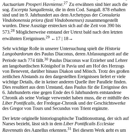
27
Auctuarium Prosperi Havniense
.
Zu erwähnen sind hier auch die
sog.
Excerpta Sangallensia,
die in dem Cod. Sangall. 878 erhalten
sind und im 9. Jahrhundert aus dem Archetypus der
Consularia
Vindobonensia priora (fasti Vindobonenses)
zusammengestellt
wurden. Diese Auszüge erstrecken sich auf die Zeit von 390 bis
28
573.
Möglicherweise entstand der Urtext bald nach den letzten
29
erwähnten Ereignissen.
←17 |
18→
Sehr wichtige Rolle in unserer Untersuchung spielt die
Historia
Langobardorum
des Paulus Diaconus, deren Abfassungszeit auf die
30
Periode nach 774 fällt.
Paulus Diaconus war Erzieher und Lehrer
am langobardischen Königshof in Pavia und am Hof des Herzogs
von Benevent, darüber hinaus Diakon und Mönch. Trotz des großen
zeitlichen Abstands zu den dargestellten Ereignissen liefert er viele
wichtige Details, die in keiner anderen Quelle ihre Parallele finden.
Dies resultiert aus dem Umstand, dass Paulus für die Ereignisse des
6. Jahrhunderts eine gegen Ende des 6 Jahrhunderts entstandene
Chronik als seine Vorlage verwendet haben muss, die er mithilfe des
Liber Pontificalis
, der Fredegar-Chronik und der Geschichtswerke
des Gregor von Tours und Secundus von Trient ergänzte.
Der letzte originelle historiographische Traditionsstrang, der sich auf
Narses bezieht, lässt sich in dem
Liber Pontificalis Ecclesiae
31
Ravennatis
des Agnellus erkennen.
Bei diesem Werk geht es um