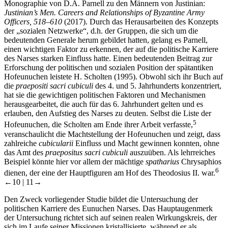
Monographie von D.A. Parnell zu den Männern von Justinian:
Justinian’s Men. Careers and Relationships of Byzantine Army
Officers, 518–610
(
2017
). Durch das Herausarbeiten des Konzepts
der „sozialen Netzwerke“, d.h. der Gruppen, die sich um die
bedeutenden Generale herum gebildet hatten, gelang es Parnell,
einen wichtigen Faktor zu erkennen, der auf die politische Karriere
des Narses starken Einfluss hatte. Einen bedeutenden Beitrag zur
Erforschung der politischen und sozialen Position der spätantiken
Hofeunuchen leistete H. Scholten (
1995
). Obwohl sich ihr Buch auf
die
praepositi sacri cubiculi
des 4. und 5. Jahrhunderts konzentriert,
hat sie die gewichtigen politischen Faktoren und Mechanismen
herausgearbeitet, die auch für das 6. Jahrhundert gelten und es
erlauben, den Aufstieg des Narses zu deuten. Selbst die Liste der
5
Hofeunuchen, die Scholten am Ende ihrer Arbeit verfasste,
veranschaulicht die Machtstellung der Hofeunuchen und zeigt, dass
zahlreiche
cubicularii
Einfluss und Macht gewinnen konnten, ohne
das Amt des
praepositus sacri cubiculi
auszuüben. Als lehrreiches
Beispiel könnte hier vor allem der mächtige
spatharius
Chrysaphios
6
dienen, der eine der Hauptfiguren am Hof des Theodosius II. war.
←10 |
11→
Den Zweck vorliegender Studie bildet die Untersuchung der
politischen Karriere des Eunuchen Narses. Das Hauptaugenmerk
der Untersuchung richtet sich auf seinen realen Wirkungskreis, der
sich im Laufe seiner Missionen kristallisierte, während er als