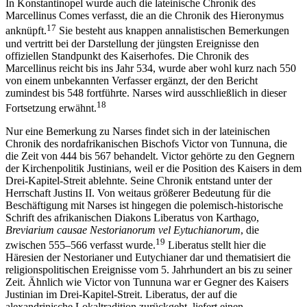
In Konstantinopel wurde auch die lateinische Chronik des
Marcellinus Comes verfasst, die an die Chronik des Hieronymus
17
anknüpft.
Sie besteht aus knappen annalistischen Bemerkungen
und vertritt bei der Darstellung der jüngsten Ereignisse den
offiziellen Standpunkt des Kaiserhofes. Die Chronik des
Marcellinus reicht bis ins Jahr 534, wurde aber wohl kurz nach 550
von einem unbekannten Verfasser ergänzt, der den Bericht
zumindest bis 548 fortführte. Narses wird ausschließlich in dieser
18
Fortsetzung erwähnt.
Nur eine Bemerkung zu Narses findet sich in der lateinischen
Chronik des nordafrikanischen Bischofs Victor von Tunnuna, die
die Zeit von 444 bis 567 behandelt. Victor gehörte zu den Gegnern
der Kirchenpolitik Justinians, weil er die Position des Kaisers in dem
Drei-Kapitel-Streit ablehnte. Seine Chronik entstand unter der
Herrschaft Justins II. Von weitaus größerer Bedeutung für die
Beschäftigung mit Narses ist hingegen die polemisch-historische
Schrift des afrikanischen Diakons Liberatus von Karthago,
Breviarium causae Nestorianorum vel Eytuchianorum
, die
19
zwischen 555–566 verfasst wurde.
Liberatus stellt hier die
Häresien der Nestorianer und Eutychianer dar und thematisiert die
religionspolitischen Ereignisse vom 5. Jahrhundert an bis zu seiner
Zeit. Ähnlich wie Victor von Tunnuna war er Gegner des Kaisers
Justinian im Drei-Kapitel-Streit. Liberatus, der auf die
alexandrinische Lokaltradition zurückgeht, liefert einen