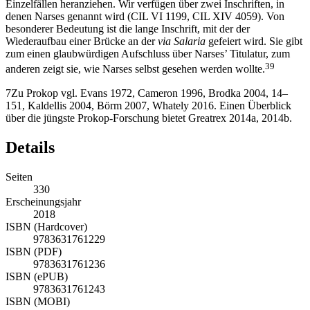
Einzelfällen heranziehen. Wir verfügen über zwei Inschriften, in
denen Narses genannt wird (CIL VI 1199, CIL XIV 4059). Von
besonderer Bedeutung ist die lange Inschrift, mit der der
Wiederaufbau einer Brücke an der
via Salaria
gefeiert wird. Sie gibt
zum einen glaubwürdigen Aufschluss über Narses’ Titulatur, zum
39
anderen zeigt sie, wie Narses selbst gesehen werden wollte.
7
Zu Prokop vgl. Evans
1972
, Cameron
1996
, Brodka
2004
, 14–
151, Kaldellis
2004
, Börm
2007
, Whately
2016
. Einen Überblick
über die jüngste Prokop-Forschung bietet Greatrex
2014a
,
2014b
.
Details
Seiten
330
Erscheinungsjahr
2018
ISBN (Hardcover)
9783631761229
ISBN (PDF)
9783631761236
ISBN (ePUB)
9783631761243
ISBN (MOBI)