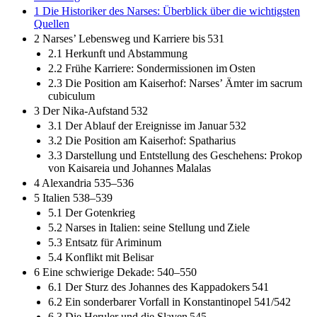
1 Die Historiker des Narses: Überblick über die wichtigsten
Quellen
2 Narses’ Lebensweg und Karriere bis 531
2.1 Herkunft und Abstammung
2.2 Frühe Karriere: Sondermissionen im Osten
2.3 Die Position am Kaiserhof: Narses’ Ämter im sacrum
cubiculum
3 Der Nika-Aufstand 532
3.1 Der Ablauf der Ereignisse im Januar 532
3.2 Die Position am Kaiserhof: Spatharius
3.3 Darstellung und Entstellung des Geschehens: Prokop
von Kaisareia und Johannes Malalas
4 Alexandria 535–536
5 Italien 538–539
5.1 Der Gotenkrieg
5.2 Narses in Italien: seine Stellung und Ziele
5.3 Entsatz für Ariminum
5.4 Konflikt mit Belisar
6 Eine schwierige Dekade: 540–550
6.1 Der Sturz des Johannes des Kappadokers 541
6.2 Ein sonderbarer Vorfall in Konstantinopel 541/542
6.3 Die Heruler und die Slaven 545