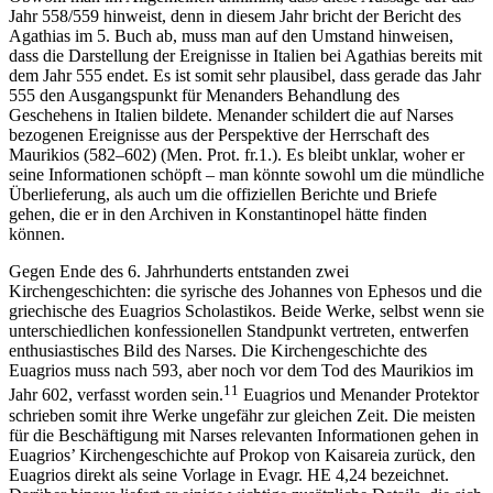
Jahr 558/559 hinweist, denn in diesem Jahr bricht der Bericht des
Agathias im 5. Buch ab, muss man auf den Umstand hinweisen,
dass die Darstellung der Ereignisse in Italien bei Agathias bereits mit
dem Jahr 555 endet. Es ist somit sehr plausibel, dass gerade das Jahr
555 den Ausgangspunkt für Menanders Behandlung des
Geschehens in Italien bildete. Menander schildert die auf Narses
bezogenen Ereignisse aus der Perspektive der Herrschaft des
Maurikios (582–602) (Men. Prot. fr.1.). Es bleibt unklar, woher er
seine Informationen schöpft – man könnte sowohl um die mündliche
Überlieferung, als auch um die offiziellen Berichte und Briefe
gehen, die er in den Archiven in Konstantinopel hätte finden
können.
Gegen Ende des 6. Jahrhunderts entstanden zwei
Kirchengeschichten: die syrische des Johannes von Ephesos und die
griechische des Euagrios Scholastikos. Beide Werke, selbst wenn sie
unterschiedlichen konfessionellen Standpunkt vertreten, entwerfen
enthusiastisches Bild des Narses. Die Kirchengeschichte des
Euagrios muss nach 593, aber noch vor dem Tod des Maurikios im
11
Jahr 602, verfasst worden sein.
Euagrios und Menander Protektor
schrieben somit ihre Werke ungefähr zur gleichen Zeit. Die meisten
für die Beschäftigung mit Narses relevanten Informationen gehen in
Euagrios’ Kirchengeschichte auf Prokop von Kaisareia zurück, den
Euagrios direkt als seine Vorlage in Evagr. HE 4,24 bezeichnet.