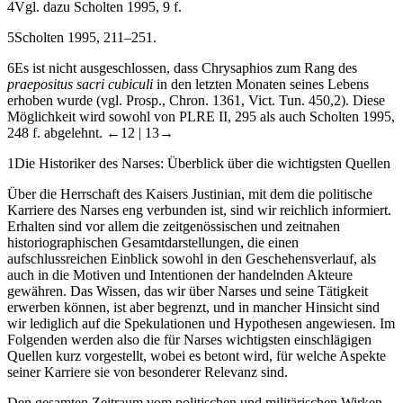
4
Vgl. dazu Scholten
1995
, 9 f.
5
Scholten
1995
, 211–251.
6
Es ist nicht ausgeschlossen, dass Chrysaphios zum Rang des
praepositus sacri cubiculi
in den letzten Monaten seines Lebens
erhoben wurde (vgl. Prosp., Chron. 1361, Vict. Tun. 450,2). Diese
Möglichkeit wird sowohl von PLRE II, 295 als auch Scholten
1995
,
248 f. abgelehnt.
←12 |
13→
1
Die Historiker des Narses: Überblick über die wichtigsten Quellen
Über die Herrschaft des Kaisers Justinian, mit dem die politische
Karriere des Narses eng verbunden ist, sind wir reichlich informiert.
Erhalten sind vor allem die zeitgenössischen und zeitnahen
historiographischen Gesamtdarstellungen, die einen
aufschlussreichen Einblick sowohl in den Geschehensverlauf, als
auch in die Motiven und Intentionen der handelnden Akteure
gewähren. Das Wissen, das wir über Narses und seine Tätigkeit
erwerben können, ist aber begrenzt, und in mancher Hinsicht sind
wir lediglich auf die Spekulationen und Hypothesen angewiesen. Im
Folgenden werden also die für Narses wichtigsten einschlägigen
Quellen kurz vorgestellt, wobei es betont wird, für welche Aspekte
seiner Karriere sie von besonderer Relevanz sind.
Den gesamten Zeitraum vom politischen und militärischen Wirken