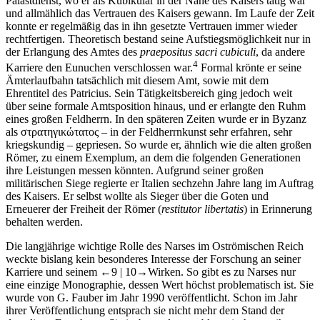
Palastdienst, wo er als Kubikular in der Nähe des Kaisers tätig war
und allmählich das Vertrauen des Kaisers gewann. Im Laufe der Zeit
konnte er regelmäßig das in ihn gesetzte Vertrauen immer wieder
rechtfertigen. Theoretisch bestand seine Aufstiegsmöglichkeit nur in
der Erlangung des Amtes des
praepositus sacri cubiculi
, da andere
4
Karriere den Eunuchen verschlossen war.
Formal krönte er seine
Ämterlaufbahn tatsächlich mit diesem Amt, sowie mit dem
Ehrentitel des Patricius. Sein Tätigkeitsbereich ging jedoch weit
über seine formale Amtsposition hinaus, und er erlangte den Ruhm
eines großen Feldherrn. In den späteren Zeiten wurde er in Byzanz
als στρατηγικώτατος – in der Feldherrnkunst sehr erfahren, sehr
kriegskundig – gepriesen. So wurde er, ähnlich wie die alten großen
Römer, zu einem Exemplum, an dem die folgenden Generationen
ihre Leistungen messen könnten. Aufgrund seiner großen
militärischen Siege regierte er Italien sechzehn Jahre lang im Auftrag
des Kaisers. Er selbst wollte als Sieger über die Goten und
Erneuerer der Freiheit der Römer (
restitutor libertatis
) in Erinnerung
behalten werden.
Die langjährige wichtige Rolle des Narses im Oströmischen Reich
weckte bislang kein besonderes Interesse der Forschung an seiner
Karriere und seinem
←9 |
10→
Wirken. So gibt es zu Narses nur
eine einzige Monographie, dessen Wert höchst problematisch ist. Sie
wurde von G. Fauber im Jahr
1990
veröffentlicht. Schon im Jahr
ihrer Veröffentlichung entsprach sie nicht mehr dem Stand der