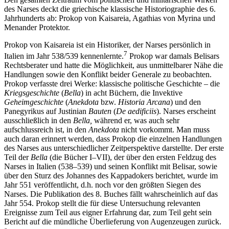
des Narses deckt die griechische klassische Historiographie des 6.
Jahrhunderts ab: Prokop von Kaisareia, Agathias von Myrina und
Menander Protektor.
Prokop von Kaisareia ist ein Historiker, der Narses persönlich in
7
Italien im Jahr 538/539 kennenlernte.
Prokop war damals Belisars
Rechtsberater und hatte die Möglichkeit, aus unmittelbarer Nähe die
Handlungen sowie den Konflikt beider Generale zu beobachten.
Prokop verfasste drei Werke: klassische politische Geschichte – die
Kriegsgeschichte
(
Bella
) in acht Büchern, die Invektive
Geheimgeschichte
(
Anekdota
bzw.
Historia Arcana
) und den
Panegyrikus auf Justinian
Bauten
(
De aedificiis
). Narses erscheint
ausschließlich in den
Bella,
während er, was auch sehr
aufschlussreich ist, in den
Anekdota
nicht vorkommt. Man muss
auch daran erinnert werden, dass Prokop die einzelnen Handlungen
des Narses aus unterschiedlicher Zeitperspektive darstellte. Der erste
Teil der
Bella
(die Bücher I–VII), der über den ersten Feldzug des
Narses in Italien (538–539) und seinen Konflikt mit Belisar, sowie
über den Sturz des Johannes des Kappadokers berichtet, wurde im
Jahr 551 veröffentlicht, d.h. noch vor den größten Siegen des
Narses. Die Publikation des 8. Buches fällt wahrscheinlich auf das
Jahr 554. Prokop stellt die für diese Untersuchung relevanten
Ereignisse zum Teil aus eigner Erfahrung dar, zum Teil geht sein
Bericht auf die mündliche Überlieferung von Augenzeugen zurück.