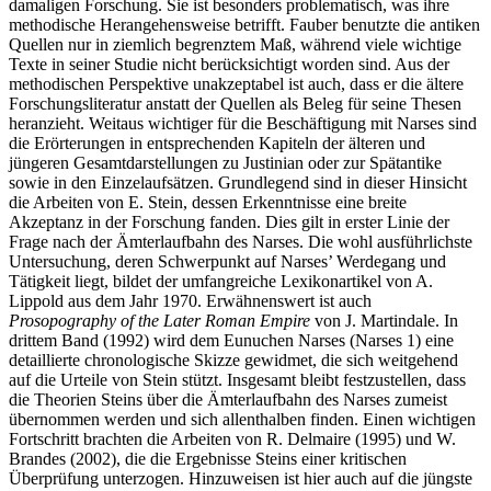
damaligen Forschung. Sie ist besonders problematisch, was ihre
methodische Herangehensweise betrifft. Fauber benutzte die antiken
Quellen nur in ziemlich begrenztem Maß, während viele wichtige
Texte in seiner Studie nicht berücksichtigt worden sind. Aus der
methodischen Perspektive unakzeptabel ist auch, dass er die ältere
Forschungsliteratur anstatt der Quellen als Beleg für seine Thesen
heranzieht. Weitaus wichtiger für die Beschäftigung mit Narses sind
die Erörterungen in entsprechenden Kapiteln der älteren und
jüngeren Gesamtdarstellungen zu Justinian oder zur Spätantike
sowie in den Einzelaufsätzen. Grundlegend sind in dieser Hinsicht
die Arbeiten von E. Stein, dessen Erkenntnisse eine breite
Akzeptanz in der Forschung fanden. Dies gilt in erster Linie der
Frage nach der Ämterlaufbahn des Narses. Die wohl ausführlichste
Untersuchung, deren Schwerpunkt auf Narses’ Werdegang und
Tätigkeit liegt, bildet der umfangreiche Lexikonartikel von A.
Lippold aus dem Jahr
1970
. Erwähnenswert ist auch
Prosopography of the Later Roman Empire
von J. Martindale. In
drittem Band (
1992
) wird dem Eunuchen Narses (Narses 1) eine
detaillierte chronologische Skizze gewidmet, die sich weitgehend
auf die Urteile von Stein stützt. Insgesamt bleibt festzustellen, dass
die Theorien Steins über die Ämterlaufbahn des Narses zumeist
übernommen werden und sich allenthalben finden. Einen wichtigen
Fortschritt brachten die Arbeiten von R. Delmaire (
1995
) und W.
Brandes (
2002
), die die Ergebnisse Steins einer kritischen
Überprüfung unterzogen. Hinzuweisen ist hier auch auf die jüngste