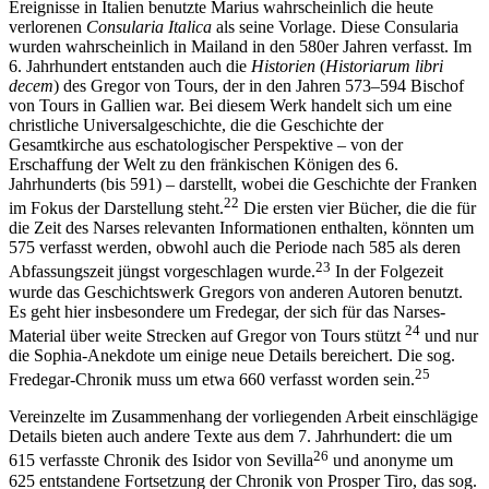
Ereignisse in Italien benutzte Marius wahrscheinlich die heute
verlorenen
Consularia Italica
als seine Vorlage. Diese Consularia
wurden wahrscheinlich in Mailand in den 580er Jahren verfasst. Im
6. Jahrhundert entstanden auch die
Historien
(
Historiarum libri
decem
) des Gregor von Tours, der in den Jahren 573–594 Bischof
von Tours in Gallien war. Bei diesem Werk handelt sich um eine
christliche Universalgeschichte, die die Geschichte der
Gesamtkirche aus eschatologischer Perspektive – von der
Erschaffung der Welt zu den fränkischen Königen des 6.
Jahrhunderts (bis 591) – darstellt, wobei die Geschichte der Franken
22
im Fokus der Darstellung steht.
Die ersten vier Bücher, die die für
die Zeit des Narses relevanten Informationen enthalten, könnten um
575 verfasst werden, obwohl auch die Periode nach 585 als deren
23
Abfassungszeit jüngst vorgeschlagen wurde.
In der Folgezeit
wurde das Geschichtswerk Gregors von anderen Autoren benutzt.
Es geht hier insbesondere um Fredegar, der sich für das Narses-
24
Material über weite Strecken auf Gregor von Tours stützt
und nur
die Sophia-Anekdote um einige neue Details bereichert. Die sog.
25
Fredegar-Chronik muss um etwa 660 verfasst worden sein.
Vereinzelte im Zusammenhang der vorliegenden Arbeit einschlägige
Details bieten auch andere Texte aus dem 7. Jahrhundert: die um
26
615 verfasste Chronik des Isidor von Sevilla
und anonyme um
625 entstandene Fortsetzung der Chronik von Prosper Tiro, das sog.