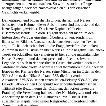
abzugrenzen und zu untersuchen. So wird es auch der Frage
nachgegangen, welches Narses-Bild sich aus den einzelnen
Geschichtswerken ergibt.
Dementsprechend bilden die Historiker, die sich mit Narses
befassten, den Rahmen dieser Arbeit: Ihnen sind das erste und das
letzte Kapitel gewidmet. Das letzte Kapitel erfüllt eine
zusammenfassende Funktion. Es geht dort nicht mehr um den
historischen Wert der einzelnen Überlieferungen, sondern um
literarisches Bild des Narses, das sich aus den einzelnen Texten
ergibt. Es handelt sich dabei um die Frage, inwiefern die antiken
Autoren in ihrer Diskussion über Narses auf die negative Eunuchen-
Topik zurückgriffen. Zu verweisen ist hier auf die mittelalterliche
Narses-Rezeption und dementsprechend auf seine schwarze
Legende, die sich in den westlichen Geschichtswerken noch im 6.
Jahrhundert entwickelte. Andere Kapitel thematisieren die einzelnen
Etappen der Karriere des Narses: seine Missionen im Osten in den
530er Jahren, den Nika-Aufstand 532, die Intervention in
Alexandria 535–536, seinen ersten Italien-Feldzug 538–539, die
Dekade 540–550, den Höhepunkt seiner politisch-militärischen
Tätigkeit (die Bezwingung der Ostgoten, den Krieg gegen die
Franken), die Verwaltung Italiens in der Nachkriegszeit und seine
Abberufung nach dem Tod Justinians durch Justin II. Ein
zusätzliches Kapitel wird seiner Religiosität und konfessionellen
Zugehörigkeit gewidmet.