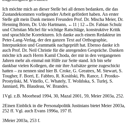
Ich möchte mich an dieser Stelle bei all denen bedanken, die das
Zustandekommen vorliegender Arbeit gefördert haben. An erster
Stelle gilt mein Dank meinen Freunden Prof. Dr. Mischa Meier, Dr.
Henning Börm, Dr. Udo Hartmann,
←11 |
12→Dr. Fabian Schulz
und Christian Michel für wichtige Ratschläge, konstruktive Kritik
und sprachliche Korrekturen. Ich danke auch einem Redakteur im
Peter-Lang-Verlag, der den ganzen Text auf Orthographie,
Interpunktion und Grammatik nachgeprüft hat. Ebenso danke ich
auch Prof. Dr. Neil Christie für die anregenden Gespräche. Danken
möchte ich auch Herrn Kamil Choda, der mir in den vergangenen
Jahren mehr als einmal mit Hilfe zur Seite stand. Ich bin sehr
dankbar vielen Kollegen, die mir ihre Aufsätze gerne zugeschickt
hatten – zu nennen sind hier B. Croke, G. Greatrex, M. Stewart, S.
Tougher, F. Borri, E. Fabbro, R. Kosiński, Ph. Rance, J. Prostko-
Prostyński, M. Vitiello, C. Whately, T. Wolińska, S. Turlej, S.
Janniard, Ph. Blaudeau, W. Brandes.
1
Vgl. z.B. Moorhead
1994
, 30, Mazal
2001
, 59, Meier
2003a
, 252.
2
Einen Einblick in die Personalpolitik Justinians bietet Meier
2003a
,
252 ff. Vgl. auch Evans 1996a, 197 ff.
3
Meier
2003a
, 253 f.