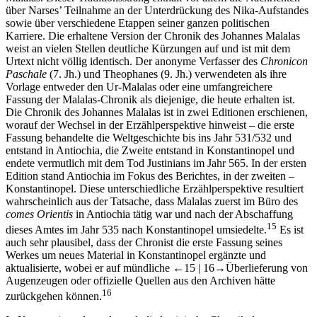
über Narses’ Teilnahme an der Unterdrückung des Nika-Aufstandes
sowie über verschiedene Etappen seiner ganzen politischen
Karriere. Die erhaltene Version der Chronik des Johannes Malalas
weist an vielen Stellen deutliche Kürzungen auf und ist mit dem
Urtext nicht völlig identisch. Der anonyme Verfasser des
Chronicon
Paschale
(7. Jh.) und Theophanes (9. Jh.) verwendeten als ihre
Vorlage entweder den Ur-Malalas oder eine umfangreichere
Fassung der Malalas-Chronik als diejenige, die heute erhalten ist.
Die Chronik des Johannes Malalas ist in zwei Editionen erschienen,
worauf der Wechsel in der Erzählperspektive hinweist – die erste
Fassung behandelte die Weltgeschichte bis ins Jahr 531/532 und
entstand in Antiochia, die Zweite entstand in Konstantinopel und
endete vermutlich mit dem Tod Justinians im Jahr 565. In der ersten
Edition stand Antiochia im Fokus des Berichtes, in der zweiten –
Konstantinopel. Diese unterschiedliche Erzählperspektive resultiert
wahrscheinlich aus der Tatsache, dass Malalas zuerst im Büro des
comes Orientis
in Antiochia tätig war und nach der Abschaffung
15
dieses Amtes im Jahr 535 nach Konstantinopel umsiedelte.
Es ist
auch sehr plausibel, dass der Chronist die erste Fassung seines
Werkes um neues Material in Konstantinopel ergänzte und
aktualisierte, wobei er auf mündliche
←15 |
16→
Überlieferung von
Augenzeugen oder offizielle Quellen aus den Archiven hätte
16
zurückgehen können.