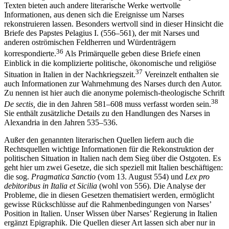
Texten bieten auch andere literarische Werke wertvolle
Informationen, aus denen sich die Ereignisse um Narses
rekonstruieren lassen. Besonders wertvoll sind in dieser Hinsicht die
Briefe des Papstes Pelagius I. (556–561), der mit Narses und
anderen oströmischen Feldherren und Würdenträgern
36
korrespondierte.
Als Primärquelle geben diese Briefe einen
Einblick in die komplizierte politische, ökonomische und religiöse
37
Situation in Italien in der Nachkriegszeit.
Vereinzelt enthalten sie
auch Informationen zur Wahrnehmung des Narses durch den Autor.
Zu nennen ist hier auch die anonyme polemisch-theologische Schrift
38
De sectis,
die in den Jahren 581–608 muss verfasst worden sein.
Sie enthält zusätzliche Details zu den Handlungen des Narses in
Alexandria in den Jahren 535–536.
Außer den genannten literarischen Quellen liefern auch die
Rechtsquellen wichtige Informationen für die Rekonstruktion der
politischen Situation in Italien nach dem Sieg über die Ostgoten. Es
geht hier um zwei Gesetze, die sich speziell mit Italien beschäftigen:
die sog.
Pragmatica Sanctio
(vom 13. August 554) und
Lex pro
debitoribus in Italia et Sicilia
(wohl von 556). Die Analyse der
Probleme, die in diesen Gesetzen thematisiert werden, ermöglicht
gewisse Rückschlüsse auf die Rahmenbedingungen von Narses’
Position in Italien. Unser Wissen über Narses’ Regierung in Italien
ergänzt Epigraphik. Die Quellen dieser Art lassen sich aber nur in