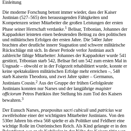
Einleitung
Die moderne Forschung betont immer wieder, dass der Kaiser
Justinian (527–565) den herausragenden Fähigkeiten und
Kompetenzen seiner Mitarbeiter die großen Leistungen der ersten
1
Phase seiner Herrschaft verdanke.
Belisar, Tribonian, Johannes der
Kappadoker leisteten einen bedeutenden Beitrag zu den politischen
und militärischen Erfolgen der ersten Jahre. Die 540er Jahre
brachten aber deutliche innere Stagnation und schwere militärische
Rückschläge mit sich. In dieser Periode verlor Justinian auch
zahlreiche fähige Mitarbeiter: Johannes der Kappadoker wurde 541
gestürzt, Tribonian starb 542, Belisar fiel um 542 zum ersten Mal in
Ungnade – obwohl er in der Folgezeit rehabilitiert wurde, konnte er
keine spektakulären militärischen Erfolge mehr erreichen –, 548
starb Kaiserin Theodora, und zwei Jahre später – Germanus,
2
Justinians Cousin.
Aus der Gruppe der frühen Gefolgsleute
Justinians konnten nur Narses und der langjährige
magister
officiorum
Petros Patrikios ihre Stellung bis zum Tod des Kaisers
3
bewahren.
Der Eunuch Narses,
praepositus sacri cubiculi
und
patricius
war
zweifelsohne einer der wichtigsten Mitarbeiter Justinians. Von den
530er Jahren bis etwa 568 spielte er als Politiker und Feldherr eine
wichtige Rolle im Oströmischen Reich. Als Kind gelangte er in den