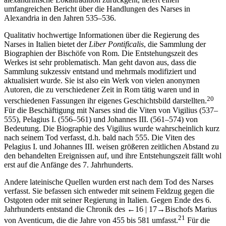
umfangreichen Bericht über die Handlungen des Narses in
Alexandria in den Jahren 535–536.
Qualitativ hochwertige Informationen über die Regierung des
Narses in Italien bietet der
Liber Pontificalis
, die Sammlung der
Biographien der Bischöfe von Rom. Die Entstehungszeit des
Werkes ist sehr problematisch. Man geht davon aus, dass die
Sammlung sukzessiv entstand und mehrmals modifiziert und
aktualisiert wurde. Sie ist also ein Werk von vielen anonymen
Autoren, die zu verschiedener Zeit in Rom tätig waren und in
20
verschiedenen Fassungen ihr eigenes Geschichtsbild darstellten.
Für die Beschäftigung mit Narses sind die Viten von Vigilius (537–
555), Pelagius I. (556–561) und Johannes III. (561–574) von
Bedeutung. Die Biographie des Vigilius wurde wahrscheinlich kurz
nach seinem Tod verfasst, d.h. bald nach 555. Die Viten des
Pelagius I. und Johannes III. weisen größeren zeitlichen Abstand zu
den behandelten Ereignissen auf, und ihre Entstehungszeit fällt wohl
erst auf die Anfänge des 7. Jahrhunderts.
Andere lateinische Quellen wurden erst nach dem Tod des Narses
verfasst. Sie befassen sich entweder mit seinem Feldzug gegen die
Ostgoten oder mit seiner Regierung in Italien. Gegen Ende des 6.
Jahrhunderts entstand die Chronik des
←16 |
17→
Bischofs Marius
21
von Aventicum, die die Jahre von 455 bis 581 umfasst.
Für die