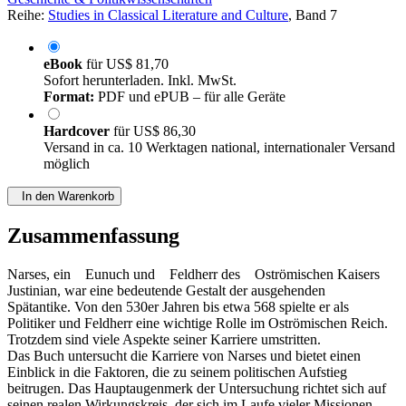
Reihe:
Studies in Classical Literature and Culture
, Band 7
eBook
für
US$ 81,70
Sofort herunterladen. Inkl. MwSt.
Format:
PDF und ePUB – für alle Geräte
Hardcover
für
US$ 86,30
Versand in ca. 10 Werktagen national, internationaler Versand
möglich
In den Warenkorb
Zusammenfassung
Narses, ein Eunuch und Feldherr des Oströmischen Kaisers
Justinian, war eine bedeutende Gestalt der ausgehenden
Spätantike. Von den 530er Jahren bis etwa 568 spielte er als
Politiker und Feldherr eine wichtige Rolle im Oströmischen Reich.
Trotzdem sind viele Aspekte seiner Karriere umstritten.
Das Buch untersucht die Karriere von Narses und bietet einen
Einblick in die Faktoren, die zu seinem politischen Aufstieg
beitrugen. Das Hauptaugenmerk der Untersuchung richtet sich auf
seinen realen Wirkungskreis, der sich im Laufe vieler Missionen