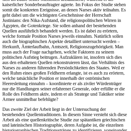
kaiserlicher Sonderbeauftragter agierte. Im Fokus der Studie stehen
somit die konkreten Ereignisse, an denen Narses aktiv teilnahm. Es
geht dabei um die wichtigsten Geschehnisse der Herrschaft
Justinians: den Nika-Aufstand, die religionspolitischen Wirren in
Ägypten, die Gotenkriege. Sie sollen anhand der bestehenden
Quellen ausführlich behandelt werden. Es ist dabei zu erörtern,
welche formale Position Narses jeweils einnahm. Natürlich sollen
auch die biographischen Aspekte detailliert untersucht werden –
Herkunft, Ämterlaufbahn, Amtszeit, Religionszugehörigkeit. Man
muss auch der Frage nachgehen, welche Faktoren zu seinem
politischen Aufstieg beitrugen. Aufzuklären ist, insofern sich dies
aus den erhaltenen Quellen rekonstruieren lässt, das Verhältnis des
Narses zu anderen führenden Persönlichkeiten des Staates. Weil er
den Ruhm eines großen Feldherrn erlangte, ist es auch zu erörtern,
welche tatsächliche Position er innerhalb der oströmischen
Heeresleitung einnahm – koordinierte er als ziviler Würdenträger
nur die Handlungen seiner erfahrener Generale, oder erfüllte er die
Rolle des Feldherrn aktiv, indem er als Stratege und Taktiker seine
Armee unmittelbar befehligte?
Das zweite Ziel der Arbeit liegt in der Untersuchung der
bestehenden Quellentraditionen. In diesem Sinne versteht sich diese
Arbeit als eine quellenkritische Studie zur spätantiken griechischen
und lateinischen Historiographie, deren Aufgabe ist, die einzelnen
historiographischen Traditionsstränge zu identifizieren, voneinander