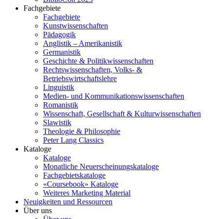
Fachgebiete
Fachgebiete
Kunstwissenschaften
Pädagogik
Anglistik – Amerikanistik
Germanistik
Geschichte & Politikwissenschaften
Rechtswissenschaften, Volks- &
Betriebswirtschaftslehre
Linguistik
Medien- und Kommunikationswissenschaften
Romanistik
Wissenschaft, Gesellschaft & Kulturwissenschaften
Slawistik
Theologie & Philosophie
Peter Lang Classics
Kataloge
Kataloge
Monatliche Neuerscheinungskataloge
Fachgebietskataloge
«Coursebook» Kataloge
Weiteres Marketing Material
Neuigkeiten und Ressourcen
Über uns