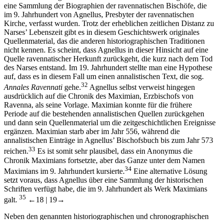
eine Sammlung der Biographien der ravennatischen Bischöfe, die
im 9. Jahrhundert von Agnellus, Presbyter der ravennatischen
Kirche, verfasst wurden. Trotz der erheblichen zeitlichen Distanz zu
Narses’ Lebenszeit gibt es in diesem Geschichtswerk originales
Quellenmaterial, das die anderen historiographischen Traditionen
nicht kennen. Es scheint, dass Agnellus in dieser Hinsicht auf eine
Quelle ravennatischer Herkunft zurückgeht, die kurz nach dem Tod
des Narses entstand. Im 19. Jahrhundert stellte man eine Hypothese
auf, dass es in diesem Fall um einen annalistischen Text, die sog.
32
Annales Ravennati
gehe.
Agnellus selbst verweist hingegen
ausdrücklich auf die Chronik des Maximian, Erzbischofs von
Ravenna, als seine Vorlage. Maximian konnte für die frühere
Periode auf die bestehenden annalistischen Quellen zurückgehen
und dann sein Quellenmaterial um die zeitgeschichtlichen Ereignisse
ergänzen. Maximian starb aber im Jahr 556, während die
annalistischen Einträge in Agnellus’ Bischofsbuch bis zum Jahr 573
33
reichen.
Es ist somit sehr plausibel, dass ein Anonymus die
Chronik Maximians fortsetzte, aber das Ganze unter dem Namen
34
Maximians im 9. Jahrhundert kursierte.
Eine alternative Lösung
setzt voraus, dass Agnellus über eine Sammlung der historischen
Schriften verfügt habe, die im 9. Jahrhundert als Werk Maximians
35
galt.
←18 |
19→
Neben den genannten historiographischen und chronographischen